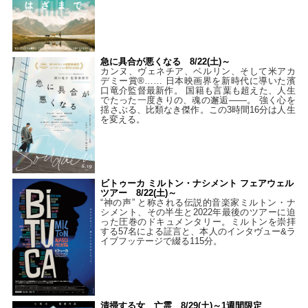
急に具合が悪くなる 8/22(土)～
カンヌ、ヴェネチア、ベルリン、そして米アカ
デミー賞®…… 日本映画界を新時代に導いた濱
口竜介監督最新作。 国籍も言葉も超えた、人生
でたった一度きりの、魂の邂逅――。 強く心を
揺さぶる、比類なき傑作。この3時間16分は人生
を変える。
ビトゥーカ ミルトン・ナシメント フェアウェル
ツアー 8/22(土)～
“神の声” と称される伝説的音楽家ミルトン・ナ
シメント、その半生と2022年最後のツアーに迫
った圧巻のドキュメンタリー。ミルトンを崇拝
する57名による証言と、本人のインタヴュー&ラ
イブフッテージで綴る115分。
清掃する女 亡霊 8/29(土)～1週間限定