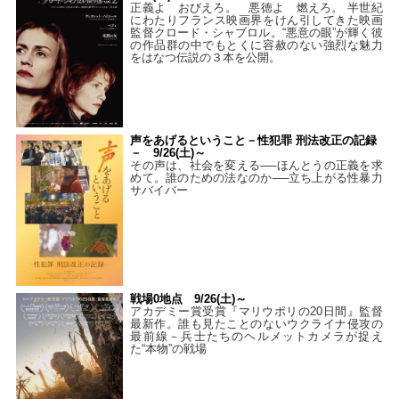
正義よ おびえろ。 悪徳よ 燃えろ。 半世紀
にわたりフランス映画界をけん引してきた映画
監督クロード・シャブロル。“悪意の眼”が輝く彼
の作品群の中でもとくに容赦のない強烈な魅力
をはなつ伝説の３本を公開。
声をあげるということ－性犯罪 刑法改正の記録
－ 9/26(土)～
その声は、社会を変える──ほんとうの正義を求
めて。誰のための法なのか──立ち上がる性暴力
サバイバー
戦場0地点 9/26(土)～
アカデミー賞受賞『マリウポリの20日間』監督
最新作。誰も見たことのないウクライナ侵攻の
最前線－兵士たちのヘルメットカメラが捉え
た“本物”の戦場