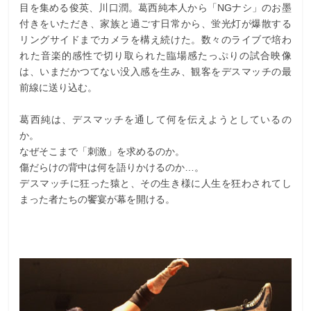
目を集める俊英、川口潤。葛西純本人から「NGナシ」のお墨
付きをいただき、家族と過ごす日常から、蛍光灯が爆散する
リングサイドまでカメラを構え続けた。数々のライブで培わ
れた音楽的感性で切り取られた臨場感たっぷりの試合映像
は、いまだかつてない没入感を生み、観客をデスマッチの最
前線に送り込む。
葛西純は、デスマッチを通して何を伝えようとしているの
か。
なぜそこまで「刺激」を求めるのか。
傷だらけの背中は何を語りかけるのか…。
デスマッチに狂った猿と、その生き様に人生を狂わされてし
まった者たちの饗宴が幕を開ける。