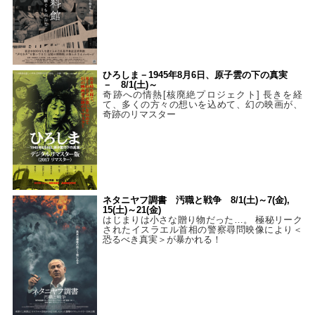
ひろしま－1945年8月6日、原子雲の下の真実
－ 8/1(土)～
奇跡への情熱[核廃絶プロジェクト] 長きを経
て、多くの方々の想いを込めて、幻の映画が、
奇跡のリマスター
ネタニヤフ調書 汚職と戦争 8/1(土)～7(金),
15(土)～21(金)
はじまりは小さな贈り物だった…。 極秘リーク
されたイスラエル首相の警察尋問映像により＜
恐るべき真実＞が暴かれる！