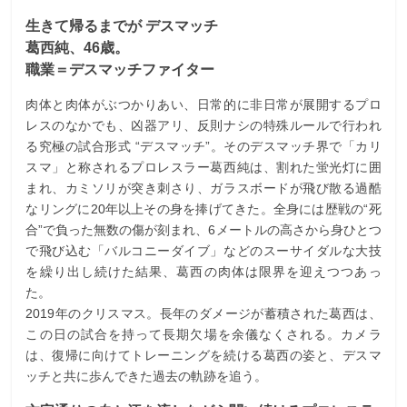
生きて帰るまでが デスマッチ
葛西純、46歳。
職業＝デスマッチファイター
肉体と肉体がぶつかりあい、日常的に非日常が展開するプロ
レスのなかでも、凶器アリ、反則ナシの特殊ルールで行われ
る究極の試合形式 “デスマッチ”。そのデスマッチ界で「カリ
スマ」と称されるプロレスラー葛西純は、割れた蛍光灯に囲
まれ、カミソリが突き刺さり、ガラスボードが飛び散る過酷
なリングに20年以上その身を捧げてきた。全身には歴戦の“死
合”で負った無数の傷が刻まれ、6メートルの高さから身ひとつ
で飛び込む「バルコニーダイブ」などのスーサイダルな大技
を繰り出し続けた結果、葛西の肉体は限界を迎えつつあっ
た。
2019年のクリスマス。長年のダメージが蓄積された葛西は、
この日の試合を持って長期欠場を余儀なくされる。カメラ
は、復帰に向けてトレーニングを続ける葛西の姿と、デスマ
ッチと共に歩んできた過去の軌跡を追う。