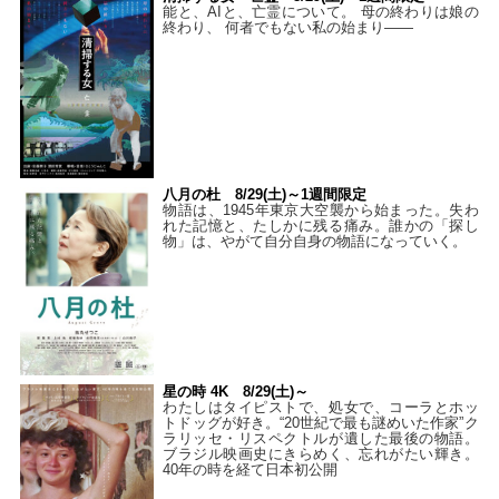
能と、AIと、亡霊について。 母の終わりは娘の
終わり、 何者でもない私の始まり――
八月の杜 8/29(土)～1週間限定
物語は、1945年東京大空襲から始まった。失わ
れた記憶と、たしかに残る痛み。誰かの「探し
物」は、やがて自分自身の物語になっていく。
星の時 4K 8/29(土)～
わたしはタイピストで、処⼥で、コーラとホッ
トドッグが好き。“20世紀で最も謎めいた作家”ク
ラリッセ・リスペクトルが遺した最後の物語。
ブラジル映画史にきらめく、忘れがたい輝き。
40年の時を経て⽇本初公開