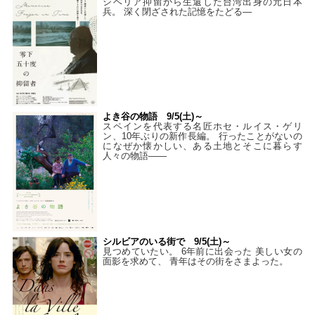
シベリア抑留から生還した台湾出身の元日本
兵。 深く閉ざされた記憶をたどる—
よき谷の物語 9/5(土)～
スペインを代表する名匠ホセ・ルイス・ゲリ
ン、10年ぶりの新作長編。 行ったことがないの
になぜか懐かしい、ある土地とそこに暮らす
人々の物語――
シルビアのいる街で 9/5(土)～
見つめていたい。 6年前に出会った 美しい女の
面影を求めて、 青年はその街をさまよった。