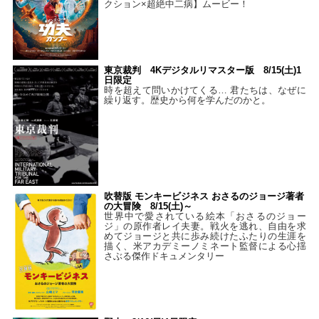
クション×超絶中二病】ムービー！
東京裁判 4Kデジタルリマスター版 8/15(土)1
日限定
時を超えて問いかけてくる… 君たちは、なぜに
繰り返す。歴史から何を学んだのかと。
吹替版 モンキービジネス おさるのジョージ著者
の大冒険 8/15(土)～
世界中で愛されている絵本「おさるのジョー
ジ」の原作者レイ夫妻。戦火を逃れ、自由を求
めてジョージと共に歩み続けたふたりの生涯を
描く、米アカデミーノミネート監督による心揺
さぶる傑作ドキュメンタリー