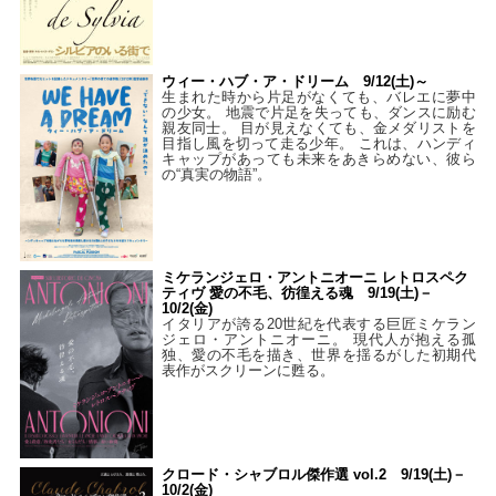
ウィー・ハブ・ア・ドリーム 9/12(土)～
生まれた時から片足がなくても、バレエに夢中
の少女。 地震で片足を失っても、ダンスに励む
親友同士。 目が見えなくても、金メダリストを
目指し風を切って走る少年。 これは、ハンディ
キャップがあっても未来をあきらめない、彼ら
の“真実の物語”。
ミケランジェロ・アントニオーニ レトロスペク
ティヴ 愛の不毛、彷徨える魂 9/19(土)－
10/2(金)
イタリアが誇る20世紀を代表する巨匠ミケラン
ジェロ・アントニオーニ。 現代人が抱える孤
独、愛の不毛を描き、世界を揺るがした初期代
表作がスクリーンに甦る。
クロード・シャブロル傑作選 vol.2 9/19(土)－
10/2(金)