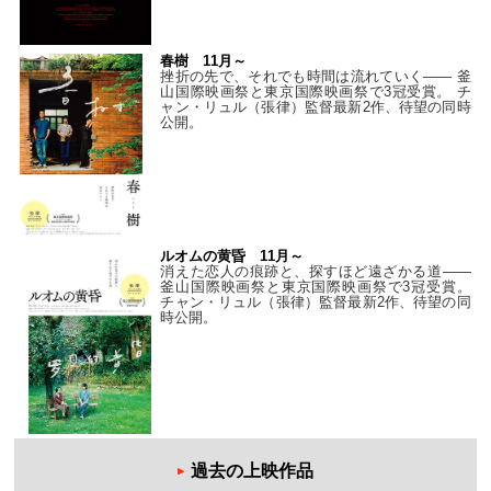
春樹 11月～
挫折の先で、それでも時間は流れていく—— 釜
山国際映画祭と東京国際映画祭で3冠受賞。 チ
ャン・リュル（張律）監督最新2作、待望の同時
公開。
ルオムの黄昏 11月～
消えた恋人の痕跡と、探すほど遠ざかる道——
釜山国際映画祭と東京国際映画祭で3冠受賞。
チャン・リュル（張律）監督最新2作、待望の同
時公開。
過去の上映作品