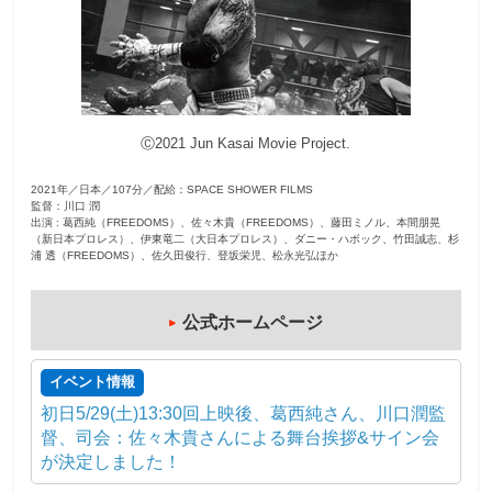
観
た
い
映
Ⓒ2021 Jun Kasai Movie Project.
画
は
2021年／日本／107分／配給：SPACE SHOWER FILMS
こ
監督：川口 潤
の
出演 : 葛西純（FREEDOMS）、佐々木貴（FREEDOMS）、藤田ミノル、本間朋晃
（新日本プロレス）、伊東竜二（大日本プロレス）、ダニー・ハボック、竹田誠志、杉
街
浦 透（FREEDOMS）、佐久田俊行、登坂栄児、松永光弘ほか
で
公式ホームページ
イベント情報
初日5/29(土)13:30回上映後、葛西純さん、川口潤監
督、司会：佐々木貴さんによる舞台挨拶&サイン会
が決定しました！