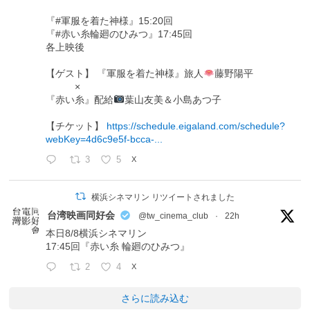
『#軍服を着た神様』15:20回
『#赤い糸輪廻のひみつ』17:45回
各上映後
【ゲスト】 『軍服を着た神様』旅人
藤野陽平
×
『赤い糸』配給
葉山友美＆小島あつ子
【チケット】
https://schedule.eigaland.com/schedule?
webKey=4d6c9e5f-bcca-...
3
5
X
横浜シネマリン リツイートされました
台湾映画同好会
@tw_cinema_club
·
22h
本日8/8横浜シネマリン
17:45回『赤い糸 輪廻のひみつ』
2
4
X
さらに読み込む