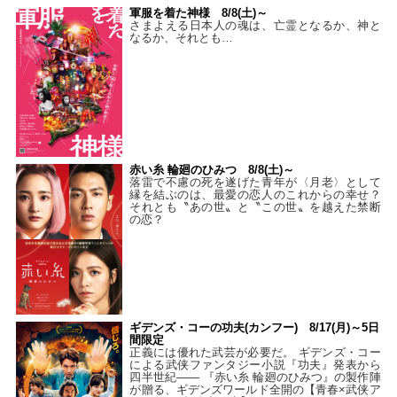
軍服を着た神様 8/8(土)～
さまよえる日本人の魂は、亡霊となるか、神と
なるか、それとも…
赤い糸 輪廻のひみつ 8/8(土)～
落雷で不慮の死を遂げた青年が〈月老〉として
縁を結ぶのは、最愛の恋人のこれからの幸せ？
それとも〝あの世〟と〝この世〟を越えた禁断
の恋？
ギデンズ・コーの功夫(カンフー) 8/17(月)～5日
間限定
正義には優れた武芸が必要だ。 ギデンズ・コー
による武侠ファンタジー小説『功夫』発表から
四半世紀―― 『赤い糸 輪廻のひみつ』の製作陣
が贈る、ギデンズワールド全開の【青春×武侠ア