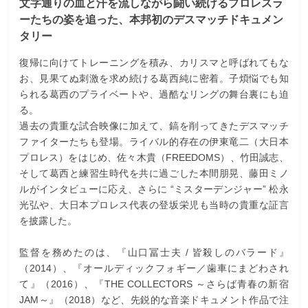
文字通りの血と汗を流しながら闘い続けるプロレスラ
ーたちの姿を追った、本邦初のデスマッチドキュメン
タリー
復帰に向けてトレーニングを積み、カリスマと呼ばれてもな
お、見果てぬ刺激を求め続ける葛西純に密着。子煩悩でも知
られる葛西のプライベートや、過酷なリングの舞台裏にも迫
る。
過去の貴重な試合映像に加えて、鎬を削ってきたデスマッチ
ファイターたちも登場。ライバル的存在の伊東竜二（大日本
プロレス）をはじめ、佐々木貴（FREEDOMS）、竹田誠志、
そして葛西と練習生時代を共に過ごした本間朋晃、藤田ミノ
ルがインタビューに応え、さらに “ミスターデンジャー” 松永
光弘や、大日本プロレス代表の登坂栄児も当時の貴重な証言
を披露した。
監督を務めたのは、『山口冨士夫 / 皆殺しのバラード』
（2014）、『オールディックフォギー／歯車にまどわされ
て』（2016）、『THE COLLECTORS ～さらば青春の新宿
JAM～』（2018）など、先鋭的な音楽ドキュメント作品で注