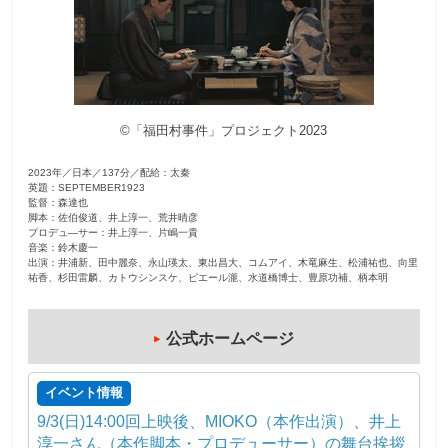
観
た
い
映
©「福田村事件」プロジェクト2023
画
は
2023年／日本／137分／配給：太秦
こ
英題：SEPTEMBER1923
の
監督：森達也
脚本：佐伯俊道、井上淳一、荒井晴彦
街
プロデュ―サー：井上淳一、片嶋一貴
音楽：鈴木慶一
で
出演：井浦新、田中麗奈、永山瑛太、東出昌大、コムアイ、木竜麻生、松浦祐也、向里
祐香、杉田雷麟、カトウシンスケ、ピエール瀧、水道橋博士、豊原功補、柄本明
公式ホームページ
イベント情報
9/3(日)14:00回上映後、MIOKO（本作出演）、井上
淳一さん（本作脚本・プロデューサー）の舞台挨拶