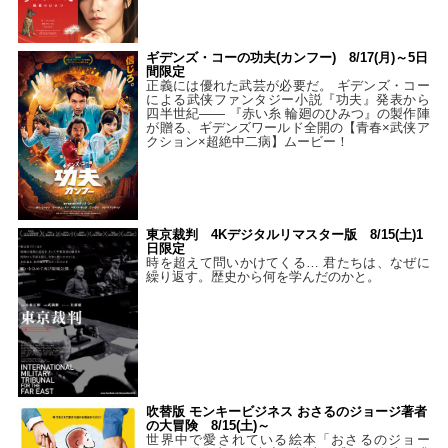
ギデンズ・コーの功夫(カンフー) 8/17(月)～5日
間限定
正義には優れた武芸が必要だ。 ギデンズ・コー
による武侠ファンタジー小説『功夫』発表から
四半世紀―― 『赤い糸 輪廻のひみつ』の製作陣
が贈る、ギデンズワールド全開の【青春×武侠ア
クション×超絶中二病】ムービー！
東京裁判 4Kデジタルリマスター版 8/15(土)1
日限定
時を超えて問いかけてくる… 君たちは、なぜに
繰り返す。歴史から何を学んだのかと。
吹替版 モンキービジネス おさるのジョージ著者
の大冒険 8/15(土)～
世界中で愛されている絵本「おさるのジョー