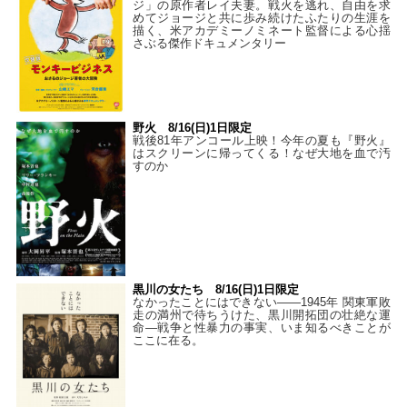
ジ」の原作者レイ夫妻。戦火を逃れ、自由を求
めてジョージと共に歩み続けたふたりの生涯を
描く、米アカデミーノミネート監督による心揺
さぶる傑作ドキュメンタリー
野火 8/16(日)1日限定
戦後81年アンコール上映！今年の夏も『野火』
はスクリーンに帰ってくる！なぜ大地を血で汚
すのか
黒川の女たち 8/16(日)1日限定
なかったことにはできない——1945年 関東軍敗
走の満州で待ちうけた、黒川開拓団の壮絶な運
命―戦争と性暴力の事実、いま知るべきことが
ここに在る。