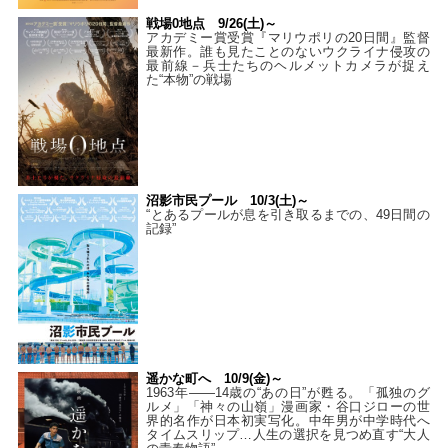
戦場0地点 9/26(土)～
アカデミー賞受賞『マリウポリの20日間』監督
最新作。誰も見たことのないウクライナ侵攻の
最前線－兵士たちのヘルメットカメラが捉え
た“本物”の戦場
沼影市民プール 10/3(土)～
“とあるプールが息を引き取るまでの、49日間の
記録”
遥かな町へ 10/9(金)～
1963年――14歳の“あの日”が甦る。「孤独のグ
ルメ」「神々の山嶺」漫画家・谷口ジローの世
界的名作が日本初実写化。中年男が中学時代へ
タイムスリップ…人生の選択を見つめ直す“大人