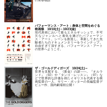
の青春物語”
パフォーマンス・アート：身体と空間をめぐる
映画祭 10/10(土)－10/23(金)
現代美術において最もエネルギッシュで、不可
欠なジャンルへと進化を遂げたパフォーマン
ス・アート。シーンを創造し、革新してきた先
駆者たちのドキュメンタリーをラインナップ。
自由すぎて深すぎる、パフォーマンス・アート
の世界へようこそ。
ザ・ゴールドディガーズ 10/24(土)～
世界を支配する、《黄金》の謎――。『オルラ
ンド』（92）や『タンゴ・レッスン』（97）な
どで世界的な評価を得たイギリスを代表する映
画監督の一人、サリー・ポッターの長編監督デ
ビュー作、国内劇場初公開！