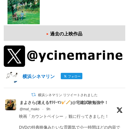
過去の上映作品
横浜シネマリン
フォロー
横浜シネマリン リツイートされました
まよさら(迷えるｻﾗﾘｰﾏﾝ
)@宅建試験勉強中！
@mat_mako
·
9h
映画「カウントベイシー 」観に行ってきました！
DVDの特典映像みたいな雰囲気で小一時間ほどの内容で