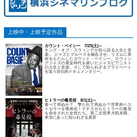
上映中・上映予定作品
カウント・ベイシー 7/25(土)～
キング・オブ・スウィングが自ら語る人生と音
楽。 ジャズとブルースを融合させ、リズムに革
命をもたらしたカウント・ベイシー。スウィン
グジャズの黄金時代を築いたジャズピアニスト
の人生と音楽、そして知られざるプライベート
を追う自伝的ドキュメンタリー。
ヒトラーの毒見役 8/1(土)～
食べて死ぬか？ 撃たれて死ぬか？世界的ベス
トセラーを映画化！ナチスからヒトラーの毒見
を命令された女性たち。第二次世界大戦末期、
本当にあった知られざる真実