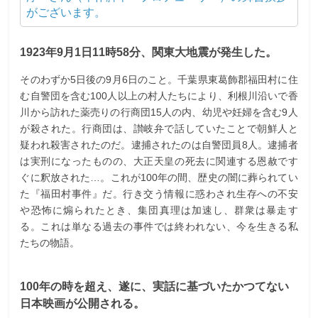
がございます。
1923年9月1日11時58分、関東大地震が発生した。
そのわずか5日後の9月6日のこと。千葉県東葛飾郡福田村に住
む自警団を含む100人以上の村人たちにより、利根川沿いで香
川から訪れた薬売りの行商団15人の内、幼児や妊婦を含む9人
が殺された。行商団は、讃岐弁で話していたことで朝鮮人と
疑われ殺害されたのだ。逮捕されたのは自警団員8人。逮捕者
は実刑になったものの、大正天皇の死去に関連する恩赦です
ぐに釈放された…。これが100年の間、歴史の闇に葬られてい
た『福田村事件』だ。行き交う情報に惑わされ生存への不安
や恐怖に煽られたとき、集団真理は加速し、群衆は暴走す
る。これは単なる過去の事件では終われない、今を生きる私
たちの物語。
100年の時を超え、遂に、実話に基づいたかつてない
日本映画が公開される。