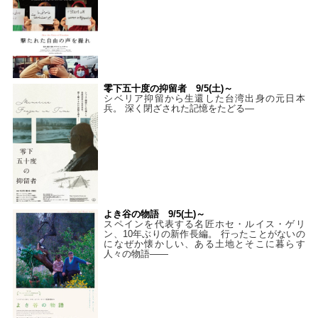
零下五十度の抑留者 9/5(土)～
シベリア抑留から生還した台湾出身の元日本
兵。 深く閉ざされた記憶をたどる—
よき谷の物語 9/5(土)～
スペインを代表する名匠ホセ・ルイス・ゲリ
ン、10年ぶりの新作長編。 行ったことがないの
になぜか懐かしい、ある土地とそこに暮らす
人々の物語――