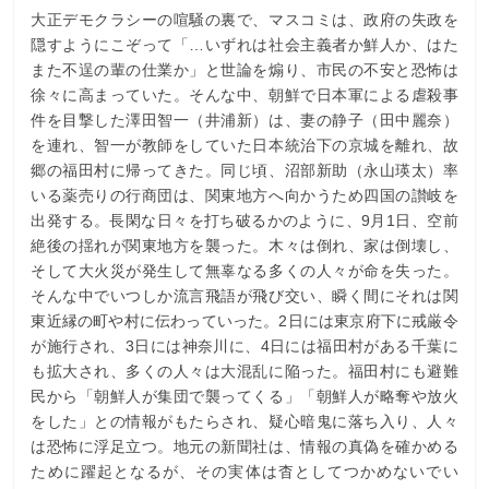
大正デモクラシーの喧騒の裏で、マスコミは、政府の失政を
隠すようにこぞって「…いずれは社会主義者か鮮人か、はた
また不逞の輩の仕業か」と世論を煽り、市民の不安と恐怖は
徐々に高まっていた。そんな中、朝鮮で日本軍による虐殺事
件を目撃した澤田智一（井浦新）は、妻の静子（田中麗奈）
を連れ、智一が教師をしていた日本統治下の京城を離れ、故
郷の福田村に帰ってきた。同じ頃、沼部新助（永山瑛太）率
いる薬売りの行商団は、関東地方へ向かうため四国の讃岐を
出発する。長閑な日々を打ち破るかのように、9月1日、空前
絶後の揺れが関東地方を襲った。木々は倒れ、家は倒壊し、
そして大火災が発生して無辜なる多くの人々が命を失った。
そんな中でいつしか流言飛語が飛び交い、瞬く間にそれは関
東近縁の町や村に伝わっていった。2日には東京府下に戒厳令
が施行され、3日には神奈川に、4日には福田村がある千葉に
も拡大され、多くの人々は大混乱に陥った。福田村にも避難
民から「朝鮮人が集団で襲ってくる」「朝鮮人が略奪や放火
をした」との情報がもたらされ、疑心暗鬼に落ち入り、人々
は恐怖に浮足立つ。地元の新聞社は、情報の真偽を確かめる
ために躍起となるが、その実体は杳としてつかめないでい