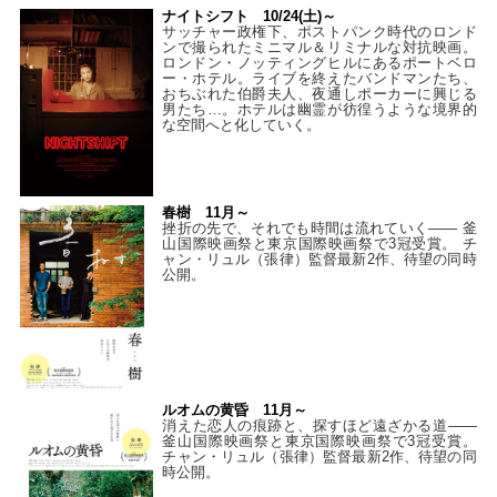
ナイトシフト 10/24(土)～
サッチャー政権下、ポストパンク時代のロンド
ンで撮られたミニマル＆リミナルな対抗映画。
ロンドン・ノッティングヒルにあるポートベロ
ー・ホテル。ライブを終えたバンドマンたち、
おちぶれた伯爵夫人、夜通しポーカーに興じる
男たち…。ホテルは幽霊が彷徨うような境界的
な空間へと化していく。
春樹 11月～
挫折の先で、それでも時間は流れていく—— 釜
山国際映画祭と東京国際映画祭で3冠受賞。 チ
ャン・リュル（張律）監督最新2作、待望の同時
公開。
ルオムの黄昏 11月～
消えた恋人の痕跡と、探すほど遠ざかる道——
釜山国際映画祭と東京国際映画祭で3冠受賞。
チャン・リュル（張律）監督最新2作、待望の同
時公開。