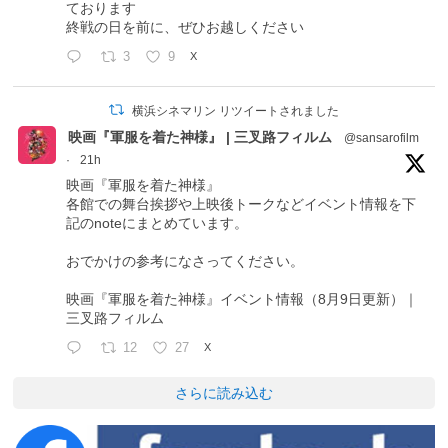
ております
終戦の日を前に、ぜひお越しください
3
9
X
横浜シネマリン リツイートされました
映画『軍服を着た神様』 | 三叉路フィルム
@sansarofilm
·
21h
映画『軍服を着た神様』
各館での舞台挨拶や上映後トークなどイベント情報を下
記のnoteにまとめています。
おでかけの参考になさってください。
映画『軍服を着た神様』イベント情報（8月9日更新）｜
三叉路フィルム
12
27
X
さらに読み込む