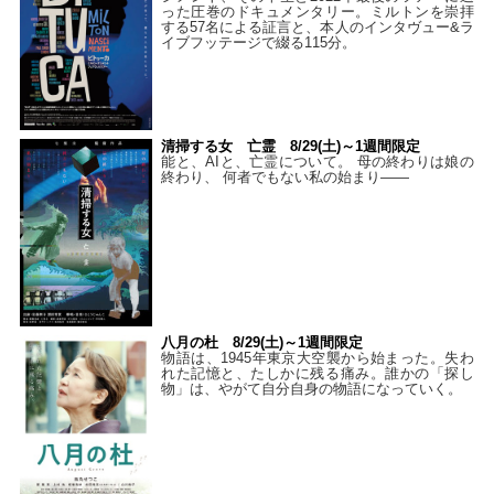
った圧巻のドキュメンタリー。ミルトンを崇拝
する57名による証言と、本人のインタヴュー&ラ
イブフッテージで綴る115分。
清掃する女 亡霊 8/29(土)～1週間限定
能と、AIと、亡霊について。 母の終わりは娘の
終わり、 何者でもない私の始まり――
八月の杜 8/29(土)～1週間限定
物語は、1945年東京大空襲から始まった。失わ
れた記憶と、たしかに残る痛み。誰かの「探し
物」は、やがて自分自身の物語になっていく。