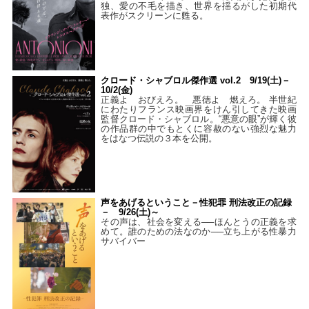
独、愛の不毛を描き、世界を揺るがした初期代
表作がスクリーンに甦る。
クロード・シャブロル傑作選 vol.2 9/19(土)－
10/2(金)
正義よ おびえろ。 悪徳よ 燃えろ。 半世紀
にわたりフランス映画界をけん引してきた映画
監督クロード・シャブロル。“悪意の眼”が輝く彼
の作品群の中でもとくに容赦のない強烈な魅力
をはなつ伝説の３本を公開。
声をあげるということ－性犯罪 刑法改正の記録
－ 9/26(土)～
その声は、社会を変える──ほんとうの正義を求
めて。誰のための法なのか──立ち上がる性暴力
サバイバー