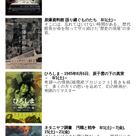
原爆資料館 語り継ぐものたち 8/1(土)～
そこには、忘れてはいけない時間がある。 歴代
館長が命を削って守り続けた”歴史の現場”の全
容。
ひろしま－1945年8月6日、原子雲の下の真実
－ 8/1(土)～
奇跡への情熱[核廃絶プロジェクト] 長きを経
て、多くの方々の想いを込めて、幻の映画が、
奇跡のリマスター
ネタニヤフ調書 汚職と戦争 8/1(土)～7(金),
15(土)～21(金)