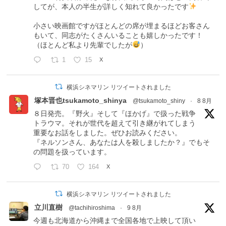
してが、本人の半生が詳しく知れて良かったです
小さい映画館ですがほとんどの席が埋まるほどお客さん
もいて、同志がたくさんいることも嬉しかったです！
（ほとんど私より先輩でしたが
）
1
15
X
横浜シネマリン リツイートされました
塚本晋也tsukamoto_shinya
@tsukamoto_shiny
·
8 8月
８日発売。『野火』そして『ほかげ』で扱った戦争
トラウマ。それが世代を超えて引き継がれてしまう
重要なお話をしました。ぜひお読みください。
『ネルソンさん、あなたは人を殺しましたか？』でもそ
の問題を扱っています。
70
164
X
横浜シネマリン リツイートされました
立川直樹
@tachihiroshima
·
9 8月
今週も北海道から沖縄まで全国各地で上映して頂い