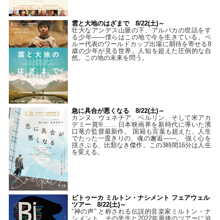
雲と大地のはざまで 8/22(土)～
壮大なアンデス山脈の下、アルパカの世話をす
る少年――僕らはこの地で今を生きている。ペ
ルー代表のワールドカップ出場に期待を寄せる8
歳の少年が見る世界。人知を超えた圧倒的な自
然。この地の未来を問う。
急に具合が悪くなる 8/22(土)～
カンヌ、ヴェネチア、ベルリン、そして米アカ
デミー賞®…… 日本映画界を新時代に導いた濱
口竜介監督最新作。 国籍も言葉も超えた、人生
でたった一度きりの、魂の邂逅――。 強く心を
揺さぶる、比類なき傑作。この3時間16分は人生
を変える。
ビトゥーカ ミルトン・ナシメント フェアウェル
ツアー 8/22(土)～
“神の声” と称される伝説的音楽家ミルトン・ナ
シメント、その半生と2022年最後のツアーに迫