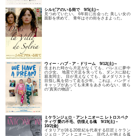
シルビアのいる街で 9/5(土)～
見つめていたい。 6年前に出会った 美しい女の
面影を求めて、 青年はその街をさまよった。
ウィー・ハブ・ア・ドリーム 9/12(土)～
生まれた時から片足がなくても、バレエに夢中
の少女。 地震で片足を失っても、ダンスに励む
親友同士。 目が見えなくても、金メダリストを
目指し風を切って走る少年。 これは、ハンディ
キャップがあっても未来をあきらめない、彼ら
の“真実の物語”。
ミケランジェロ・アントニオーニ レトロスペク
ティヴ 愛の不毛、彷徨える魂 9/19(土)－
10/2(金)
イタリアが誇る20世紀を代表する巨匠ミケラン
ジェロ・アントニオーニ。 現代人が抱える孤