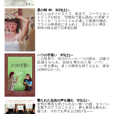
星の時 4K 8/29(土)～
わたしはタイピストで、処⼥で、コーラとホッ
トドッグが好き。“20世紀で最も謎めいた作家”ク
ラリッセ・リスペクトルが遺した最後の物語。
ブラジル映画史にきらめく、忘れがたい輝き。
40年の時を経て⽇本初公開
ハワの手習い 9/5(土)～
この世界で、学びがたった一つの望み。13歳で
結婚させられ、自由を奪われた母〈ハワ〉。
——年を重ね、多くの挫折を経てもなお、彼女
は諦めなかった。
撃たれた自由の声を撮れ 9/5(土)～
女性が教育を受けられない唯一の国、タリバン
支配下のアフガニスタン。夢も希望も奪われ、
傷つき、それでも声を上げ続ける——