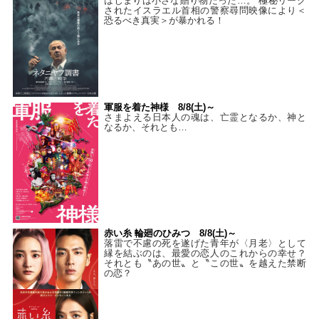
はじまりは小さな贈り物だった…。 極秘リーク
されたイスラエル首相の警察尋問映像により＜
恐るべき真実＞が暴かれる！
軍服を着た神様 8/8(土)～
さまよえる日本人の魂は、亡霊となるか、神と
なるか、それとも…
赤い糸 輪廻のひみつ 8/8(土)～
落雷で不慮の死を遂げた青年が〈月老〉として
縁を結ぶのは、最愛の恋人のこれからの幸せ？
それとも〝あの世〟と〝この世〟を越えた禁断
の恋？