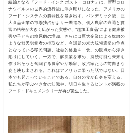
続編となる『フード・インク ポスト・コロナ』は、新型コロ
ナウイルスの世界的流行後に浮き彫りになった、アメリカの
フード・システムの脆弱性を暴き出す。パンデミック後、巨
大食品企業の市場独占がより一層進み、個人農家の衰退と貧
富の格差が大きく広がった実態や、“超加工食品”による健康被
害や子どもの糖尿病の増加、さらには巨大企業による奴隷の
ような移民労働者の搾取など、今話題の米大統領選挙の争点
となっている移民問題、社会的格差を「食」の観点から浮き
彫りにしていく。一方で、解決策を求め、持続可能な未来を
作り出そうと奮闘する農家や活動家、政治家たちの前向きな
姿も映し出される。これはアメリカに限った話ではない。日
本でも起こっていることである。自分の食が自身を変える。
私たちが学ぶべき食の知識や、明日を生きるヒントが満載の
フード・ドキュメンタリーが再び誕生した。