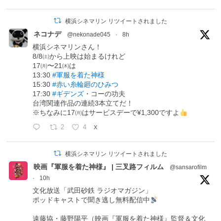
横浜シネマリン リツイートされました
ネコナデ
@nekonade045
·
8h
横浜シネマリンさん！
8/8㈯から上映は始まるけれど
17㈪〜21㈭は
13:30
#軍服を着た神様
15:30
#赤い糸輪廻のひみつ
17:30
#ギデンズ
・コーの功夫
台湾関連作品の連続3本立てだ！
※ちなみに17㈪はサービスデーで¥1,300ですよ
2
4
X
横浜シネマリン リツイートされました
映画『軍服を着た神様』 | 三叉路フィルム
@sansarofilm
·
10h
文化放送「武田砂鉄 ラジオマガジン」
ポッドキャストで聞き逃し無料配信中
遠藤協・藤野陽平（映画『軍服を着た神様』監督＆文化