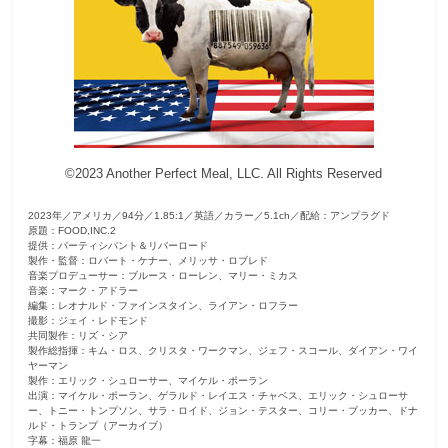
観
た
い
映
画
は
©2023 Another Perfect Meal, LLC. All Rights Reserved
こ
の
2023年／アメリカ／94分／1.85:1／英語／カラー／5.1ch／配給：アンプラグド
街
原題：FOOD,INC.2
提供：パーティシパント＆リバーロード
で
製作・監督：ロバート・ケナー、メリッサ・ロブレド
音楽プロデューサー：ブルース・ローレン、マリー・ミカス
音楽：マーク・アドラー
編集：レオナルド・ファインスタイン、ライアン・ロフラー
撮影：ジェイ・レドモンド
共同製作：リズ・シア
製作総指揮：キム・ロス、クリスタ・ワークマン、ジェフ・スコール、ダイアン・ワイ
ヤーマン
製作：エリック・シュローサー、マイケル・ポーラン
出演：マイケル・ポーラン、ゲラルド・レイエス・チャベス、エリック・シュローサ
ー、トニー・トンプソン、サラ・ロイド、ジョン・テスター、コリー・ブッカー、ドナ
ルド・トランプ（アーカイブ）
字幕：福原 龍一