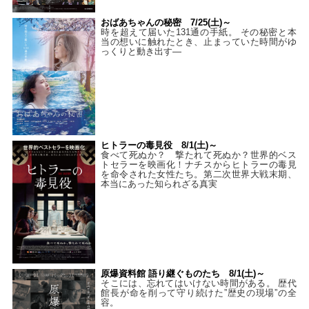
おばあちゃんの秘密 7/25(土)～
時を超えて届いた131通の手紙。 その秘密と本
当の想いに触れたとき、止まっていた時間がゆ
っくりと動き出す―
ヒトラーの毒見役 8/1(土)～
食べて死ぬか？ 撃たれて死ぬか？世界的ベス
トセラーを映画化！ナチスからヒトラーの毒見
を命令された女性たち。第二次世界大戦末期、
本当にあった知られざる真実
原爆資料館 語り継ぐものたち 8/1(土)～
そこには、忘れてはいけない時間がある。 歴代
館長が命を削って守り続けた”歴史の現場”の全
容。