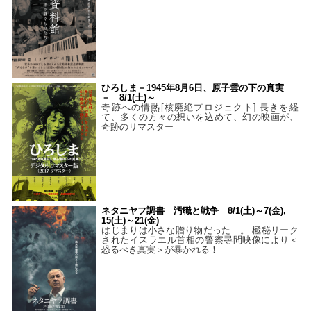
ひろしま－1945年8月6日、原子雲の下の真実
－ 8/1(土)～
奇跡への情熱[核廃絶プロジェクト] 長きを経
て、多くの方々の想いを込めて、幻の映画が、
奇跡のリマスター
ネタニヤフ調書 汚職と戦争 8/1(土)～7(金),
15(土)～21(金)
はじまりは小さな贈り物だった…。 極秘リーク
されたイスラエル首相の警察尋問映像により＜
恐るべき真実＞が暴かれる！