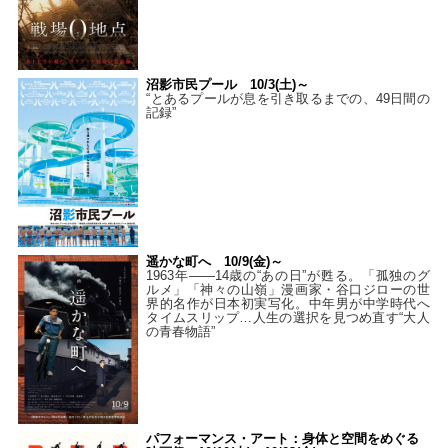
沼影市民プール 10/3(土)～
“とあるプールが息を引き取るまでの、49日間の
記録”
遥かな町へ 10/9(金)～
1963年――14歳の“あの日”が甦る。「孤独のグ
ルメ」「神々の山嶺」漫画家・谷口ジローの世
界的名作が日本初実写化。中年男が中学時代へ
タイムスリップ…人生の選択を見つめ直す“大人
の青春物語”
パフォーマンス・アート：身体と空間をめぐる