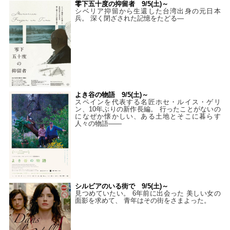
零下五十度の抑留者 9/5(土)～
シベリア抑留から生還した台湾出身の元日本
兵。 深く閉ざされた記憶をたどる—
よき谷の物語 9/5(土)～
スペインを代表する名匠ホセ・ルイス・ゲリ
ン、10年ぶりの新作長編。 行ったことがないの
になぜか懐かしい、ある土地とそこに暮らす
人々の物語――
シルビアのいる街で 9/5(土)～
見つめていたい。 6年前に出会った 美しい女の
面影を求めて、 青年はその街をさまよった。