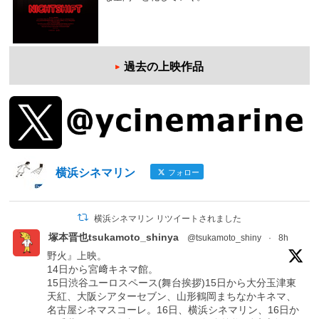
過去の上映作品
横浜シネマリン
フォロー
横浜シネマリン リツイートされました
塚本晋也tsukamoto_shinya
@tsukamoto_shiny
·
8h
野火』上映。
14日から宮﨑キネマ館。
15日渋谷ユーロスペース(舞台挨拶)15日から大分玉津東
天紅、大阪シアターセブン、山形鶴岡まちなかキネマ、
名古屋シネマスコーレ。16日、横浜シネマリン、16日か