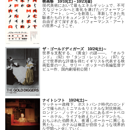
映画祭 10/10(土)－10/23(金)
現代美術において最もエネルギッシュで、不可
欠なジャンルへと進化を遂げたパフォーマン
ス・アート。シーンを創造し、革新してきた先
駆者たちのドキュメンタリーをラインナップ。
自由すぎて深すぎる、パフォーマンス・アート
の世界へようこそ。
ザ・ゴールドディガーズ 10/24(土)～
世界を支配する、《黄金》の謎――。『オルラ
ンド』（92）や『タンゴ・レッスン』（97）な
どで世界的な評価を得たイギリスを代表する映
画監督の一人、サリー・ポッターの長編監督デ
ビュー作、国内劇場初公開！
ナイトシフト 10/24(土)～
サッチャー政権下、ポストパンク時代のロンド
ンで撮られたミニマル＆リミナルな対抗映画。
ロンドン・ノッティングヒルにあるポートベロ
ー・ホテル。ライブを終えたバンドマンたち、
おちぶれた伯爵夫人、夜通しポーカーに興じる
男たち…。ホテルは幽霊が彷徨うような境界的
な空間へと化していく。