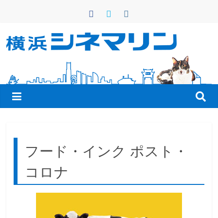
コ
ン
テ
ン
横
ツ
へ
浜
ス
キ
シ
ッ
プ
ネ
フード・インク ポスト・
マ
コロナ
リ
ン