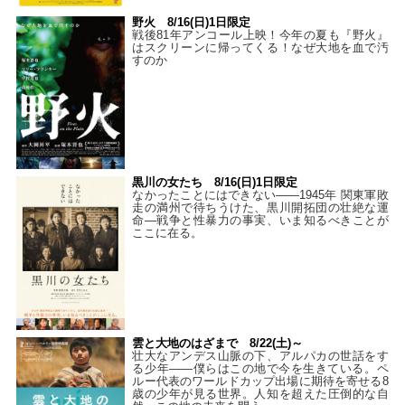
野火 8/16(日)1日限定
戦後81年アンコール上映！今年の夏も『野火』
はスクリーンに帰ってくる！なぜ大地を血で汚
すのか
黒川の女たち 8/16(日)1日限定
なかったことにはできない——1945年 関東軍敗
走の満州で待ちうけた、黒川開拓団の壮絶な運
命―戦争と性暴力の事実、いま知るべきことが
ここに在る。
雲と大地のはざまで 8/22(土)～
壮大なアンデス山脈の下、アルパカの世話をす
る少年――僕らはこの地で今を生きている。ペ
ルー代表のワールドカップ出場に期待を寄せる8
歳の少年が見る世界。人知を超えた圧倒的な自