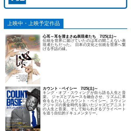
上映中・上映予定作品
心耳～耳を澄まさぬ表現者たち 7/25(土)～
伝統を世界に届けていたのは耳の聞こえない表
現者たちだった。 日本の文化と伝統を世界へ繋
げる手話の縁。
カウント・ベイシー 7/25(土)～
キング・オブ・スウィングが自ら語る人生と音
楽。 ジャズとブルースを融合させ、リズムに革
命をもたらしたカウント・ベイシー。スウィン
グジャズの黄金時代を築いたジャズピアニスト
の人生と音楽、そして知られざるプライベート
を追う自伝的ドキュメンタリー。