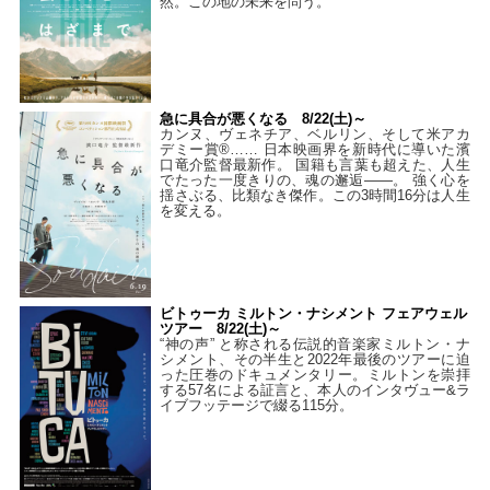
然。この地の未来を問う。
急に具合が悪くなる 8/22(土)～
カンヌ、ヴェネチア、ベルリン、そして米アカ
デミー賞®…… 日本映画界を新時代に導いた濱
口竜介監督最新作。 国籍も言葉も超えた、人生
でたった一度きりの、魂の邂逅――。 強く心を
揺さぶる、比類なき傑作。この3時間16分は人生
を変える。
ビトゥーカ ミルトン・ナシメント フェアウェル
ツアー 8/22(土)～
“神の声” と称される伝説的音楽家ミルトン・ナ
シメント、その半生と2022年最後のツアーに迫
った圧巻のドキュメンタリー。ミルトンを崇拝
する57名による証言と、本人のインタヴュー&ラ
イブフッテージで綴る115分。