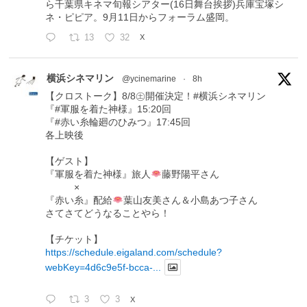
ら千葉県キネマ旬報シアター(16日舞台挨拶)兵庫宝塚シ
ネ・ピピア。9月11日からフォーラム盛岡。
13
32
X
横浜シネマリン
@ycinemarine
·
8h
【クロストーク】8/8㊏開催決定！#横浜シネマリン
『#軍服を着た神様』15:20回
『#赤い糸輪廻のひみつ』17:45回
各上映後
【ゲスト】
『軍服を着た神様』旅人
藤野陽平さん
×
『赤い糸』配給
葉山友美さん＆小島あつ子さん
さてさてどうなることやら！
【チケット】
https://schedule.eigaland.com/schedule?
webKey=4d6c9e5f-bcca-...
3
3
X