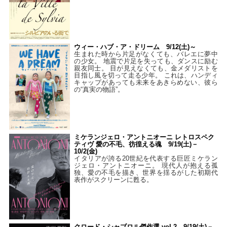
ウィー・ハブ・ア・ドリーム 9/12(土)～
生まれた時から片足がなくても、バレエに夢中
の少女。 地震で片足を失っても、ダンスに励む
親友同士。 目が見えなくても、金メダリストを
目指し風を切って走る少年。 これは、ハンディ
キャップがあっても未来をあきらめない、彼ら
の“真実の物語”。
ミケランジェロ・アントニオーニ レトロスペク
ティヴ 愛の不毛、彷徨える魂 9/19(土)－
10/2(金)
イタリアが誇る20世紀を代表する巨匠ミケラン
ジェロ・アントニオーニ。 現代人が抱える孤
独、愛の不毛を描き、世界を揺るがした初期代
表作がスクリーンに甦る。
クロード・シャブロル傑作選 vol.2 9/19(土)－