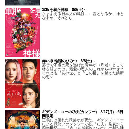
軍服を着た神様 8/8(土)～
さまよえる日本人の魂は、亡霊となるか、神と
なるか、それとも…
赤い糸 輪廻のひみつ 8/8(土)～
落雷で不慮の死を遂げた青年が〈月老〉として
縁を結ぶのは、最愛の恋人のこれからの幸せ？
それとも〝あの世〟と〝この世〟を越えた禁断
の恋？
ギデンズ・コーの功夫(カンフー) 8/17(月)～5日
間限定
正義には優れた武芸が必要だ。 ギデンズ・コー
による武侠ファンタジー小説『功夫』発表から
四半世紀―― 『赤い糸 輪廻のひみつ』の製作陣