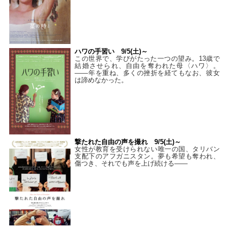
ハワの手習い 9/5(土)～
この世界で、学びがたった一つの望み。13歳で
結婚させられ、自由を奪われた母〈ハワ〉。
——年を重ね、多くの挫折を経てもなお、彼女
は諦めなかった。
撃たれた自由の声を撮れ 9/5(土)～
女性が教育を受けられない唯一の国、タリバン
支配下のアフガニスタン。夢も希望も奪われ、
傷つき、それでも声を上げ続ける——