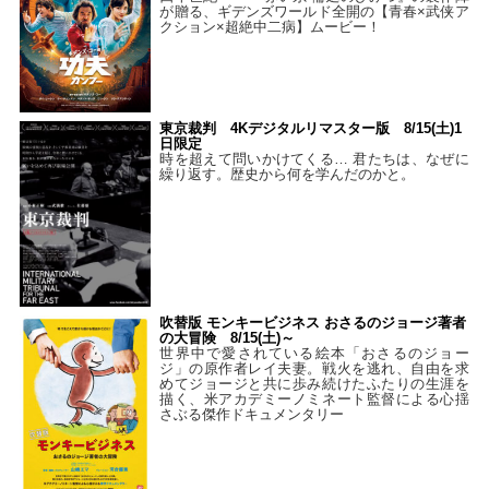
が贈る、ギデンズワールド全開の【青春×武侠ア
クション×超絶中二病】ムービー！
東京裁判 4Kデジタルリマスター版 8/15(土)1
日限定
時を超えて問いかけてくる… 君たちは、なぜに
繰り返す。歴史から何を学んだのかと。
吹替版 モンキービジネス おさるのジョージ著者
の大冒険 8/15(土)～
世界中で愛されている絵本「おさるのジョー
ジ」の原作者レイ夫妻。戦火を逃れ、自由を求
めてジョージと共に歩み続けたふたりの生涯を
描く、米アカデミーノミネート監督による心揺
さぶる傑作ドキュメンタリー