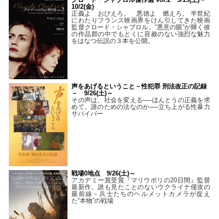
10/2(金)
正義よ おびえろ。 悪徳よ 燃えろ。 半世紀
にわたりフランス映画界をけん引してきた映画
監督クロード・シャブロル。“悪意の眼”が輝く彼
の作品群の中でもとくに容赦のない強烈な魅力
をはなつ伝説の３本を公開。
声をあげるということ－性犯罪 刑法改正の記録
－ 9/26(土)～
その声は、社会を変える──ほんとうの正義を求
めて。誰のための法なのか──立ち上がる性暴力
サバイバー
戦場0地点 9/26(土)～
アカデミー賞受賞『マリウポリの20日間』監督
最新作。誰も見たことのないウクライナ侵攻の
最前線－兵士たちのヘルメットカメラが捉え
た“本物”の戦場