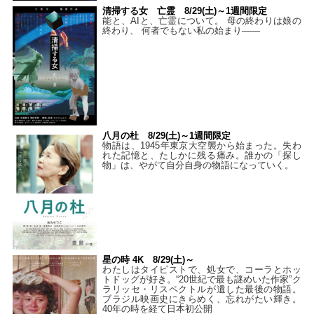
清掃する女 亡霊 8/29(土)～1週間限定
能と、AIと、亡霊について。 母の終わりは娘の
終わり、 何者でもない私の始まり――
八月の杜 8/29(土)～1週間限定
物語は、1945年東京大空襲から始まった。失わ
れた記憶と、たしかに残る痛み。誰かの「探し
物」は、やがて自分自身の物語になっていく。
星の時 4K 8/29(土)～
わたしはタイピストで、処⼥で、コーラとホッ
トドッグが好き。“20世紀で最も謎めいた作家”ク
ラリッセ・リスペクトルが遺した最後の物語。
ブラジル映画史にきらめく、忘れがたい輝き。
40年の時を経て⽇本初公開