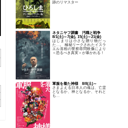
跡のリマスター
ネタニヤフ調書 汚職と戦争
8/1(土)～7(金), 15(土)～21(金)
はじまりは小さな贈り物だっ
た…。 極秘リークされたイスラ
エル首相の警察尋問映像により
＜恐るべき真実＞が暴かれる！
軍服を着た神様 8/8(土)～
さまよえる日本人の魂は、亡霊
となるか、神となるか、それと
も…