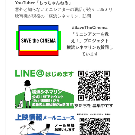
YouTuber「もっちゃんねる」
意外と知らないミニシアターの裏話が続々…35ミリ
映写機が現役の「横浜シネマリン」訪問
#SaveTheCinema
「ミニシアターを救
え！」プロジェクト
横浜シネマリンも賛同し
ています