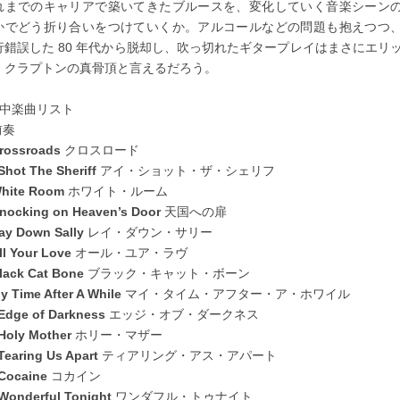
れまでのキャリアで築いてきたブルースを、変化していく音楽シーン
かでどう折り合いをつけていくか。アルコールなどの問題も抱えつつ
行錯誤した 80 年代から脱却し、吹っ切れたギタープレイはまさにエリ
・クラプトンの真骨頂と言えるだろう。
劇中楽曲リスト
前奏
rossroads
クロスロード
 Shot The Sheriff
アイ・ショット・ザ・シェリフ
hite Room
ホワイト・ルーム
nocking on Heaven’s Door
天国への扉
ay Down Sally
レイ・ダウン・サリー
ll Your Love
オール・ユア・ラヴ
lack Cat Bone
ブラック・キャット・ボーン
y Time After A While
マイ・タイム・アフター・ア・ホワイル
Edge of Darkness
エッジ・オブ・ダークネス
Holy Mother
ホリー・マザー
Tearing Us Apart
ティアリング・アス・アパート
Cocaine
コカイン
Wonderful Tonight
ワンダフル・トゥナイト