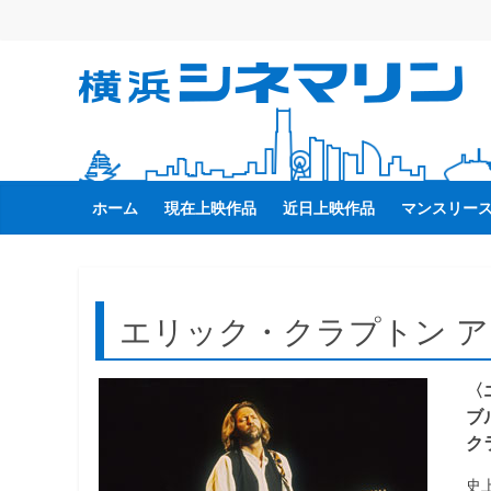
コ
ン
テ
横
ン
ツ
へ
浜
ス
キ
ホーム
現在上映作品
近日上映作品
マンスリー
シ
ッ
プ
ネ
エリック・クラプトン ア
マ
〈
リ
ブ
ク
ン
史