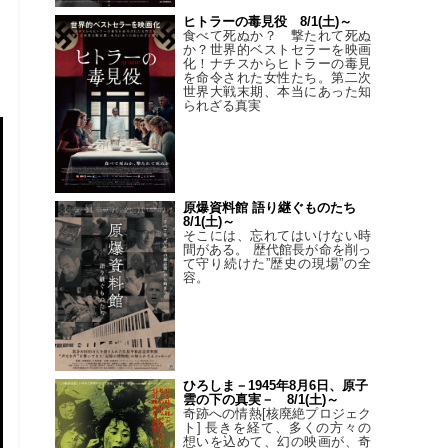
ヒトラーの毒見役 8/1(土)～
食べて死ぬか？ 撃たれて死ぬ
か？世界的ベストセラーを映画
化！ナチスからヒトラーの毒見
を命令された女性たち。第二次
世界大戦末期、本当にあった知
られざる真実
原爆資料館 語り継ぐものたち
8/1(土)～
そこには、忘れてはいけない時
間がある。 歴代館長が命を削っ
て守り続けた”歴史の現場”の全
容。
ひろしま－1945年8月6日、原子
雲の下の真実－ 8/1(土)～
奇跡への情熱[核廃絶プロジェク
ト] 長きを経て、多くの方々の
想いを込めて、幻の映画が、奇