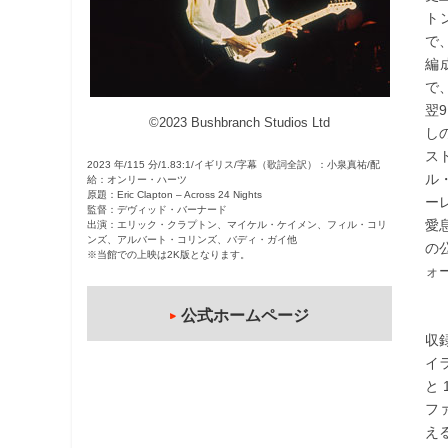
ト
観
で
た
編
い
で
映
翌
画
©2023 Bushbranch Studios Ltd
し
は
ス
こ
2023 年/115 分/1.83:1/イギリス/字幕（歌詞全訳）：小泉真祐/配
ル
給：オンリー・ハーツ
の
原題：Eric Clapton – Across 24 Nights
ー
街
監督：デヴィッド・バーナード
愛
出演：エリック・クラプトン、マイケル・ケイメン、フィル・コリ
で
ンズ、アルバート・コリンズ、バディ・ガイ他
の
※当館での上映は2K版となります。
ォ
公式ホームページ
収
イ
と
フ
え