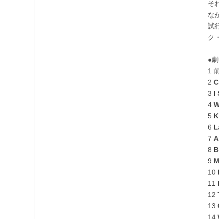
そ
な
試
ク
●
1 
2
C
3
I
4
W
5
K
6
L
7
A
8
B
9
M
10
11
12
13
14