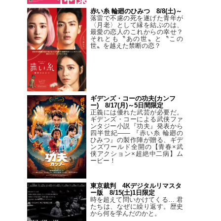
赤い糸 輪廻のひみつ 8/8(土)～
落雷で不慮の死を遂げた青年が
〈月老〉として縁を結ぶのは、
最愛の恋人のこれからの幸せ？
それとも〝あの世〟と〝この
世〟を越えた禁断の恋？
ギデンズ・コーの功夫(カンフ
ー) 8/17(月)～5日間限定
正義には優れた武芸が必要だ。
ギデンズ・コーによる武侠ファ
ンタジー小説『功夫』発表から
四半世紀―― 『赤い糸 輪廻の
ひみつ』の製作陣が贈る、ギデ
ンズワールド全開の【青春×武
侠アクション×超絶中二病】ム
ービー！
東京裁判 4Kデジタルリマスタ
ー版 8/15(土)1日限定
時を超えて問いかけてくる… 君
たちは、なぜに繰り返す。歴史
から何を学んだのかと。