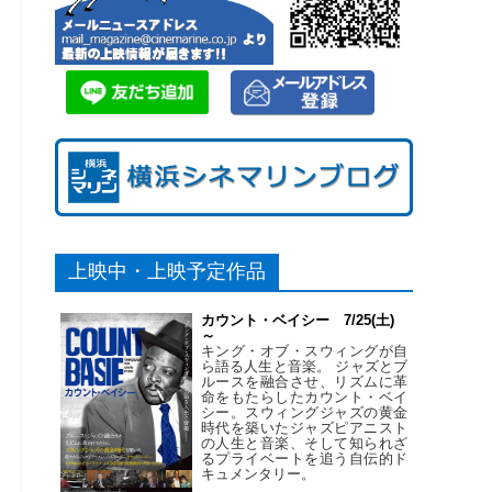
上映中・上映予定作品
カウント・ベイシー 7/25(土)
～
キング・オブ・スウィングが自
ら語る人生と音楽。 ジャズとブ
ルースを融合させ、リズムに革
命をもたらしたカウント・ベイ
シー。スウィングジャズの黄金
時代を築いたジャズピアニスト
の人生と音楽、そして知られざ
るプライベートを追う自伝的ド
キュメンタリー。