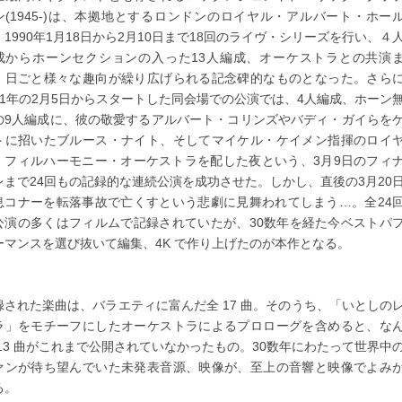
ン(1945-)は、本拠地とするロンドンのロイヤル・アルバート・ホー
、1990年1月18日から2月10日まで18回のライヴ・シリーズを行い、４
成からホーンセクションの入った13人編成、オーケストラとの共演
、日ごと様々な趣向が繰り広げられる記念碑的なものとなった。さら
91年の2月5日からスタートした同会場での公演では、4人編成、ホーン
の9人編成に、彼の敬愛するアルバート・コリンズやバディ・ガイらを
トに招いたブルース・ナイト、そしてマイケル・ケイメン指揮のロイ
・フィルハーモニー・オーケストラを配した夜という、3月9日のフィ
レまで24回もの記録的な連続公演を成功させた。しかし、直後の3月20
息コナーを転落事故で亡くすという悲劇に見舞われてしまう…。全24
公演の多くはフィルムで記録されていたが、30数年を経た今ベストパ
ーマンスを選び抜いて編集、4K で作り上げたのが本作となる。
録された楽曲は、バラエティに富んだ全 17 曲。そのうち、「いとしの
ラ」をモチーフにしたオーケストラによるプロローグを含めると、な
 13 曲がこれまで公開されていなかったもの。30数年にわたって世界中
ァンが待ち望んでいた未発表音源、映像が、至上の音響と映像でよみ
る。