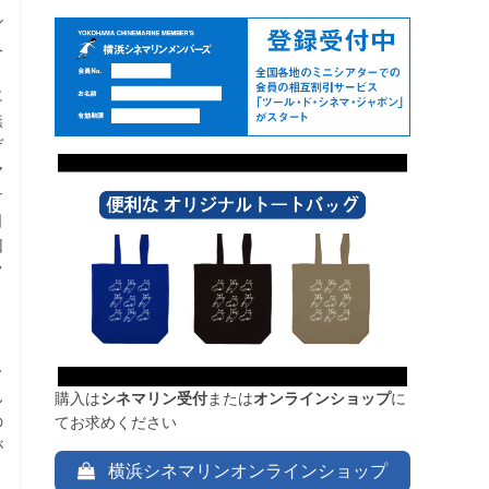
ル
人
ま
に
無
ゲ
ヤ
ナ
日
回
フ
レ
ん
購入は
シネマリン受付
または
オンラインショップ
に
の
てお求めください
が
横浜シネマリンオンラインショップ