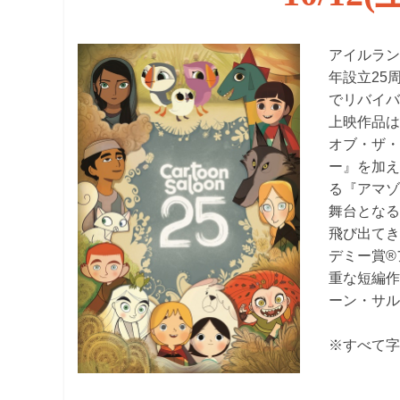
観
た
アイルラ
い
年設立25
映
でリバイ
画
上映作品は
は
オブ・ザ
こ
ー』を加え
の
る『アマゾ
街
で
舞台とな
飛び出て
デミー賞®
重な短編
ーン・サ
※すべて