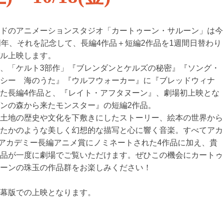
ンドのアニメーションスタジオ「カートゥーン・サルーン」は
周年、それを記念して、長編4作品＋短編2作品を1週間日替わり
バル上映します。
、「ケルト3部作」『ブレンダンとケルズの秘密』『ソング・
・シー 海のうた』『ウルフウォーカー』に『ブレッドウィナ
た長編4作品と、『レイト・アフタヌーン』、劇場初上映とな
ンの森から来たモンスター』の短編2作品。
る土地の歴史や文化を下敷きにしたストーリー、絵本の世界か
きたかのような美しく幻想的な描写と心に響く音楽。すべてア
アカデミー長編アニメ賞にノミネートされた4作品に加え、貴
作品が一度に劇場でご覧いただけます。ぜひこの機会にカート
ルーンの珠玉の作品群をお楽しみください！
字幕版での上映となります。