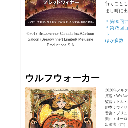
行くこと
まし町に
＊第90回
＊第75回
©2017 Breadwinner Canada Inc./Cartoon
ト
Saloon (Breadwinner) Limited/ Melusine
ほか多数
Productions S.A
ウルフウォーカー
2020年／
原題：Wolfwal
監督：トム・
脚本：ウィリ
音楽：ブリュ
楽曲：オーロ
出演者（声）