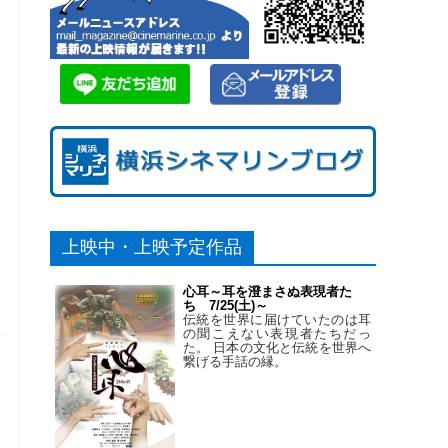
の
逃
上映中・上映予定作品
せ
険
心耳～耳を澄まさぬ表現者た
ち 7/25(土)～
ミ
伝統を世界に届けていたのは耳
の聞こえない表現者たちだっ
バ
た。 日本の文化と伝統を世界へ
繋げる手話の縁。
、