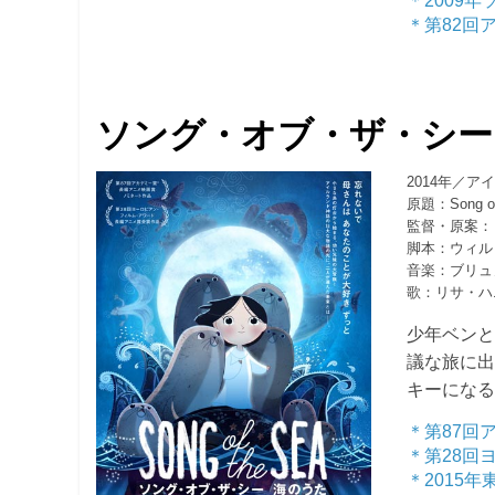
＊2009
＊第82回
ソング・オブ・ザ・シー
2014年／
原題：Song of
監督・原案：
脚本：ウィル
音楽：ブリュ
歌：リサ・ハ
少年ベン
議な旅に
キーにな
＊第87回
＊第28回
＊2015