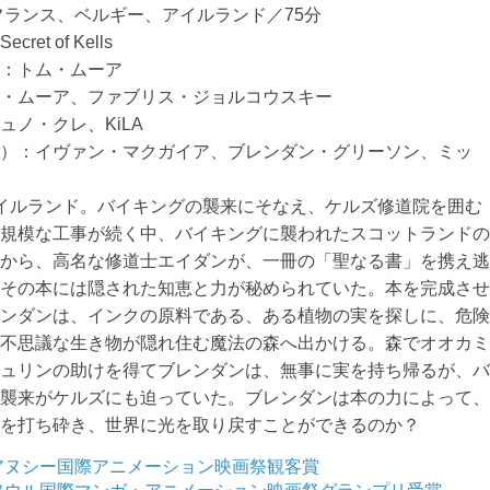
／フランス、ベルギー、アイルランド／75分
cret of Kells
案：トム・ムーア
ム・ムーア、ファブリス・ジョルコウスキー
ュノ・クレ、KiLA
声）：イヴァン・マクガイア、ブレンダン・グリーソン、ミッ
ー
イルランド。バイキングの襲来にそなえ、ケルズ修道院を囲む
大規模な工事が続く中、バイキングに襲われたスコットランド
島から、高名な修道士エイダンが、一冊の「聖なる書」を携え
。その本には隠された知恵と力が秘められていた。本を完成さ
レンダンは、インクの原料である、ある植物の実を探しに、危
、不思議な生き物が隠れ住む魔法の森へ出かける。森でオオカ
シュリンの助けを得てブレンダンは、無事に実を持ち帰るが、
の襲来がケルズにも迫っていた。ブレンダンは本の力によって
闇を打ち砕き、世界に光を取り戻すことができるのか？
年アヌシー国際アニメーション映画祭観客賞