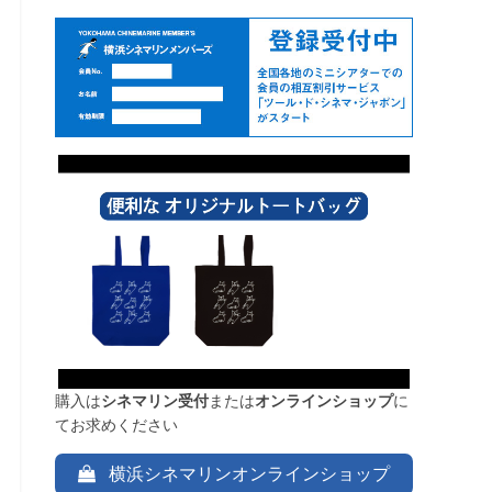
今
ら
カ
ゥ
購入は
シネマリン受付
または
オンラインショップ
に
てお求めください
横浜シネマリンオンラインショップ