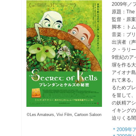
2009年
原題：The Se
監督・原
脚本：ト
音楽：ブリ
出演者（
ク・ラリ
9世紀のア
塀を作る
アイオナ
れて来る
るためブ
を冒して
の妖精ア
イキング
©️Les Amateurs, Vivi Film, Cartoon Saloon
迫りくる
＊2009