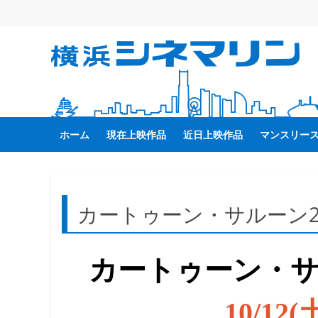
コ
ン
テ
横
ン
ツ
へ
浜
ス
キ
ホーム
現在上映作品
近日上映作品
マンスリー
シ
ッ
プ
ネ
カートゥーン・サルーン2
マ
リ
カートゥーン・サ
ン
10/12(