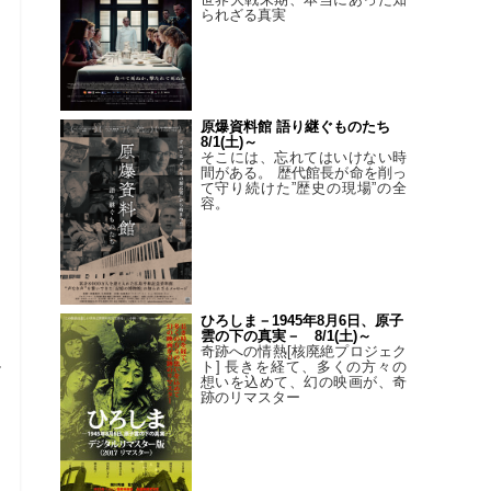
られざる真実
原爆資料館 語り継ぐものたち
8/1(土)～
そこには、忘れてはいけない時
間がある。 歴代館長が命を削っ
て守り続けた”歴史の現場”の全
容。
ひろしま－1945年8月6日、原子
雲の下の真実－ 8/1(土)～
奇跡への情熱[核廃絶プロジェク
ー
ト] 長きを経て、多くの方々の
想いを込めて、幻の映画が、奇
ン
跡のリマスター
タ
出
に