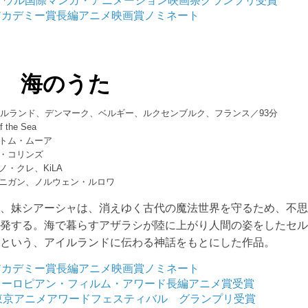
年ソウル国際マンガ・アニメーション映画祭グランプリ受賞
アカデミー賞長編アニメ映画賞ノミネート
 海のうた
アイルランド、デンマーク、ベルギー、ルクセンブルク、フランス／93分
 the Sea
トム・ムーア
・コリンズ
ノ・クレ、KiLA
ニガン、ノルウェン・ルロワ
と、妹シアーシャは、消えゆく古代の魔法世界を守るため、不
出発する。海で暮らすアザラシが陸に上がり人間の姿をしたセ
るという、アイルランドに伝わる神話をもとにした作品。
アカデミー賞長編アニメ映画賞ノミネート
ヨーロピアン・フィルム・アワード長編アニメ賞受賞
年東京アニメアワードフェスティバル グランプリ受賞