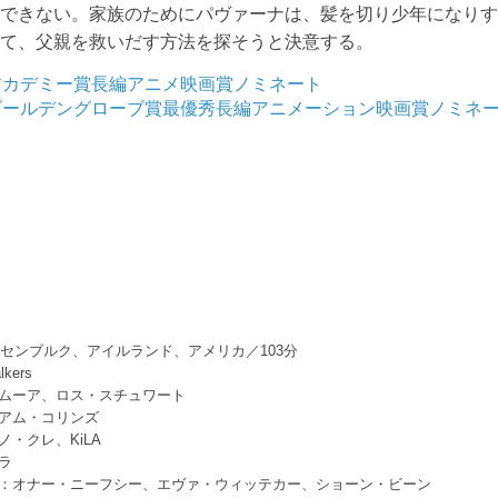
もできない。家族のためにパヴァーナは、髪を切り少年になり
出て、父親を救いだす方法を探そうと決意する。
アカデミー賞長編アニメ映画賞ノミネート
ゴールデングローブ賞最優秀長編アニメーション映画賞ノミネ
ルクセンブルク、アイルランド、アメリカ／103分
kers
ムーア、ロス・スチュワート
アム・コリンズ
ノ・クレ、KiLA
ラ
：オナー・ニーフシー、エヴァ・ウィッテカー、ショーン・ビーン