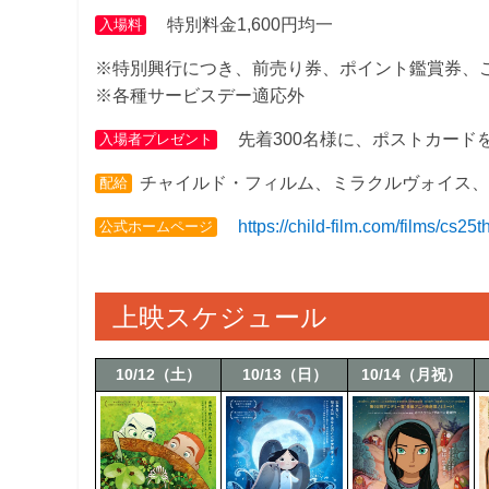
特別料金1,600円均一
入場料
※特別興行につき、前売り券、ポイント鑑賞券、
※各種サービスデー適応外
先着300名様に、ポストカードを
入場者プレゼント
チャイルド・フィルム、ミラクルヴォイス、
配給
https://child-film.com/films/cs25t
公式ホームページ
上映スケジュール
10/12（土）
10/13（日）
10/14（月祝）