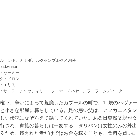
アイルランド、カナダ、ルクセンブルク／94分
adwinner
トゥーミー
タ・ドロン
・エリス
：サーラ・チャウディリー、ソーマ・チハヤー、ラーラ・シディーク
権下、争いによって荒廃したカブールの町で、11歳のパヴァ
族と小さな部屋に暮らしている。足の悪い父は、アフガニスタ
美しい伝説になぞらえて話してくれていた。ある日突然父親が
連行され、家族の暮らしは一変する。タリバンは女性のみの外
いるため、残された者だけではお金を稼ぐことも、食料を買い