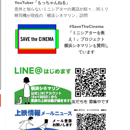
YouTuber「もっちゃんねる」
意外と知らないミニシアターの裏話が続々…35ミリ
映写機が現役の「横浜シネマリン」訪問
#SaveTheCinema
「ミニシアターを救
え！」プロジェクト
横浜シネマリンも賛同し
ています