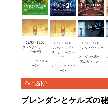
11:30－13:00
11:30－13:15
11:30－13:15
ブレンダンとケル
ソング・オブ・
ブレッドウィナー
ズの秘密
ザ・シー 海のう
+
+
た
アマゾンの森から
レイト・アフタヌ
+
来たモンスター
ーン
レイト・アフタヌ
ーン
作品紹介
ブレンダンとケルズの