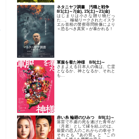
す
ネタニヤフ調書 汚職と戦争
8/1(土)～7(金), 15(土)～21(金)
はじまりは小さな贈り物だっ
た…。 極秘リークされたイスラ
エル首相の警察尋問映像により
＜恐るべき真実＞が暴かれる！
ー
軍服を着た神様 8/8(土)～
さまよえる日本人の魂は、亡霊
となるか、神となるか、それと
も…
赤い糸 輪廻のひみつ 8/8(土)～
落雷で不慮の死を遂げた青年が
〈月老〉として縁を結ぶのは、
最愛の恋人のこれからの幸せ？
それとも〝あの世〟と〝この