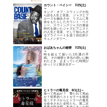
カウント・ベイシー 7/25(土)
～
キング・オブ・スウィングが自
ら語る人生と音楽。 ジャズとブ
ルースを融合させ、リズムに革
命をもたらしたカウント・ベイ
シー。スウィングジャズの黄金
時代を築いたジャズピアニスト
の人生と音楽、そして知られざ
るプライベートを追う自伝的ド
キュメンタリー。
おばあちゃんの秘密 7/25(土)
～
時を超えて届いた131通の手
紙。 その秘密と本当の想いに触
れたとき、止まっていた時間が
ゆっくりと動き出す―
思
ル
ヒトラーの毒見役 8/1(土)～
食べて死ぬか？ 撃たれて死ぬ
か？世界的ベストセラーを映画
化！ナチスからヒトラーの毒見
を命令された女性たち。第二次
世界大戦末期、本当にあった知