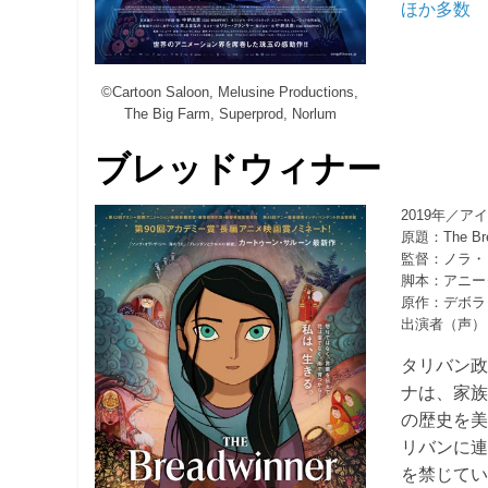
ほか多数
©Cartoon Saloon, Melusine Productions,
The Big Farm, Superprod, Norlum
ブレッドウィナー
2019年／
原題：The Bre
監督：ノラ・
脚本：アニー
原作：デボラ
出演者（声）
タリバン政
ナは、家
の歴史を
リバンに
を禁じて