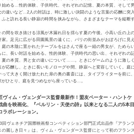
り始める…性的体験、子供時代、それぞれの記憶、夏の本質、そして
女の違いなど…2人の対話は、時に激しい決闘のような言葉の応酬に突
、ふと訪れる長い静寂の時間を挟みながら、さまざまなテーマを縦断
。
々の間を吹き抜ける涼風が木漏れ日を揺らす夏の午後。小高い丘の上
軒家。足元に広がる田園風景の遠くに、パリの街並みがおぼろげに見
。庭の木陰に置かれたテーブルをはさんで座る一組の男女が、ためら
ちに、長い対話を始める。性的体験、子供時代の思い出、それぞれの
、夏の本質、男と女の違いについて……。ときにゲームのように激し
葉が応酬し、ときに長いモノローグや間、静寂へと変容していく。庭
かって大きく開け放たれた扉の奥の書斎には、タイプライターを前に
家がひとり、庭を見つめながら座っている…。
匠ヴィム・ヴェンダース監督最新作！盟友ペーター・ハントケ
戯曲を映画化、『ベルリン・天使の詩』以来となる二人の5本
コラボレーション。
73回ヴェネチア国際映画祭コンペティション部門正式出品作『アラン
スの麗しき日々』は、ヴィム・ヴェンダース監督にとって初のフラン