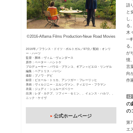
語
観
と
た
し
い
る
映
木
画
©2016-Alfama Films Production-Neue Road Movies
一
は
る
こ
2016年／フランス・ドイツ・ポルトガル／97分／配給：オンリ
が
ー・ハーツ
の
監督・脚本：ヴィム・ヴェンダース
憶
街
原作：ペーター・ハントケ
言
プロデューサー：パウロ・ブランコ、ギアン＝ピエロ・リンゲル
で
編集：ベアトリス・ババン
向
撮影：ブノワ・デビ
作
録音：ピエール・トゥカ、アンツガー・フレーリッヒ
美術：ヴィルジニー・エルンヴァン、ティエリー・フラマン
衣装：ジュディ・シュルーズベリー
出演：レダ・カテブ、ソフィー・セミン、、イェンス・ハルツ、、
巨
ニック・ケイヴ
の
の
公式ホームページ
第
エ