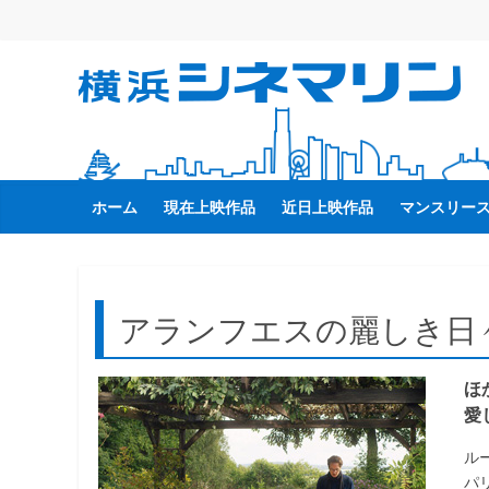
コ
ン
テ
横
ン
ツ
へ
浜
ス
キ
ホーム
現在上映作品
近日上映作品
マンスリー
シ
ッ
プ
ネ
アランフエスの麗しき日
マ
ほ
リ
愛
ン
ル
パ