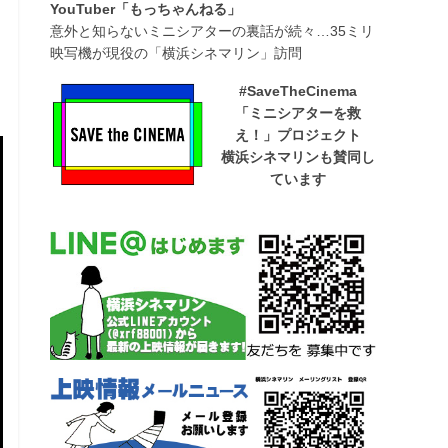
YouTuber「もっちゃんねる」
意外と知らないミニシアターの裏話が続々…35ミリ
映写機が現役の「横浜シネマリン」訪問
#SaveTheCinema
「ミニシアターを救
え！」プロジェクト
横浜シネマリンも賛同し
ています