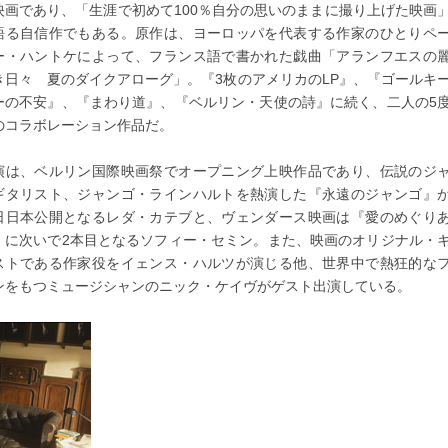
映画であり、「生涯で初めて100％自分の思いのままに撮り上げた映画
語る自信作でもある。原作は、ヨーロッパを代表する作家のひとりペ
ー・ハントケによって、フランス語で書かれた戯曲「アランフエスの
き日々 夏のダイクアローグ」。『3枚のアメリカのLP』、『ゴールキ
ーの不安』、『まわり道』、『ベルリン・天使の詩』に続く、二人の5
のコラボレーション作品だ。
演は、ベルリン国際映画祭でオープニング上映作品であり、伝説のジ
ギタリスト、ジャンゴ・ラインハルトを熱演した『永遠のジャンゴ』
日日本公開となるレダ・カテブと、ヴェンダース映画は『愛のめぐり
』に次いで2本目となるソフィー・セミン。また、映画のオリジナル・
ストである作家役をイェンス・ハルツが演じる他、世界中で熱狂的な
ンをもつミュージシャンのニック・ケイヴがゲスト出演している。