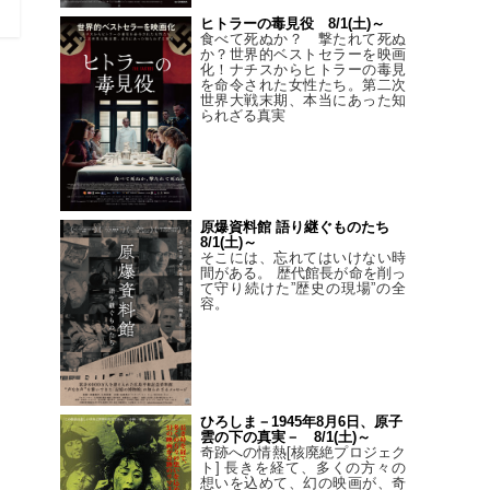
ヒトラーの毒見役 8/1(土)～
食べて死ぬか？ 撃たれて死ぬ
か？世界的ベストセラーを映画
化！ナチスからヒトラーの毒見
を命令された女性たち。第二次
世界大戦末期、本当にあった知
られざる真実
原爆資料館 語り継ぐものたち
8/1(土)～
そこには、忘れてはいけない時
間がある。 歴代館長が命を削っ
て守り続けた”歴史の現場”の全
容。
ひろしま－1945年8月6日、原子
雲の下の真実－ 8/1(土)～
奇跡への情熱[核廃絶プロジェク
ト] 長きを経て、多くの方々の
想いを込めて、幻の映画が、奇