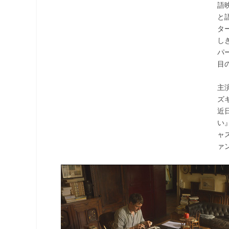
語
と
タ
し
パ
目
主
ズ
近
い
ャ
ァ