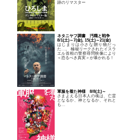
跡のリマスター
ネタニヤフ調書 汚職と戦争
8/1(土)～7(金), 15(土)～21(金)
はじまりは小さな贈り物だっ
た…。 極秘リークされたイスラ
エル首相の警察尋問映像により
＜恐るべき真実＞が暴かれる！
軍服を着た神様 8/8(土)～
さまよえる日本人の魂は、亡霊
となるか、神となるか、それと
も…