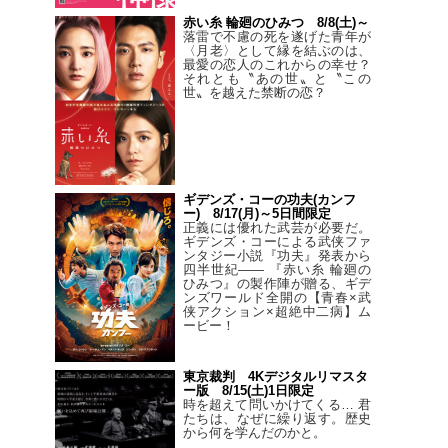
赤い糸 輪廻のひみつ 8/8(土)～
落雷で不慮の死を遂げた青年が
〈月老〉として縁を結ぶのは、
最愛の恋人のこれからの幸せ？
それとも〝あの世〟と〝この
世〟を越えた禁断の恋？
ギデンズ・コーの功夫(カンフ
ー) 8/17(月)～5日間限定
正義には優れた武芸が必要だ。
ギデンズ・コーによる武侠ファ
ンタジー小説『功夫』発表から
四半世紀―― 『赤い糸 輪廻の
ひみつ』の製作陣が贈る、ギデ
ンズワールド全開の【青春×武
侠アクション×超絶中二病】ム
ービー！
東京裁判 4Kデジタルリマスタ
ー版 8/15(土)1日限定
時を超えて問いかけてくる… 君
たちは、なぜに繰り返す。歴史
から何を学んだのかと。