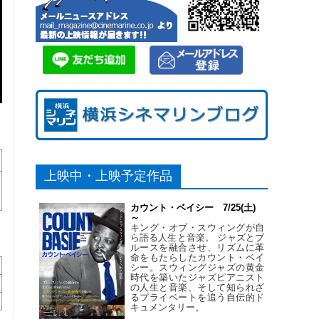
上映中・上映予定作品
カウント・ベイシー 7/25(土)
～
キング・オブ・スウィングが自
ら語る人生と音楽。 ジャズとブ
ルースを融合させ、リズムに革
命をもたらしたカウント・ベイ
シー。スウィングジャズの黄金
時代を築いたジャズピアニスト
の人生と音楽、そして知られざ
るプライベートを追う自伝的ド
キュメンタリー。