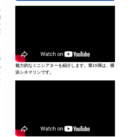
」
ー
麗
ー
度
ャ
が
魅力的なミニシアターを紹介します。第15弾は、横
あ
浜シネマリンです。
キ
フ