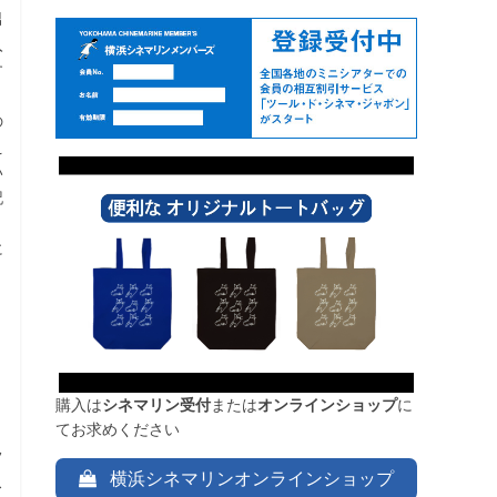
男
入
す
の
え
い
記
く
に
、
目
購入は
シネマリン受付
または
オンラインショップ
に
てお求めください
フ
横浜シネマリンオンラインショップ
ス