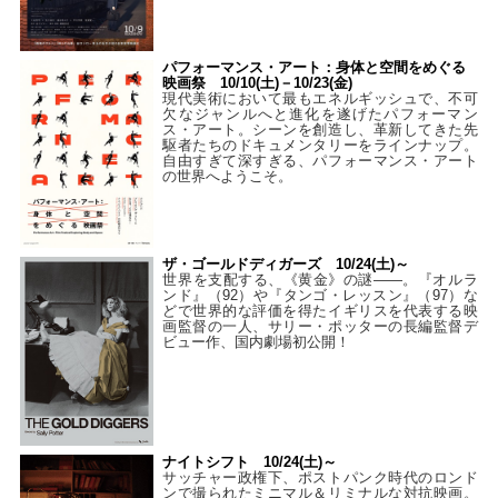
パフォーマンス・アート：身体と空間をめぐる
映画祭 10/10(土)－10/23(金)
現代美術において最もエネルギッシュで、不可
欠なジャンルへと進化を遂げたパフォーマン
ス・アート。シーンを創造し、革新してきた先
駆者たちのドキュメンタリーをラインナップ。
自由すぎて深すぎる、パフォーマンス・アート
の世界へようこそ。
ザ・ゴールドディガーズ 10/24(土)～
世界を支配する、《黄金》の謎――。『オルラ
ンド』（92）や『タンゴ・レッスン』（97）な
どで世界的な評価を得たイギリスを代表する映
画監督の一人、サリー・ポッターの長編監督デ
ビュー作、国内劇場初公開！
ナイトシフト 10/24(土)～
サッチャー政権下、ポストパンク時代のロンド
ンで撮られたミニマル＆リミナルな対抗映画。