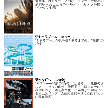
最新作。誰も見たことのないウクライナ侵攻の
最前線－兵士たちのヘルメットカメラが捉え
た“本物”の戦場
沼影市民プール 10/3(土)～
“とあるプールが息を引き取るまでの、49日間の
記録”
遥かな町へ 10/9(金)～
1963年――14歳の“あの日”が甦る。「孤独のグ
ルメ」「神々の山嶺」漫画家・谷口ジローの世
界的名作が日本初実写化。中年男が中学時代へ
タイムスリップ…人生の選択を見つめ直す“大人
の青春物語”