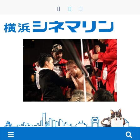
コ
ン
テ
ン
横
ツ
へ
浜
ス
キ
シ
ッ
プ
ネ
マ
リ
ン