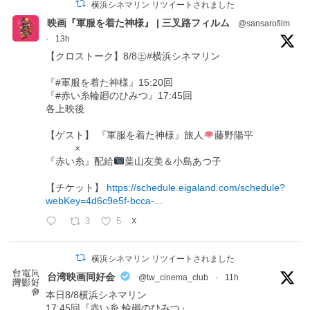
横浜シネマリン リツイートされました
映画『軍服を着た神様』 | 三叉路フィルム
@sansarofilm
·
13h
【クロストーク】8/8㊏#横浜シネマリン
『#軍服を着た神様』15:20回
『#赤い糸輪廻のひみつ』17:45回
各上映後
【ゲスト】 『軍服を着た神様』旅人
藤野陽平
×
『赤い糸』配給
葉山友美＆小島あつ子
【チケット】
https://schedule.eigaland.com/schedule?
webKey=4d6c9e5f-bcca-...
3
5
X
横浜シネマリン リツイートされました
台湾映画同好会
@tw_cinema_club
·
11h
本日8/8横浜シネマリン
17:45回『赤い糸 輪廻のひみつ』