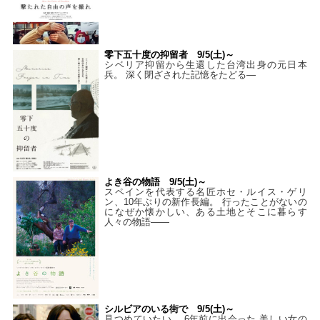
零下五十度の抑留者 9/5(土)～
シベリア抑留から生還した台湾出身の元日本
兵。 深く閉ざされた記憶をたどる—
よき谷の物語 9/5(土)～
スペインを代表する名匠ホセ・ルイス・ゲリ
ン、10年ぶりの新作長編。 行ったことがないの
になぜか懐かしい、ある土地とそこに暮らす
人々の物語――
シルビアのいる街で 9/5(土)～
見つめていたい。 6年前に出会った 美しい女の