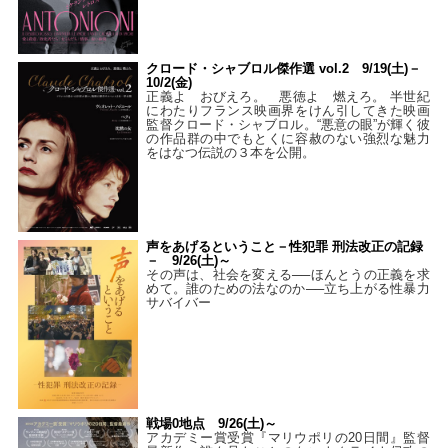
クロード・シャブロル傑作選 vol.2 9/19(土)－
10/2(金)
正義よ おびえろ。 悪徳よ 燃えろ。 半世紀
にわたりフランス映画界をけん引してきた映画
監督クロード・シャブロル。“悪意の眼”が輝く彼
の作品群の中でもとくに容赦のない強烈な魅力
をはなつ伝説の３本を公開。
声をあげるということ－性犯罪 刑法改正の記録
－ 9/26(土)～
その声は、社会を変える──ほんとうの正義を求
めて。誰のための法なのか──立ち上がる性暴力
サバイバー
戦場0地点 9/26(土)～
アカデミー賞受賞『マリウポリの20日間』監督