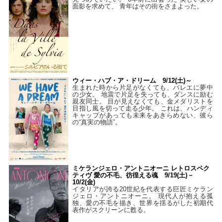
面影を求めて、 青年はその街をさまよった。
ウィー・ハブ・ア・ドリーム 9/12(土)～
生まれた時から片足がなくても、バレエに夢中
の少女。 地震で片足を失っても、ダンスに励む
親友同士。 目が見えなくても、金メダリストを
目指し風を切って走る少年。 これは、ハンディ
キャップがあっても未来をあきらめない、彼ら
の“真実の物語”。
ミケランジェロ・アントニオーニ レトロスペク
ティヴ 愛の不毛、彷徨える魂 9/19(土)－
10/2(金)
イタリアが誇る20世紀を代表する巨匠ミケラン
ジェロ・アントニオーニ。 現代人が抱える孤
独、愛の不毛を描き、世界を揺るがした初期代
表作がスクリーンに甦る。