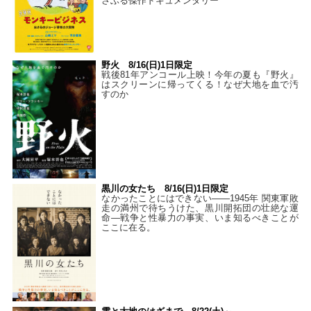
さぶる傑作ドキュメンタリー
野火 8/16(日)1日限定
戦後81年アンコール上映！今年の夏も『野火』
はスクリーンに帰ってくる！なぜ大地を血で汚
すのか
黒川の女たち 8/16(日)1日限定
なかったことにはできない——1945年 関東軍敗
走の満州で待ちうけた、黒川開拓団の壮絶な運
命―戦争と性暴力の事実、いま知るべきことが
ここに在る。