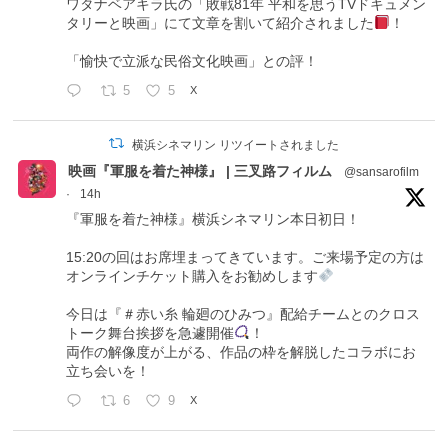
ワタナベアキラ氏の「敗戦81年 平和を思うTVドキュメン
タリーと映画」にて文章を割いて紹介されました
！
「愉快で立派な民俗文化映画」との評！
5
5
X
横浜シネマリン リツイートされました
映画『軍服を着た神様』 | 三叉路フィルム
@sansarofilm
·
14h
『軍服を着た神様』横浜シネマリン本日初日！
15:20の回はお席埋まってきています。ご来場予定の方は
オンラインチケット購入をお勧めします
今日は『＃赤い糸 輪廻のひみつ』配給チームとのクロス
トーク舞台挨拶を急遽開催
！
両作の解像度が上がる、作品の枠を解脱したコラボにお
立ち会いを！
6
9
X