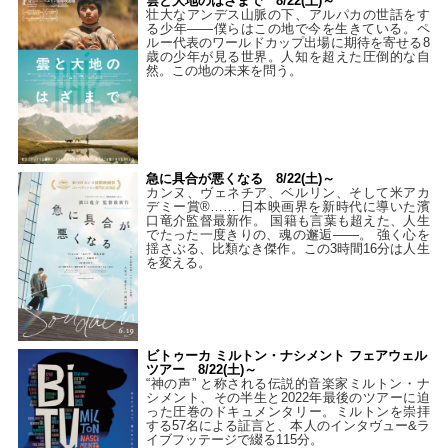
雲と大地のはざまで 8/22(土)～
壮大なアンデス山脈の下、アルパカの世話をす
る少年――僕らはこの地で今を生きている。ペ
ルー代表のワールドカップ出場に期待を寄せる8
歳の少年が見る世界。人知を超えた圧倒的な自
然。この地の未来を問う。
急に具合が悪くなる 8/22(土)～
カンヌ、ヴェネチア、ベルリン、そして米アカ
デミー賞®…… 日本映画界を新時代に導いた濱
口竜介監督最新作。 国籍も言葉も超えた、人生
でたった一度きりの、魂の邂逅――。 強く心を
揺さぶる、比類なき傑作。この3時間16分は人生
を変える。
ビトゥーカ ミルトン・ナシメント フェアウェル
ツアー 8/22(土)～
“神の声” と称される伝説的音楽家ミルトン・ナ
シメント、その半生と2022年最後のツアーに迫
った圧巻のドキュメンタリー。ミルトンを崇拝
する57名による証言と、本人のインタヴュー&ラ
イブフッテージで綴る115分。