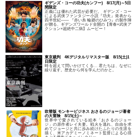
ギデンズ・コーの功夫(カンフー) 8/17(月)～5日
間限定
正義には優れた武芸が必要だ。 ギデンズ・コー
による武侠ファンタジー小説『功夫』発表から
四半世紀―― 『赤い糸 輪廻のひみつ』の製作陣
が贈る、ギデンズワールド全開の【青春×武侠ア
クション×超絶中二病】ムービー！
東京裁判 4Kデジタルリマスター版 8/15(土)1
日限定
時を超えて問いかけてくる… 君たちは、なぜに
繰り返す。歴史から何を学んだのかと。
吹替版 モンキービジネス おさるのジョージ著者
の大冒険 8/15(土)～
世界中で愛されている絵本「おさるのジョー
ジ」の原作者レイ夫妻。戦火を逃れ、自由を求
めてジョージと共に歩み続けたふたりの生涯を
描く、米アカデミーノミネート監督による心揺