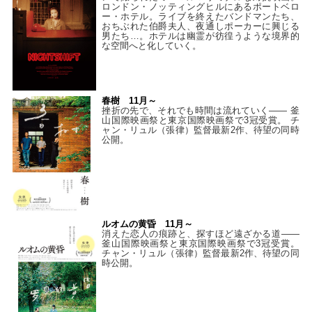
ロンドン・ノッティングヒルにあるポートベロ
ー・ホテル。ライブを終えたバンドマンたち、
おちぶれた伯爵夫人、夜通しポーカーに興じる
男たち…。ホテルは幽霊が彷徨うような境界的
な空間へと化していく。
春樹 11月～
挫折の先で、それでも時間は流れていく—— 釜
山国際映画祭と東京国際映画祭で3冠受賞。 チ
ャン・リュル（張律）監督最新2作、待望の同時
公開。
ルオムの黄昏 11月～
消えた恋人の痕跡と、探すほど遠ざかる道——
釜山国際映画祭と東京国際映画祭で3冠受賞。
チャン・リュル（張律）監督最新2作、待望の同
時公開。