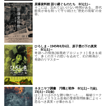
原爆資料館 語り継ぐものたち 8/1(土)～
そこには、忘れてはいけない時間がある。 歴代
館長が命を削って守り続けた”歴史の現場”の全
容。
ひろしま－1945年8月6日、原子雲の下の真実
－ 8/1(土)～
奇跡への情熱[核廃絶プロジェクト] 長きを経
て、多くの方々の想いを込めて、幻の映画が、
奇跡のリマスター
ネタニヤフ調書 汚職と戦争 8/1(土)～7(金),
15(土)～21(金)
はじまりは小さな贈り物だった…。 極秘リーク
されたイスラエル首相の警察尋問映像により＜
恐るべき真実＞が暴かれる！