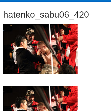
観
hatenko_sabu06_420
た
い
映
画
は
こ
の
街
で