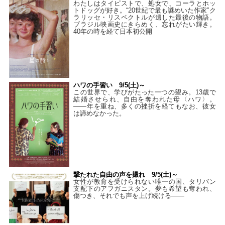
わたしはタイピストで、処⼥で、コーラとホッ
トドッグが好き。“20世紀で最も謎めいた作家”ク
ラリッセ・リスペクトルが遺した最後の物語。
ブラジル映画史にきらめく、忘れがたい輝き。
40年の時を経て⽇本初公開
ハワの手習い 9/5(土)～
この世界で、学びがたった一つの望み。13歳で
結婚させられ、自由を奪われた母〈ハワ〉。
——年を重ね、多くの挫折を経てもなお、彼女
は諦めなかった。
撃たれた自由の声を撮れ 9/5(土)～
女性が教育を受けられない唯一の国、タリバン
支配下のアフガニスタン。夢も希望も奪われ、
傷つき、それでも声を上げ続ける——