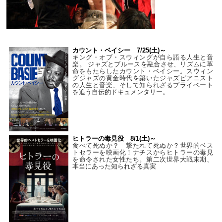
カウント・ベイシー 7/25(土)～
キング・オブ・スウィングが自ら語る人生と音
楽。 ジャズとブルースを融合させ、リズムに革
命をもたらしたカウント・ベイシー。スウィン
グジャズの黄金時代を築いたジャズピアニスト
の人生と音楽、そして知られざるプライベート
を追う自伝的ドキュメンタリー。
ヒトラーの毒見役 8/1(土)～
食べて死ぬか？ 撃たれて死ぬか？世界的ベス
トセラーを映画化！ナチスからヒトラーの毒見
を命令された女性たち。第二次世界大戦末期、
本当にあった知られざる真実