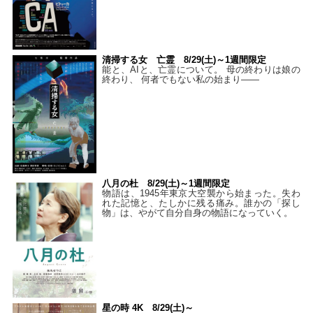
清掃する女 亡霊 8/29(土)～1週間限定
能と、AIと、亡霊について。 母の終わりは娘の
終わり、 何者でもない私の始まり――
八月の杜 8/29(土)～1週間限定
物語は、1945年東京大空襲から始まった。失わ
れた記憶と、たしかに残る痛み。誰かの「探し
物」は、やがて自分自身の物語になっていく。
星の時 4K 8/29(土)～