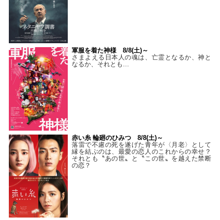
軍服を着た神様 8/8(土)～
さまよえる日本人の魂は、亡霊となるか、神と
なるか、それとも…
赤い糸 輪廻のひみつ 8/8(土)～
落雷で不慮の死を遂げた青年が〈月老〉として
縁を結ぶのは、最愛の恋人のこれからの幸せ？
それとも〝あの世〟と〝この世〟を越えた禁断
の恋？