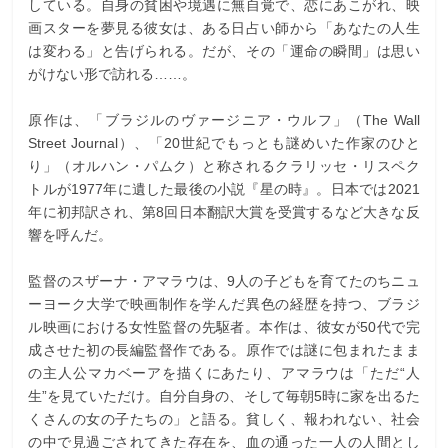
している。自身の貧困や境遇に無自覚で、恋にあこがれ、映
画スターを夢見る彼女は、ある日占い師から「あなたの人生
は変わる」と告げられる。だが、その「運命の瞬間」は思い
がけない形で訪れる……。
原作は、「ブラジルのヴァージニア・ウルフ」（The Wall
Street Journal）、「20世紀でもっとも謎めいた作家のひと
り」（オルハン・パムク）と称されるクラリッセ・リスペク
トルが1977年に遺した最後の小説『星の時』。日本では2021
年に初邦訳され、第8回日本翻訳大賞を受賞するなど大きな反
響を呼んだ。
監督のスザーナ・アマラウは、9人の子どもを育てたのちニュ
ーヨーク大学で映画制作を学んだ異色の経歴を持つ、ブラジ
ル映画における女性監督の先駆者。本作は、彼女が50代で完
成させた初の長編監督作である。原作では謎に包まれたまま
の主人公マカベーアを描くにあたり、アマラウは「ただ“人
生”を見ていただけ。自分自身の、そして毎朝5時に家を出るた
くさんの女の子たちの」と語る。貧しく、報われない、社会
の中で見過ごされてきた存在を、血の通った一人の人間とし