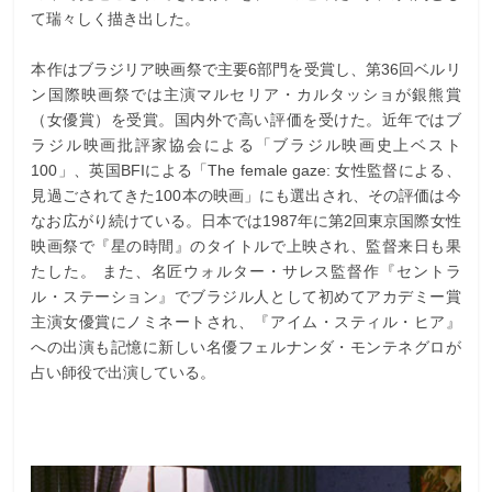
て瑞々しく描き出した。
本作はブラジリア映画祭で主要6部門を受賞し、第36回ベルリ
ン国際映画祭では主演マルセリア・カルタッショが銀熊賞
（女優賞）を受賞。国内外で高い評価を受けた。近年ではブ
ラジル映画批評家協会による「ブラジル映画史上ベスト
100」、英国BFIによる「The female gaze: 女性監督による、
見過ごされてきた100本の映画」にも選出され、その評価は今
なお広がり続けている。日本では1987年に第2回東京国際女性
映画祭で『星の時間』のタイトルで上映され、監督来日も果
たした。 また、名匠ウォルター・サレス監督作『セントラ
ル・ステーション』でブラジル人として初めてアカデミー賞
主演女優賞にノミネートされ、『アイム・スティル・ヒア』
への出演も記憶に新しい名優フェルナンダ・モンテネグロが
占い師役で出演している。