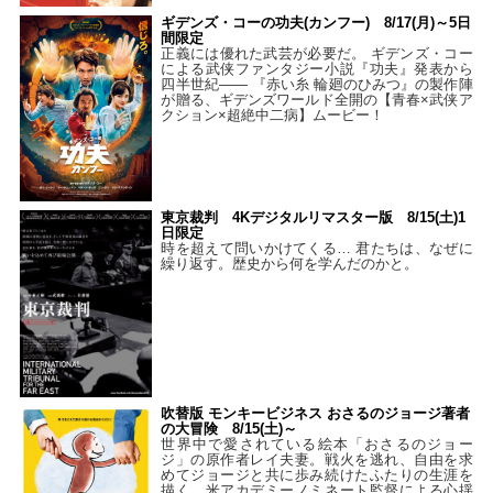
ギデンズ・コーの功夫(カンフー) 8/17(月)～5日
間限定
正義には優れた武芸が必要だ。 ギデンズ・コー
による武侠ファンタジー小説『功夫』発表から
四半世紀―― 『赤い糸 輪廻のひみつ』の製作陣
が贈る、ギデンズワールド全開の【青春×武侠ア
クション×超絶中二病】ムービー！
東京裁判 4Kデジタルリマスター版 8/15(土)1
日限定
時を超えて問いかけてくる… 君たちは、なぜに
繰り返す。歴史から何を学んだのかと。
吹替版 モンキービジネス おさるのジョージ著者
の大冒険 8/15(土)～
世界中で愛されている絵本「おさるのジョー
ジ」の原作者レイ夫妻。戦火を逃れ、自由を求
めてジョージと共に歩み続けたふたりの生涯を
描く、米アカデミーノミネート監督による心揺