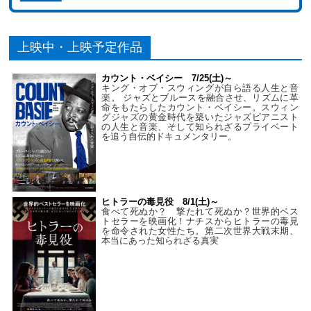
上映中・上映予定作品
カウント・ベイシー 7/25(土)～
キング・オブ・スウィングが自ら語る人生と音
楽。 ジャズとブルースを融合させ、リズムに革
命をもたらしたカウント・ベイシー。スウィン
グジャズの黄金時代を築いたジャズピアニスト
の人生と音楽、そして知られざるプライベート
を追う自伝的ドキュメンタリー。
ヒトラーの毒見役 8/1(土)～
食べて死ぬか？ 撃たれて死ぬか？世界的ベス
トセラーを映画化！ナチスからヒトラーの毒見
を命令された女性たち。第二次世界大戦末期、
本当にあった知られざる真実