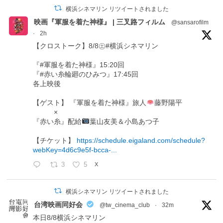
横浜シネマリン リツイートされました
映画『軍服を着た神様』 | 三叉路フィルム
@sansarofilm
·
2h
【クロストーク】8/8㊏#横浜シネマリン
『#軍服を着た神様』15:20回
『#赤い糸輪廻のひみつ』17:45回
各上映後
【ゲスト】 『軍服を着た神様』旅人
藤野陽平
×
『赤い糸』配給
葉山友美＆小島あつ子
【チケット】
https://schedule.eigaland.com/schedule?
webKey=4d6c9e5f-bcca-...
3
5
X
横浜シネマリン リツイートされました
台湾映画同好会
@tw_cinema_club
·
32m
本日8/8横浜シネマリン