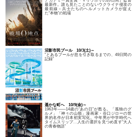
アカデミー賞受賞『マリウポリの20日間』監督
最新作。誰も見たことのないウクライナ侵攻の
最前線－兵士たちのヘルメットカメラが捉え
た“本物”の戦場
沼影市民プール 10/3(土)～
“とあるプールが息を引き取るまでの、49日間の
記録”
遥かな町へ 10/9(金)～
1963年――14歳の“あの日”が甦る。「孤独のグ
ルメ」「神々の山嶺」漫画家・谷口ジローの世
界的名作が日本初実写化。中年男が中学時代へ
タイムスリップ…人生の選択を見つめ直す“大人
の青春物語”