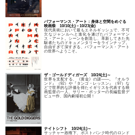
パフォーマンス・アート：身体と空間をめぐる
映画祭 10/10(土)－10/23(金)
現代美術において最もエネルギッシュで、不可
欠なジャンルへと進化を遂げたパフォーマン
ス・アート。シーンを創造し、革新してきた先
駆者たちのドキュメンタリーをラインナップ。
自由すぎて深すぎる、パフォーマンス・アート
の世界へようこそ。
ザ・ゴールドディガーズ 10/24(土)～
世界を支配する、《黄金》の謎――。『オルラ
ンド』（92）や『タンゴ・レッスン』（97）な
どで世界的な評価を得たイギリスを代表する映
画監督の一人、サリー・ポッターの長編監督デ
ビュー作、国内劇場初公開！
ナイトシフト 10/24(土)～
サッチャー政権下、ポストパンク時代のロンド