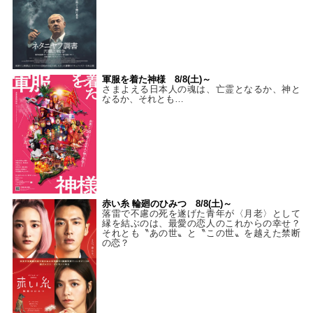
軍服を着た神様 8/8(土)～
さまよえる日本人の魂は、亡霊となるか、神と
なるか、それとも…
赤い糸 輪廻のひみつ 8/8(土)～
落雷で不慮の死を遂げた青年が〈月老〉として
縁を結ぶのは、最愛の恋人のこれからの幸せ？
それとも〝あの世〟と〝この世〟を越えた禁断
の恋？