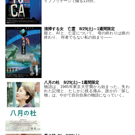
イブフッテージで綴る115分。
清掃する女 亡霊 8/29(土)～1週間限定
能と、AIと、亡霊について。 母の終わりは娘の
終わり、 何者でもない私の始まり――
八月の杜 8/29(土)～1週間限定
物語は、1945年東京大空襲から始まった。失わ
れた記憶と、たしかに残る痛み。誰かの「探し
物」は、やがて自分自身の物語になっていく。