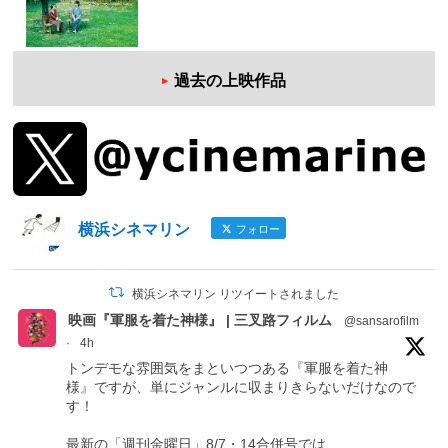
過去の上映作品
横浜シネマリン
フォロー
横浜シネマリン リツイートされました
映画『軍服を着た神様』 | 三叉路フィルム
@sansarofilm
·
4h
トンデモな雰囲気をまといつつある『軍服を着た神
様』ですが、単にジャンルに収まりきらないだけなので
す！
最新の「週刊金曜日」8/7・14合併号では、