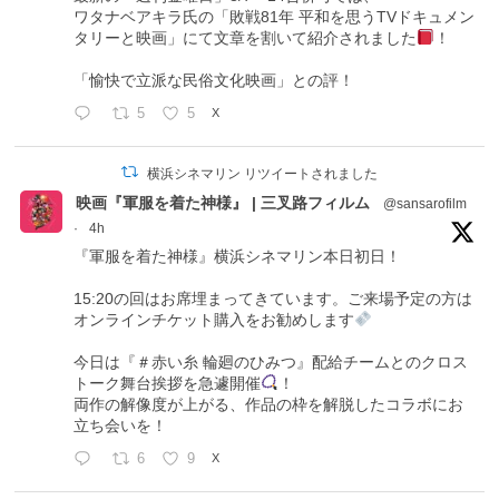
ワタナベアキラ氏の「敗戦81年 平和を思うTVドキュメン
タリーと映画」にて文章を割いて紹介されました
！
「愉快で立派な民俗文化映画」との評！
5
5
X
横浜シネマリン リツイートされました
映画『軍服を着た神様』 | 三叉路フィルム
@sansarofilm
·
4h
『軍服を着た神様』横浜シネマリン本日初日！
15:20の回はお席埋まってきています。ご来場予定の方は
オンラインチケット購入をお勧めします
今日は『＃赤い糸 輪廻のひみつ』配給チームとのクロス
トーク舞台挨拶を急遽開催
！
両作の解像度が上がる、作品の枠を解脱したコラボにお
立ち会いを！
6
9
X