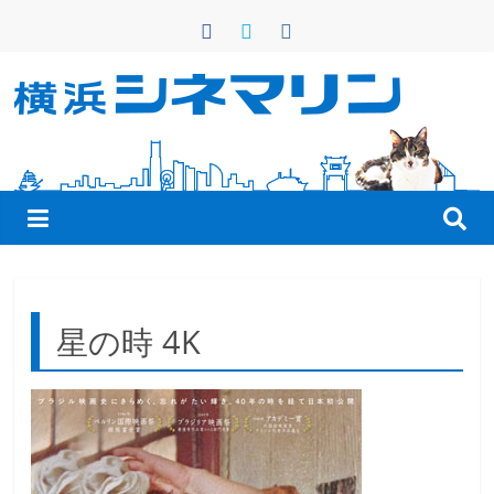
コ
ン
テ
ン
横
ツ
へ
浜
ス
キ
シ
ッ
プ
ネ
星の時 4K
マ
リ
ン