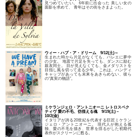
見つめていたい。 6年前に出会った 美しい女の
面影を求めて、 青年はその街をさまよった。
ウィー・ハブ・ア・ドリーム 9/12(土)～
生まれた時から片足がなくても、バレエに夢中
の少女。 地震で片足を失っても、ダンスに励む
親友同士。 目が見えなくても、金メダリストを
目指し風を切って走る少年。 これは、ハンディ
キャップがあっても未来をあきらめない、彼ら
の“真実の物語”。
ミケランジェロ・アントニオーニ レトロスペク
ティヴ 愛の不毛、彷徨える魂 9/19(土)－
10/2(金)
イタリアが誇る20世紀を代表する巨匠ミケラン
ジェロ・アントニオーニ。 現代人が抱える孤
独、愛の不毛を描き、世界を揺るがした初期代
表作がスクリーンに甦る。