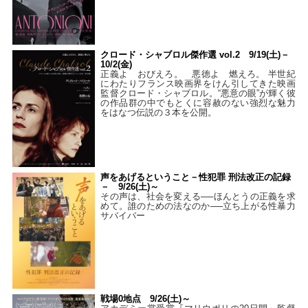
クロード・シャブロル傑作選 vol.2 9/19(土)－
10/2(金)
正義よ おびえろ。 悪徳よ 燃えろ。 半世紀
にわたりフランス映画界をけん引してきた映画
監督クロード・シャブロル。“悪意の眼”が輝く彼
の作品群の中でもとくに容赦のない強烈な魅力
をはなつ伝説の３本を公開。
声をあげるということ－性犯罪 刑法改正の記録
－ 9/26(土)～
その声は、社会を変える──ほんとうの正義を求
めて。誰のための法なのか──立ち上がる性暴力
サバイバー
戦場0地点 9/26(土)～