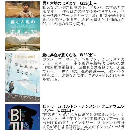
雲と大地のはざまで 8/22(土)～
壮大なアンデス山脈の下、アルパカの世話をす
る少年――僕らはこの地で今を生きている。ペ
ルー代表のワールドカップ出場に期待を寄せる8
歳の少年が見る世界。人知を超えた圧倒的な自
然。この地の未来を問う。
急に具合が悪くなる 8/22(土)～
カンヌ、ヴェネチア、ベルリン、そして米アカ
デミー賞®…… 日本映画界を新時代に導いた濱
口竜介監督最新作。 国籍も言葉も超えた、人生
でたった一度きりの、魂の邂逅――。 強く心を
揺さぶる、比類なき傑作。この3時間16分は人生
を変える。
ビトゥーカ ミルトン・ナシメント フェアウェル
ツアー 8/22(土)～
“神の声” と称される伝説的音楽家ミルトン・ナ
シメント、その半生と2022年最後のツアーに迫
った圧巻のドキュメンタリー。ミルトンを崇拝
する57名による証言と、本人のインタヴュー&ラ