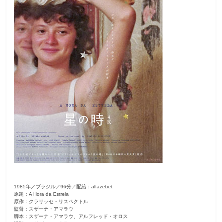
観
た
い
映
画
は
こ
の
街
で
1985年／ブラジル／96分／配給：alfazebet
原題：A Hora da Estrela
原作：クラリッセ・リスペクトル
監督：スザーナ・アマラウ
脚本：スザーナ・アマラウ、アルフレッド・オロス