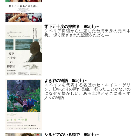
零下五十度の抑留者 9/5(土)～
シベリア抑留から生還した台湾出身の元日本
兵。 深く閉ざされた記憶をたどる—
よき谷の物語 9/5(土)～
スペインを代表する名匠ホセ・ルイス・ゲリ
ン、10年ぶりの新作長編。 行ったことがないの
になぜか懐かしい、ある土地とそこに暮らす
人々の物語――
シルビアのいる街で 9/5(土)～