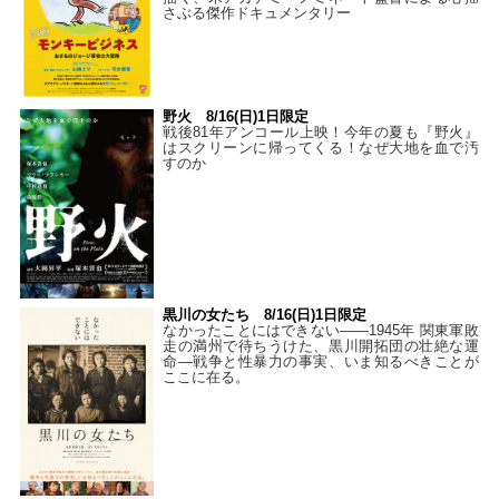
さぶる傑作ドキュメンタリー
野火 8/16(日)1日限定
戦後81年アンコール上映！今年の夏も『野火』
はスクリーンに帰ってくる！なぜ大地を血で汚
すのか
黒川の女たち 8/16(日)1日限定
なかったことにはできない——1945年 関東軍敗
走の満州で待ちうけた、黒川開拓団の壮絶な運
命―戦争と性暴力の事実、いま知るべきことが
ここに在る。