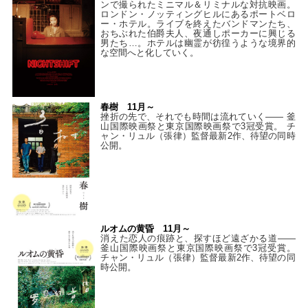
ンで撮られたミニマル＆リミナルな対抗映画。
ロンドン・ノッティングヒルにあるポートベロ
ー・ホテル。ライブを終えたバンドマンたち、
おちぶれた伯爵夫人、夜通しポーカーに興じる
男たち…。ホテルは幽霊が彷徨うような境界的
な空間へと化していく。
春樹 11月～
挫折の先で、それでも時間は流れていく—— 釜
山国際映画祭と東京国際映画祭で3冠受賞。 チ
ャン・リュル（張律）監督最新2作、待望の同時
公開。
ルオムの黄昏 11月～
消えた恋人の痕跡と、探すほど遠ざかる道——
釜山国際映画祭と東京国際映画祭で3冠受賞。
チャン・リュル（張律）監督最新2作、待望の同
時公開。