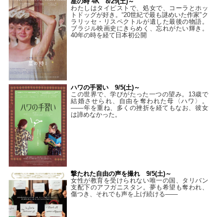
星の時 4K 8/29(土)～
わたしはタイピストで、処⼥で、コーラとホッ
トドッグが好き。“20世紀で最も謎めいた作家”ク
ラリッセ・リスペクトルが遺した最後の物語。
ブラジル映画史にきらめく、忘れがたい輝き。
40年の時を経て⽇本初公開
ハワの手習い 9/5(土)～
この世界で、学びがたった一つの望み。13歳で
結婚させられ、自由を奪われた母〈ハワ〉。
——年を重ね、多くの挫折を経てもなお、彼女
は諦めなかった。
撃たれた自由の声を撮れ 9/5(土)～
女性が教育を受けられない唯一の国、タリバン
支配下のアフガニスタン。夢も希望も奪われ、
傷つき、それでも声を上げ続ける——