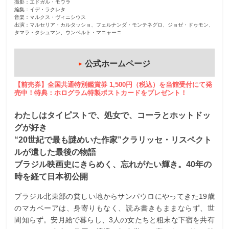
撮影：エドガル・モウラ
編集：イデ・ラクレタ
音楽：マルクス・ヴィニシウス
出演：マルセリア・カルタッショ、フェルナンダ・モンテネグロ、ジョゼ・ドゥモン、
タマラ・タシュマン、ウンベルト・マニャーニ
公式ホームページ
【前売券】全国共通特別鑑賞券 1,500円（税込）を当館受付にて発
売中！特典：ホログラム特製ポストカードをプレゼント！
わたしはタイピストで、処⼥で、コーラとホットドッ
グが好き
“20世紀で最も謎めいた作家”クラリッセ・リスペクト
ルが遺した最後の物語
ブラジル映画史にきらめく、忘れがたい輝き。40年の
時を経て⽇本初公開
ブラジル北東部の貧しい地からサンパウロにやってきた19歳
のマカベーアは、身寄りもなく、読み書きもままならず、世
間知らず。安月給で暮らし、3人の女たちと粗末な下宿を共有