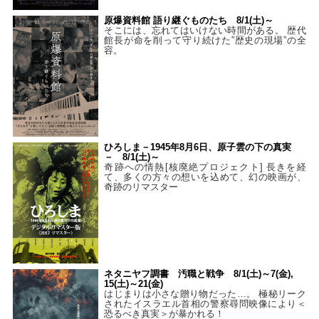
原爆資料館 語り継ぐものたち 8/1(土)～
そこには、忘れてはいけない時間がある。 歴代
館長が命を削って守り続けた”歴史の現場”の全
容。
ひろしま－1945年8月6日、原子雲の下の真実
－ 8/1(土)～
奇跡への情熱[核廃絶プロジェクト] 長きを経
て、多くの方々の想いを込めて、幻の映画が、
奇跡のリマスター
ネタニヤフ調書 汚職と戦争 8/1(土)～7(金),
15(土)～21(金)
はじまりは小さな贈り物だった…。 極秘リーク
されたイスラエル首相の警察尋問映像により＜
恐るべき真実＞が暴かれる！