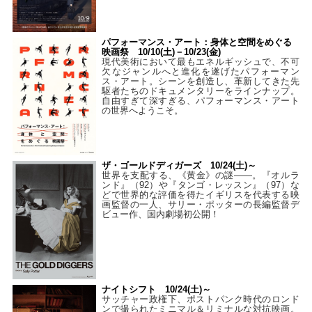
パフォーマンス・アート：身体と空間をめぐる
映画祭 10/10(土)－10/23(金)
現代美術において最もエネルギッシュで、不可
欠なジャンルへと進化を遂げたパフォーマン
ス・アート。シーンを創造し、革新してきた先
駆者たちのドキュメンタリーをラインナップ。
自由すぎて深すぎる、パフォーマンス・アート
の世界へようこそ。
ザ・ゴールドディガーズ 10/24(土)～
世界を支配する、《黄金》の謎――。『オルラ
ンド』（92）や『タンゴ・レッスン』（97）な
どで世界的な評価を得たイギリスを代表する映
画監督の一人、サリー・ポッターの長編監督デ
ビュー作、国内劇場初公開！
ナイトシフト 10/24(土)～
サッチャー政権下、ポストパンク時代のロンド
ンで撮られたミニマル＆リミナルな対抗映画。