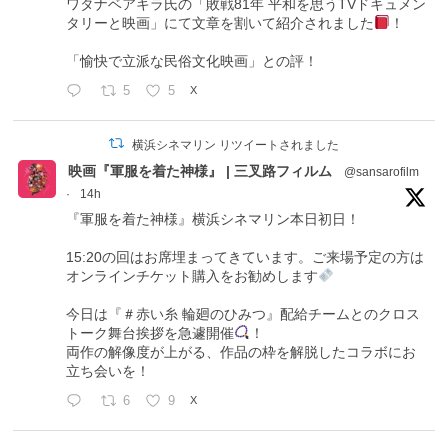
ワタナベアキラ氏の「敗戦81年 平和を思うTVドキュメン
タリーと映画」にて文章を割いて紹介されました
！
「愉快で立派な民俗文化映画」との評！
5
5
X
横浜シネマリン リツイートされました
映画『軍服を着た神様』 | 三叉路フィルム
@sansarofilm
·
14h
『軍服を着た神様』横浜シネマリン本日初日！
15:20の回はお席埋まってきています。ご来場予定の方は
オンラインチケット購入をお勧めします
今日は『＃赤い糸 輪廻のひみつ』配給チームとのクロス
トーク舞台挨拶を急遽開催
！
両作の解像度が上がる、作品の枠を解脱したコラボにお
立ち会いを！
6
9
X