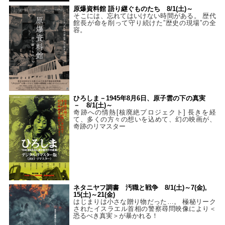
原爆資料館 語り継ぐものたち 8/1(土)～
そこには、忘れてはいけない時間がある。 歴代
館長が命を削って守り続けた”歴史の現場”の全
容。
ひろしま－1945年8月6日、原子雲の下の真実
－ 8/1(土)～
奇跡への情熱[核廃絶プロジェクト] 長きを経
て、多くの方々の想いを込めて、幻の映画が、
奇跡のリマスター
ネタニヤフ調書 汚職と戦争 8/1(土)～7(金),
15(土)～21(金)
はじまりは小さな贈り物だった…。 極秘リーク
されたイスラエル首相の警察尋問映像により＜
恐るべき真実＞が暴かれる！