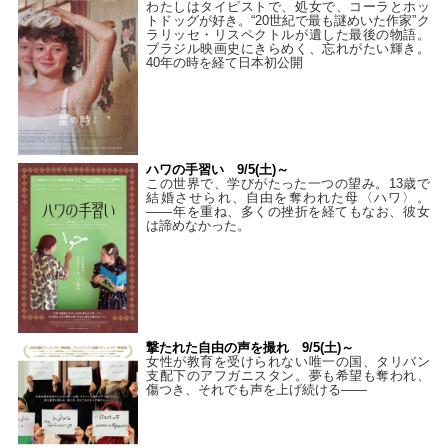
わたしはタイピストで、処⼥で、コーラとホッ
トドッグが好き。“20世紀で最も謎めいた作家”ク
ラリッセ・リスペクトルが遺した最後の物語。
ブラジル映画史にきらめく、忘れがたい輝き。
40年の時を経て⽇本初公開
ハワの手習い 9/5(土)～
この世界で、学びがたった一つの望み。13歳で
結婚させられ、自由を奪われた母〈ハワ〉。
——年を重ね、多くの挫折を経てもなお、彼女
は諦めなかった。
撃たれた自由の声を撮れ 9/5(土)～
女性が教育を受けられない唯一の国、タリバン
支配下のアフガニスタン。夢も希望も奪われ、
傷つき、それでも声を上げ続ける——