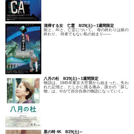
清掃する女 亡霊 8/29(土)～1週間限定
能と、AIと、亡霊について。 母の終わりは娘の
終わり、 何者でもない私の始まり――
八月の杜 8/29(土)～1週間限定
物語は、1945年東京大空襲から始まった。失わ
れた記憶と、たしかに残る痛み。誰かの「探し
物」は、やがて自分自身の物語になっていく。
星の時 4K 8/29(土)～