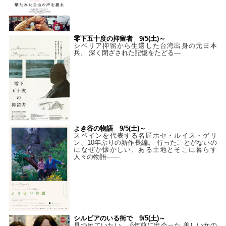
零下五十度の抑留者 9/5(土)～
シベリア抑留から生還した台湾出身の元日本
兵。 深く閉ざされた記憶をたどる—
よき谷の物語 9/5(土)～
スペインを代表する名匠ホセ・ルイス・ゲリ
ン、10年ぶりの新作長編。 行ったことがないの
になぜか懐かしい、ある土地とそこに暮らす
人々の物語――
シルビアのいる街で 9/5(土)～
見つめていたい。 6年前に出会った 美しい女の