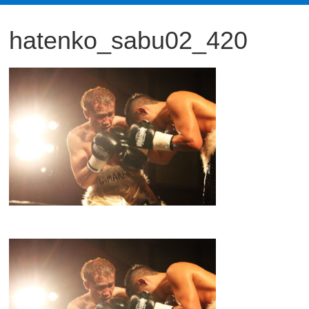
観
hatenko_sabu02_420
た
い
映
画
は
こ
の
街
で