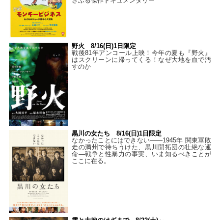
さぶる傑作ドキュメンタリー
野火 8/16(日)1日限定
戦後81年アンコール上映！今年の夏も『野火』
はスクリーンに帰ってくる！なぜ大地を血で汚
すのか
黒川の女たち 8/16(日)1日限定
なかったことにはできない——1945年 関東軍敗
走の満州で待ちうけた、黒川開拓団の壮絶な運
命―戦争と性暴力の事実、いま知るべきことが
ここに在る。