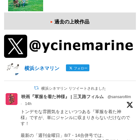
過去の上映作品
横浜シネマリン
フォロー
横浜シネマリン リツイートされました
映画『軍服を着た神様』 | 三叉路フィルム
@sansarofilm
·
14h
トンデモな雰囲気をまといつつある『軍服を着た神
様』ですが、単にジャンルに収まりきらないだけなので
す！
最新の「週刊金曜日」8/7・14合併号では、