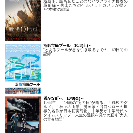
最新作。誰も見たことのないウクライナ侵攻の
最前線－兵士たちのヘルメットカメラが捉え
た“本物”の戦場
沼影市民プール 10/3(土)～
“とあるプールが息を引き取るまでの、49日間の
記録”
遥かな町へ 10/9(金)～
1963年――14歳の“あの日”が甦る。「孤独のグ
ルメ」「神々の山嶺」漫画家・谷口ジローの世
界的名作が日本初実写化。中年男が中学時代へ
タイムスリップ…人生の選択を見つめ直す“大人
の青春物語”