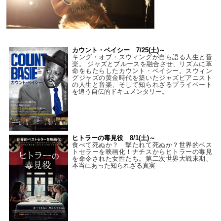
カウント・ベイシー 7/25(土)～
キング・オブ・スウィングが自ら語る人生と音
楽。 ジャズとブルースを融合させ、リズムに革
命をもたらしたカウント・ベイシー。スウィン
グジャズの黄金時代を築いたジャズピアニスト
の人生と音楽、そして知られざるプライベート
を追う自伝的ドキュメンタリー。
ヒトラーの毒見役 8/1(土)～
食べて死ぬか？ 撃たれて死ぬか？世界的ベス
トセラーを映画化！ナチスからヒトラーの毒見
を命令された女性たち。第二次世界大戦末期、
本当にあった知られざる真実