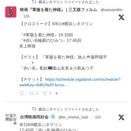
横浜シネマリン リツイートされました
映画『軍服を着た神様』 | 三叉路フィルム
@sansarofilm
·
12h
【クロストーク】8/8㊏#横浜シネマリン
『#軍服を着た神様』15:20回
『#赤い糸輪廻のひみつ』17:45回
各上映後
【ゲスト】 『軍服を着た神様』旅人
藤野陽平
×
『赤い糸』配給
葉山友美＆小島あつ子
【チケット】
https://schedule.eigaland.com/schedule?
webKey=4d6c9e5f-bcca-...
3
5
X
横浜シネマリン リツイートされました
台湾映画同好会
@tw_cinema_club
·
11h
本日8/8横浜シネマリン
17:45回『赤い糸 輪廻のひみつ』