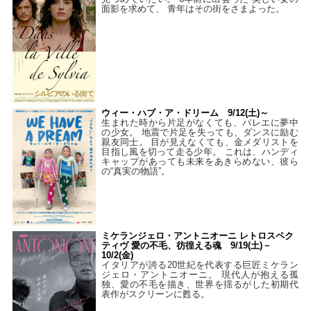
面影を求めて、 青年はその街をさまよった。
ウィー・ハブ・ア・ドリーム 9/12(土)～
生まれた時から片足がなくても、バレエに夢中
の少女。 地震で片足を失っても、ダンスに励む
親友同士。 目が見えなくても、金メダリストを
目指し風を切って走る少年。 これは、ハンディ
キャップがあっても未来をあきらめない、彼ら
の“真実の物語”。
ミケランジェロ・アントニオーニ レトロスペク
ティヴ 愛の不毛、彷徨える魂 9/19(土)－
10/2(金)
イタリアが誇る20世紀を代表する巨匠ミケラン
ジェロ・アントニオーニ。 現代人が抱える孤
独、愛の不毛を描き、世界を揺るがした初期代
表作がスクリーンに甦る。