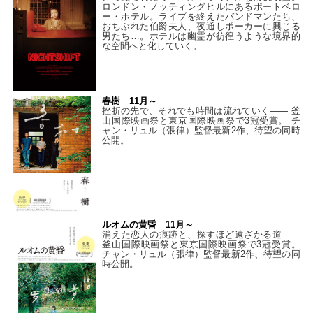
ロンドン・ノッティングヒルにあるポートベロ
ー・ホテル。ライブを終えたバンドマンたち、
おちぶれた伯爵夫人、夜通しポーカーに興じる
男たち…。ホテルは幽霊が彷徨うような境界的
な空間へと化していく。
春樹 11月～
挫折の先で、それでも時間は流れていく—— 釜
山国際映画祭と東京国際映画祭で3冠受賞。 チ
ャン・リュル（張律）監督最新2作、待望の同時
公開。
ルオムの黄昏 11月～
消えた恋人の痕跡と、探すほど遠ざかる道——
釜山国際映画祭と東京国際映画祭で3冠受賞。
チャン・リュル（張律）監督最新2作、待望の同
時公開。