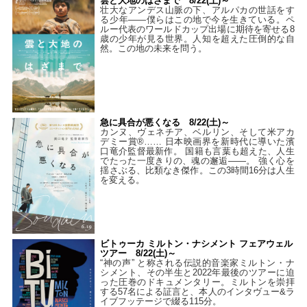
雲と大地のはざまで 8/22(土)～
壮大なアンデス山脈の下、アルパカの世話をす
る少年――僕らはこの地で今を生きている。ペ
ルー代表のワールドカップ出場に期待を寄せる8
歳の少年が見る世界。人知を超えた圧倒的な自
然。この地の未来を問う。
急に具合が悪くなる 8/22(土)～
カンヌ、ヴェネチア、ベルリン、そして米アカ
デミー賞®…… 日本映画界を新時代に導いた濱
口竜介監督最新作。 国籍も言葉も超えた、人生
でたった一度きりの、魂の邂逅――。 強く心を
揺さぶる、比類なき傑作。この3時間16分は人生
を変える。
ビトゥーカ ミルトン・ナシメント フェアウェル
ツアー 8/22(土)～
“神の声” と称される伝説的音楽家ミルトン・ナ
シメント、その半生と2022年最後のツアーに迫
った圧巻のドキュメンタリー。ミルトンを崇拝
する57名による証言と、本人のインタヴュー&ラ
イブフッテージで綴る115分。