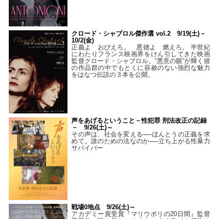
クロード・シャブロル傑作選 vol.2 9/19(土)－
10/2(金)
正義よ おびえろ。 悪徳よ 燃えろ。 半世紀
にわたりフランス映画界をけん引してきた映画
監督クロード・シャブロル。“悪意の眼”が輝く彼
の作品群の中でもとくに容赦のない強烈な魅力
をはなつ伝説の３本を公開。
声をあげるということ－性犯罪 刑法改正の記録
－ 9/26(土)～
その声は、社会を変える──ほんとうの正義を求
めて。誰のための法なのか──立ち上がる性暴力
サバイバー
戦場0地点 9/26(土)～
アカデミー賞受賞『マリウポリの20日間』監督