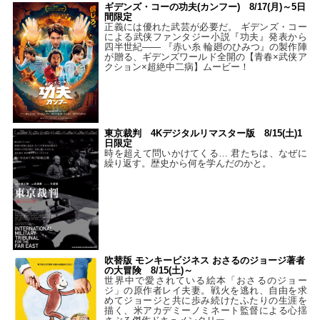
ギデンズ・コーの功夫(カンフー) 8/17(月)～5日
間限定
正義には優れた武芸が必要だ。 ギデンズ・コー
による武侠ファンタジー小説『功夫』発表から
四半世紀―― 『赤い糸 輪廻のひみつ』の製作陣
が贈る、ギデンズワールド全開の【青春×武侠ア
クション×超絶中二病】ムービー！
東京裁判 4Kデジタルリマスター版 8/15(土)1
日限定
時を超えて問いかけてくる… 君たちは、なぜに
繰り返す。歴史から何を学んだのかと。
吹替版 モンキービジネス おさるのジョージ著者
の大冒険 8/15(土)～
世界中で愛されている絵本「おさるのジョー
ジ」の原作者レイ夫妻。戦火を逃れ、自由を求
めてジョージと共に歩み続けたふたりの生涯を
描く、米アカデミーノミネート監督による心揺