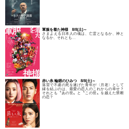
軍服を着た神様 8/8(土)～
さまよえる日本人の魂は、亡霊となるか、神と
なるか、それとも…
赤い糸 輪廻のひみつ 8/8(土)～
落雷で不慮の死を遂げた青年が〈月老〉として
縁を結ぶのは、最愛の恋人のこれからの幸せ？
それとも〝あの世〟と〝この世〟を越えた禁断
の恋？