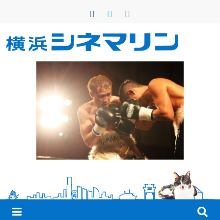
コ
ン
テ
ン
横
ツ
へ
浜
ス
キ
シ
ッ
プ
ネ
マ
リ
ン