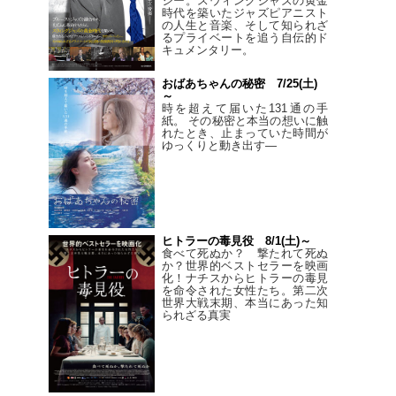
シー。スウィングジャズの黄金
時代を築いたジャズピアニスト
の人生と音楽、そして知られざ
るプライベートを追う自伝的ド
キュメンタリー。
おばあちゃんの秘密 7/25(土)
～
時を超えて届いた131通の手
紙。 その秘密と本当の想いに触
れたとき、止まっていた時間が
ゆっくりと動き出す―
ヒトラーの毒見役 8/1(土)～
食べて死ぬか？ 撃たれて死ぬ
か？世界的ベストセラーを映画
化！ナチスからヒトラーの毒見
を命令された女性たち。第二次
世界大戦末期、本当にあった知
られざる真実