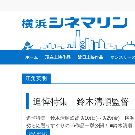
コ
ン
テ
横
ン
ツ
へ
浜
ス
キ
ホーム
現在上映作品
近日上映作品
マンスリー
シ
ッ
プ
ネ
江角英明
マ
追悼特集 鈴木清順監督
リ
追悼特集 鈴木清順監督 9/10(日)～9/29(金
ン
劣らぬ選りすぐりの16作品一挙公開！ ■鈴木清順
続きを読む