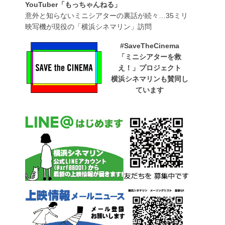
YouTuber「もっちゃんねる」
意外と知らないミニシアターの裏話が続々…35ミリ
映写機が現役の「横浜シネマリン」訪問
#SaveTheCinema
「ミニシアターを救
え！」プロジェクト
横浜シネマリンも賛同し
ています