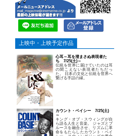
上映中・上映予定作品
心耳～耳を澄まさぬ表現者た
ち 7/25(土)～
伝統を世界に届けていたのは耳
の聞こえない表現者たちだっ
た。 日本の文化と伝統を世界へ
繋げる手話の縁。
カウント・ベイシー 7/25(土)
～
キング・オブ・スウィングが自
ら語る人生と音楽。 ジャズとブ
ルースを融合させ、リズムに革
命をもたらしたカウント・ベイ