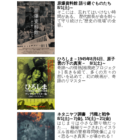
原爆資料館 語り継ぐものたち
8/1(土)～
そこには、忘れてはいけない時
間がある。 歴代館長が命を削っ
て守り続けた”歴史の現場”の全
容。
ひろしま－1945年8月6日、原子
雲の下の真実－ 8/1(土)～
奇跡への情熱[核廃絶プロジェク
ト] 長きを経て、多くの方々の
想いを込めて、幻の映画が、奇
跡のリマスター
ネタニヤフ調書 汚職と戦争
8/1(土)～7(金), 15(土)～21(金)
はじまりは小さな贈り物だっ
た…。 極秘リークされたイスラ
エル首相の警察尋問映像により
＜恐るべき真実＞が暴かれる！