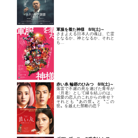
軍服を着た神様 8/8(土)～
さまよえる日本人の魂は、亡霊
となるか、神となるか、それと
も…
赤い糸 輪廻のひみつ 8/8(土)～
落雷で不慮の死を遂げた青年が
〈月老〉として縁を結ぶのは、
最愛の恋人のこれからの幸せ？
それとも〝あの世〟と〝この
世〟を越えた禁断の恋？