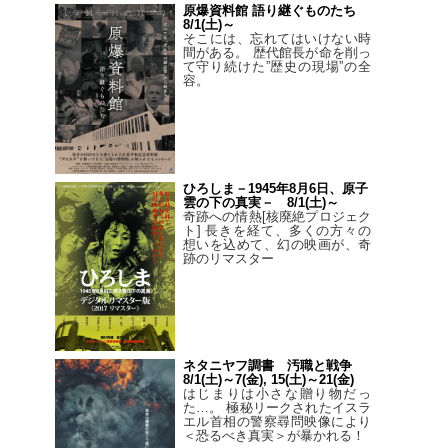
原爆資料館 語り継ぐものたち
8/1(土)～
そこには、忘れてはいけない時
間がある。 歴代館長が命を削っ
て守り続けた”歴史の現場”の全
容。
ひろしま－1945年8月6日、原子
雲の下の真実－ 8/1(土)～
奇跡への情熱[核廃絶プロジェク
ト] 長きを経て、多くの方々の
想いを込めて、幻の映画が、奇
跡のリマスター
ネタニヤフ調書 汚職と戦争
8/1(土)～7(金), 15(土)～21(金)
はじまりは小さな贈り物だっ
た…。 極秘リークされたイスラ
エル首相の警察尋問映像により
＜恐るべき真実＞が暴かれる！