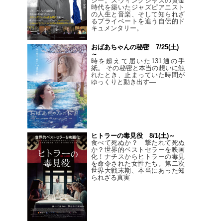
シー。スウィングジャズの黄金
時代を築いたジャズピアニスト
の人生と音楽、そして知られざ
るプライベートを追う自伝的ド
キュメンタリー。
おばあちゃんの秘密 7/25(土)
～
時を超えて届いた131通の手
紙。 その秘密と本当の想いに触
れたとき、止まっていた時間が
ゆっくりと動き出す―
ヒトラーの毒見役 8/1(土)～
食べて死ぬか？ 撃たれて死ぬ
か？世界的ベストセラーを映画
化！ナチスからヒトラーの毒見
を命令された女性たち。第二次
世界大戦末期、本当にあった知
られざる真実