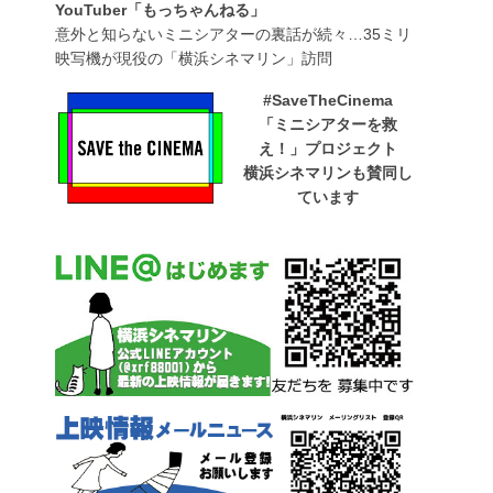
YouTuber「もっちゃんねる」
意外と知らないミニシアターの裏話が続々…35ミリ
映写機が現役の「横浜シネマリン」訪問
#SaveTheCinema
「ミニシアターを救
え！」プロジェクト
横浜シネマリンも賛同し
ています