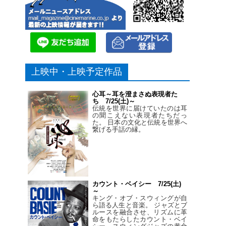
上映中・上映予定作品
心耳～耳を澄まさぬ表現者た
ち 7/25(土)～
伝統を世界に届けていたのは耳
の聞こえない表現者たちだっ
た。 日本の文化と伝統を世界へ
繋げる手話の縁。
カウント・ベイシー 7/25(土)
～
キング・オブ・スウィングが自
ら語る人生と音楽。 ジャズとブ
ルースを融合させ、リズムに革
命をもたらしたカウント・ベイ