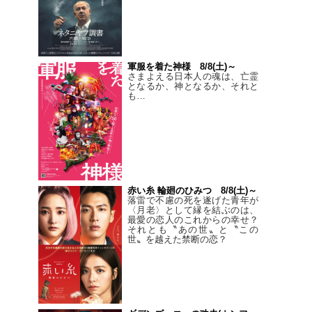
軍服を着た神様 8/8(土)～
さまよえる日本人の魂は、亡霊
となるか、神となるか、それと
も…
赤い糸 輪廻のひみつ 8/8(土)～
落雷で不慮の死を遂げた青年が
〈月老〉として縁を結ぶのは、
最愛の恋人のこれからの幸せ？
それとも〝あの世〟と〝この
世〟を越えた禁断の恋？