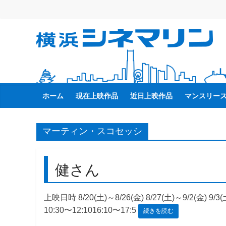
コ
ン
テ
横
ン
ツ
へ
浜
ス
キ
ホーム
現在上映作品
近日上映作品
マンスリー
シ
ッ
プ
ネ
マーティン・スコセッシ
マ
健さん
リ
上映日時 8/20(土)～8/26(金) 8/27(土)～9/2(金) 9/3(土
ン
10:30〜12:1016:10〜17:5
続きを読む