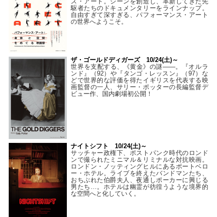
ス・アート。シーンを創造し、革新してきた先
駆者たちのドキュメンタリーをラインナップ。
自由すぎて深すぎる、パフォーマンス・アート
の世界へようこそ。
ザ・ゴールドディガーズ 10/24(土)～
世界を支配する、《黄金》の謎――。『オルラ
ンド』（92）や『タンゴ・レッスン』（97）な
どで世界的な評価を得たイギリスを代表する映
画監督の一人、サリー・ポッターの長編監督デ
ビュー作、国内劇場初公開！
ナイトシフト 10/24(土)～
サッチャー政権下、ポストパンク時代のロンド
ンで撮られたミニマル＆リミナルな対抗映画。
ロンドン・ノッティングヒルにあるポートベロ
ー・ホテル。ライブを終えたバンドマンたち、
おちぶれた伯爵夫人、夜通しポーカーに興じる
男たち…。ホテルは幽霊が彷徨うような境界的
な空間へと化していく。