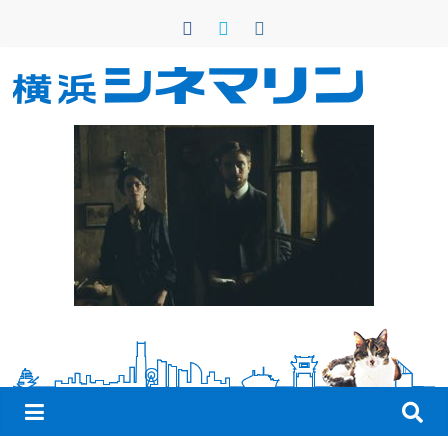
コ
ン
テ
ン
横
ツ
へ
浜
ス
キ
シ
ッ
プ
ネ
マ
リ
ン