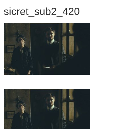
sicret_sub2_420
観
た
い
映
画
は
こ
の
街
で