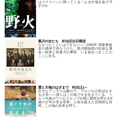
はスクリーンに帰ってくる！なぜ大地を血で汚
すのか
黒川の女たち 8/16(日)1日限定
なかったことにはできない——1945年 関東軍敗
走の満州で待ちうけた、黒川開拓団の壮絶な運
命―戦争と性暴力の事実、いま知るべきことが
ここに在る。
雲と大地のはざまで 8/22(土)～
壮大なアンデス山脈の下、アルパカの世話をす
る少年――僕らはこの地で今を生きている。ペ
ルー代表のワールドカップ出場に期待を寄せる8
歳の少年が見る世界。人知を超えた圧倒的な自
然。この地の未来を問う。