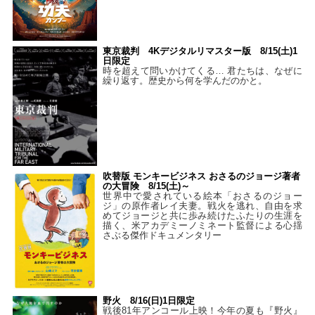
東京裁判 4Kデジタルリマスター版 8/15(土)1
日限定
時を超えて問いかけてくる… 君たちは、なぜに
繰り返す。歴史から何を学んだのかと。
吹替版 モンキービジネス おさるのジョージ著者
の大冒険 8/15(土)～
世界中で愛されている絵本「おさるのジョー
ジ」の原作者レイ夫妻。戦火を逃れ、自由を求
めてジョージと共に歩み続けたふたりの生涯を
描く、米アカデミーノミネート監督による心揺
さぶる傑作ドキュメンタリー
野火 8/16(日)1日限定
戦後81年アンコール上映！今年の夏も『野火』