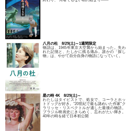
八月の杜 8/29(土)～1週間限定
物語は、1945年東京大空襲から始まった。失わ
れた記憶と、たしかに残る痛み。誰かの「探し
物」は、やがて自分自身の物語になっていく。
星の時 4K 8/29(土)～
わたしはタイピストで、処⼥で、コーラとホッ
トドッグが好き。“20世紀で最も謎めいた作家”ク
ラリッセ・リスペクトルが遺した最後の物語。
ブラジル映画史にきらめく、忘れがたい輝き。
40年の時を経て⽇本初公開