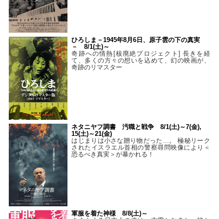
ひろしま－1945年8月6日、原子雲の下の真実
－ 8/1(土)～
奇跡への情熱[核廃絶プロジェクト] 長きを経
て、多くの方々の想いを込めて、幻の映画が、
奇跡のリマスター
ネタニヤフ調書 汚職と戦争 8/1(土)～7(金),
15(土)～21(金)
はじまりは小さな贈り物だった…。 極秘リーク
されたイスラエル首相の警察尋問映像により＜
恐るべき真実＞が暴かれる！
軍服を着た神様 8/8(土)～