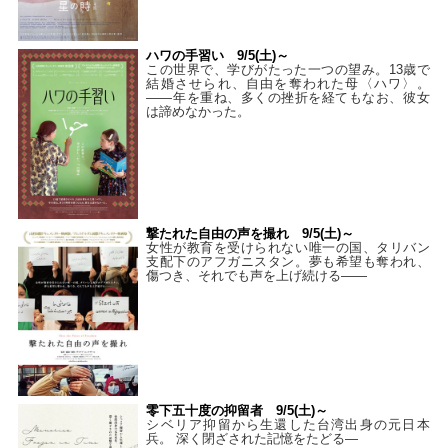
ハワの手習い 9/5(土)～
この世界で、学びがたった一つの望み。13歳で
結婚させられ、自由を奪われた母〈ハワ〉。
——年を重ね、多くの挫折を経てもなお、彼女
は諦めなかった。
撃たれた自由の声を撮れ 9/5(土)～
女性が教育を受けられない唯一の国、タリバン
支配下のアフガニスタン。夢も希望も奪われ、
傷つき、それでも声を上げ続ける——
零下五十度の抑留者 9/5(土)～
シベリア抑留から生還した台湾出身の元日本
兵。 深く閉ざされた記憶をたどる—