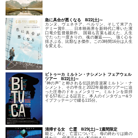
急に具合が悪くなる 8/22(土)～
カンヌ、ヴェネチア、ベルリン、そして米アカ
デミー賞®…… 日本映画界を新時代に導いた濱
口竜介監督最新作。 国籍も言葉も超えた、人生
でたった一度きりの、魂の邂逅――。 強く心を
揺さぶる、比類なき傑作。この3時間16分は人生
を変える。
ビトゥーカ ミルトン・ナシメント フェアウェル
ツアー 8/22(土)～
“神の声” と称される伝説的音楽家ミルトン・ナ
シメント、その半生と2022年最後のツアーに迫
った圧巻のドキュメンタリー。ミルトンを崇拝
する57名による証言と、本人のインタヴュー&ラ
イブフッテージで綴る115分。
清掃する女 亡霊 8/29(土)～1週間限定
能と、AIと、亡霊について。 母の終わりは娘の
終わり、 何者でもない私の始まり――