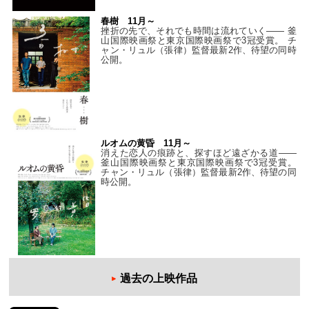
春樹 11月～
挫折の先で、それでも時間は流れていく—— 釜
山国際映画祭と東京国際映画祭で3冠受賞。 チ
ャン・リュル（張律）監督最新2作、待望の同時
公開。
ルオムの黄昏 11月～
消えた恋人の痕跡と、探すほど遠ざかる道——
釜山国際映画祭と東京国際映画祭で3冠受賞。
チャン・リュル（張律）監督最新2作、待望の同
時公開。
過去の上映作品