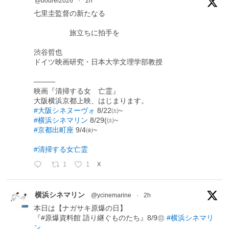
@bourei2026
·
2h
七里圭監督の新たなる
旅立ちに拍手を
渋谷哲也
ドイツ映画研究・日本大学文理学部教授
―――
映画『清掃する女 亡霊』
大阪横浜京都上映、はじまります。
#大阪シネヌーヴォ
8/22㈯~
#横浜シネマリン
8/29(㈯~
#京都出町座
9/4㈮~
#清掃する女亡霊
1
1
X
横浜シネマリン
@ycinemarine
·
2h
本日は【ナガサキ原爆の日】
『#原爆資料館 語り継ぐものたち』8/9㊐
#横浜シネマリ
ン