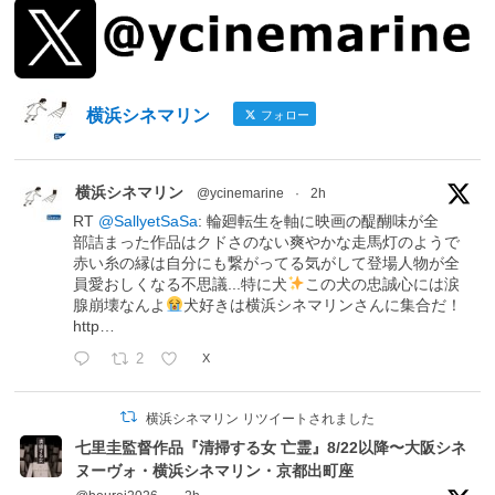
横浜シネマリン
フォロー
横浜シネマリン
@ycinemarine
·
2h
RT
@SallyetSaSa
: 輪廻転生を軸に映画の醍醐味が全
部詰まった作品はクドさのない爽やかな走馬灯のようで
赤い糸の縁は自分にも繋がってる気がして登場人物が全
員愛おしくなる不思議...特に犬
この犬の忠誠心には涙
腺崩壊なんよ
犬好きは横浜シネマリンさんに集合だ！
http…
2
X
横浜シネマリン リツイートされました
七里圭監督作品『清掃する女 亡霊』8/22以降〜大阪シネ
ヌーヴォ・横浜シネマリン・京都出町座