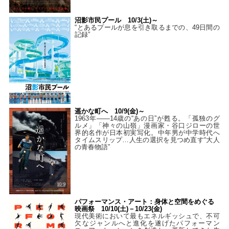
沼影市民プール 10/3(土)～
“とあるプールが息を引き取るまでの、49日間の
記録”
遥かな町へ 10/9(金)～
1963年――14歳の“あの日”が甦る。「孤独のグ
ルメ」「神々の山嶺」漫画家・谷口ジローの世
界的名作が日本初実写化。中年男が中学時代へ
タイムスリップ…人生の選択を見つめ直す“大人
の青春物語”
パフォーマンス・アート：身体と空間をめぐる
映画祭 10/10(土)－10/23(金)
現代美術において最もエネルギッシュで、不可
欠なジャンルへと進化を遂げたパフォーマン