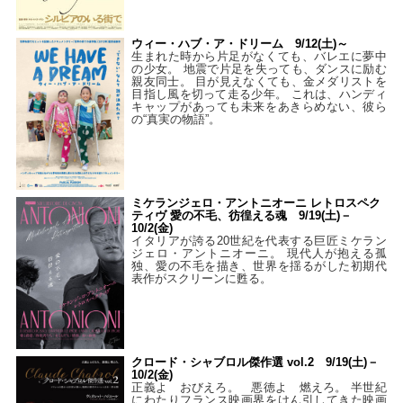
ウィー・ハブ・ア・ドリーム 9/12(土)～
生まれた時から片足がなくても、バレエに夢中
の少女。 地震で片足を失っても、ダンスに励む
親友同士。 目が見えなくても、金メダリストを
目指し風を切って走る少年。 これは、ハンディ
キャップがあっても未来をあきらめない、彼ら
の“真実の物語”。
ミケランジェロ・アントニオーニ レトロスペク
ティヴ 愛の不毛、彷徨える魂 9/19(土)－
10/2(金)
イタリアが誇る20世紀を代表する巨匠ミケラン
ジェロ・アントニオーニ。 現代人が抱える孤
独、愛の不毛を描き、世界を揺るがした初期代
表作がスクリーンに甦る。
クロード・シャブロル傑作選 vol.2 9/19(土)－
10/2(金)
正義よ おびえろ。 悪徳よ 燃えろ。 半世紀
にわたりフランス映画界をけん引してきた映画