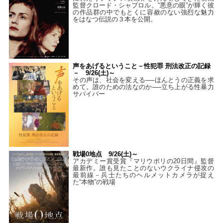
監督クロード・シャブロル。“悪意の眼”が輝く彼
の作品群の中でもとくに容赦のない強烈な魅力
をはなつ伝説の３本を公開。
声をあげるということ－性犯罪 刑法改正の記録
－ 9/26(土)～
その声は、社会を変える──ほんとうの正義を求
めて。誰のための法なのか──立ち上がる性暴力
サバイバー
戦場0地点 9/26(土)～
アカデミー賞受賞『マリウポリの20日間』監督
最新作。誰も見たことのないウクライナ侵攻の
最前線－兵士たちのヘルメットカメラが捉え
た“本物”の戦場