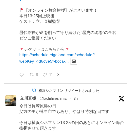
【オンライン舞台挨拶】がございます！
本日13:25回上映後
ゲスト：立川直樹監督
歴代館長が命を削って守り続けた”歴史の現場”の全容
ぜひご鑑賞ください
チケットはこちらから
https://schedule.eigaland.com/schedule?
webKey=4d6c9e5f-bcca-...
9
11
X
横浜シネマリン リツイートされました
立川直樹
@tachihiroshima
·
3h
今日は長崎原爆の日
父方の里が諫早市でもあり、やはり特別な日です
今日は横浜シネマリン13:25の回のあとにオンライン舞台
挨拶させて頂きます