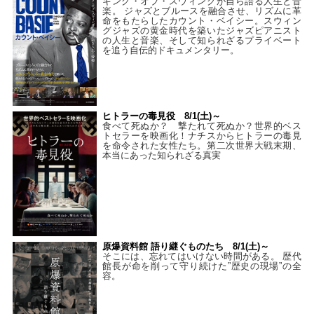
キング・オブ・スウィングが自ら語る人生と音
楽。 ジャズとブルースを融合させ、リズムに革
命をもたらしたカウント・ベイシー。スウィン
グジャズの黄金時代を築いたジャズピアニスト
の人生と音楽、そして知られざるプライベート
を追う自伝的ドキュメンタリー。
ヒトラーの毒見役 8/1(土)～
食べて死ぬか？ 撃たれて死ぬか？世界的ベス
トセラーを映画化！ナチスからヒトラーの毒見
を命令された女性たち。第二次世界大戦末期、
本当にあった知られざる真実
原爆資料館 語り継ぐものたち 8/1(土)～
そこには、忘れてはいけない時間がある。 歴代
館長が命を削って守り続けた”歴史の現場”の全
容。