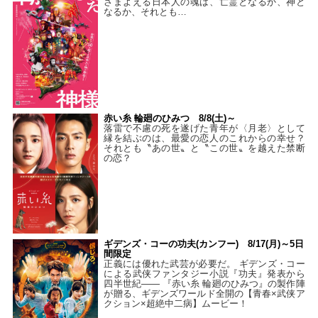
さまよえる日本人の魂は、亡霊となるか、神と
なるか、それとも…
赤い糸 輪廻のひみつ 8/8(土)～
落雷で不慮の死を遂げた青年が〈月老〉として
縁を結ぶのは、最愛の恋人のこれからの幸せ？
それとも〝あの世〟と〝この世〟を越えた禁断
の恋？
ギデンズ・コーの功夫(カンフー) 8/17(月)～5日
間限定
正義には優れた武芸が必要だ。 ギデンズ・コー
による武侠ファンタジー小説『功夫』発表から
四半世紀―― 『赤い糸 輪廻のひみつ』の製作陣
が贈る、ギデンズワールド全開の【青春×武侠ア
クション×超絶中二病】ムービー！