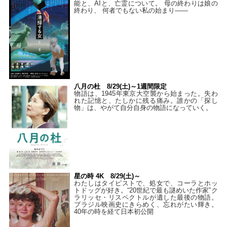
能と、AIと、亡霊について。 母の終わりは娘の
終わり、 何者でもない私の始まり――
八月の杜 8/29(土)～1週間限定
物語は、1945年東京大空襲から始まった。失わ
れた記憶と、たしかに残る痛み。誰かの「探し
物」は、やがて自分自身の物語になっていく。
星の時 4K 8/29(土)～
わたしはタイピストで、処⼥で、コーラとホッ
トドッグが好き。“20世紀で最も謎めいた作家”ク
ラリッセ・リスペクトルが遺した最後の物語。
ブラジル映画史にきらめく、忘れがたい輝き。
40年の時を経て⽇本初公開