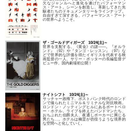
欠なジャンルへと進化を遂げたパフォーマン
ス・アート。シーンを創造し、革新してきた先
駆者たちのドキュメンタリーをラインナップ。
自由すぎて深すぎる、パフォーマンス・アート
の世界へようこそ。
ザ・ゴールドディガーズ 10/24(土)～
世界を支配する、《黄金》の謎――。『オルラ
ンド』（92）や『タンゴ・レッスン』（97）な
どで世界的な評価を得たイギリスを代表する映
画監督の一人、サリー・ポッターの長編監督デ
ビュー作、国内劇場初公開！
ナイトシフト 10/24(土)～
サッチャー政権下、ポストパンク時代のロンド
ンで撮られたミニマル＆リミナルな対抗映画。
ロンドン・ノッティングヒルにあるポートベロ
ー・ホテル。ライブを終えたバンドマンたち、
おちぶれた伯爵夫人、夜通しポーカーに興じる
男たち…。ホテルは幽霊が彷徨うような境界的
な空間へと化していく。