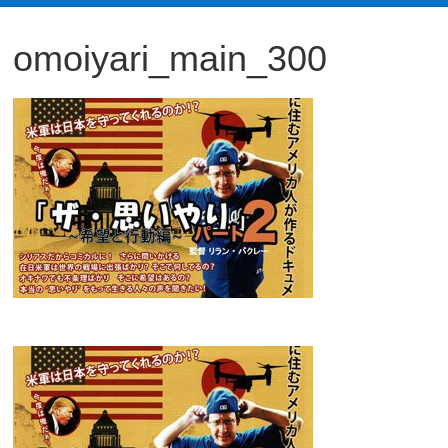
観
omoiyari_main_300
た
い
映
画
は
こ
の
街
で