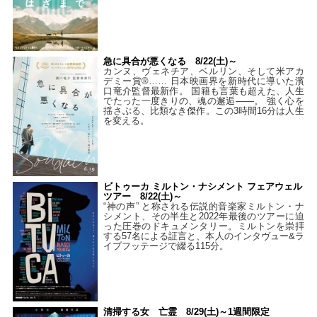
急に具合が悪くなる 8/22(土)～
カンヌ、ヴェネチア、ベルリン、そして米アカ
デミー賞®…… 日本映画界を新時代に導いた濱
口竜介監督最新作。 国籍も言葉も超えた、人生
でたった一度きりの、魂の邂逅――。 強く心を
揺さぶる、比類なき傑作。この3時間16分は人生
を変える。
ビトゥーカ ミルトン・ナシメント フェアウェル
ツアー 8/22(土)～
“神の声” と称される伝説的音楽家ミルトン・ナ
シメント、その半生と2022年最後のツアーに迫
った圧巻のドキュメンタリー。ミルトンを崇拝
する57名による証言と、本人のインタヴュー&ラ
イブフッテージで綴る115分。
清掃する女 亡霊 8/29(土)～1週間限定