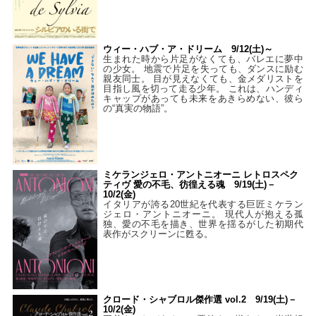
ウィー・ハブ・ア・ドリーム 9/12(土)～
生まれた時から片足がなくても、バレエに夢中
の少女。 地震で片足を失っても、ダンスに励む
親友同士。 目が見えなくても、金メダリストを
目指し風を切って走る少年。 これは、ハンディ
キャップがあっても未来をあきらめない、彼ら
の“真実の物語”。
ミケランジェロ・アントニオーニ レトロスペク
ティヴ 愛の不毛、彷徨える魂 9/19(土)－
10/2(金)
イタリアが誇る20世紀を代表する巨匠ミケラン
ジェロ・アントニオーニ。 現代人が抱える孤
独、愛の不毛を描き、世界を揺るがした初期代
表作がスクリーンに甦る。
クロード・シャブロル傑作選 vol.2 9/19(土)－
10/2(金)