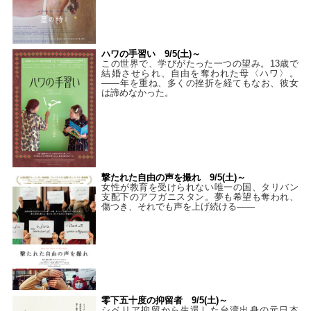
ハワの手習い 9/5(土)～
この世界で、学びがたった一つの望み。13歳で
結婚させられ、自由を奪われた母〈ハワ〉。
——年を重ね、多くの挫折を経てもなお、彼女
は諦めなかった。
撃たれた自由の声を撮れ 9/5(土)～
女性が教育を受けられない唯一の国、タリバン
支配下のアフガニスタン。夢も希望も奪われ、
傷つき、それでも声を上げ続ける——
零下五十度の抑留者 9/5(土)～
シベリア抑留から生還した台湾出身の元日本