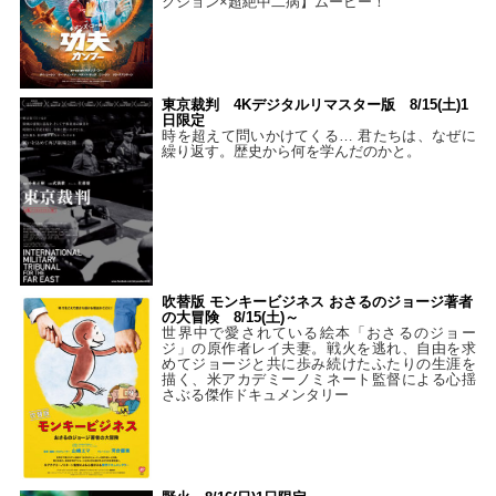
クション×超絶中二病】ムービー！
東京裁判 4Kデジタルリマスター版 8/15(土)1
日限定
時を超えて問いかけてくる… 君たちは、なぜに
繰り返す。歴史から何を学んだのかと。
吹替版 モンキービジネス おさるのジョージ著者
の大冒険 8/15(土)～
世界中で愛されている絵本「おさるのジョー
ジ」の原作者レイ夫妻。戦火を逃れ、自由を求
めてジョージと共に歩み続けたふたりの生涯を
描く、米アカデミーノミネート監督による心揺
さぶる傑作ドキュメンタリー