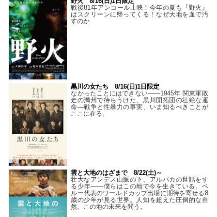
野火 8/16(日)1日限定
戦後81年アンコール上映！今年の夏も『野火』
はスクリーンに帰ってくる！なぜ大地を血で汚
すのか
黒川の女たち 8/16(日)1日限定
なかったことにはできない——1945年 関東軍敗
走の満州で待ちうけた、黒川開拓団の壮絶な運
命―戦争と性暴力の事実、いま知るべきことが
ここに在る。
雲と大地のはざまで 8/22(土)～
壮大なアンデス山脈の下、アルパカの世話をす
る少年――僕らはこの地で今を生きている。ペ
ルー代表のワールドカップ出場に期待を寄せる8
歳の少年が見る世界。人知を超えた圧倒的な自
然。この地の未来を問う。