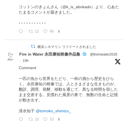
コットンのきょんさん（@k_is_abokado）より、心あた
たまるコメントが届きました。
◦ ◦ ◦ ◦ ◦ ◦ ◦ ◦ ◦ ◦ ◦
12
49
X
横浜シネマリン リツイートされました
Fire in Water 永田康祐映像作品集
@fireinwater2026
·
19h
Comment
一匹の魚から世界をたどり、一杯の酒から歴史をひら
く。永田康祐の映像では、人とさまざまな生きものが、
翻訳、調理、発酵、移動を通じて、異なる時間を宿した
まま交差する。見慣れた風景の奥で、無数の生命と記憶
が動き出す。
清水知子
@tomoko_shimizu_
10
10
X