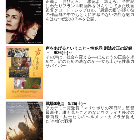
正義よ おびえろ。 悪徳よ 燃えろ。 半世紀
にわたりフランス映画界をけん引してきた映画
監督クロード・シャブロル。“悪意の眼”が輝く彼
の作品群の中でもとくに容赦のない強烈な魅力
をはなつ伝説の３本を公開。
声をあげるということ－性犯罪 刑法改正の記録
－ 9/26(土)～
その声は、社会を変える──ほんとうの正義を求
めて。誰のための法なのか──立ち上がる性暴力
サバイバー
戦場0地点 9/26(土)～
アカデミー賞受賞『マリウポリの20日間』監督
最新作。誰も見たことのないウクライナ侵攻の
最前線－兵士たちのヘルメットカメラが捉え
た“本物”の戦場