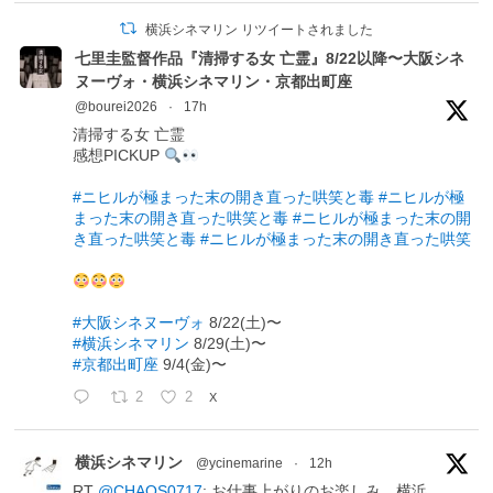
横浜シネマリン リツイートされました
七里圭監督作品『清掃する女 亡霊』8/22以降〜大阪シネ
ヌーヴォ・横浜シネマリン・京都出町座
@bourei2026
·
17h
清掃する女 亡霊
感想PICKUP
#ニヒルが極まった末の開き直った哄笑と毒
#ニヒルが極
まった末の開き直った哄笑と毒
#ニヒルが極まった末の開
き直った哄笑と毒
#ニヒルが極まった末の開き直った哄笑
#大阪シネヌーヴォ
8/22(土)〜
#横浜シネマリン
8/29(土)〜
#京都出町座
9/4(金)〜
2
2
X
横浜シネマリン
@ycinemarine
·
12h
RT
@CHAOS0717
: お仕事上がりのお楽しみ。横浜