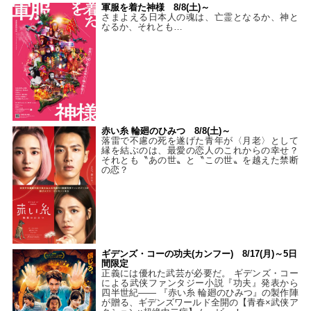
軍服を着た神様 8/8(土)～
さまよえる日本人の魂は、亡霊となるか、神と
なるか、それとも…
赤い糸 輪廻のひみつ 8/8(土)～
落雷で不慮の死を遂げた青年が〈月老〉として
縁を結ぶのは、最愛の恋人のこれからの幸せ？
それとも〝あの世〟と〝この世〟を越えた禁断
の恋？
ギデンズ・コーの功夫(カンフー) 8/17(月)～5日
間限定
正義には優れた武芸が必要だ。 ギデンズ・コー
による武侠ファンタジー小説『功夫』発表から
四半世紀―― 『赤い糸 輪廻のひみつ』の製作陣
が贈る、ギデンズワールド全開の【青春×武侠ア