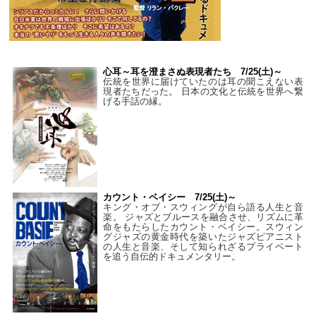
心耳～耳を澄まさぬ表現者たち 7/25(土)～
伝統を世界に届けていたのは耳の聞こえない表
現者たちだった。 日本の文化と伝統を世界へ繋
げる手話の縁。
カウント・ベイシー 7/25(土)～
キング・オブ・スウィングが自ら語る人生と音
楽。 ジャズとブルースを融合させ、リズムに革
命をもたらしたカウント・ベイシー。スウィン
グジャズの黄金時代を築いたジャズピアニスト
の人生と音楽、そして知られざるプライベート
を追う自伝的ドキュメンタリー。