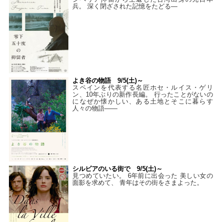
兵。 深く閉ざされた記憶をたどる—
よき谷の物語 9/5(土)～
スペインを代表する名匠ホセ・ルイス・ゲリ
ン、10年ぶりの新作長編。 行ったことがないの
になぜか懐かしい、ある土地とそこに暮らす
人々の物語――
シルビアのいる街で 9/5(土)～
見つめていたい。 6年前に出会った 美しい女の
面影を求めて、 青年はその街をさまよった。