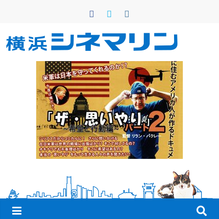
コ
ン
テ
ン
横
ツ
へ
浜
ス
キ
シ
ッ
プ
ネ
マ
リ
ン