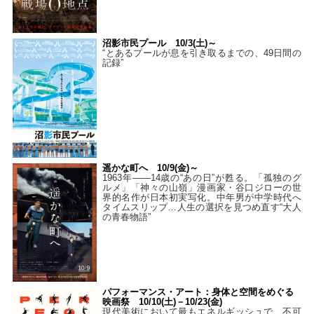
沼影市民プール 10/3(土)～
“とあるプールが息を引き取るまでの、49日間の
記録”
遥かな町へ 10/9(金)～
1963年――14歳の“あの日”が甦る。「孤独のグ
ルメ」「神々の山嶺」漫画家・谷口ジローの世
界的名作が日本初実写化。中年男が中学時代へ
タイムスリップ…人生の選択を見つめ直す“大人
の青春物語”
パフォーマンス・アート：身体と空間をめぐる
映画祭 10/10(土)－10/23(金)
現代美術において最もエネルギッシュで、不可