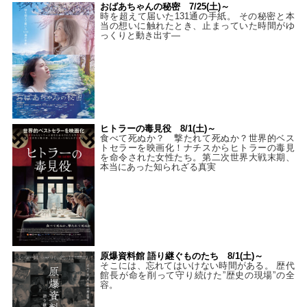
おばあちゃんの秘密 7/25(土)～
時を超えて届いた131通の手紙。 その秘密と本
当の想いに触れたとき、止まっていた時間がゆ
っくりと動き出す―
ヒトラーの毒見役 8/1(土)～
食べて死ぬか？ 撃たれて死ぬか？世界的ベス
トセラーを映画化！ナチスからヒトラーの毒見
を命令された女性たち。第二次世界大戦末期、
本当にあった知られざる真実
原爆資料館 語り継ぐものたち 8/1(土)～
そこには、忘れてはいけない時間がある。 歴代
館長が命を削って守り続けた”歴史の現場”の全
容。