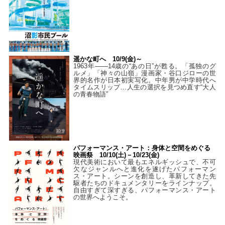
遥かな町へ 10/9(金)～
1963年――14歳の“あの日”が甦る。「孤独のグ
ルメ」「神々の山嶺」漫画家・谷口ジローの世
界的名作が日本初実写化。中年男が中学時代へ
タイムスリップ…人生の選択を見つめ直す“大人
の青春物語”
パフォーマンス・アート：身体と空間をめぐる
映画祭 10/10(土)－10/23(金)
現代美術において最もエネルギッシュで、不可
欠なジャンルへと進化を遂げたパフォーマン
ス・アート。シーンを創造し、革新してきた先
駆者たちのドキュメンタリーをラインナップ。
自由すぎて深すぎる、パフォーマンス・アート
の世界へようこそ。