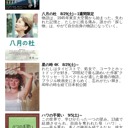
八月の杜 8/29(土)～1週間限定
物語は、1945年東京大空襲から始まった。失わ
れた記憶と、たしかに残る痛み。誰かの「探し
物」は、やがて自分自身の物語になっていく。
星の時 4K 8/29(土)～
わたしはタイピストで、処⼥で、コーラとホッ
トドッグが好き。“20世紀で最も謎めいた作家”ク
ラリッセ・リスペクトルが遺した最後の物語。
ブラジル映画史にきらめく、忘れがたい輝き。
40年の時を経て⽇本初公開
ハワの手習い 9/5(土)～
この世界で、学びがたった一つの望み。13歳で
結婚させられ、自由を奪われた母〈ハワ〉。
——年を重ね、多くの挫折を経てもなお、彼女