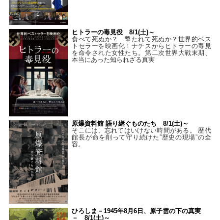
ヒトラーの毒見役 8/1(土)～
食べて死ぬか？ 撃たれて死ぬか？世界的ベス
トセラーを映画化！ナチスからヒトラーの毒見
を命令された女性たち。第二次世界大戦末期、
本当にあった知られざる真実
原爆資料館 語り継ぐものたち 8/1(土)～
そこには、忘れてはいけない時間がある。 歴代
館長が命を削って守り続けた”歴史の現場”の全
容。
ひろしま－1945年8月6日、原子雲の下の真実
－ 8/1(土)～