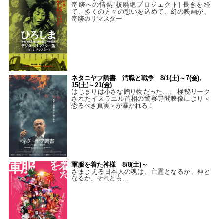
奇跡への情熱[核廃絶プロジェクト] 長きを経
て、多くの方々の想いを込めて、幻の映画が、
奇跡のリマスター
ネタニヤフ調書 汚職と戦争 8/1(土)～7(金),
15(土)～21(金)
はじまりは小さな贈り物だった…。 極秘リーク
されたイスラエル首相の警察尋問映像により＜
恐るべき真実＞が暴かれる！
軍服を着た神様 8/8(土)～
さまよえる日本人の魂は、亡霊となるか、神と
なるか、それとも…