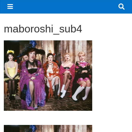
観
た
い
maboroshi_sub4
映
画
は
こ
の
街
で