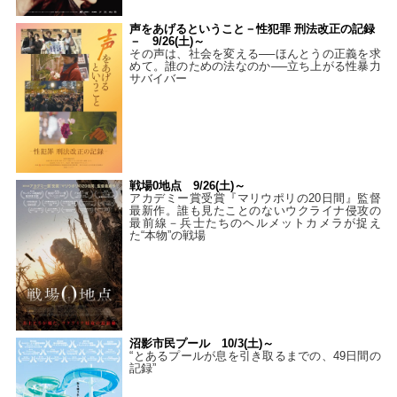
声をあげるということ－性犯罪 刑法改正の記録
－ 9/26(土)～
その声は、社会を変える──ほんとうの正義を求
めて。誰のための法なのか──立ち上がる性暴力
サバイバー
戦場0地点 9/26(土)～
アカデミー賞受賞『マリウポリの20日間』監督
最新作。誰も見たことのないウクライナ侵攻の
最前線－兵士たちのヘルメットカメラが捉え
た“本物”の戦場
沼影市民プール 10/3(土)～
“とあるプールが息を引き取るまでの、49日間の
記録”