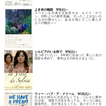
よき谷の物語 9/5(土)～
スペインを代表する名匠ホセ・ルイス・ゲリ
ン、10年ぶりの新作長編。 行ったことがないの
になぜか懐かしい、ある土地とそこに暮らす
人々の物語――
シルビアのいる街で 9/5(土)～
見つめていたい。 6年前に出会った 美しい女の
面影を求めて、 青年はその街をさまよった。
ウィー・ハブ・ア・ドリーム 9/12(土)～
生まれた時から片足がなくても、バレエに夢中
の少女。 地震で片足を失っても、ダンスに励む
親友同士。 目が見えなくても、金メダリストを