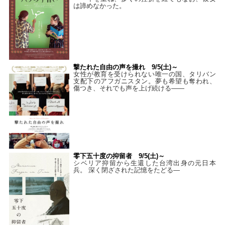
は諦めなかった。
撃たれた自由の声を撮れ 9/5(土)～
女性が教育を受けられない唯一の国、タリバン
支配下のアフガニスタン。夢も希望も奪われ、
傷つき、それでも声を上げ続ける——
零下五十度の抑留者 9/5(土)～
シベリア抑留から生還した台湾出身の元日本
兵。 深く閉ざされた記憶をたどる—