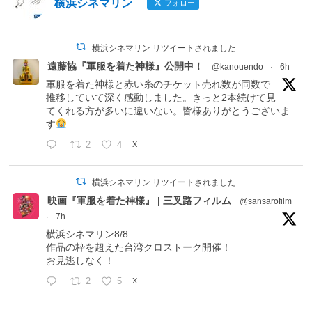
横浜シネマリン
フォロー
横浜シネマリン リツイートされました
遠藤協『軍服を着た神様』公開中！
@kanouendo
·
6h
軍服を着た神様と赤い糸のチケット売れ数が同数で
推移していて深く感動しました。きっと2本続けて見
てくれる方が多いに違いない。皆様ありがとうございま
す
2
4
X
横浜シネマリン リツイートされました
映画『軍服を着た神様』 | 三叉路フィルム
@sansarofilm
·
7h
横浜シネマリン8/8
作品の枠を超えた台湾クロストーク開催！
お見逃しなく！
2
5
X