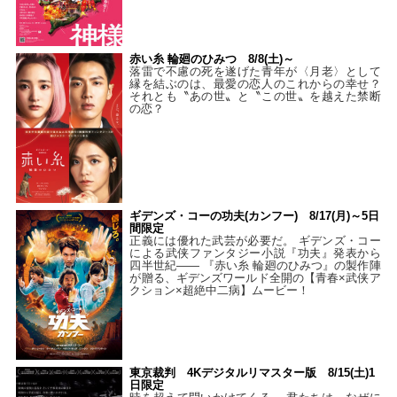
赤い糸 輪廻のひみつ 8/8(土)～
落雷で不慮の死を遂げた青年が〈月老〉として
縁を結ぶのは、最愛の恋人のこれからの幸せ？
それとも〝あの世〟と〝この世〟を越えた禁断
の恋？
ギデンズ・コーの功夫(カンフー) 8/17(月)～5日
間限定
正義には優れた武芸が必要だ。 ギデンズ・コー
による武侠ファンタジー小説『功夫』発表から
四半世紀―― 『赤い糸 輪廻のひみつ』の製作陣
が贈る、ギデンズワールド全開の【青春×武侠ア
クション×超絶中二病】ムービー！
東京裁判 4Kデジタルリマスター版 8/15(土)1
日限定