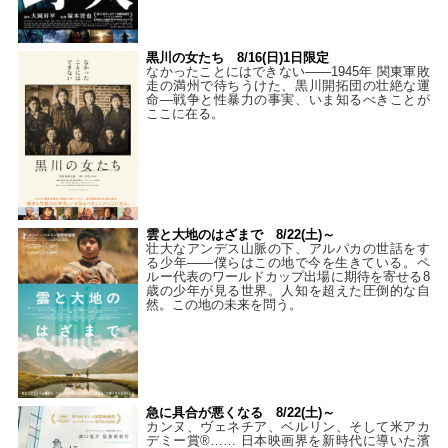
黒川の女たち 8/16(日)1日限定
なかったことにはできない——1945年 関東軍敗
走の満州で待ちうけた、黒川開拓団の壮絶な運
命―戦争と性暴力の事実、いま知るべきことが
ここに在る。
雲と大地のはざまで 8/22(土)～
壮大なアンデス山脈の下、アルパカの世話をす
る少年――僕らはこの地で今を生きている。ペ
ルー代表のワールドカップ出場に期待を寄せる8
歳の少年が見る世界。人知を超えた圧倒的な自
然。この地の未来を問う。
急に具合が悪くなる 8/22(土)～
カンヌ、ヴェネチア、ベルリン、そして米アカ
デミー賞®…… 日本映画界を新時代に導いた濱