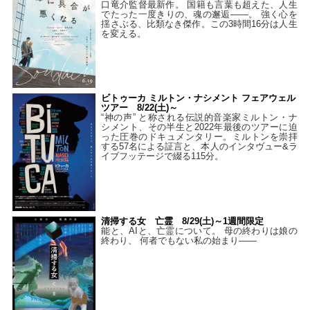
口竜介監督最新作。 国籍も言葉も超えた、人生
でたった一度きりの、魂の邂逅――。 強く心を
揺さぶる、比類なき傑作。この3時間16分は人生
を変える。
ビトゥーカ ミルトン・ナシメント フェアウェル
ツアー 8/22(土)～
“神の声” と称される伝説的音楽家ミルトン・ナ
シメント、その半生と2022年最後のツアーに迫
った圧巻のドキュメンタリー。ミルトンを崇拝
する57名による証言と、本人のインタヴュー&ラ
イブフッテージで綴る115分。
清掃する女 亡霊 8/29(土)～1週間限定
能と、AIと、亡霊について。 母の終わりは娘の
終わり、 何者でもない私の始まり――