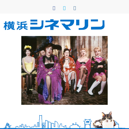
コ
ン
テ
ン
横
ツ
へ
浜
ス
キ
シ
ッ
プ
ネ
マ
リ
ン