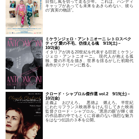
目指し風を切って走る少年。 これは、ハンディ
キャップがあっても未来をあきらめない、彼ら
の“真実の物語”。
ミケランジェロ・アントニオーニ レトロスペク
ティヴ 愛の不毛、彷徨える魂 9/19(土)－
10/2(金)
イタリアが誇る20世紀を代表する巨匠ミケラン
ジェロ・アントニオーニ。 現代人が抱える孤
独、愛の不毛を描き、世界を揺るがした初期代
表作がスクリーンに甦る。
クロード・シャブロル傑作選 vol.2 9/19(土)－
10/2(金)
正義よ おびえろ。 悪徳よ 燃えろ。 半世紀
にわたりフランス映画界をけん引してきた映画
監督クロード・シャブロル。“悪意の眼”が輝く彼
の作品群の中でもとくに容赦のない強烈な魅力
をはなつ伝説の３本を公開。