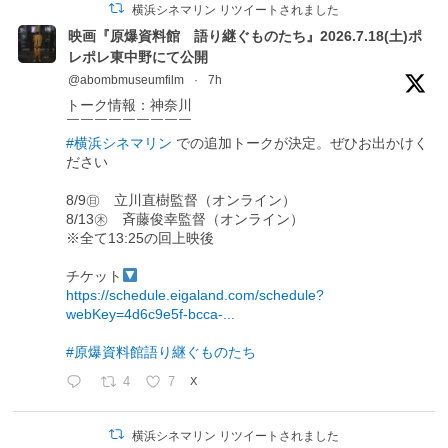
横浜シネマリン リツイートされました
映画『原爆資料館 語り継ぐものたち』2026.7.18(土)ポ
レポレ東中野にて公開
@abombmuseumfilm
·
7h
トーク情報：神奈川
￣￣￣￣￣￣￣￣￣
#横浜シネマリン
での追加トークが決定。ぜひお出かけく
ださい
8/9㊐ 立川直樹監督（オンライン）
8/13㊍ 斉藤俊幸監督（オンライン）
※全て13:25の回上映後
チケット
https://schedule.eigaland.com/schedule?
webKey=4d6c9e5f-bcca-...
#原爆資料館語り継ぐものたち
4
7
X
横浜シネマリン リツイートされました