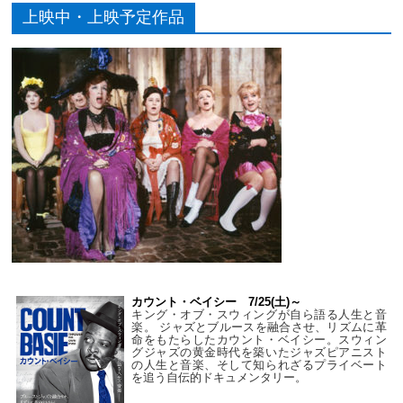
上映中・上映予定作品
カウント・ベイシー 7/25(土)～
キング・オブ・スウィングが自ら語る人生と音
楽。 ジャズとブルースを融合させ、リズムに革
命をもたらしたカウント・ベイシー。スウィン
グジャズの黄金時代を築いたジャズピアニスト
の人生と音楽、そして知られざるプライベート
を追う自伝的ドキュメンタリー。