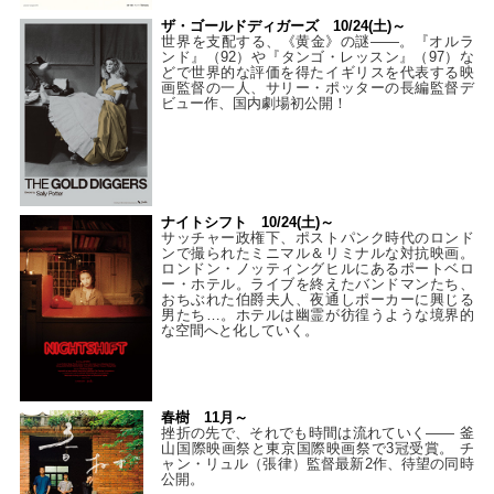
ザ・ゴールドディガーズ 10/24(土)～
世界を支配する、《黄金》の謎――。『オルラ
ンド』（92）や『タンゴ・レッスン』（97）な
どで世界的な評価を得たイギリスを代表する映
画監督の一人、サリー・ポッターの長編監督デ
ビュー作、国内劇場初公開！
ナイトシフト 10/24(土)～
サッチャー政権下、ポストパンク時代のロンド
ンで撮られたミニマル＆リミナルな対抗映画。
ロンドン・ノッティングヒルにあるポートベロ
ー・ホテル。ライブを終えたバンドマンたち、
おちぶれた伯爵夫人、夜通しポーカーに興じる
男たち…。ホテルは幽霊が彷徨うような境界的
な空間へと化していく。
春樹 11月～
挫折の先で、それでも時間は流れていく—— 釜
山国際映画祭と東京国際映画祭で3冠受賞。 チ
ャン・リュル（張律）監督最新2作、待望の同時
公開。