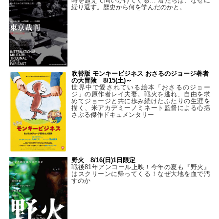
時を超えて問いかけてくる… 君たちは、なぜに
繰り返す。歴史から何を学んだのかと。
吹替版 モンキービジネス おさるのジョージ著者
の大冒険 8/15(土)～
世界中で愛されている絵本「おさるのジョー
ジ」の原作者レイ夫妻。戦火を逃れ、自由を求
めてジョージと共に歩み続けたふたりの生涯を
描く、米アカデミーノミネート監督による心揺
さぶる傑作ドキュメンタリー
野火 8/16(日)1日限定
戦後81年アンコール上映！今年の夏も『野火』
はスクリーンに帰ってくる！なぜ大地を血で汚
すのか