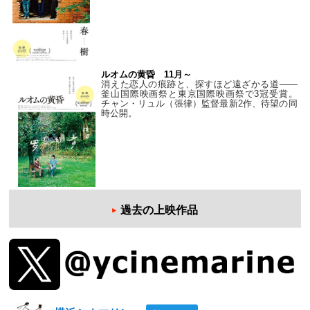
ルオムの黄昏 11月～
消えた恋人の痕跡と、探すほど遠ざかる道——
釜山国際映画祭と東京国際映画祭で3冠受賞。
チャン・リュル（張律）監督最新2作、待望の同
時公開。
過去の上映作品