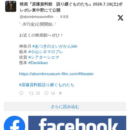
映画『原爆資料館 語り継ぐものたち』2026.7.18(土)ポ
レポレ東中野にて公開
@abombmuseumfilm
·
6 8月
⋱8/7(金)公開開始⋰
お近くの映画館へぜひ！
神奈川
#あつぎのえいがかんkiki
栃木
#小山シネマロブレ
佐賀
#シアターシエマ
熊本
#Denkikan
https://abombmuseum-film.com/#theater
#原爆資料館語り継ぐものたち
13
14
X
さらに読み込む