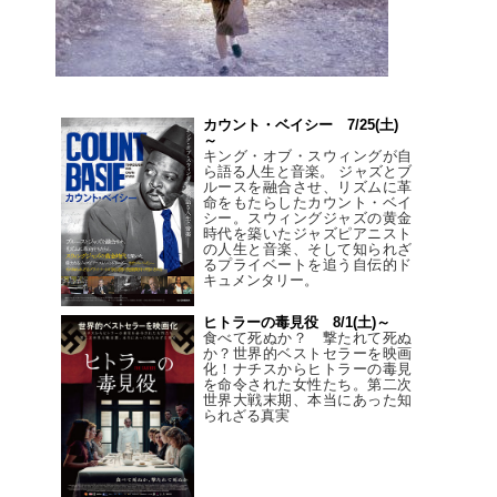
カウント・ベイシー 7/25(土)
～
キング・オブ・スウィングが自
ら語る人生と音楽。 ジャズとブ
ルースを融合させ、リズムに革
命をもたらしたカウント・ベイ
シー。スウィングジャズの黄金
時代を築いたジャズピアニスト
の人生と音楽、そして知られざ
るプライベートを追う自伝的ド
キュメンタリー。
ヒトラーの毒見役 8/1(土)～
食べて死ぬか？ 撃たれて死ぬ
か？世界的ベストセラーを映画
化！ナチスからヒトラーの毒見
を命令された女性たち。第二次
世界大戦末期、本当にあった知
られざる真実