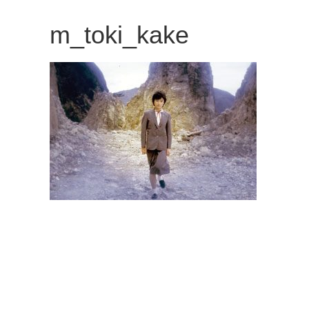
観
m_toki_kake
た
い
映
画
は
こ
の
街
で