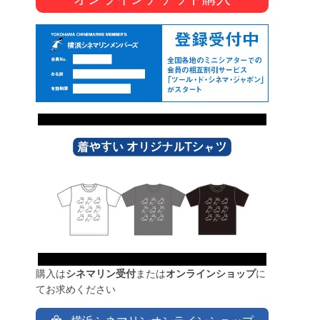
購入は
シネマリン受付
または
オンラインショップ
に
てお求めください