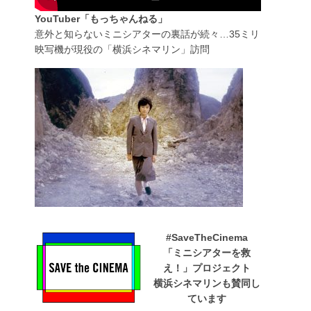
YouTuber「もっちゃんねる」
意外と知らないミニシアターの裏話が続々…35ミリ
映写機が現役の「横浜シネマリン」訪問
#SaveTheCinema
「ミニシアターを救
え！」プロジェクト
横浜シネマリンも賛同し
ています