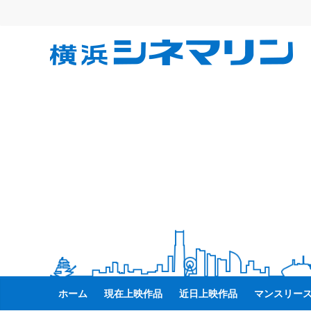
コ
ン
テ
横
ン
ツ
へ
浜
ス
キ
シ
ッ
プ
ネ
マ
リ
ン
ホーム
現在上映作品
近日上映作品
マンスリー