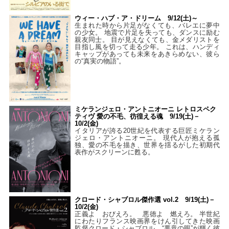
ウィー・ハブ・ア・ドリーム 9/12(土)～
生まれた時から片足がなくても、バレエに夢中
の少女。 地震で片足を失っても、ダンスに励む
親友同士。 目が見えなくても、金メダリストを
目指し風を切って走る少年。 これは、ハンディ
キャップがあっても未来をあきらめない、彼ら
の“真実の物語”。
ミケランジェロ・アントニオーニ レトロスペク
ティヴ 愛の不毛、彷徨える魂 9/19(土)－
10/2(金)
イタリアが誇る20世紀を代表する巨匠ミケラン
ジェロ・アントニオーニ。 現代人が抱える孤
独、愛の不毛を描き、世界を揺るがした初期代
表作がスクリーンに甦る。
クロード・シャブロル傑作選 vol.2 9/19(土)－
10/2(金)
正義よ おびえろ。 悪徳よ 燃えろ。 半世紀
にわたりフランス映画界をけん引してきた映画
監督クロード・シャブロル。“悪意の眼”が輝く彼