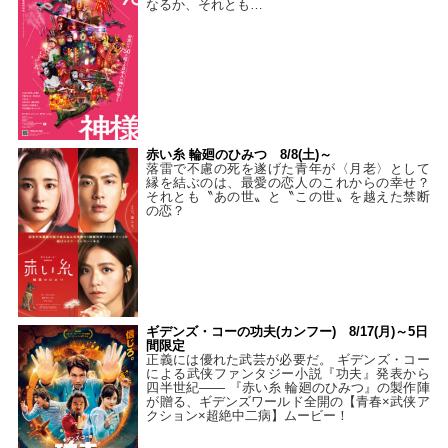
なるか、それとも…
赤い糸 輪廻のひみつ 8/8(土)～
落雷で不慮の死を遂げた青年が〈月老〉として
縁を結ぶのは、最愛の恋人のこれからの幸せ？
それとも〝あの世〟と〝この世〟を越えた禁断
の恋？
ギデンズ・コーの功夫(カンフー) 8/17(月)～5日
間限定
正義には優れた武芸が必要だ。 ギデンズ・コー
による武侠ファンタジー小説『功夫』発表から
四半世紀―― 『赤い糸 輪廻のひみつ』の製作陣
が贈る、ギデンズワールド全開の【青春×武侠ア
クション×超絶中二病】ムービー！