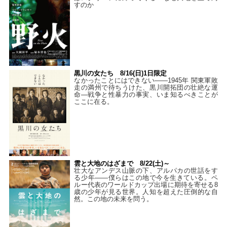
すのか
黒川の女たち 8/16(日)1日限定
なかったことにはできない——1945年 関東軍敗
走の満州で待ちうけた、黒川開拓団の壮絶な運
命―戦争と性暴力の事実、いま知るべきことが
ここに在る。
雲と大地のはざまで 8/22(土)～
壮大なアンデス山脈の下、アルパカの世話をす
る少年――僕らはこの地で今を生きている。ペ
ルー代表のワールドカップ出場に期待を寄せる8
歳の少年が見る世界。人知を超えた圧倒的な自
然。この地の未来を問う。