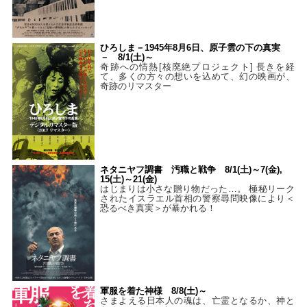
ひろしま－1945年8月6日、原子雲の下の真実
－ 8/1(土)～
奇跡への情熱[核廃絶プロジェクト] 長きを経
て、多くの方々の想いを込めて、幻の映画が、
奇跡のリマスター
ネタニヤフ調書 汚職と戦争 8/1(土)～7(金),
15(土)～21(金)
はじまりは小さな贈り物だった…。 極秘リーク
されたイスラエル首相の警察尋問映像により＜
恐るべき真実＞が暴かれる！
軍服を着た神様 8/8(土)～
さまよえる日本人の魂は、亡霊となるか、神と