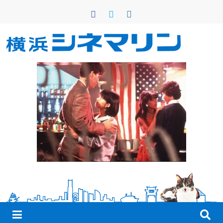
コ
ン
テ
ン
横
ツ
へ
浜
ス
キ
シ
ッ
プ
ネ
マ
リ
ン