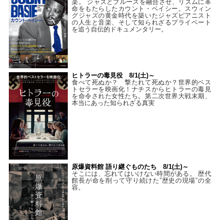
楽。 ジャズとブルースを融合させ、リズムに革
命をもたらしたカウント・ベイシー。スウィン
グジャズの黄金時代を築いたジャズピアニスト
の人生と音楽、そして知られざるプライベート
を追う自伝的ドキュメンタリー。
ヒトラーの毒見役 8/1(土)～
食べて死ぬか？ 撃たれて死ぬか？世界的ベス
トセラーを映画化！ナチスからヒトラーの毒見
を命令された女性たち。第二次世界大戦末期、
本当にあった知られざる真実
原爆資料館 語り継ぐものたち 8/1(土)～
そこには、忘れてはいけない時間がある。 歴代
館長が命を削って守り続けた”歴史の現場”の全
容。