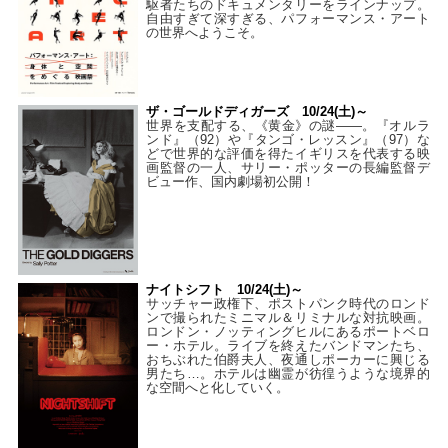
駆者たちのドキュメンタリーをラインナップ。
自由すぎて深すぎる、パフォーマンス・アート
の世界へようこそ。
ザ・ゴールドディガーズ 10/24(土)～
世界を支配する、《黄金》の謎――。『オルラ
ンド』（92）や『タンゴ・レッスン』（97）な
どで世界的な評価を得たイギリスを代表する映
画監督の一人、サリー・ポッターの長編監督デ
ビュー作、国内劇場初公開！
ナイトシフト 10/24(土)～
サッチャー政権下、ポストパンク時代のロンド
ンで撮られたミニマル＆リミナルな対抗映画。
ロンドン・ノッティングヒルにあるポートベロ
ー・ホテル。ライブを終えたバンドマンたち、
おちぶれた伯爵夫人、夜通しポーカーに興じる
男たち…。ホテルは幽霊が彷徨うような境界的
な空間へと化していく。