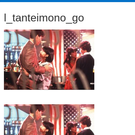
観
l_tanteimono_go
た
い
映
画
は
こ
の
街
で