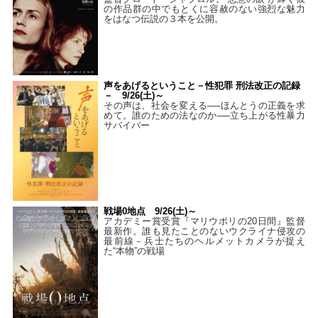
の作品群の中でもとくに容赦のない強烈な魅力
をはなつ伝説の３本を公開。
声をあげるということ－性犯罪 刑法改正の記録
－ 9/26(土)～
その声は、社会を変える──ほんとうの正義を求
めて。誰のための法なのか──立ち上がる性暴力
サバイバー
戦場0地点 9/26(土)～
アカデミー賞受賞『マリウポリの20日間』監督
最新作。誰も見たことのないウクライナ侵攻の
最前線－兵士たちのヘルメットカメラが捉え
た“本物”の戦場