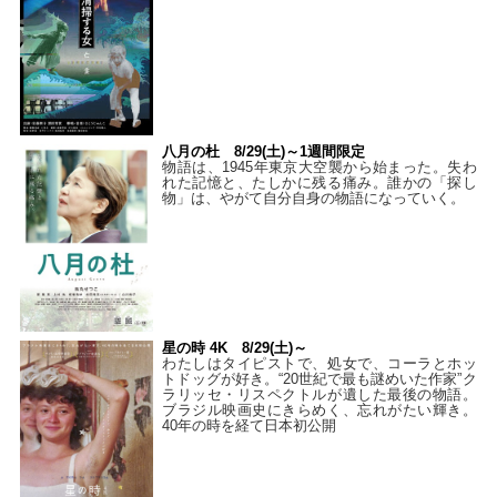
八月の杜 8/29(土)～1週間限定
物語は、1945年東京大空襲から始まった。失わ
れた記憶と、たしかに残る痛み。誰かの「探し
物」は、やがて自分自身の物語になっていく。
星の時 4K 8/29(土)～
わたしはタイピストで、処⼥で、コーラとホッ
トドッグが好き。“20世紀で最も謎めいた作家”ク
ラリッセ・リスペクトルが遺した最後の物語。
ブラジル映画史にきらめく、忘れがたい輝き。
40年の時を経て⽇本初公開