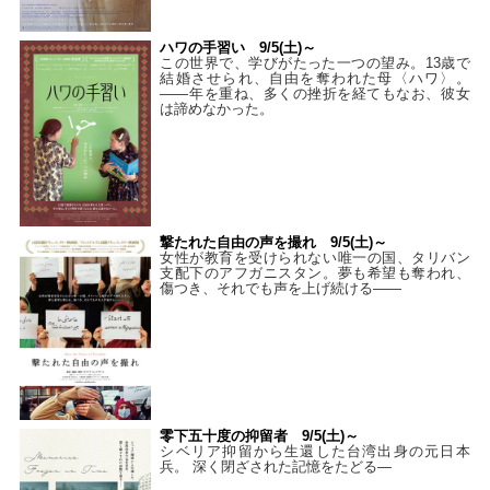
ハワの手習い 9/5(土)～
この世界で、学びがたった一つの望み。13歳で
結婚させられ、自由を奪われた母〈ハワ〉。
——年を重ね、多くの挫折を経てもなお、彼女
は諦めなかった。
撃たれた自由の声を撮れ 9/5(土)～
女性が教育を受けられない唯一の国、タリバン
支配下のアフガニスタン。夢も希望も奪われ、
傷つき、それでも声を上げ続ける——
零下五十度の抑留者 9/5(土)～
シベリア抑留から生還した台湾出身の元日本
兵。 深く閉ざされた記憶をたどる—