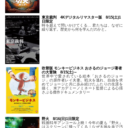
東京裁判 4Kデジタルリマスター版 8/15(土)1
日限定
時を超えて問いかけてくる… 君たちは、なぜに
繰り返す。歴史から何を学んだのかと。
吹替版 モンキービジネス おさるのジョージ著者
の大冒険 8/15(土)～
世界中で愛されている絵本「おさるのジョー
ジ」の原作者レイ夫妻。戦火を逃れ、自由を求
めてジョージと共に歩み続けたふたりの生涯を
描く、米アカデミーノミネート監督による心揺
さぶる傑作ドキュメンタリー
野火 8/16(日)1日限定
戦後81年アンコール上映！今年の夏も『野火』
はスクリーンに帰ってくる！なぜ大地を血で汚