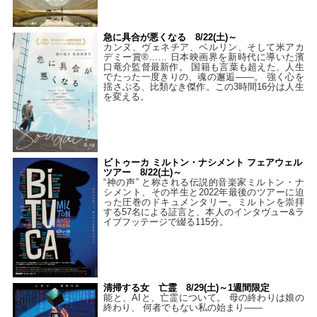
急に具合が悪くなる 8/22(土)～
カンヌ、ヴェネチア、ベルリン、そして米アカ
デミー賞®…… 日本映画界を新時代に導いた濱
口竜介監督最新作。 国籍も言葉も超えた、人生
でたった一度きりの、魂の邂逅――。 強く心を
揺さぶる、比類なき傑作。この3時間16分は人生
を変える。
ビトゥーカ ミルトン・ナシメント フェアウェル
ツアー 8/22(土)～
“神の声” と称される伝説的音楽家ミルトン・ナ
シメント、その半生と2022年最後のツアーに迫
った圧巻のドキュメンタリー。ミルトンを崇拝
する57名による証言と、本人のインタヴュー&ラ
イブフッテージで綴る115分。
清掃する女 亡霊 8/29(土)～1週間限定
能と、AIと、亡霊について。 母の終わりは娘の
終わり、 何者でもない私の始まり――