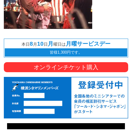
8
10
月
月曜サービスデー
本日
月
日
曜日は
皆様1,300円です。
オンラインチケット購入