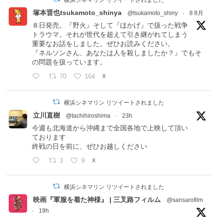
塚本晋也tsukamoto_shinya
@tsukamoto_shiny
·
8 8月
８日発売。『野火』そして『ほかげ』で扱った戦争
トラウマ。それが世代を超えて引き継がれてしまう
重要なお話をしました。ぜひお読みください。
『ネルソンさん、あなたは人を殺しましたか？』でもそ
の問題を扱っています。
70
164
X
横浜シネマリン リツイートされました
立川直樹
@tachihiroshima
·
23h
今週も北海道から沖縄まで全国各地で上映して頂い
ております
終戦の日を前に、ぜひお越しください
3
9
X
横浜シネマリン リツイートされました
映画『軍服を着た神様』 | 三叉路フィルム
@sansarofilm
·
19h