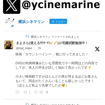
横浜シネマリン
フォロー
横浜シネマリン リツイートされました
まよさら(迷えるｻﾗﾘｰﾏﾝ
)@宅建試験勉強中！
@mat_mako
·
7h
映画「カウントベイシー 」観に行ってきました！
DVDの特典映像みたいな雰囲気で小一時間ほどの内容で
してが、本人の半生が詳しく知れて良かったです
小さい映画館ですがほとんどの席が埋まるほどお客さん
もいて、同志がたくさんいることも嬉しかったです！
（ほとんど私より先輩でしたが
）
1
15
X
横浜シネマリン リツイートされました