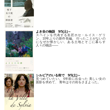
よき谷の物語 9/5(土)～
スペインを代表する名匠ホセ・ルイス・ゲリ
ン、10年ぶりの新作長編。 行ったことがないの
になぜか懐かしい、ある土地とそこに暮らす
人々の物語――
シルビアのいる街で 9/5(土)～
見つめていたい。 6年前に出会った 美しい女の
面影を求めて、 青年はその街をさまよった。