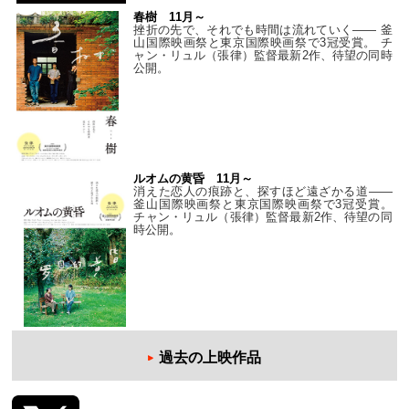
春樹 11月～
挫折の先で、それでも時間は流れていく—— 釜
山国際映画祭と東京国際映画祭で3冠受賞。 チ
ャン・リュル（張律）監督最新2作、待望の同時
公開。
ルオムの黄昏 11月～
消えた恋人の痕跡と、探すほど遠ざかる道——
釜山国際映画祭と東京国際映画祭で3冠受賞。
チャン・リュル（張律）監督最新2作、待望の同
時公開。
過去の上映作品