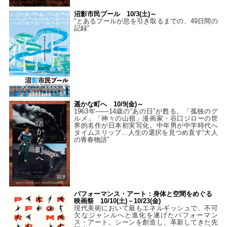
沼影市民プール 10/3(土)～
“とあるプールが息を引き取るまでの、49日間の
記録”
遥かな町へ 10/9(金)～
1963年――14歳の“あの日”が甦る。「孤独のグ
ルメ」「神々の山嶺」漫画家・谷口ジローの世
界的名作が日本初実写化。中年男が中学時代へ
タイムスリップ…人生の選択を見つめ直す“大人
の青春物語”
パフォーマンス・アート：身体と空間をめぐる
映画祭 10/10(土)－10/23(金)
現代美術において最もエネルギッシュで、不可
欠なジャンルへと進化を遂げたパフォーマン
ス・アート。シーンを創造し、革新してきた先