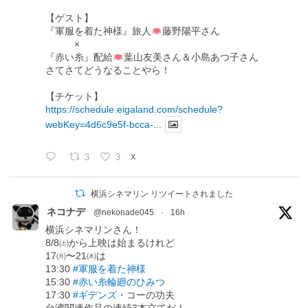
【ゲスト】
『軍服を着た神様』旅人
藤野陽平さん
×
『赤い糸』配給
葉山友美さん＆小島あつ子さん
さてさてどうなることやら！
【チケット】
https://schedule.eigaland.com/schedule?
webKey=4d6c9e5f-bcca-...
3
3
X
横浜シネマリン リツイートされました
ネコナデ
@nekonade045
·
16h
横浜シネマリンさん！
8/8㈯から上映は始まるけれど
17㈪〜21㈭は
13:30
#軍服を着た神様
15:30
#赤い糸輪廻のひみつ
17:30
#ギデンズ
・コーの功夫