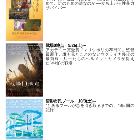
めて。誰のための法なのか──立ち上がる性暴力
サバイバー
戦場0地点 9/26(土)～
アカデミー賞受賞『マリウポリの20日間』監督
最新作。誰も見たことのないウクライナ侵攻の
最前線－兵士たちのヘルメットカメラが捉え
た“本物”の戦場
沼影市民プール 10/3(土)～
“とあるプールが息を引き取るまでの、49日間の
記録”