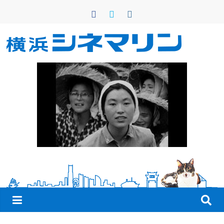
コ
ン
テ
ン
横
ツ
へ
浜
ス
キ
シ
ッ
プ
ネ
マ
リ
ン