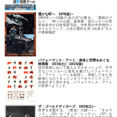
遥かな町へ 10/9(金)～
1963年――14歳の“あの日”が甦る。「孤独のグ
ルメ」「神々の山嶺」漫画家・谷口ジローの世
界的名作が日本初実写化。中年男が中学時代へ
タイムスリップ…人生の選択を見つめ直す“大人
の青春物語”
パフォーマンス・アート：身体と空間をめぐる
映画祭 10/10(土)－10/23(金)
現代美術において最もエネルギッシュで、不可
欠なジャンルへと進化を遂げたパフォーマン
ス・アート。シーンを創造し、革新してきた先
駆者たちのドキュメンタリーをラインナップ。
自由すぎて深すぎる、パフォーマンス・アート
の世界へようこそ。
ザ・ゴールドディガーズ 10/24(土)～
世界を支配する、《黄金》の謎――。『オルラ
ンド』（92）や『タンゴ・レッスン』（97）な