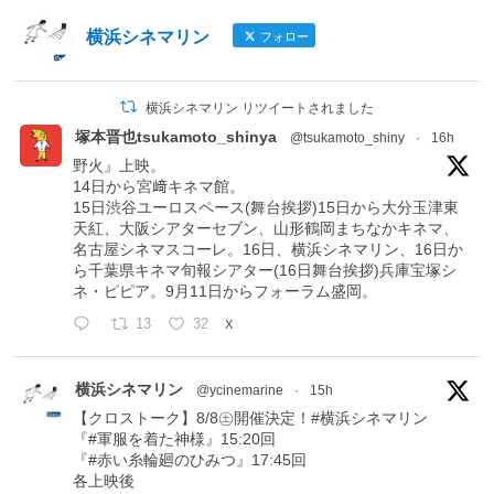
横浜シネマリン
フォロー
横浜シネマリン リツイートされました
塚本晋也tsukamoto_shinya
@tsukamoto_shiny
·
16h
野火』上映。
14日から宮﨑キネマ館。
15日渋谷ユーロスペース(舞台挨拶)15日から大分玉津東
天紅、大阪シアターセブン、山形鶴岡まちなかキネマ、
名古屋シネマスコーレ。16日、横浜シネマリン、16日か
ら千葉県キネマ旬報シアター(16日舞台挨拶)兵庫宝塚シ
ネ・ピピア。9月11日からフォーラム盛岡。
13
32
X
横浜シネマリン
@ycinemarine
·
15h
【クロストーク】8/8㊏開催決定！#横浜シネマリン
『#軍服を着た神様』15:20回
『#赤い糸輪廻のひみつ』17:45回
各上映後