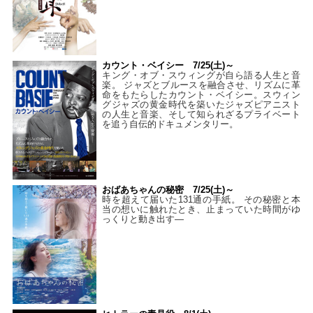
カウント・ベイシー 7/25(土)～
キング・オブ・スウィングが自ら語る人生と音
楽。 ジャズとブルースを融合させ、リズムに革
命をもたらしたカウント・ベイシー。スウィン
グジャズの黄金時代を築いたジャズピアニスト
の人生と音楽、そして知られざるプライベート
を追う自伝的ドキュメンタリー。
おばあちゃんの秘密 7/25(土)～
時を超えて届いた131通の手紙。 その秘密と本
当の想いに触れたとき、止まっていた時間がゆ
っくりと動き出す―