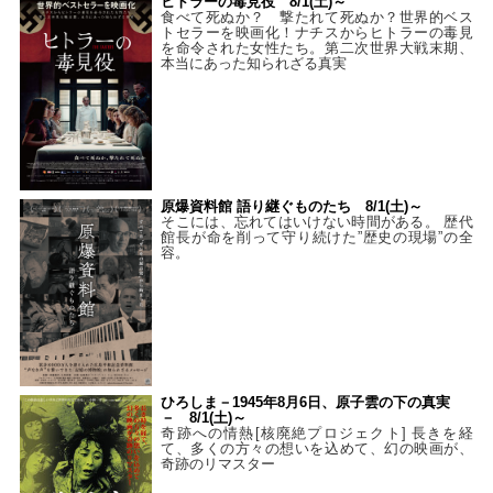
ヒトラーの毒見役 8/1(土)～
食べて死ぬか？ 撃たれて死ぬか？世界的ベス
トセラーを映画化！ナチスからヒトラーの毒見
を命令された女性たち。第二次世界大戦末期、
本当にあった知られざる真実
原爆資料館 語り継ぐものたち 8/1(土)～
そこには、忘れてはいけない時間がある。 歴代
館長が命を削って守り続けた”歴史の現場”の全
容。
ひろしま－1945年8月6日、原子雲の下の真実
－ 8/1(土)～
奇跡への情熱[核廃絶プロジェクト] 長きを経
て、多くの方々の想いを込めて、幻の映画が、
奇跡のリマスター