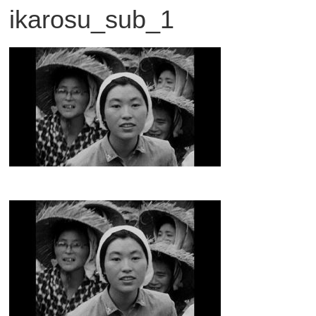
ikarosu_sub_1
観
た
い
映
画
は
こ
の
街
で