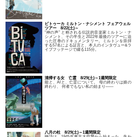
ビトゥーカ ミルトン・ナシメント フェアウェル
ツアー 8/22(土)～
“神の声” と称される伝説的音楽家ミルトン・ナ
シメント、その半生と2022年最後のツアーに迫
った圧巻のドキュメンタリー。ミルトンを崇拝
する57名による証言と、本人のインタヴュー&ラ
イブフッテージで綴る115分。
清掃する女 亡霊 8/29(土)～1週間限定
能と、AIと、亡霊について。 母の終わりは娘の
終わり、 何者でもない私の始まり――
八月の杜 8/29(土)～1週間限定
物語は、1945年東京大空襲から始まった。失わ