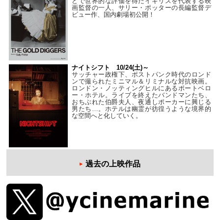
どで世界的な評価を得たイギリスを代表する映
画監督の一人、サリー・ポッターの長編監督デ
ビュー作、国内劇場初公開！
ナイトシフト 10/24(土)～
サッチャー政権下、ポストパンク時代のロンド
ンで撮られたミニマル＆リミナルな対抗映画。
ロンドン・ノッティングヒルにあるポートベロ
ー・ホテル。ライブを終えたバンドマンたち、
おちぶれた伯爵夫人、夜通しポーカーに興じる
男たち…。ホテルは幽霊が彷徨うような境界的
な空間へと化していく。
過去の上映作品