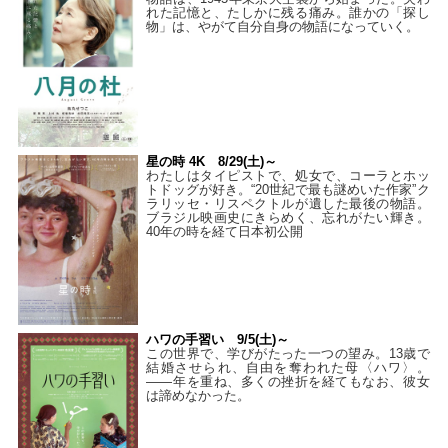
れた記憶と、たしかに残る痛み。誰かの「探し
物」は、やがて自分自身の物語になっていく。
星の時 4K 8/29(土)～
わたしはタイピストで、処⼥で、コーラとホッ
トドッグが好き。“20世紀で最も謎めいた作家”ク
ラリッセ・リスペクトルが遺した最後の物語。
ブラジル映画史にきらめく、忘れがたい輝き。
40年の時を経て⽇本初公開
ハワの手習い 9/5(土)～
この世界で、学びがたった一つの望み。13歳で
結婚させられ、自由を奪われた母〈ハワ〉。
——年を重ね、多くの挫折を経てもなお、彼女
は諦めなかった。