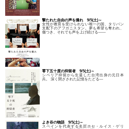
撃たれた自由の声を撮れ 9/5(土)～
女性が教育を受けられない唯一の国、タリバン
支配下のアフガニスタン。夢も希望も奪われ、
傷つき、それでも声を上げ続ける——
零下五十度の抑留者 9/5(土)～
シベリア抑留から生還した台湾出身の元日本
兵。 深く閉ざされた記憶をたどる—
よき谷の物語 9/5(土)～
スペインを代表する名匠ホセ・ルイス・ゲリ