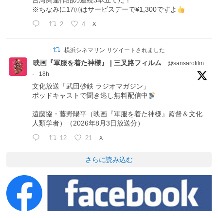
台湾関連作品の連続3本立てだ！
※ちなみに17㈪はサービスデーで¥1,300ですよ
2
4
X
横浜シネマリン リツイートされました
映画『軍服を着た神様』 | 三叉路フィルム
@sansarofilm
·
18h
文化放送「武田砂鉄 ラジオマガジン」
ポッドキャストで聞き逃し無料配信中
遠藤協・藤野陽平（映画『軍服を着た神様』監督＆文化
人類学者）（2026年8月3日放送分）
12
21
X
さらに読み込む