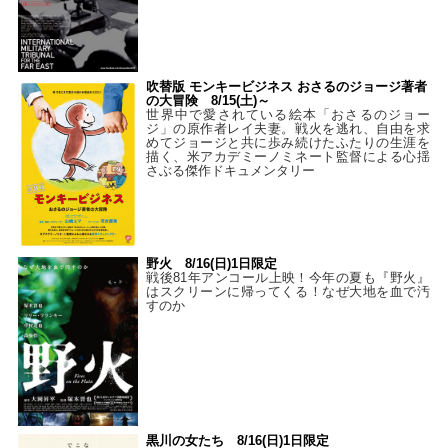
吹替版 モンキービジネス おさるのジョージ著者
の大冒険 8/15(土)～
世界中で愛されている絵本「おさるのジョー
ジ」の原作者レイ夫妻。戦火を逃れ、自由を求
めてジョージと共に歩み続けたふたりの生涯を
描く、米アカデミーノミネート監督による心揺
さぶる傑作ドキュメンタリー
野火 8/16(日)1日限定
戦後81年アンコール上映！今年の夏も『野火』
はスクリーンに帰ってくる！なぜ大地を血で汚
すのか
黒川の女たち 8/16(日)1日限定