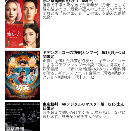
赤い糸 輪廻のひみつ 8/8(土)～
落雷で不慮の死を遂げた青年が〈月老〉として
縁を結ぶのは、最愛の恋人のこれからの幸せ？
それとも〝あの世〟と〝この世〟を越えた禁断
の恋？
ギデンズ・コーの功夫(カンフー) 8/17(月)～5日
間限定
正義には優れた武芸が必要だ。 ギデンズ・コー
による武侠ファンタジー小説『功夫』発表から
四半世紀―― 『赤い糸 輪廻のひみつ』の製作陣
が贈る、ギデンズワールド全開の【青春×武侠ア
クション×超絶中二病】ムービー！
東京裁判 4Kデジタルリマスター版 8/15(土)1
日限定
時を超えて問いかけてくる… 君たちは、なぜに
繰り返す。歴史から何を学んだのかと。