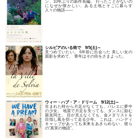
ン、10年ぶりの新作長編。 行ったことがないの
になぜか懐かしい、ある土地とそこに暮らす
人々の物語――
シルビアのいる街で 9/5(土)～
見つめていたい。 6年前に出会った 美しい女の
面影を求めて、 青年はその街をさまよった。
ウィー・ハブ・ア・ドリーム 9/12(土)～
生まれた時から片足がなくても、バレエに夢中
の少女。 地震で片足を失っても、ダンスに励む
親友同士。 目が見えなくても、金メダリストを
目指し風を切って走る少年。 これは、ハンディ
キャップがあっても未来をあきらめない、彼ら
の“真実の物語”。