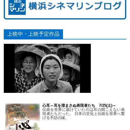
上映中・上映予定作品
心耳～耳を澄まさぬ表現者たち 7/25(土)～
伝統を世界に届けていたのは耳の聞こえない表
現者たちだった。 日本の文化と伝統を世界へ繋
げる手話の縁。