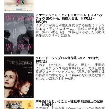
ミケランジェロ・アントニオーニ レトロスペク
ティヴ 愛の不毛、彷徨える魂 9/19(土)－
10/2(金)
イタリアが誇る20世紀を代表する巨匠ミケラン
ジェロ・アントニオーニ。 現代人が抱える孤
独、愛の不毛を描き、世界を揺るがした初期代
表作がスクリーンに甦る。
クロード・シャブロル傑作選 vol.2 9/19(土)－
10/2(金)
正義よ おびえろ。 悪徳よ 燃えろ。 半世紀
にわたりフランス映画界をけん引してきた映画
監督クロード・シャブロル。“悪意の眼”が輝く彼
の作品群の中でもとくに容赦のない強烈な魅力
をはなつ伝説の３本を公開。
声をあげるということ－性犯罪 刑法改正の記録
－ 9/26(土)～
その声は、社会を変える──ほんとうの正義を求