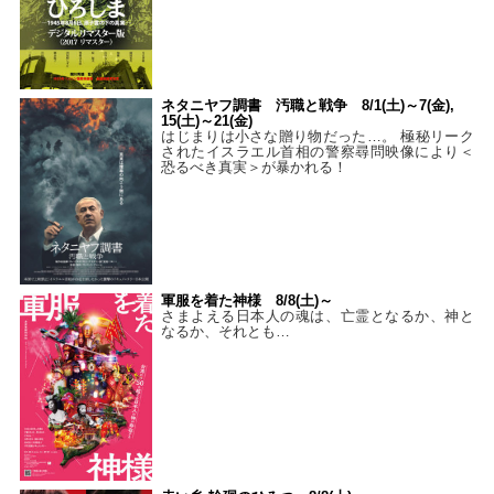
ネタニヤフ調書 汚職と戦争 8/1(土)～7(金),
15(土)～21(金)
はじまりは小さな贈り物だった…。 極秘リーク
されたイスラエル首相の警察尋問映像により＜
恐るべき真実＞が暴かれる！
軍服を着た神様 8/8(土)～
さまよえる日本人の魂は、亡霊となるか、神と
なるか、それとも…