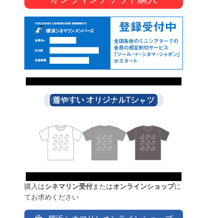
購入は
シネマリン受付
または
オンラインショップ
に
てお求めください