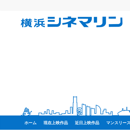
コ
ン
テ
横
ン
ツ
へ
浜
ス
キ
シ
ッ
プ
ネ
マ
リ
ン
ホーム
現在上映作品
近日上映作品
マンスリー