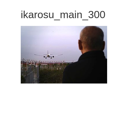
観
ikarosu_main_300
た
い
映
画
は
こ
の
街
で