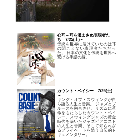
心耳～耳を澄まさぬ表現者た
ち 7/25(土)～
伝統を世界に届けていたのは耳
の聞こえない表現者たちだっ
た。 日本の文化と伝統を世界へ
繋げる手話の縁。
カウント・ベイシー 7/25(土)
～
キング・オブ・スウィングが自
ら語る人生と音楽。 ジャズとブ
ルースを融合させ、リズムに革
命をもたらしたカウント・ベイ
シー。スウィングジャズの黄金
時代を築いたジャズピアニスト
の人生と音楽、そして知られざ
るプライベートを追う自伝的ド
キュメンタリー。