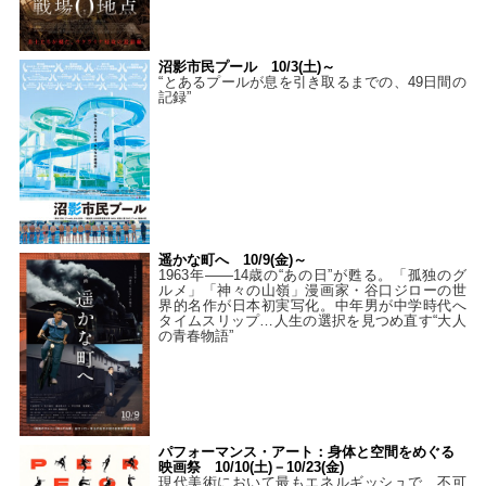
沼影市民プール 10/3(土)～
“とあるプールが息を引き取るまでの、49日間の
記録”
遥かな町へ 10/9(金)～
1963年――14歳の“あの日”が甦る。「孤独のグ
ルメ」「神々の山嶺」漫画家・谷口ジローの世
界的名作が日本初実写化。中年男が中学時代へ
タイムスリップ…人生の選択を見つめ直す“大人
の青春物語”
パフォーマンス・アート：身体と空間をめぐる
映画祭 10/10(土)－10/23(金)
現代美術において最もエネルギッシュで、不可