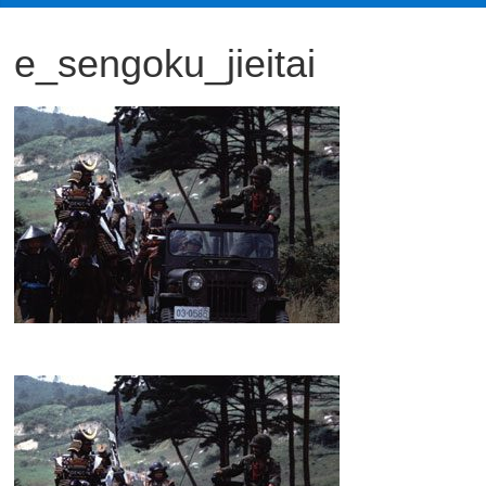
観
e_sengoku_jieitai
た
い
映
画
は
こ
の
街
で