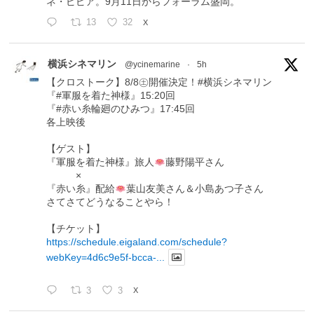
ネ・ピピア。9月11日からフォーラム盛岡。
13
32
X
横浜シネマリン
@ycinemarine
·
5h
【クロストーク】8/8㊏開催決定！#横浜シネマリン
『#軍服を着た神様』15:20回
『#赤い糸輪廻のひみつ』17:45回
各上映後
【ゲスト】
『軍服を着た神様』旅人
藤野陽平さん
×
『赤い糸』配給
葉山友美さん＆小島あつ子さん
さてさてどうなることやら！
【チケット】
https://schedule.eigaland.com/schedule?
webKey=4d6c9e5f-bcca-...
3
3
X