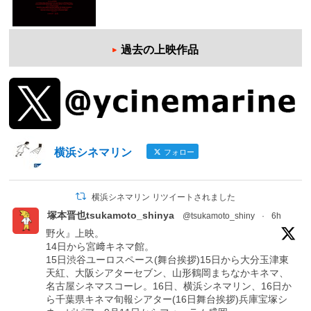
過去の上映作品
横浜シネマリン
フォロー
横浜シネマリン リツイートされました
塚本晋也tsukamoto_shinya
@tsukamoto_shiny
·
6h
野火』上映。
14日から宮﨑キネマ館。
15日渋谷ユーロスペース(舞台挨拶)15日から大分玉津東
天紅、大阪シアターセブン、山形鶴岡まちなかキネマ、
名古屋シネマスコーレ。16日、横浜シネマリン、16日か
ら千葉県キネマ旬報シアター(16日舞台挨拶)兵庫宝塚シ