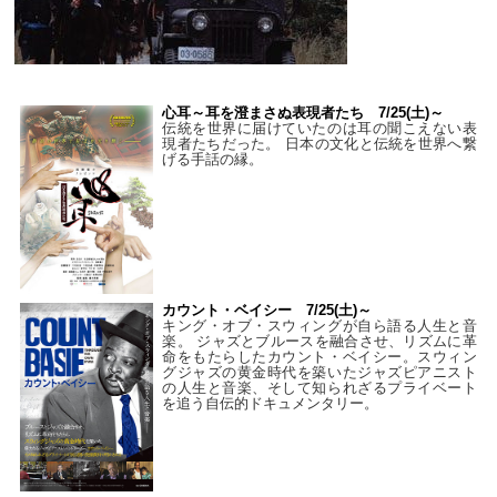
心耳～耳を澄まさぬ表現者たち 7/25(土)～
伝統を世界に届けていたのは耳の聞こえない表
現者たちだった。 日本の文化と伝統を世界へ繋
げる手話の縁。
カウント・ベイシー 7/25(土)～
キング・オブ・スウィングが自ら語る人生と音
楽。 ジャズとブルースを融合させ、リズムに革
命をもたらしたカウント・ベイシー。スウィン
グジャズの黄金時代を築いたジャズピアニスト
の人生と音楽、そして知られざるプライベート
を追う自伝的ドキュメンタリー。