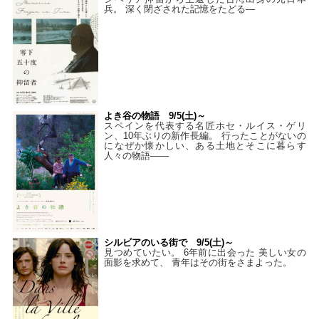
兵。 深く閉ざされた記憶をたどる—
よき谷の物語 9/5(土)～
スペインを代表する名匠ホセ・ルイス・ゲリ
ン、10年ぶりの新作長編。 行ったことがないの
になぜか懐かしい、ある土地とそこに暮らす
人々の物語――
シルビアのいる街で 9/5(土)～
見つめていたい。 6年前に出会った 美しい女の
面影を求めて、 青年はその街をさまよった。