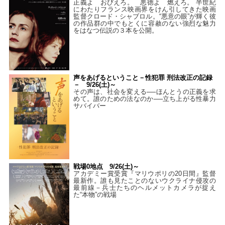
正義よ おびえろ。 悪徳よ 燃えろ。 半世紀
にわたりフランス映画界をけん引してきた映画
監督クロード・シャブロル。“悪意の眼”が輝く彼
の作品群の中でもとくに容赦のない強烈な魅力
をはなつ伝説の３本を公開。
声をあげるということ－性犯罪 刑法改正の記録
－ 9/26(土)～
その声は、社会を変える──ほんとうの正義を求
めて。誰のための法なのか──立ち上がる性暴力
サバイバー
戦場0地点 9/26(土)～
アカデミー賞受賞『マリウポリの20日間』監督
最新作。誰も見たことのないウクライナ侵攻の
最前線－兵士たちのヘルメットカメラが捉え
た“本物”の戦場