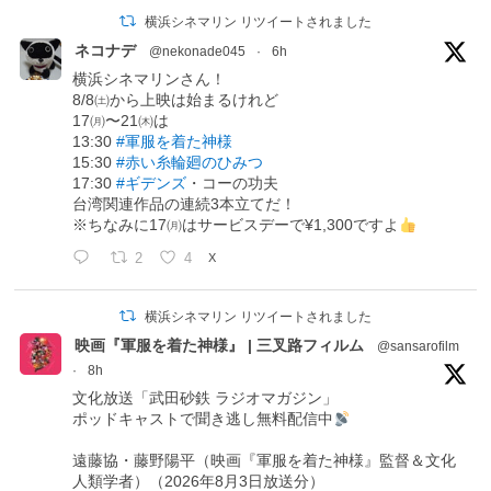
横浜シネマリン リツイートされました
ネコナデ
@nekonade045
·
6h
横浜シネマリンさん！
8/8㈯から上映は始まるけれど
17㈪〜21㈭は
13:30
#軍服を着た神様
15:30
#赤い糸輪廻のひみつ
17:30
#ギデンズ
・コーの功夫
台湾関連作品の連続3本立てだ！
※ちなみに17㈪はサービスデーで¥1,300ですよ
2
4
X
横浜シネマリン リツイートされました
映画『軍服を着た神様』 | 三叉路フィルム
@sansarofilm
·
8h
文化放送「武田砂鉄 ラジオマガジン」
ポッドキャストで聞き逃し無料配信中
遠藤協・藤野陽平（映画『軍服を着た神様』監督＆文化
人類学者）（2026年8月3日放送分）