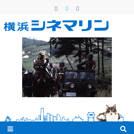
コ
ン
テ
ン
横
ツ
へ
浜
ス
キ
シ
ッ
プ
ネ
マ
リ
ン