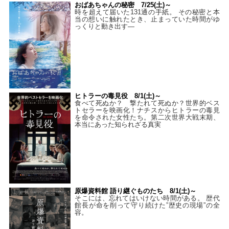
おばあちゃんの秘密 7/25(土)～
時を超えて届いた131通の手紙。 その秘密と本
当の想いに触れたとき、止まっていた時間がゆ
っくりと動き出す―
ヒトラーの毒見役 8/1(土)～
食べて死ぬか？ 撃たれて死ぬか？世界的ベス
トセラーを映画化！ナチスからヒトラーの毒見
を命令された女性たち。第二次世界大戦末期、
本当にあった知られざる真実
原爆資料館 語り継ぐものたち 8/1(土)～
そこには、忘れてはいけない時間がある。 歴代
館長が命を削って守り続けた”歴史の現場”の全
容。