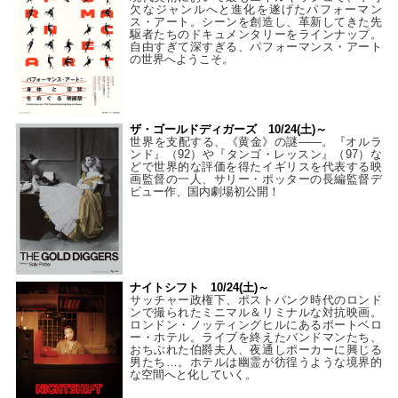
欠なジャンルへと進化を遂げたパフォーマン
ス・アート。シーンを創造し、革新してきた先
駆者たちのドキュメンタリーをラインナップ。
自由すぎて深すぎる、パフォーマンス・アート
の世界へようこそ。
ザ・ゴールドディガーズ 10/24(土)～
世界を支配する、《黄金》の謎――。『オルラ
ンド』（92）や『タンゴ・レッスン』（97）な
どで世界的な評価を得たイギリスを代表する映
画監督の一人、サリー・ポッターの長編監督デ
ビュー作、国内劇場初公開！
ナイトシフト 10/24(土)～
サッチャー政権下、ポストパンク時代のロンド
ンで撮られたミニマル＆リミナルな対抗映画。
ロンドン・ノッティングヒルにあるポートベロ
ー・ホテル。ライブを終えたバンドマンたち、
おちぶれた伯爵夫人、夜通しポーカーに興じる
男たち…。ホテルは幽霊が彷徨うような境界的
な空間へと化していく。