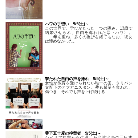
ハワの手習い 9/5(土)～
この世界で、学びがたった一つの望み。13歳で
結婚させられ、自由を奪われた母〈ハワ〉。
——年を重ね、多くの挫折を経てもなお、彼女
は諦めなかった。
撃たれた自由の声を撮れ 9/5(土)～
女性が教育を受けられない唯一の国、タリバン
支配下のアフガニスタン。夢も希望も奪われ、
傷つき、それでも声を上げ続ける——
零下五十度の抑留者 9/5(土)～
シベリア抑留から生還した台湾出身の元日本