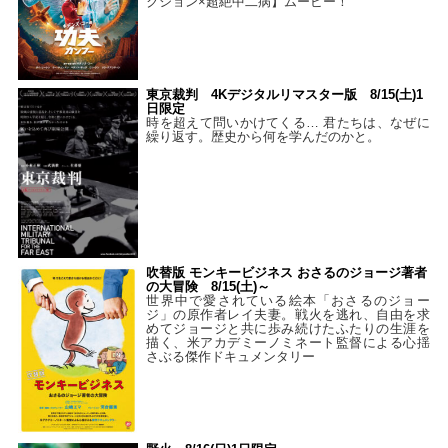
クション×超絶中二病】ムービー！
東京裁判 4Kデジタルリマスター版 8/15(土)1
日限定
時を超えて問いかけてくる… 君たちは、なぜに
繰り返す。歴史から何を学んだのかと。
吹替版 モンキービジネス おさるのジョージ著者
の大冒険 8/15(土)～
世界中で愛されている絵本「おさるのジョー
ジ」の原作者レイ夫妻。戦火を逃れ、自由を求
めてジョージと共に歩み続けたふたりの生涯を
描く、米アカデミーノミネート監督による心揺
さぶる傑作ドキュメンタリー