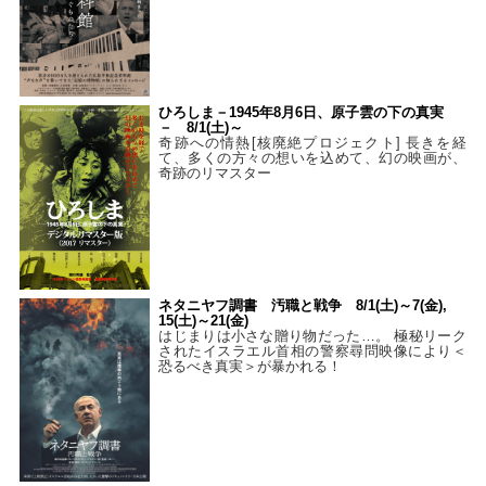
ひろしま－1945年8月6日、原子雲の下の真実
－ 8/1(土)～
奇跡への情熱[核廃絶プロジェクト] 長きを経
て、多くの方々の想いを込めて、幻の映画が、
奇跡のリマスター
ネタニヤフ調書 汚職と戦争 8/1(土)～7(金),
15(土)～21(金)
はじまりは小さな贈り物だった…。 極秘リーク
されたイスラエル首相の警察尋問映像により＜
恐るべき真実＞が暴かれる！