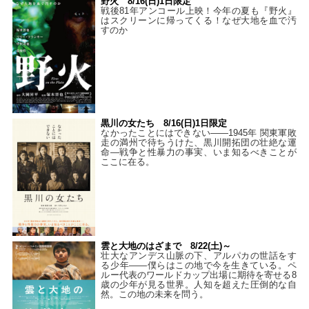
野火 8/16(日)1日限定
戦後81年アンコール上映！今年の夏も『野火』
はスクリーンに帰ってくる！なぜ大地を血で汚
すのか
黒川の女たち 8/16(日)1日限定
なかったことにはできない——1945年 関東軍敗
走の満州で待ちうけた、黒川開拓団の壮絶な運
命―戦争と性暴力の事実、いま知るべきことが
ここに在る。
雲と大地のはざまで 8/22(土)～
壮大なアンデス山脈の下、アルパカの世話をす
る少年――僕らはこの地で今を生きている。ペ
ルー代表のワールドカップ出場に期待を寄せる8
歳の少年が見る世界。人知を超えた圧倒的な自
然。この地の未来を問う。