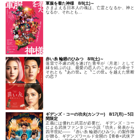
軍服を着た神様 8/8(土)～
さまよえる日本人の魂は、亡霊となるか、神と
なるか、それとも…
赤い糸 輪廻のひみつ 8/8(土)～
落雷で不慮の死を遂げた青年が〈月老〉として
縁を結ぶのは、最愛の恋人のこれからの幸せ？
それとも〝あの世〟と〝この世〟を越えた禁断
の恋？
ギデンズ・コーの功夫(カンフー) 8/17(月)～5日
間限定
正義には優れた武芸が必要だ。 ギデンズ・コー
による武侠ファンタジー小説『功夫』発表から
四半世紀―― 『赤い糸 輪廻のひみつ』の製作陣
が贈る、ギデンズワールド全開の【青春×武侠ア