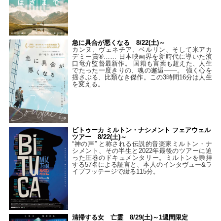
急に具合が悪くなる 8/22(土)～
カンヌ、ヴェネチア、ベルリン、そして米アカ
デミー賞®…… 日本映画界を新時代に導いた濱
口竜介監督最新作。 国籍も言葉も超えた、人生
でたった一度きりの、魂の邂逅――。 強く心を
揺さぶる、比類なき傑作。この3時間16分は人生
を変える。
ビトゥーカ ミルトン・ナシメント フェアウェル
ツアー 8/22(土)～
“神の声” と称される伝説的音楽家ミルトン・ナ
シメント、その半生と2022年最後のツアーに迫
った圧巻のドキュメンタリー。ミルトンを崇拝
する57名による証言と、本人のインタヴュー&ラ
イブフッテージで綴る115分。
清掃する女 亡霊 8/29(土)～1週間限定