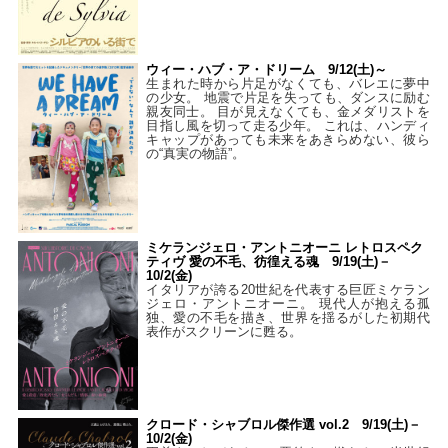
ウィー・ハブ・ア・ドリーム 9/12(土)～
生まれた時から片足がなくても、バレエに夢中
の少女。 地震で片足を失っても、ダンスに励む
親友同士。 目が見えなくても、金メダリストを
目指し風を切って走る少年。 これは、ハンディ
キャップがあっても未来をあきらめない、彼ら
の“真実の物語”。
ミケランジェロ・アントニオーニ レトロスペク
ティヴ 愛の不毛、彷徨える魂 9/19(土)－
10/2(金)
イタリアが誇る20世紀を代表する巨匠ミケラン
ジェロ・アントニオーニ。 現代人が抱える孤
独、愛の不毛を描き、世界を揺るがした初期代
表作がスクリーンに甦る。
クロード・シャブロル傑作選 vol.2 9/19(土)－
10/2(金)