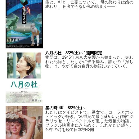
能と、AIと、亡霊について。 母の終わりは娘の
終わり、 何者でもない私の始まり――
八月の杜 8/29(土)～1週間限定
物語は、1945年東京大空襲から始まった。失わ
れた記憶と、たしかに残る痛み。誰かの「探し
物」は、やがて自分自身の物語になっていく。
星の時 4K 8/29(土)～
わたしはタイピストで、処⼥で、コーラとホッ
トドッグが好き。“20世紀で最も謎めいた作家”ク
ラリッセ・リスペクトルが遺した最後の物語。
ブラジル映画史にきらめく、忘れがたい輝き。
40年の時を経て⽇本初公開