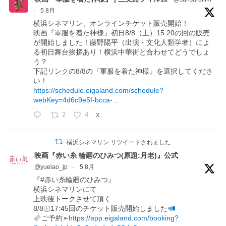
·
5 8月
横浜シネマリン、オンラインチケット販売開始！
映画『軍服を着た神様』初日8/8（土）15:20の回の販売
が開始しました！藤野陽平（出演・文化人類学者）によ
る初日舞台挨拶あり！横浜中華街と合わせてどうでしょ
う？
下記リンクの8/8の『軍服を着た神様』を選択してくださ
い！
https://schedule.eigaland.com/schedule?
webKey=4d6c9e5f-bcca-...
2
4
X
横浜シネマリン リツイートされました
映画『赤い糸 輪廻のひみつ(原題:月老)』公式
@yuelao_jp
·
5 8月
『#赤い糸輪廻のひみつ』
横浜シネマリンにて
上映後トークさせて頂く
8/8㊏17:45回のチケット販売開始しました
ご予約➢
https://app.eigaland.com/booking?