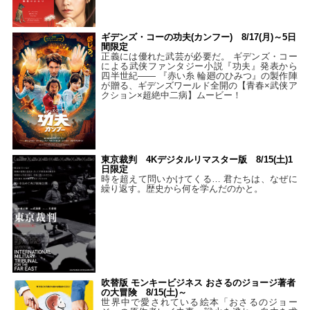
ギデンズ・コーの功夫(カンフー) 8/17(月)～5日
間限定
正義には優れた武芸が必要だ。 ギデンズ・コー
による武侠ファンタジー小説『功夫』発表から
四半世紀―― 『赤い糸 輪廻のひみつ』の製作陣
が贈る、ギデンズワールド全開の【青春×武侠ア
クション×超絶中二病】ムービー！
東京裁判 4Kデジタルリマスター版 8/15(土)1
日限定
時を超えて問いかけてくる… 君たちは、なぜに
繰り返す。歴史から何を学んだのかと。
吹替版 モンキービジネス おさるのジョージ著者
の大冒険 8/15(土)～
世界中で愛されている絵本「おさるのジョー