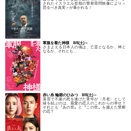
されたイスラエル首相の警察尋問映像により＜
恐るべき真実＞が暴かれる！
軍服を着た神様 8/8(土)～
さまよえる日本人の魂は、亡霊となるか、神と
なるか、それとも…
赤い糸 輪廻のひみつ 8/8(土)～
落雷で不慮の死を遂げた青年が〈月老〉として
縁を結ぶのは、最愛の恋人のこれからの幸せ？
それとも〝あの世〟と〝この世〟を越えた禁断
の恋？