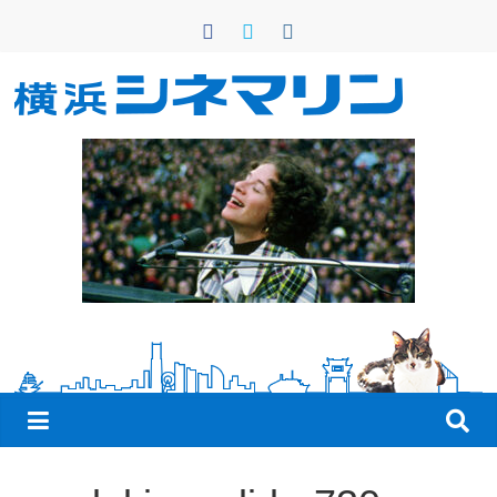
コ
ン
テ
ン
横
ツ
へ
浜
ス
キ
シ
ッ
プ
ネ
マ
リ
ン