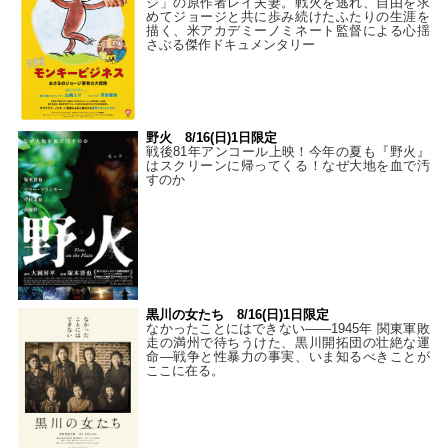
ジ」の原作者レイ夫妻。戦火を逃れ、自由を求
めてジョージと共に歩み続けたふたりの生涯を
描く、米アカデミーノミネート監督による心揺
さぶる傑作ドキュメンタリー
野火 8/16(日)1日限定
戦後81年アンコール上映！今年の夏も『野火』
はスクリーンに帰ってくる！なぜ大地を血で汚
すのか
黒川の女たち 8/16(日)1日限定
なかったことにはできない——1945年 関東軍敗
走の満州で待ちうけた、黒川開拓団の壮絶な運
命―戦争と性暴力の事実、いま知るべきことが
ここに在る。