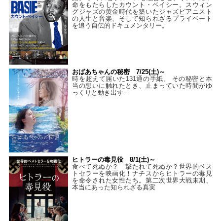
命をもたらしたカウント・ベイシー。スウィン
グジャズの黄金時代を築いたジャズピアニスト
の人生と音楽、そして知られざるプライベート
を追う自伝的ドキュメンタリー。
おばあちゃんの秘密 7/25(土)～
時を超えて届いた131通の手紙。 その秘密と本
当の想いに触れたとき、止まっていた時間がゆ
っくりと動き出す―
ヒトラーの毒見役 8/1(土)～
食べて死ぬか？ 撃たれて死ぬか？世界的ベス
トセラーを映画化！ナチスからヒトラーの毒見
を命令された女性たち。第二次世界大戦末期、
本当にあった知られざる真実