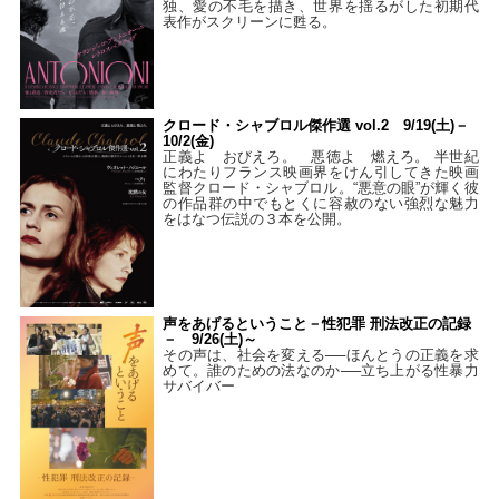
独、愛の不毛を描き、世界を揺るがした初期代
表作がスクリーンに甦る。
クロード・シャブロル傑作選 vol.2 9/19(土)－
10/2(金)
正義よ おびえろ。 悪徳よ 燃えろ。 半世紀
にわたりフランス映画界をけん引してきた映画
監督クロード・シャブロル。“悪意の眼”が輝く彼
の作品群の中でもとくに容赦のない強烈な魅力
をはなつ伝説の３本を公開。
声をあげるということ－性犯罪 刑法改正の記録
－ 9/26(土)～
その声は、社会を変える──ほんとうの正義を求
めて。誰のための法なのか──立ち上がる性暴力
サバイバー