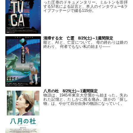
った圧巻のドキュメンタリー。ミルトンを崇拝
する57名による証言と、本人のインタヴュー&ラ
イブフッテージで綴る115分。
清掃する女 亡霊 8/29(土)～1週間限定
能と、AIと、亡霊について。 母の終わりは娘の
終わり、 何者でもない私の始まり――
八月の杜 8/29(土)～1週間限定
物語は、1945年東京大空襲から始まった。失わ
れた記憶と、たしかに残る痛み。誰かの「探し
物」は、やがて自分自身の物語になっていく。