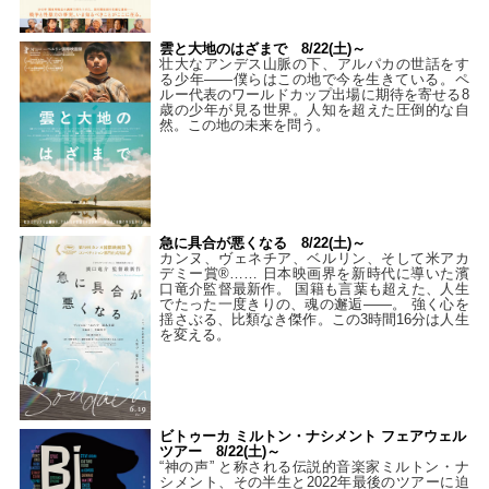
雲と大地のはざまで 8/22(土)～
壮大なアンデス山脈の下、アルパカの世話をす
る少年――僕らはこの地で今を生きている。ペ
ルー代表のワールドカップ出場に期待を寄せる8
歳の少年が見る世界。人知を超えた圧倒的な自
然。この地の未来を問う。
急に具合が悪くなる 8/22(土)～
カンヌ、ヴェネチア、ベルリン、そして米アカ
デミー賞®…… 日本映画界を新時代に導いた濱
口竜介監督最新作。 国籍も言葉も超えた、人生
でたった一度きりの、魂の邂逅――。 強く心を
揺さぶる、比類なき傑作。この3時間16分は人生
を変える。
ビトゥーカ ミルトン・ナシメント フェアウェル
ツアー 8/22(土)～
“神の声” と称される伝説的音楽家ミルトン・ナ
シメント、その半生と2022年最後のツアーに迫