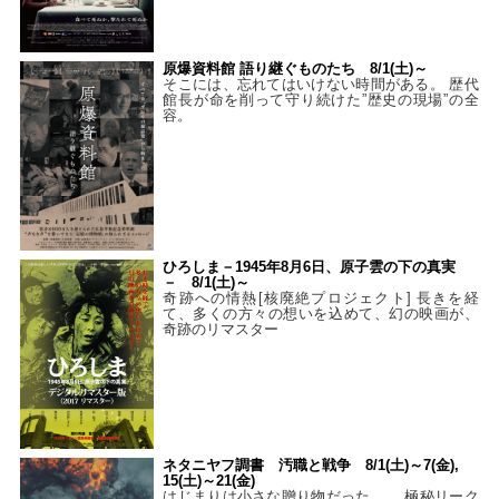
原爆資料館 語り継ぐものたち 8/1(土)～
そこには、忘れてはいけない時間がある。 歴代
館長が命を削って守り続けた”歴史の現場”の全
容。
ひろしま－1945年8月6日、原子雲の下の真実
－ 8/1(土)～
奇跡への情熱[核廃絶プロジェクト] 長きを経
て、多くの方々の想いを込めて、幻の映画が、
奇跡のリマスター
ネタニヤフ調書 汚職と戦争 8/1(土)～7(金),
15(土)～21(金)
はじまりは小さな贈り物だった…。 極秘リーク