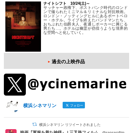
ナイトシフト 10/24(土)～
サッチャー政権下、ポストパンク時代のロンド
ンで撮られたミニマル＆リミナルな対抗映画。
ロンドン・ノッティングヒルにあるポートベロ
ー・ホテル。ライブを終えたバンドマンたち、
おちぶれた伯爵夫人、夜通しポーカーに興じる
男たち…。ホテルは幽霊が彷徨うような境界的
な空間へと化していく。
過去の上映作品
横浜シネマリン
フォロー
横浜シネマリン リツイートされました
映画『軍服を着た神様』 | 三叉路フィルム
@sansarofilm