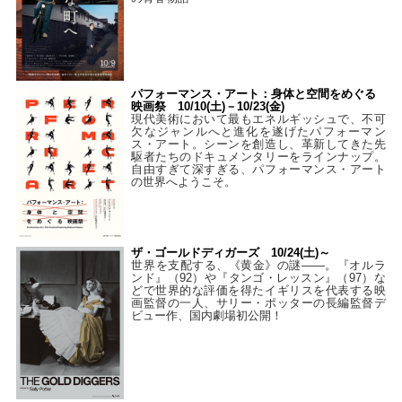
パフォーマンス・アート：身体と空間をめぐる
映画祭 10/10(土)－10/23(金)
現代美術において最もエネルギッシュで、不可
欠なジャンルへと進化を遂げたパフォーマン
ス・アート。シーンを創造し、革新してきた先
駆者たちのドキュメンタリーをラインナップ。
自由すぎて深すぎる、パフォーマンス・アート
の世界へようこそ。
ザ・ゴールドディガーズ 10/24(土)～
世界を支配する、《黄金》の謎――。『オルラ
ンド』（92）や『タンゴ・レッスン』（97）な
どで世界的な評価を得たイギリスを代表する映
画監督の一人、サリー・ポッターの長編監督デ
ビュー作、国内劇場初公開！