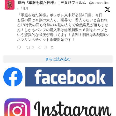
映画『軍服を着た神様』 | 三叉路フィルム
@sansarofilm
·
4 8月
『軍服を着た神様』ポレポレ東中野公開4日目。今日
も昼の回は８割の大入り。業界で一番入らないと言われ
る18時代の回も奇跡の４割の入りで全然客足が落ちませ
ん！しかもパンフの購入率は総動員数の６割をキープと
いう驚異的な状況が続いてます！多謝！明日は8/8横浜シ
ネマリンのチケット販売開始です！
8
31
X
さらに読み込む