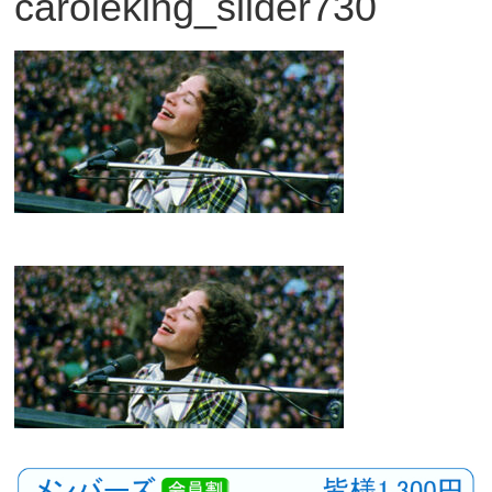
caroleking_slider730
観
た
い
映
画
は
こ
の
街
で