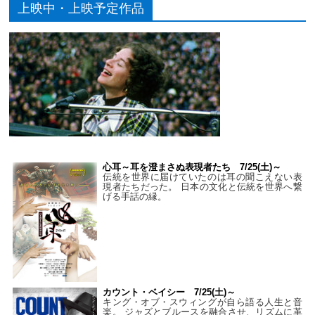
上映中・上映予定作品
心耳～耳を澄まさぬ表現者たち 7/25(土)～
伝統を世界に届けていたのは耳の聞こえない表
現者たちだった。 日本の文化と伝統を世界へ繋
げる手話の縁。
カウント・ベイシー 7/25(土)～
キング・オブ・スウィングが自ら語る人生と音
楽。 ジャズとブルースを融合させ、リズムに革