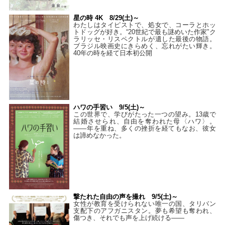
星の時 4K 8/29(土)～
わたしはタイピストで、処⼥で、コーラとホッ
トドッグが好き。“20世紀で最も謎めいた作家”ク
ラリッセ・リスペクトルが遺した最後の物語。
ブラジル映画史にきらめく、忘れがたい輝き。
40年の時を経て⽇本初公開
ハワの手習い 9/5(土)～
この世界で、学びがたった一つの望み。13歳で
結婚させられ、自由を奪われた母〈ハワ〉。
——年を重ね、多くの挫折を経てもなお、彼女
は諦めなかった。
撃たれた自由の声を撮れ 9/5(土)～
女性が教育を受けられない唯一の国、タリバン
支配下のアフガニスタン。夢も希望も奪われ、
傷つき、それでも声を上げ続ける——