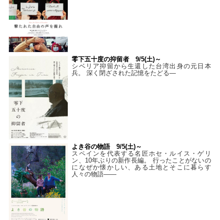
零下五十度の抑留者 9/5(土)～
シベリア抑留から生還した台湾出身の元日本
兵。 深く閉ざされた記憶をたどる—
よき谷の物語 9/5(土)～
スペインを代表する名匠ホセ・ルイス・ゲリ
ン、10年ぶりの新作長編。 行ったことがないの
になぜか懐かしい、ある土地とそこに暮らす
人々の物語――