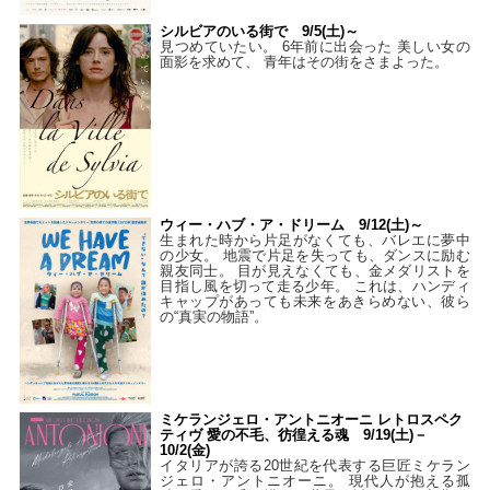
シルビアのいる街で 9/5(土)～
見つめていたい。 6年前に出会った 美しい女の
面影を求めて、 青年はその街をさまよった。
ウィー・ハブ・ア・ドリーム 9/12(土)～
生まれた時から片足がなくても、バレエに夢中
の少女。 地震で片足を失っても、ダンスに励む
親友同士。 目が見えなくても、金メダリストを
目指し風を切って走る少年。 これは、ハンディ
キャップがあっても未来をあきらめない、彼ら
の“真実の物語”。
ミケランジェロ・アントニオーニ レトロスペク
ティヴ 愛の不毛、彷徨える魂 9/19(土)－
10/2(金)
イタリアが誇る20世紀を代表する巨匠ミケラン
ジェロ・アントニオーニ。 現代人が抱える孤