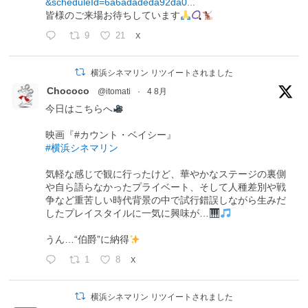
&scheduleId=6a6adadeda92da0...
皆様のご来場お待ちしています
9
21
X
横浜シネマリン リツイートされました
Chococo
@itomati
·
4 8月
今日はこちらへ
映画『#カウント・ベイシー』
#横浜シネマリン
気軽な感じで観に行ったけど、華やかなステージの裏側
や自ら語らなかったプライベート、そして人種差別や戦
争など重苦しい時代背景の中で試行錯誤しながら生みだ
したプレイスタイルに一気に興味が…
うん…“伯爵”に納得
1
8
X
横浜シネマリン リツイートされました