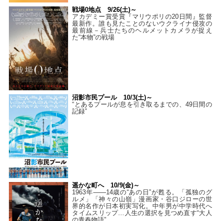
戦場0地点 9/26(土)～
アカデミー賞受賞『マリウポリの20日間』監督
最新作。誰も見たことのないウクライナ侵攻の
最前線－兵士たちのヘルメットカメラが捉え
た“本物”の戦場
沼影市民プール 10/3(土)～
“とあるプールが息を引き取るまでの、49日間の
記録”
遥かな町へ 10/9(金)～
1963年――14歳の“あの日”が甦る。「孤独のグ
ルメ」「神々の山嶺」漫画家・谷口ジローの世
界的名作が日本初実写化。中年男が中学時代へ
タイムスリップ…人生の選択を見つめ直す“大人
の青春物語”