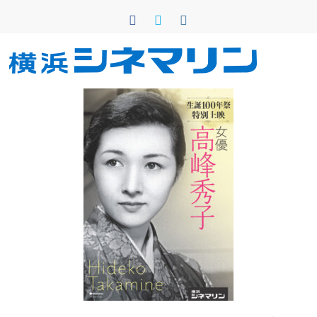
コ
ン
テ
ン
横
ツ
へ
浜
ス
キ
シ
ッ
プ
ネ
マ
リ
ン