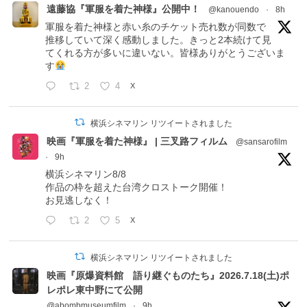
遠藤協『軍服を着た神様』公開中！
@kanouendo
·
8h
軍服を着た神様と赤い糸のチケット売れ数が同数で
推移していて深く感動しました。きっと2本続けて見
てくれる方が多いに違いない。皆様ありがとうございま
す
2
4
X
横浜シネマリン リツイートされました
映画『軍服を着た神様』 | 三叉路フィルム
@sansarofilm
·
9h
横浜シネマリン8/8
作品の枠を超えた台湾クロストーク開催！
お見逃しなく！
2
5
X
横浜シネマリン リツイートされました
映画『原爆資料館 語り継ぐものたち』2026.7.18(土)ポ
レポレ東中野にて公開
@abombmuseumfilm
·
9h