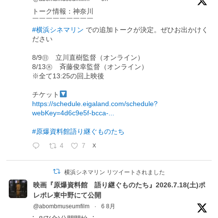
トーク情報：神奈川
￣￣￣￣￣￣￣￣￣
#横浜シネマリン
での追加トークが決定。ぜひお出かけく
ださい
8/9㊐ 立川直樹監督（オンライン）
8/13㊍ 斉藤俊幸監督（オンライン）
※全て13:25の回上映後
チケット
https://schedule.eigaland.com/schedule?
webKey=4d6c9e5f-bcca-...
#原爆資料館語り継ぐものたち
4
7
X
横浜シネマリン リツイートされました
映画『原爆資料館 語り継ぐものたち』2026.7.18(土)ポ
レポレ東中野にて公開
@abombmuseumfilm
·
6 8月