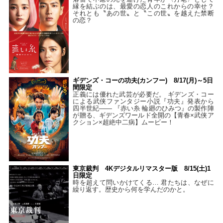
縁を結ぶのは、最愛の恋人のこれからの幸せ？
それとも〝あの世〟と〝この世〟を越えた禁断
の恋？
ギデンズ・コーの功夫(カンフー) 8/17(月)～5日
間限定
正義には優れた武芸が必要だ。 ギデンズ・コー
による武侠ファンタジー小説『功夫』発表から
四半世紀―― 『赤い糸 輪廻のひみつ』の製作陣
が贈る、ギデンズワールド全開の【青春×武侠ア
クション×超絶中二病】ムービー！
東京裁判 4Kデジタルリマスター版 8/15(土)1
日限定
時を超えて問いかけてくる… 君たちは、なぜに
繰り返す。歴史から何を学んだのかと。