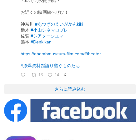
⋱8/7(金)公開開始⋰
お近くの映画館へぜひ！
神奈川
#あつぎのえいがかんkiki
栃木
#小山シネマロブレ
佐賀
#シアターシエマ
熊本
#Denkikan
https://abombmuseum-film.com/#theater
#原爆資料館語り継ぐものたち
13
14
X
さらに読み込む