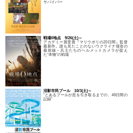
サバイバー
戦場0地点 9/26(土)～
アカデミー賞受賞『マリウポリの20日間』監督
最新作。誰も見たことのないウクライナ侵攻の
最前線－兵士たちのヘルメットカメラが捉え
た“本物”の戦場
沼影市民プール 10/3(土)～
“とあるプールが息を引き取るまでの、49日間の
記録”