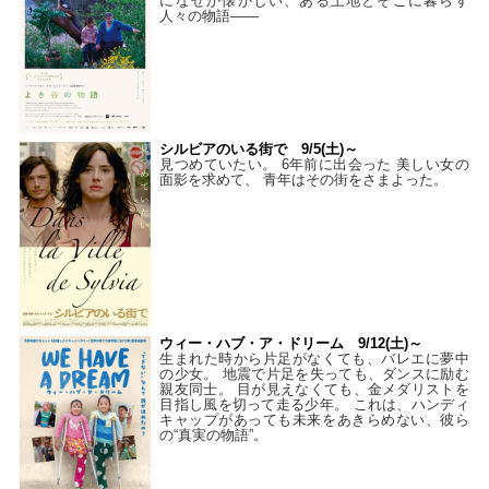
になぜか懐かしい、ある土地とそこに暮らす
人々の物語――
シルビアのいる街で 9/5(土)～
見つめていたい。 6年前に出会った 美しい女の
面影を求めて、 青年はその街をさまよった。
ウィー・ハブ・ア・ドリーム 9/12(土)～
生まれた時から片足がなくても、バレエに夢中
の少女。 地震で片足を失っても、ダンスに励む
親友同士。 目が見えなくても、金メダリストを
目指し風を切って走る少年。 これは、ハンディ
キャップがあっても未来をあきらめない、彼ら
の“真実の物語”。