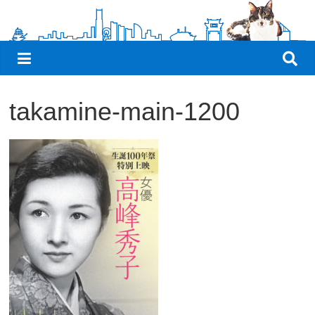
観
た
い
映
画
takamine-main-1200
は
こ
の
街
で