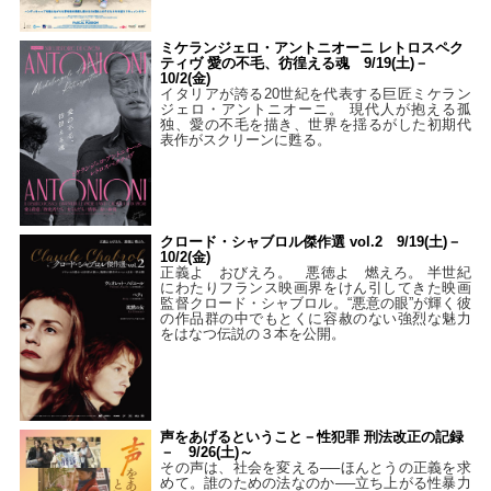
ミケランジェロ・アントニオーニ レトロスペク
ティヴ 愛の不毛、彷徨える魂 9/19(土)－
10/2(金)
イタリアが誇る20世紀を代表する巨匠ミケラン
ジェロ・アントニオーニ。 現代人が抱える孤
独、愛の不毛を描き、世界を揺るがした初期代
表作がスクリーンに甦る。
クロード・シャブロル傑作選 vol.2 9/19(土)－
10/2(金)
正義よ おびえろ。 悪徳よ 燃えろ。 半世紀
にわたりフランス映画界をけん引してきた映画
監督クロード・シャブロル。“悪意の眼”が輝く彼
の作品群の中でもとくに容赦のない強烈な魅力
をはなつ伝説の３本を公開。
声をあげるということ－性犯罪 刑法改正の記録
－ 9/26(土)～
その声は、社会を変える──ほんとうの正義を求
めて。誰のための法なのか──立ち上がる性暴力