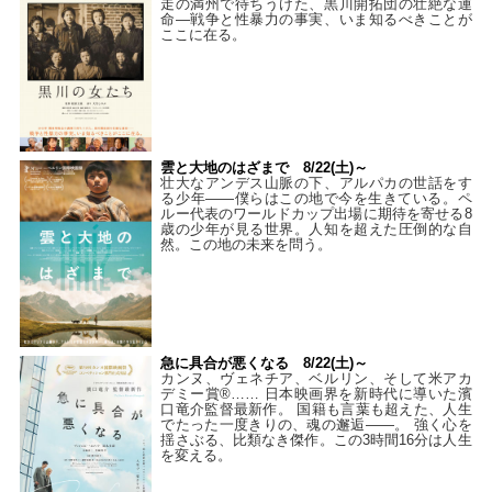
走の満州で待ちうけた、黒川開拓団の壮絶な運
命―戦争と性暴力の事実、いま知るべきことが
ここに在る。
雲と大地のはざまで 8/22(土)～
壮大なアンデス山脈の下、アルパカの世話をす
る少年――僕らはこの地で今を生きている。ペ
ルー代表のワールドカップ出場に期待を寄せる8
歳の少年が見る世界。人知を超えた圧倒的な自
然。この地の未来を問う。
急に具合が悪くなる 8/22(土)～
カンヌ、ヴェネチア、ベルリン、そして米アカ
デミー賞®…… 日本映画界を新時代に導いた濱
口竜介監督最新作。 国籍も言葉も超えた、人生
でたった一度きりの、魂の邂逅――。 強く心を
揺さぶる、比類なき傑作。この3時間16分は人生
を変える。