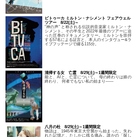
ビトゥーカ ミルトン・ナシメント フェアウェル
ツアー 8/22(土)～
“神の声” と称される伝説的音楽家ミルトン・ナ
シメント、その半生と2022年最後のツアーに迫
った圧巻のドキュメンタリー。ミルトンを崇拝
する57名による証言と、本人のインタヴュー&ラ
イブフッテージで綴る115分。
清掃する女 亡霊 8/29(土)～1週間限定
能と、AIと、亡霊について。 母の終わりは娘の
終わり、 何者でもない私の始まり――
八月の杜 8/29(土)～1週間限定
物語は、1945年東京大空襲から始まった。失わ
れた記憶と、たしかに残る痛み。誰かの「探し