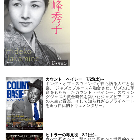
カウント・ベイシー 7/25(土)～
キング・オブ・スウィングが自ら語る人生と音
楽。 ジャズとブルースを融合させ、リズムに革
命をもたらしたカウント・ベイシー。スウィン
グジャズの黄金時代を築いたジャズピアニスト
の人生と音楽、そして知られざるプライベート
を追う自伝的ドキュメンタリー。
ヒトラーの毒見役 8/1(土)～
食べて死ぬか？ 撃たれて死ぬか？世界的ベス