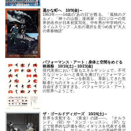
遥かな町へ 10/9(金)～
1963年――14歳の“あの日”が甦る。「孤独のグ
ルメ」「神々の山嶺」漫画家・谷口ジローの世
界的名作が日本初実写化。中年男が中学時代へ
タイムスリップ…人生の選択を見つめ直す“大人
の青春物語”
パフォーマンス・アート：身体と空間をめぐる
映画祭 10/10(土)－10/23(金)
現代美術において最もエネルギッシュで、不可
欠なジャンルへと進化を遂げたパフォーマン
ス・アート。シーンを創造し、革新してきた先
駆者たちのドキュメンタリーをラインナップ。
自由すぎて深すぎる、パフォーマンス・アート
の世界へようこそ。
ザ・ゴールドディガーズ 10/24(土)～
世界を支配する、《黄金》の謎――。『オルラ
ンド』（92）や『タンゴ・レッスン』（97）な
どで世界的な評価を得たイギリスを代表する映
画監督の一人、サリー・ポッターの長編監督デ