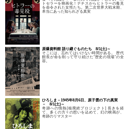
トセラーを映画化！ナチスからヒトラーの毒見
を命令された女性たち。第二次世界大戦末期、
本当にあった知られざる真実
原爆資料館 語り継ぐものたち 8/1(土)～
そこには、忘れてはいけない時間がある。 歴代
館長が命を削って守り続けた”歴史の現場”の全
容。
ひろしま－1945年8月6日、原子雲の下の真実
－ 8/1(土)～
奇跡への情熱[核廃絶プロジェクト] 長きを経
て、多くの方々の想いを込めて、幻の映画が、
奇跡のリマスター