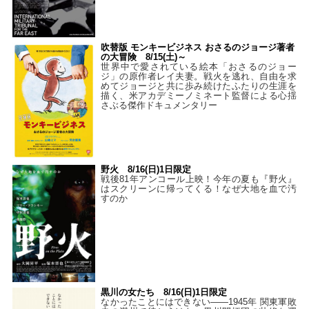
吹替版 モンキービジネス おさるのジョージ著者
の大冒険 8/15(土)～
世界中で愛されている絵本「おさるのジョー
ジ」の原作者レイ夫妻。戦火を逃れ、自由を求
めてジョージと共に歩み続けたふたりの生涯を
描く、米アカデミーノミネート監督による心揺
さぶる傑作ドキュメンタリー
野火 8/16(日)1日限定
戦後81年アンコール上映！今年の夏も『野火』
はスクリーンに帰ってくる！なぜ大地を血で汚
すのか
黒川の女たち 8/16(日)1日限定
なかったことにはできない——1945年 関東軍敗