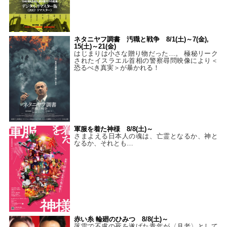
ネタニヤフ調書 汚職と戦争 8/1(土)～7(金),
15(土)～21(金)
はじまりは小さな贈り物だった…。 極秘リーク
されたイスラエル首相の警察尋問映像により＜
恐るべき真実＞が暴かれる！
軍服を着た神様 8/8(土)～
さまよえる日本人の魂は、亡霊となるか、神と
なるか、それとも…
赤い糸 輪廻のひみつ 8/8(土)～
落雷で不慮の死を遂げた青年が〈月老〉として