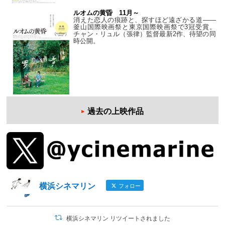
ルオムの黄昏 11月～
消えた恋人の痕跡と、探すほど遠ざかる道——
釜山国際映画祭と東京国際映画祭で3冠受賞。
チャン・リュル（張律）監督最新2作、待望の同
時公開。
過去の上映作品
横浜シネマリン
フォロー
横浜シネマリン リツイートされました