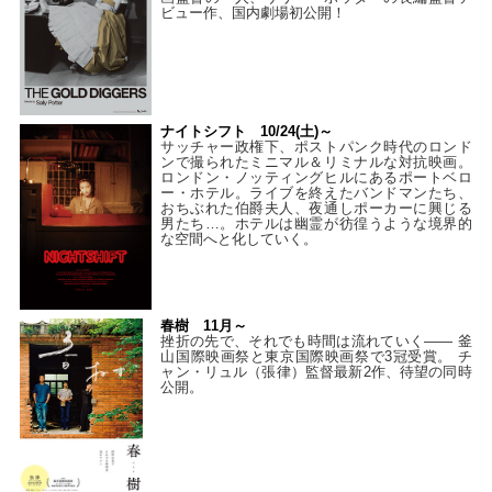
ビュー作、国内劇場初公開！
ナイトシフト 10/24(土)～
サッチャー政権下、ポストパンク時代のロンド
ンで撮られたミニマル＆リミナルな対抗映画。
ロンドン・ノッティングヒルにあるポートベロ
ー・ホテル。ライブを終えたバンドマンたち、
おちぶれた伯爵夫人、夜通しポーカーに興じる
男たち…。ホテルは幽霊が彷徨うような境界的
な空間へと化していく。
春樹 11月～
挫折の先で、それでも時間は流れていく—— 釜
山国際映画祭と東京国際映画祭で3冠受賞。 チ
ャン・リュル（張律）監督最新2作、待望の同時
公開。