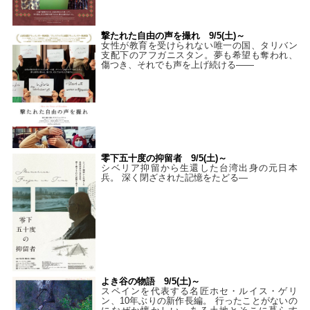
撃たれた自由の声を撮れ 9/5(土)～
女性が教育を受けられない唯一の国、タリバン
支配下のアフガニスタン。夢も希望も奪われ、
傷つき、それでも声を上げ続ける——
零下五十度の抑留者 9/5(土)～
シベリア抑留から生還した台湾出身の元日本
兵。 深く閉ざされた記憶をたどる—
よき谷の物語 9/5(土)～
スペインを代表する名匠ホセ・ルイス・ゲリ
ン、10年ぶりの新作長編。 行ったことがないの