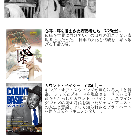
心耳～耳を澄まさぬ表現者たち 7/25(土)～
伝統を世界に届けていたのは耳の聞こえない表
現者たちだった。 日本の文化と伝統を世界へ繋
げる手話の縁。
カウント・ベイシー 7/25(土)～
キング・オブ・スウィングが自ら語る人生と音
楽。 ジャズとブルースを融合させ、リズムに革
命をもたらしたカウント・ベイシー。スウィン
グジャズの黄金時代を築いたジャズピアニスト
の人生と音楽、そして知られざるプライベート
を追う自伝的ドキュメンタリー。