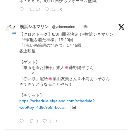
ネ・ピピア。9月11日からフォーラム盛岡。
13
32
X
横浜シネマリン
@ycinemarine
·
15h
【クロストーク】8/8㊏開催決定！#横浜シネマリン
『#軍服を着た神様』15:20回
『#赤い糸輪廻のひみつ』17:45回
各上映後
【ゲスト】
『軍服を着た神様』旅人
藤野陽平さん
×
『赤い糸』配給
葉山友美さん＆小島あつ子さん
さてさてどうなることやら！
【チケット】
https://schedule.eigaland.com/schedule?
webKey=4d6c9e5f-bcca-...
3
3
X