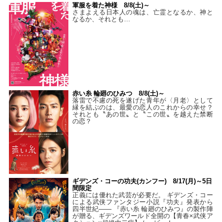
軍服を着た神様 8/8(土)～
さまよえる日本人の魂は、亡霊となるか、神と
なるか、それとも…
赤い糸 輪廻のひみつ 8/8(土)～
落雷で不慮の死を遂げた青年が〈月老〉として
縁を結ぶのは、最愛の恋人のこれからの幸せ？
それとも〝あの世〟と〝この世〟を越えた禁断
の恋？
ギデンズ・コーの功夫(カンフー) 8/17(月)～5日
間限定
正義には優れた武芸が必要だ。 ギデンズ・コー
による武侠ファンタジー小説『功夫』発表から
四半世紀―― 『赤い糸 輪廻のひみつ』の製作陣
が贈る、ギデンズワールド全開の【青春×武侠ア