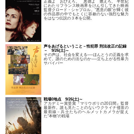
正義よ おびえろ。 悪徳よ 燃えろ。 半世紀
にわたりフランス映画界をけん引してきた映画
監督クロード・シャブロル。“悪意の眼”が輝く彼
の作品群の中でもとくに容赦のない強烈な魅力
をはなつ伝説の３本を公開。
声をあげるということ－性犯罪 刑法改正の記録
－ 9/26(土)～
その声は、社会を変える──ほんとうの正義を求
めて。誰のための法なのか──立ち上がる性暴力
サバイバー
戦場0地点 9/26(土)～
アカデミー賞受賞『マリウポリの20日間』監督
最新作。誰も見たことのないウクライナ侵攻の
最前線－兵士たちのヘルメットカメラが捉え
た“本物”の戦場