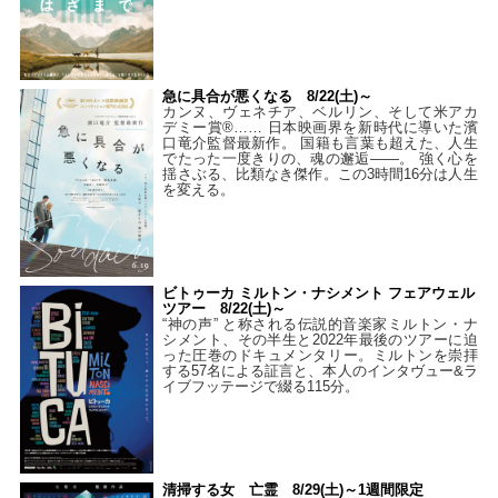
急に具合が悪くなる 8/22(土)～
カンヌ、ヴェネチア、ベルリン、そして米アカ
デミー賞®…… 日本映画界を新時代に導いた濱
口竜介監督最新作。 国籍も言葉も超えた、人生
でたった一度きりの、魂の邂逅――。 強く心を
揺さぶる、比類なき傑作。この3時間16分は人生
を変える。
ビトゥーカ ミルトン・ナシメント フェアウェル
ツアー 8/22(土)～
“神の声” と称される伝説的音楽家ミルトン・ナ
シメント、その半生と2022年最後のツアーに迫
った圧巻のドキュメンタリー。ミルトンを崇拝
する57名による証言と、本人のインタヴュー&ラ
イブフッテージで綴る115分。
清掃する女 亡霊 8/29(土)～1週間限定