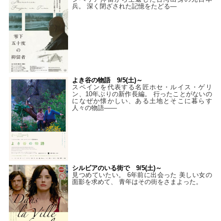
兵。 深く閉ざされた記憶をたどる—
よき谷の物語 9/5(土)～
スペインを代表する名匠ホセ・ルイス・ゲリ
ン、10年ぶりの新作長編。 行ったことがないの
になぜか懐かしい、ある土地とそこに暮らす
人々の物語――
シルビアのいる街で 9/5(土)～
見つめていたい。 6年前に出会った 美しい女の
面影を求めて、 青年はその街をさまよった。