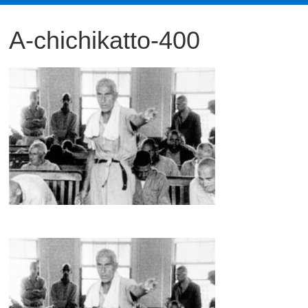
観
A-chichikatto-400
た
い
映
画
は
こ
の
街
で