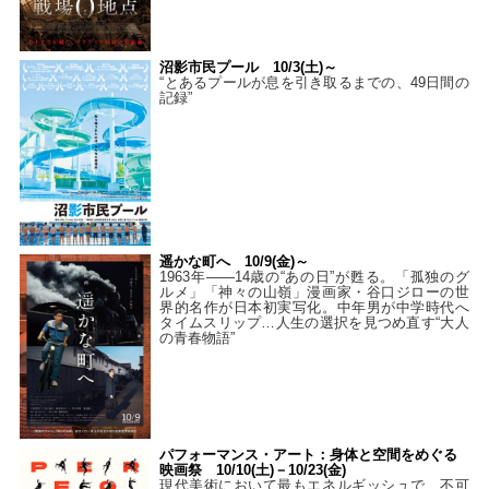
沼影市民プール 10/3(土)～
“とあるプールが息を引き取るまでの、49日間の
記録”
遥かな町へ 10/9(金)～
1963年――14歳の“あの日”が甦る。「孤独のグ
ルメ」「神々の山嶺」漫画家・谷口ジローの世
界的名作が日本初実写化。中年男が中学時代へ
タイムスリップ…人生の選択を見つめ直す“大人
の青春物語”
パフォーマンス・アート：身体と空間をめぐる
映画祭 10/10(土)－10/23(金)
現代美術において最もエネルギッシュで、不可