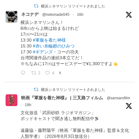
横浜シネマリン リツイートされました
ネコナデ
@nekonade045
·
16h
横浜シネマリンさん！
8/8㈯から上映は始まるけれど
17㈪〜21㈭は
13:30
#軍服を着た神様
15:30
#赤い糸輪廻のひみつ
17:30
#ギデンズ
・コーの功夫
台湾関連作品の連続3本立てだ！
※ちなみに17㈪はサービスデーで¥1,300ですよ
2
4
X
横浜シネマリン リツイートされました
映画『軍服を着た神様』 | 三叉路フィルム
@sansarofilm
·
18h
文化放送「武田砂鉄 ラジオマガジン」
ポッドキャストで聞き逃し無料配信中
遠藤協・藤野陽平（映画『軍服を着た神様』監督＆文化
人類学者）（2026年8月3日放送分）