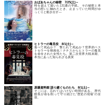
おばあちゃんの秘密 7/25(土)～
時を超えて届いた131通の手紙。 その秘密と本
当の想いに触れたとき、止まっていた時間がゆ
っくりと動き出す―
ヒトラーの毒見役 8/1(土)～
食べて死ぬか？ 撃たれて死ぬか？世界的ベス
トセラーを映画化！ナチスからヒトラーの毒見
を命令された女性たち。第二次世界大戦末期、
本当にあった知られざる真実
原爆資料館 語り継ぐものたち 8/1(土)～
そこには、忘れてはいけない時間がある。 歴代
館長が命を削って守り続けた”歴史の現場”の全
容。