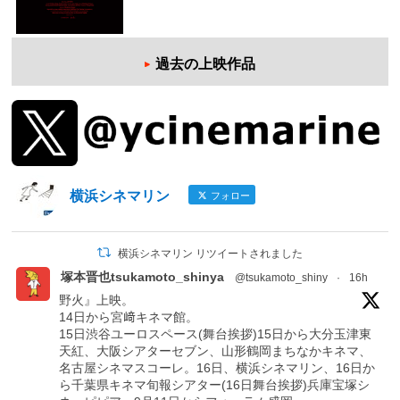
過去の上映作品
横浜シネマリン
フォロー
横浜シネマリン リツイートされました
塚本晋也tsukamoto_shinya
@tsukamoto_shiny
·
16h
野火』上映。
14日から宮﨑キネマ館。
15日渋谷ユーロスペース(舞台挨拶)15日から大分玉津東
天紅、大阪シアターセブン、山形鶴岡まちなかキネマ、
名古屋シネマスコーレ。16日、横浜シネマリン、16日か
ら千葉県キネマ旬報シアター(16日舞台挨拶)兵庫宝塚シ