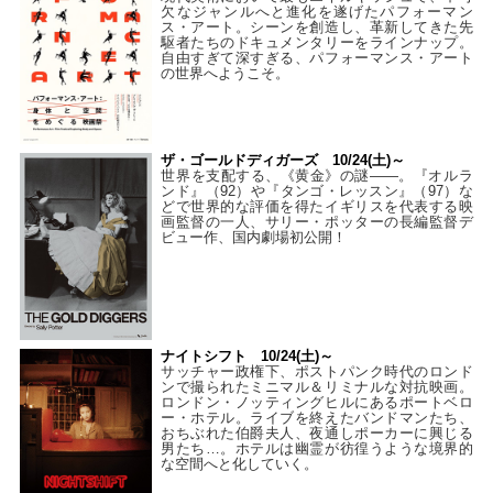
欠なジャンルへと進化を遂げたパフォーマン
ス・アート。シーンを創造し、革新してきた先
駆者たちのドキュメンタリーをラインナップ。
自由すぎて深すぎる、パフォーマンス・アート
の世界へようこそ。
ザ・ゴールドディガーズ 10/24(土)～
世界を支配する、《黄金》の謎――。『オルラ
ンド』（92）や『タンゴ・レッスン』（97）な
どで世界的な評価を得たイギリスを代表する映
画監督の一人、サリー・ポッターの長編監督デ
ビュー作、国内劇場初公開！
ナイトシフト 10/24(土)～
サッチャー政権下、ポストパンク時代のロンド
ンで撮られたミニマル＆リミナルな対抗映画。
ロンドン・ノッティングヒルにあるポートベロ
ー・ホテル。ライブを終えたバンドマンたち、
おちぶれた伯爵夫人、夜通しポーカーに興じる
男たち…。ホテルは幽霊が彷徨うような境界的
な空間へと化していく。