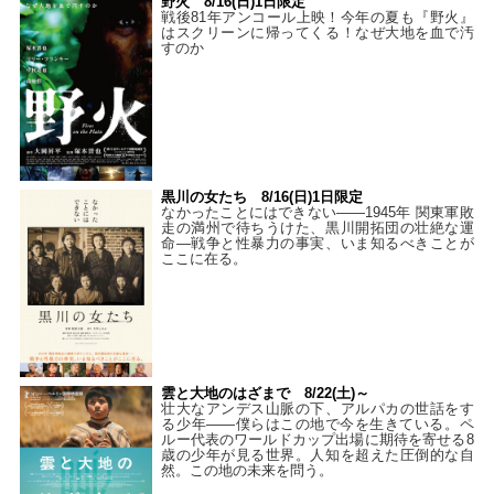
野火 8/16(日)1日限定
戦後81年アンコール上映！今年の夏も『野火』
はスクリーンに帰ってくる！なぜ大地を血で汚
すのか
黒川の女たち 8/16(日)1日限定
なかったことにはできない——1945年 関東軍敗
走の満州で待ちうけた、黒川開拓団の壮絶な運
命―戦争と性暴力の事実、いま知るべきことが
ここに在る。
雲と大地のはざまで 8/22(土)～
壮大なアンデス山脈の下、アルパカの世話をす
る少年――僕らはこの地で今を生きている。ペ
ルー代表のワールドカップ出場に期待を寄せる8
歳の少年が見る世界。人知を超えた圧倒的な自
然。この地の未来を問う。