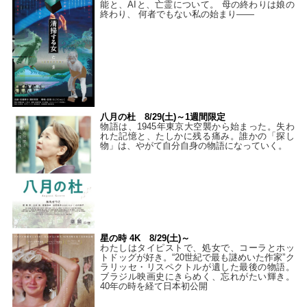
能と、AIと、亡霊について。 母の終わりは娘の
終わり、 何者でもない私の始まり――
八月の杜 8/29(土)～1週間限定
物語は、1945年東京大空襲から始まった。失わ
れた記憶と、たしかに残る痛み。誰かの「探し
物」は、やがて自分自身の物語になっていく。
星の時 4K 8/29(土)～
わたしはタイピストで、処⼥で、コーラとホッ
トドッグが好き。“20世紀で最も謎めいた作家”ク
ラリッセ・リスペクトルが遺した最後の物語。
ブラジル映画史にきらめく、忘れがたい輝き。
40年の時を経て⽇本初公開