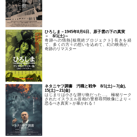
ひろしま－1945年8月6日、原子雲の下の真実
－ 8/1(土)～
奇跡への情熱[核廃絶プロジェクト] 長きを経
て、多くの方々の想いを込めて、幻の映画が、
奇跡のリマスター
ネタニヤフ調書 汚職と戦争 8/1(土)～7(金),
15(土)～21(金)
はじまりは小さな贈り物だった…。 極秘リーク
されたイスラエル首相の警察尋問映像により＜
恐るべき真実＞が暴かれる！