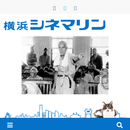
コ
ン
テ
ン
横
ツ
へ
浜
ス
キ
シ
ッ
プ
ネ
マ
リ
ン