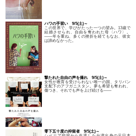
ハワの手習い 9/5(土)～
この世界で、学びがたった一つの望み。13歳で
結婚させられ、自由を奪われた母〈ハワ〉。
——年を重ね、多くの挫折を経てもなお、彼女
は諦めなかった。
撃たれた自由の声を撮れ 9/5(土)～
女性が教育を受けられない唯一の国、タリバン
支配下のアフガニスタン。夢も希望も奪われ、
傷つき、それでも声を上げ続ける——
零下五十度の抑留者 9/5(土)～
シベリア抑留から生還した台湾出身の元日本