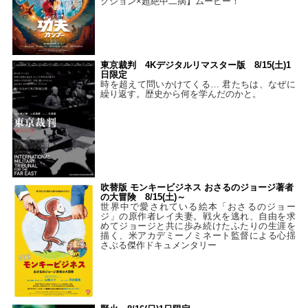
クション×超絶中二病】ムービー！
東京裁判 4Kデジタルリマスター版 8/15(土)1
日限定
時を超えて問いかけてくる… 君たちは、なぜに
繰り返す。歴史から何を学んだのかと。
吹替版 モンキービジネス おさるのジョージ著者
の大冒険 8/15(土)～
世界中で愛されている絵本「おさるのジョー
ジ」の原作者レイ夫妻。戦火を逃れ、自由を求
めてジョージと共に歩み続けたふたりの生涯を
描く、米アカデミーノミネート監督による心揺
さぶる傑作ドキュメンタリー