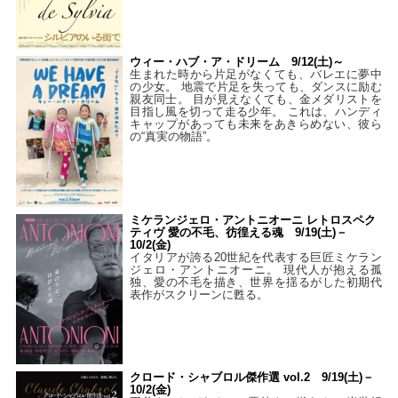
ウィー・ハブ・ア・ドリーム 9/12(土)～
生まれた時から片足がなくても、バレエに夢中
の少女。 地震で片足を失っても、ダンスに励む
親友同士。 目が見えなくても、金メダリストを
目指し風を切って走る少年。 これは、ハンディ
キャップがあっても未来をあきらめない、彼ら
の“真実の物語”。
ミケランジェロ・アントニオーニ レトロスペク
ティヴ 愛の不毛、彷徨える魂 9/19(土)－
10/2(金)
イタリアが誇る20世紀を代表する巨匠ミケラン
ジェロ・アントニオーニ。 現代人が抱える孤
独、愛の不毛を描き、世界を揺るがした初期代
表作がスクリーンに甦る。
クロード・シャブロル傑作選 vol.2 9/19(土)－
10/2(金)