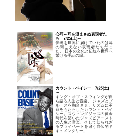
心耳～耳を澄まさぬ表現者た
ち 7/25(土)～
伝統を世界に届けていたのは耳
の聞こえない表現者たちだっ
た。 日本の文化と伝統を世界へ
繋げる手話の縁。
カウント・ベイシー 7/25(土)
～
キング・オブ・スウィングが自
ら語る人生と音楽。 ジャズとブ
ルースを融合させ、リズムに革
命をもたらしたカウント・ベイ
シー。スウィングジャズの黄金
時代を築いたジャズピアニスト
の人生と音楽、そして知られざ
るプライベートを追う自伝的ド
キュメンタリー。