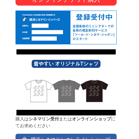
購入は
シネマリン受付
または
オンラインショップ
に
てお求めください