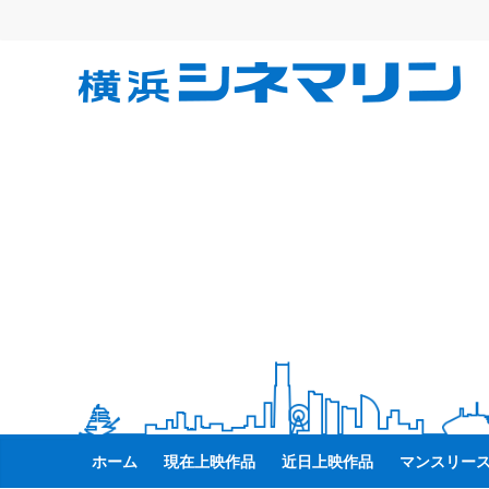
コ
ン
テ
横
ン
ツ
へ
浜
ス
キ
シ
ッ
プ
ネ
マ
リ
ン
ホーム
現在上映作品
近日上映作品
マンスリー