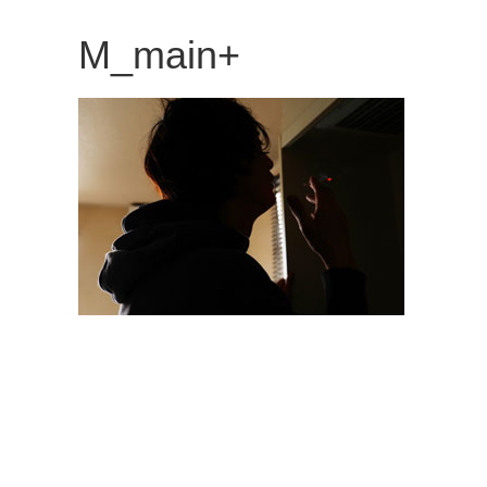
観
M_main+
た
い
映
画
は
こ
の
街
で