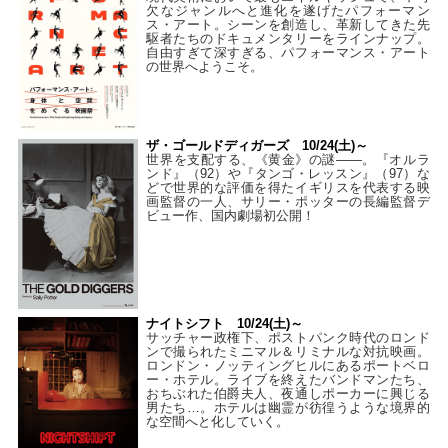
欠なジャンルへと進化を遂げたパフォーマン
ス・アート。シーンを創造し、革新してきた先
駆者たちのドキュメンタリーをラインナップ。
自由すぎて深すぎる、パフォーマンス・アート
の世界へようこそ。
ザ・ゴールドディガーズ 10/24(土)～
世界を支配する、《黄金》の謎――。『オルラ
ンド』（92）や『タンゴ・レッスン』（97）な
どで世界的な評価を得たイギリスを代表する映
画監督の一人、サリー・ポッターの長編監督デ
ビュー作、国内劇場初公開！
ナイトシフト 10/24(土)～
サッチャー政権下、ポストパンク時代のロンド
ンで撮られたミニマル＆リミナルな対抗映画。
ロンドン・ノッティングヒルにあるポートベロ
ー・ホテル。ライブを終えたバンドマンたち、
おちぶれた伯爵夫人、夜通しポーカーに興じる
男たち…。ホテルは幽霊が彷徨うような境界的
な空間へと化していく。