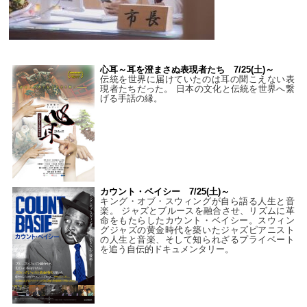
心耳～耳を澄まさぬ表現者たち 7/25(土)～
伝統を世界に届けていたのは耳の聞こえない表
現者たちだった。 日本の文化と伝統を世界へ繋
げる手話の縁。
カウント・ベイシー 7/25(土)～
キング・オブ・スウィングが自ら語る人生と音
楽。 ジャズとブルースを融合させ、リズムに革
命をもたらしたカウント・ベイシー。スウィン
グジャズの黄金時代を築いたジャズピアニスト
の人生と音楽、そして知られざるプライベート
を追う自伝的ドキュメンタリー。