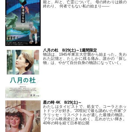
能と、AIと、亡霊について。 母の終わりは娘の
終わり、 何者でもない私の始まり――
八月の杜 8/29(土)～1週間限定
物語は、1945年東京大空襲から始まった。失わ
れた記憶と、たしかに残る痛み。誰かの「探し
物」は、やがて自分自身の物語になっていく。
星の時 4K 8/29(土)～
わたしはタイピストで、処⼥で、コーラとホッ
トドッグが好き。“20世紀で最も謎めいた作家”ク
ラリッセ・リスペクトルが遺した最後の物語。
ブラジル映画史にきらめく、忘れがたい輝き。
40年の時を経て⽇本初公開