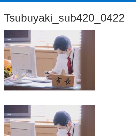
観
Tsubuyaki_sub420_0422
た
い
映
画
は
こ
の
街
で