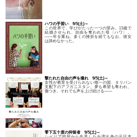
ハワの手習い 9/5(土)～
この世界で、学びがたった一つの望み。13歳で
結婚させられ、自由を奪われた母〈ハワ〉。
——年を重ね、多くの挫折を経てもなお、彼女
は諦めなかった。
撃たれた自由の声を撮れ 9/5(土)～
女性が教育を受けられない唯一の国、タリバン
支配下のアフガニスタン。夢も希望も奪われ、
傷つき、それでも声を上げ続ける——
零下五十度の抑留者 9/5(土)～
シベリア抑留から生還した台湾出身の元日本