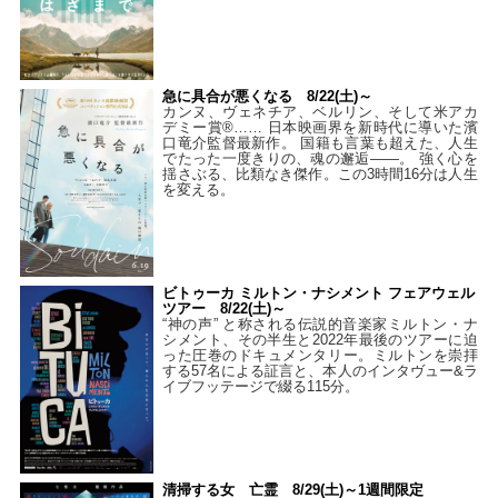
急に具合が悪くなる 8/22(土)～
カンヌ、ヴェネチア、ベルリン、そして米アカ
デミー賞®…… 日本映画界を新時代に導いた濱
口竜介監督最新作。 国籍も言葉も超えた、人生
でたった一度きりの、魂の邂逅――。 強く心を
揺さぶる、比類なき傑作。この3時間16分は人生
を変える。
ビトゥーカ ミルトン・ナシメント フェアウェル
ツアー 8/22(土)～
“神の声” と称される伝説的音楽家ミルトン・ナ
シメント、その半生と2022年最後のツアーに迫
った圧巻のドキュメンタリー。ミルトンを崇拝
する57名による証言と、本人のインタヴュー&ラ
イブフッテージで綴る115分。
清掃する女 亡霊 8/29(土)～1週間限定