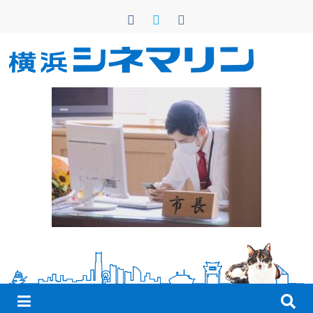
コ
ン
テ
ン
横
ツ
へ
浜
ス
キ
シ
ッ
プ
ネ
マ
リ
ン