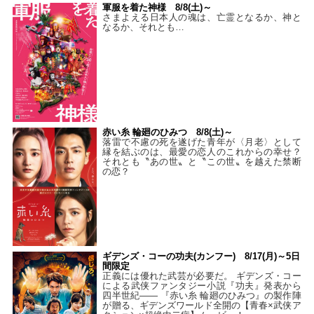
軍服を着た神様 8/8(土)～
さまよえる日本人の魂は、亡霊となるか、神と
なるか、それとも…
赤い糸 輪廻のひみつ 8/8(土)～
落雷で不慮の死を遂げた青年が〈月老〉として
縁を結ぶのは、最愛の恋人のこれからの幸せ？
それとも〝あの世〟と〝この世〟を越えた禁断
の恋？
ギデンズ・コーの功夫(カンフー) 8/17(月)～5日
間限定
正義には優れた武芸が必要だ。 ギデンズ・コー
による武侠ファンタジー小説『功夫』発表から
四半世紀―― 『赤い糸 輪廻のひみつ』の製作陣
が贈る、ギデンズワールド全開の【青春×武侠ア