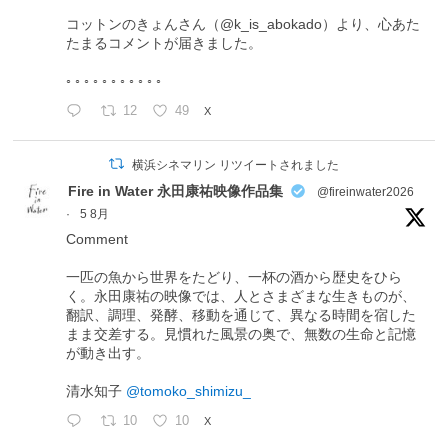
コットンのきょんさん（@k_is_abokado）より、心あた
たまるコメントが届きました。
◦ ◦ ◦ ◦ ◦ ◦ ◦ ◦ ◦ ◦ ◦
12
49
X
横浜シネマリン リツイートされました
Fire in Water 永田康祐映像作品集
@fireinwater2026
·
5 8月
Comment
一匹の魚から世界をたどり、一杯の酒から歴史をひら
く。永田康祐の映像では、人とさまざまな生きものが、
翻訳、調理、発酵、移動を通じて、異なる時間を宿した
まま交差する。見慣れた風景の奥で、無数の生命と記憶
が動き出す。
清水知子
@tomoko_shimizu_
10
10
X