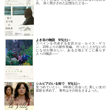
兵。 深く閉ざされた記憶をたどる—
よき谷の物語 9/5(土)～
スペインを代表する名匠ホセ・ルイス・ゲリ
ン、10年ぶりの新作長編。 行ったことがないの
になぜか懐かしい、ある土地とそこに暮らす
人々の物語――
シルビアのいる街で 9/5(土)～
見つめていたい。 6年前に出会った 美しい女の
面影を求めて、 青年はその街をさまよった。