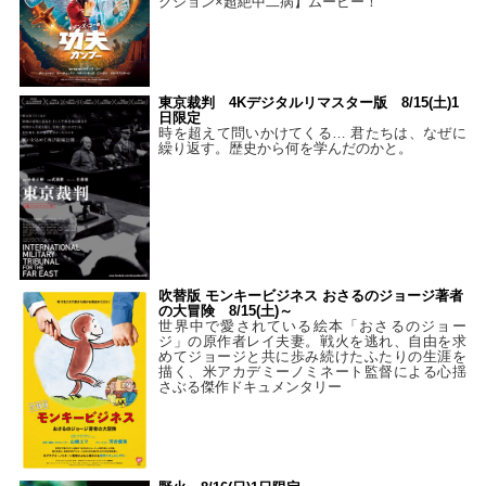
クション×超絶中二病】ムービー！
東京裁判 4Kデジタルリマスター版 8/15(土)1
日限定
時を超えて問いかけてくる… 君たちは、なぜに
繰り返す。歴史から何を学んだのかと。
吹替版 モンキービジネス おさるのジョージ著者
の大冒険 8/15(土)～
世界中で愛されている絵本「おさるのジョー
ジ」の原作者レイ夫妻。戦火を逃れ、自由を求
めてジョージと共に歩み続けたふたりの生涯を
描く、米アカデミーノミネート監督による心揺
さぶる傑作ドキュメンタリー