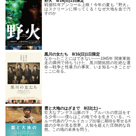
野火 8/16(日)1日限定
戦後81年アンコール上映！今年の夏も『野火』
はスクリーンに帰ってくる！なぜ大地を血で汚
すのか
黒川の女たち 8/16(日)1日限定
なかったことにはできない——1945年 関東軍敗
走の満州で待ちうけた、黒川開拓団の壮絶な運
命―戦争と性暴力の事実、いま知るべきことが
ここに在る。
雲と大地のはざまで 8/22(土)～
壮大なアンデス山脈の下、アルパカの世話をす
る少年――僕らはこの地で今を生きている。ペ
ルー代表のワールドカップ出場に期待を寄せる8
歳の少年が見る世界。人知を超えた圧倒的な自
然。この地の未来を問う。