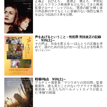
正義よ おびえろ。 悪徳よ 燃えろ。 半世紀
にわたりフランス映画界をけん引してきた映画
監督クロード・シャブロル。“悪意の眼”が輝く彼
の作品群の中でもとくに容赦のない強烈な魅力
をはなつ伝説の３本を公開。
声をあげるということ－性犯罪 刑法改正の記録
－ 9/26(土)～
その声は、社会を変える──ほんとうの正義を求
めて。誰のための法なのか──立ち上がる性暴力
サバイバー
戦場0地点 9/26(土)～
アカデミー賞受賞『マリウポリの20日間』監督
最新作。誰も見たことのないウクライナ侵攻の
最前線－兵士たちのヘルメットカメラが捉え
た“本物”の戦場