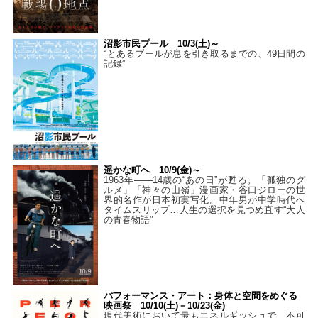
沼影市民プール 10/3(土)～
“とあるプールが息を引き取るまでの、49日間の
記録”
遥かな町へ 10/9(金)～
1963年――14歳の“あの日”が甦る。「孤独のグ
ルメ」「神々の山嶺」漫画家・谷口ジローの世
界的名作が日本初実写化。中年男が中学時代へ
タイムスリップ…人生の選択を見つめ直す“大人
の青春物語”
パフォーマンス・アート：身体と空間をめぐる
映画祭 10/10(土)－10/23(金)
現代美術において最もエネルギッシュで、不可