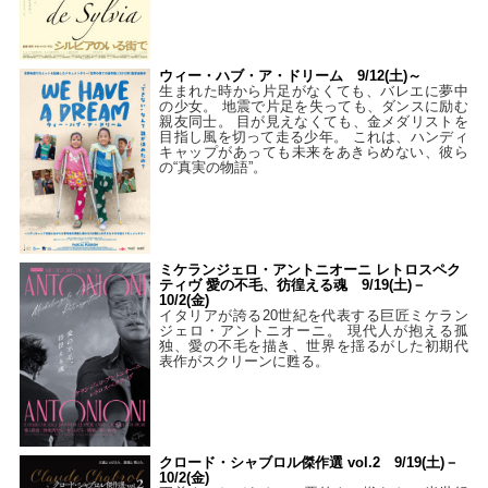
ウィー・ハブ・ア・ドリーム 9/12(土)～
生まれた時から片足がなくても、バレエに夢中
の少女。 地震で片足を失っても、ダンスに励む
親友同士。 目が見えなくても、金メダリストを
目指し風を切って走る少年。 これは、ハンディ
キャップがあっても未来をあきらめない、彼ら
の“真実の物語”。
ミケランジェロ・アントニオーニ レトロスペク
ティヴ 愛の不毛、彷徨える魂 9/19(土)－
10/2(金)
イタリアが誇る20世紀を代表する巨匠ミケラン
ジェロ・アントニオーニ。 現代人が抱える孤
独、愛の不毛を描き、世界を揺るがした初期代
表作がスクリーンに甦る。
クロード・シャブロル傑作選 vol.2 9/19(土)－
10/2(金)