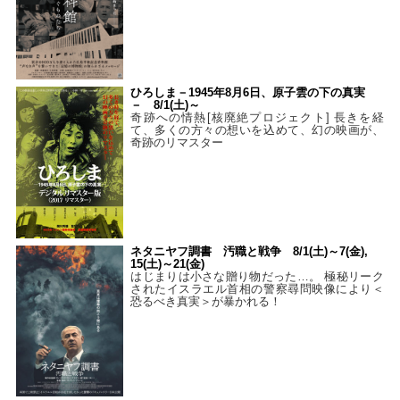
ひろしま－1945年8月6日、原子雲の下の真実
－ 8/1(土)～
奇跡への情熱[核廃絶プロジェクト] 長きを経
て、多くの方々の想いを込めて、幻の映画が、
奇跡のリマスター
ネタニヤフ調書 汚職と戦争 8/1(土)～7(金),
15(土)～21(金)
はじまりは小さな贈り物だった…。 極秘リーク
されたイスラエル首相の警察尋問映像により＜
恐るべき真実＞が暴かれる！