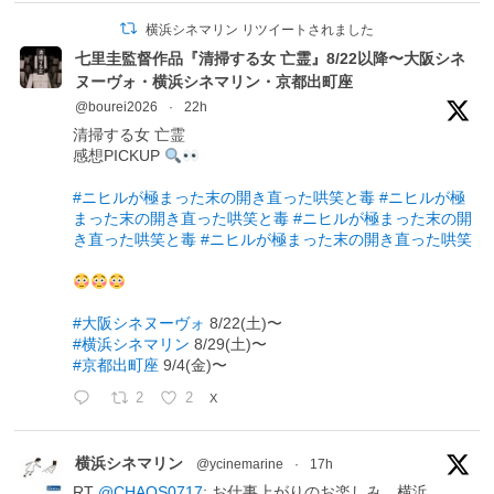
横浜シネマリン リツイートされました
七里圭監督作品『清掃する女 亡霊』8/22以降〜大阪シネ
ヌーヴォ・横浜シネマリン・京都出町座
@bourei2026
·
22h
清掃する女 亡霊
感想PICKUP
#ニヒルが極まった末の開き直った哄笑と毒
#ニヒルが極
まった末の開き直った哄笑と毒
#ニヒルが極まった末の開
き直った哄笑と毒
#ニヒルが極まった末の開き直った哄笑
#大阪シネヌーヴォ
8/22(土)〜
#横浜シネマリン
8/29(土)〜
#京都出町座
9/4(金)〜
2
2
X
横浜シネマリン
@ycinemarine
·
17h
RT
@CHAOS0717
: お仕事上がりのお楽しみ。横浜