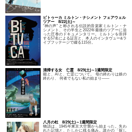
ビトゥーカ ミルトン・ナシメント フェアウェル
ツアー 8/22(土)～
“神の声” と称される伝説的音楽家ミルトン・ナ
シメント、その半生と2022年最後のツアーに迫
った圧巻のドキュメンタリー。ミルトンを崇拝
する57名による証言と、本人のインタヴュー&ラ
イブフッテージで綴る115分。
清掃する女 亡霊 8/29(土)～1週間限定
能と、AIと、亡霊について。 母の終わりは娘の
終わり、 何者でもない私の始まり――
八月の杜 8/29(土)～1週間限定
物語は、1945年東京大空襲から始まった。失わ
れた記憶と、たしかに残る痛み。誰かの「探し