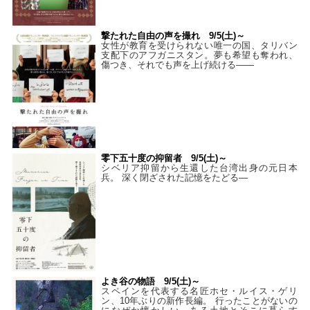
撃たれた自由の声を撮れ 9/5(土)～
女性が教育を受けられない唯一の国、タリバン
支配下のアフガニスタン。夢も希望も奪われ、
傷つき、それでも声を上げ続ける——
零下五十度の抑留者 9/5(土)～
シベリア抑留から生還した台湾出身の元日本
兵。 深く閉ざされた記憶をたどる—
よき谷の物語 9/5(土)～
スペインを代表する名匠ホセ・ルイス・ゲリ
ン、10年ぶりの新作長編。 行ったことがないの