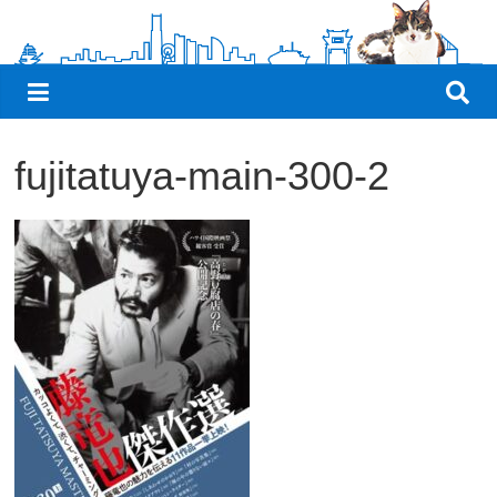
観
た
い
映
画
fujitatuya-main-300-2
は
こ
の
街
で