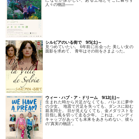
になぜか懐かしい、ある土地とそこに暮らす
人々の物語――
シルビアのいる街で 9/5(土)～
見つめていたい。 6年前に出会った 美しい女の
面影を求めて、 青年はその街をさまよった。
ウィー・ハブ・ア・ドリーム 9/12(土)～
生まれた時から片足がなくても、バレエに夢中
の少女。 地震で片足を失っても、ダンスに励む
親友同士。 目が見えなくても、金メダリストを
目指し風を切って走る少年。 これは、ハンディ
キャップがあっても未来をあきらめない、彼ら
の“真実の物語”。