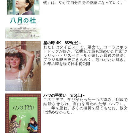
物」は、やがて自分自身の物語になっていく。
星の時 4K 8/29(土)～
わたしはタイピストで、処⼥で、コーラとホッ
トドッグが好き。“20世紀で最も謎めいた作家”ク
ラリッセ・リスペクトルが遺した最後の物語。
ブラジル映画史にきらめく、忘れがたい輝き。
40年の時を経て⽇本初公開
ハワの手習い 9/5(土)～
この世界で、学びがたった一つの望み。13歳で
結婚させられ、自由を奪われた母〈ハワ〉。
——年を重ね、多くの挫折を経てもなお、彼女
は諦めなかった。