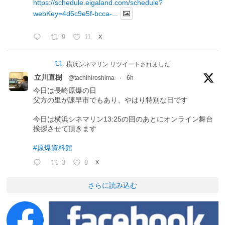
https://schedule.eigaland.com/schedule?
webKey=4d6c9e5f-bcca-...
9
11
X
横浜シネマリン リツイートされました
立川直樹
@tachihiroshima
·
6h
今日は長崎原爆の日
父方の里が諫早市でもあり、やはり特別な日です
今日は横浜シネマリン13:25の回のあとにオンライン舞台
挨拶させて頂きます
#原爆資料館
3
8
X
さらに読み込む