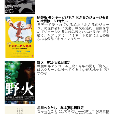
吹替版 モンキービジネス おさるのジョージ著者
の大冒険 8/15(土)～
世界中で愛されている絵本「おさるのジョー
ジ」の原作者レイ夫妻。戦火を逃れ、自由を求
めてジョージと共に歩み続けたふたりの生涯を
描く、米アカデミーノミネート監督による心揺
さぶる傑作ドキュメンタリー
野火 8/16(日)1日限定
戦後81年アンコール上映！今年の夏も『野火』
はスクリーンに帰ってくる！なぜ大地を血で汚
すのか
黒川の女たち 8/16(日)1日限定
なかったことにはできない——1945年 関東軍敗