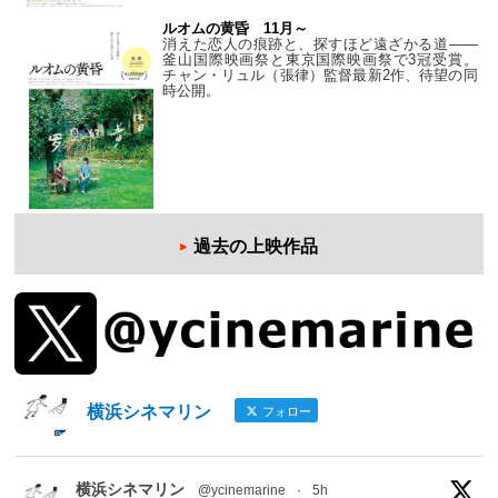
ルオムの黄昏 11月～
消えた恋人の痕跡と、探すほど遠ざかる道——
釜山国際映画祭と東京国際映画祭で3冠受賞。
チャン・リュル（張律）監督最新2作、待望の同
時公開。
過去の上映作品
横浜シネマリン
フォロー
横浜シネマリン
@ycinemarine
·
5h