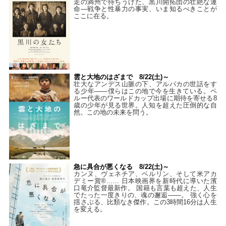
走の満州で待ちうけた、黒川開拓団の壮絶な運
命―戦争と性暴力の事実、いま知るべきことが
ここに在る。
雲と大地のはざまで 8/22(土)～
壮大なアンデス山脈の下、アルパカの世話をす
る少年――僕らはこの地で今を生きている。ペ
ルー代表のワールドカップ出場に期待を寄せる8
歳の少年が見る世界。人知を超えた圧倒的な自
然。この地の未来を問う。
急に具合が悪くなる 8/22(土)～
カンヌ、ヴェネチア、ベルリン、そして米アカ
デミー賞®…… 日本映画界を新時代に導いた濱
口竜介監督最新作。 国籍も言葉も超えた、人生
でたった一度きりの、魂の邂逅――。 強く心を
揺さぶる、比類なき傑作。この3時間16分は人生
を変える。