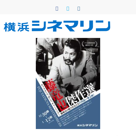
コ
ン
テ
ン
横
ツ
へ
浜
ス
キ
シ
ッ
プ
ネ
マ
リ
ン