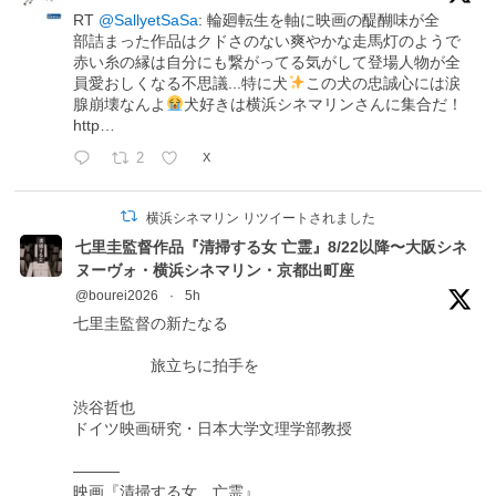
RT
@SallyetSaSa
: 輪廻転生を軸に映画の醍醐味が全
部詰まった作品はクドさのない爽やかな走馬灯のようで
赤い糸の縁は自分にも繋がってる気がして登場人物が全
員愛おしくなる不思議...特に犬
この犬の忠誠心には涙
腺崩壊なんよ
犬好きは横浜シネマリンさんに集合だ！
http…
2
X
横浜シネマリン リツイートされました
七里圭監督作品『清掃する女 亡霊』8/22以降〜大阪シネ
ヌーヴォ・横浜シネマリン・京都出町座
@bourei2026
·
5h
七里圭監督の新たなる
旅立ちに拍手を
渋谷哲也
ドイツ映画研究・日本大学文理学部教授
―――
映画『清掃する女 亡霊』