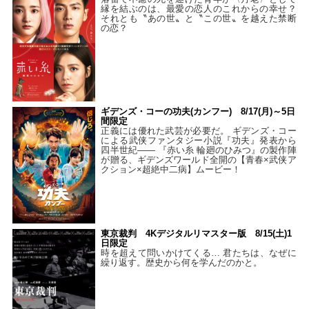
縁を結ぶのは、最愛の恋人のこれからの幸せ？
それとも〝あの世〟と〝この世〟を越えた禁断
の恋？
ギデンズ・コーの功夫(カンフー) 8/17(月)～5日
間限定
正義には優れた武芸が必要だ。 ギデンズ・コー
による武侠ファンタジー小説『功夫』発表から
四半世紀―― 『赤い糸 輪廻のひみつ』の製作陣
が贈る、ギデンズワールド全開の【青春×武侠ア
クション×超絶中二病】ムービー！
東京裁判 4Kデジタルリマスター版 8/15(土)1
日限定
時を超えて問いかけてくる… 君たちは、なぜに
繰り返す。歴史から何を学んだのかと。