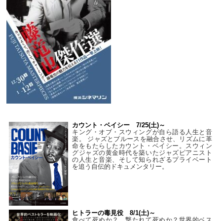
カウント・ベイシー 7/25(土)～
キング・オブ・スウィングが自ら語る人生と音
楽。 ジャズとブルースを融合させ、リズムに革
命をもたらしたカウント・ベイシー。スウィン
グジャズの黄金時代を築いたジャズピアニスト
の人生と音楽、そして知られざるプライベート
を追う自伝的ドキュメンタリー。
ヒトラーの毒見役 8/1(土)～
食べて死ぬか？ 撃たれて死ぬか？世界的ベス