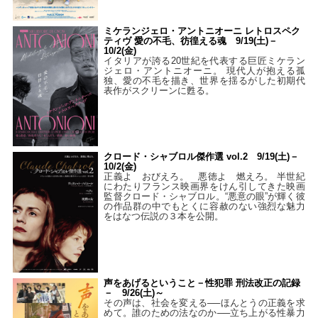
ミケランジェロ・アントニオーニ レトロスペク
ティヴ 愛の不毛、彷徨える魂 9/19(土)－
10/2(金)
イタリアが誇る20世紀を代表する巨匠ミケラン
ジェロ・アントニオーニ。 現代人が抱える孤
独、愛の不毛を描き、世界を揺るがした初期代
表作がスクリーンに甦る。
クロード・シャブロル傑作選 vol.2 9/19(土)－
10/2(金)
正義よ おびえろ。 悪徳よ 燃えろ。 半世紀
にわたりフランス映画界をけん引してきた映画
監督クロード・シャブロル。“悪意の眼”が輝く彼
の作品群の中でもとくに容赦のない強烈な魅力
をはなつ伝説の３本を公開。
声をあげるということ－性犯罪 刑法改正の記録
－ 9/26(土)～
その声は、社会を変える──ほんとうの正義を求
めて。誰のための法なのか──立ち上がる性暴力