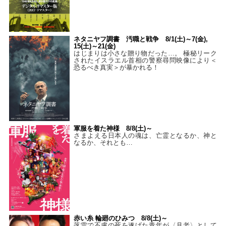
ネタニヤフ調書 汚職と戦争 8/1(土)～7(金),
15(土)～21(金)
はじまりは小さな贈り物だった…。 極秘リーク
されたイスラエル首相の警察尋問映像により＜
恐るべき真実＞が暴かれる！
軍服を着た神様 8/8(土)～
さまよえる日本人の魂は、亡霊となるか、神と
なるか、それとも…
赤い糸 輪廻のひみつ 8/8(土)～
落雷で不慮の死を遂げた青年が〈月老〉として