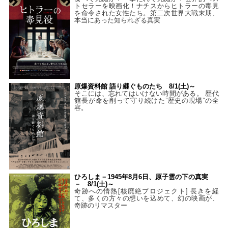
トセラーを映画化！ナチスからヒトラーの毒見
を命令された女性たち。第二次世界大戦末期、
本当にあった知られざる真実
原爆資料館 語り継ぐものたち 8/1(土)～
そこには、忘れてはいけない時間がある。 歴代
館長が命を削って守り続けた”歴史の現場”の全
容。
ひろしま－1945年8月6日、原子雲の下の真実
－ 8/1(土)～
奇跡への情熱[核廃絶プロジェクト] 長きを経
て、多くの方々の想いを込めて、幻の映画が、
奇跡のリマスター