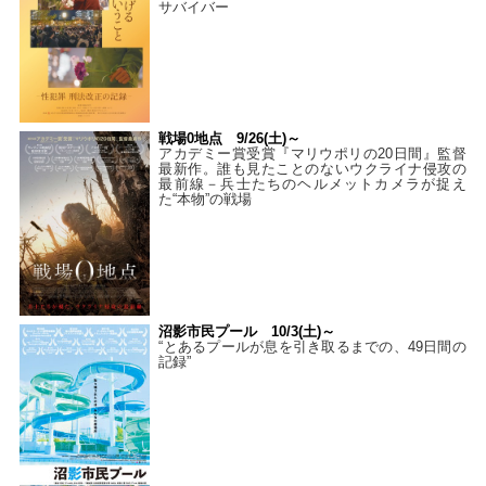
サバイバー
戦場0地点 9/26(土)～
アカデミー賞受賞『マリウポリの20日間』監督
最新作。誰も見たことのないウクライナ侵攻の
最前線－兵士たちのヘルメットカメラが捉え
た“本物”の戦場
沼影市民プール 10/3(土)～
“とあるプールが息を引き取るまでの、49日間の
記録”