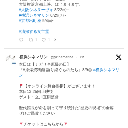
大阪横浜京都上映、はじまります。
#大阪シネヌーヴォ
8/22㈯~
#横浜シネマリン
8/29(㈯~
#京都出町座
9/4㈮~
#清掃する女亡霊
1
1
X
横浜シネマリン
@ycinemarine
·
6h
本日は【ナガサキ原爆の日】
『#原爆資料館 語り継ぐものたち』8/9㊐
#横浜シネマリ
ン
【オンライン舞台挨拶】がございます！
本日13:25回上映後
ゲスト：立川直樹監督
歴代館長が命を削って守り続けた”歴史の現場”の全容
ぜひご鑑賞ください
チケットはこちらから