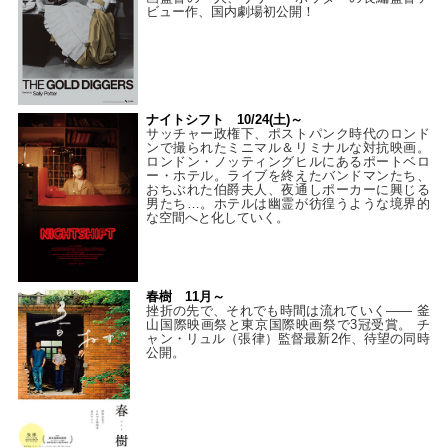
ビュー作、国内劇場初公開！
ナイトシフト 10/24(土)～
サッチャー政権下、ポストパンク時代のロンド
ンで撮られたミニマル＆リミナルな対抗映画。
ロンドン・ノッティングヒルにあるポートベロ
ー・ホテル。ライブを終えたバンドマンたち、
おちぶれた伯爵夫人、夜通しポーカーに興じる
男たち…。ホテルは幽霊が彷徨うような境界的
な空間へと化していく。
春樹 11月～
挫折の先で、それでも時間は流れていく—— 釜
山国際映画祭と東京国際映画祭で3冠受賞。 チ
ャン・リュル（張律）監督最新2作、待望の同時
公開。