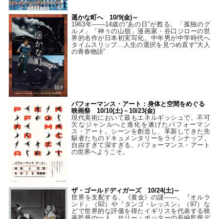
遥かな町へ 10/9(金)～
1963年――14歳の“あの日”が甦る。「孤独のグ
ルメ」「神々の山嶺」漫画家・谷口ジローの世
界的名作が日本初実写化。中年男が中学時代へ
タイムスリップ…人生の選択を見つめ直す“大人
の青春物語”
パフォーマンス・アート：身体と空間をめぐる
映画祭 10/10(土)－10/23(金)
現代美術において最もエネルギッシュで、不可
欠なジャンルへと進化を遂げたパフォーマン
ス・アート。シーンを創造し、革新してきた先
駆者たちのドキュメンタリーをラインナップ。
自由すぎて深すぎる、パフォーマンス・アート
の世界へようこそ。
ザ・ゴールドディガーズ 10/24(土)～
世界を支配する、《黄金》の謎――。『オルラ
ンド』（92）や『タンゴ・レッスン』（97）な
どで世界的な評価を得たイギリスを代表する映
画監督の一人、サリー・ポッターの長編監督デ