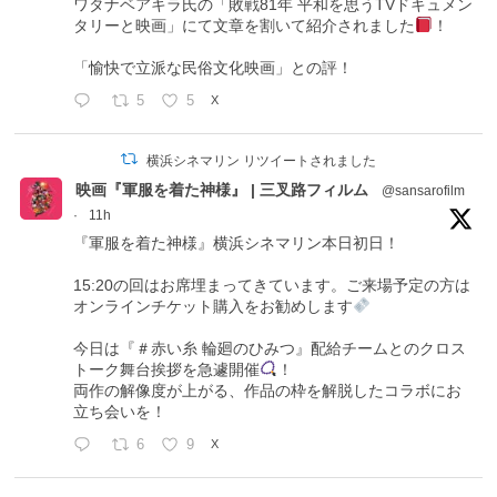
ワタナベアキラ氏の「敗戦81年 平和を思うTVドキュメン
タリーと映画」にて文章を割いて紹介されました
！
「愉快で立派な民俗文化映画」との評！
5
5
X
横浜シネマリン リツイートされました
映画『軍服を着た神様』 | 三叉路フィルム
@sansarofilm
·
11h
『軍服を着た神様』横浜シネマリン本日初日！
15:20の回はお席埋まってきています。ご来場予定の方は
オンラインチケット購入をお勧めします
今日は『＃赤い糸 輪廻のひみつ』配給チームとのクロス
トーク舞台挨拶を急遽開催
！
両作の解像度が上がる、作品の枠を解脱したコラボにお
立ち会いを！
6
9
X