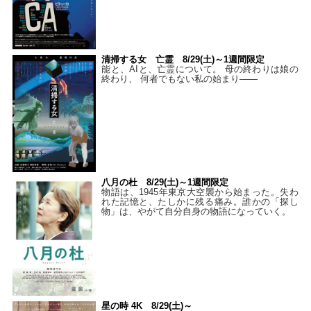
清掃する女 亡霊 8/29(土)～1週間限定
能と、AIと、亡霊について。 母の終わりは娘の
終わり、 何者でもない私の始まり――
八月の杜 8/29(土)～1週間限定
物語は、1945年東京大空襲から始まった。失わ
れた記憶と、たしかに残る痛み。誰かの「探し
物」は、やがて自分自身の物語になっていく。
星の時 4K 8/29(土)～