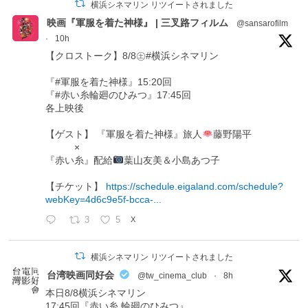
横浜シネマリン リツイートされました
映画『軍服を着た神様』 | 三叉路フィルム
@sansarofilm
·
10h
【クロストーク】8/8㊏#横浜シネマリン
『#軍服を着た神様』15:20回
『#赤い糸輪廻のひみつ』17:45回
各上映後
【ゲスト】 『軍服を着た神様』旅人
藤野陽平
×
『赤い糸』配給
葉山友美＆小島あつ子
【チケット】
https://schedule.eigaland.com/schedule?
webKey=4d6c9e5f-bcca-...
3
5
X
横浜シネマリン リツイートされました
台湾映画同好会
@tw_cinema_club
·
8h
本日8/8横浜シネマリン
17:45回『赤い糸 輪廻のひみつ』