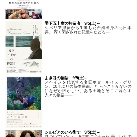
零下五十度の抑留者 9/5(土)～
シベリア抑留から生還した台湾出身の元日本
兵。 深く閉ざされた記憶をたどる—
よき谷の物語 9/5(土)～
スペインを代表する名匠ホセ・ルイス・ゲリ
ン、10年ぶりの新作長編。 行ったことがないの
になぜか懐かしい、ある土地とそこに暮らす
人々の物語――
シルビアのいる街で 9/5(土)～
見つめていたい。 6年前に出会った 美しい女の