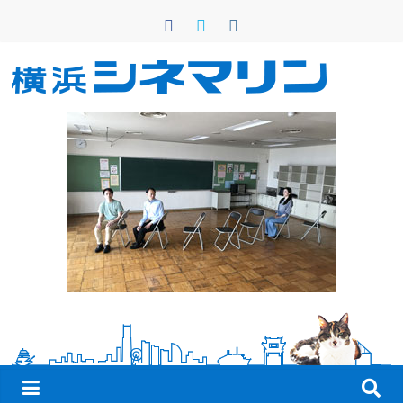
コ
ン
テ
ン
横
ツ
へ
浜
ス
キ
シ
ッ
プ
ネ
マ
リ
ン