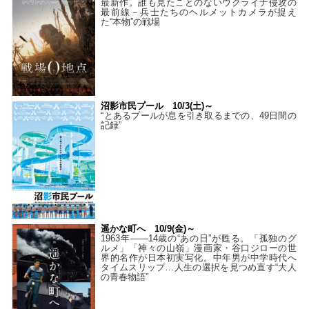
最新作。誰も見たことのないウクライナ侵攻の
最前線－兵士たちのヘルメットカメラが捉え
た“本物”の戦場
沼影市民プール 10/3(土)～
“とあるプールが息を引き取るまでの、49日間の
記録”
遥かな町へ 10/9(金)～
1963年――14歳の“あの日”が甦る。「孤独のグ
ルメ」「神々の山嶺」漫画家・谷口ジローの世
界的名作が日本初実写化。中年男が中学時代へ
タイムスリップ…人生の選択を見つめ直す“大人
の青春物語”