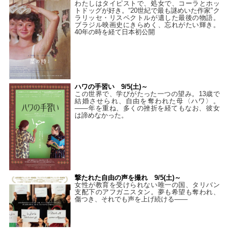
わたしはタイピストで、処⼥で、コーラとホッ
トドッグが好き。“20世紀で最も謎めいた作家”ク
ラリッセ・リスペクトルが遺した最後の物語。
ブラジル映画史にきらめく、忘れがたい輝き。
40年の時を経て⽇本初公開
ハワの手習い 9/5(土)～
この世界で、学びがたった一つの望み。13歳で
結婚させられ、自由を奪われた母〈ハワ〉。
——年を重ね、多くの挫折を経てもなお、彼女
は諦めなかった。
撃たれた自由の声を撮れ 9/5(土)～
女性が教育を受けられない唯一の国、タリバン
支配下のアフガニスタン。夢も希望も奪われ、
傷つき、それでも声を上げ続ける——