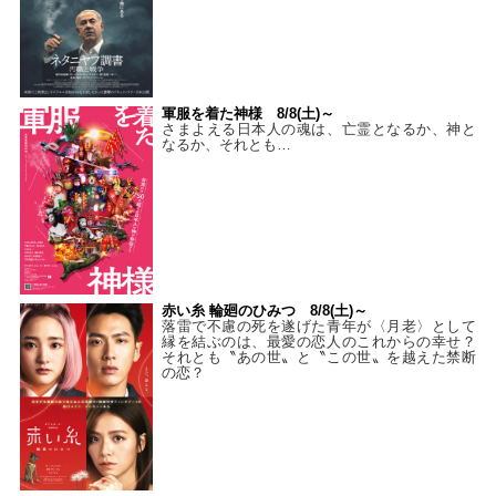
軍服を着た神様 8/8(土)～
さまよえる日本人の魂は、亡霊となるか、神と
なるか、それとも…
赤い糸 輪廻のひみつ 8/8(土)～
落雷で不慮の死を遂げた青年が〈月老〉として
縁を結ぶのは、最愛の恋人のこれからの幸せ？
それとも〝あの世〟と〝この世〟を越えた禁断
の恋？