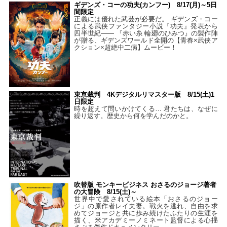
ギデンズ・コーの功夫(カンフー) 8/17(月)～5日
間限定
正義には優れた武芸が必要だ。 ギデンズ・コー
による武侠ファンタジー小説『功夫』発表から
四半世紀―― 『赤い糸 輪廻のひみつ』の製作陣
が贈る、ギデンズワールド全開の【青春×武侠ア
クション×超絶中二病】ムービー！
東京裁判 4Kデジタルリマスター版 8/15(土)1
日限定
時を超えて問いかけてくる… 君たちは、なぜに
繰り返す。歴史から何を学んだのかと。
吹替版 モンキービジネス おさるのジョージ著者
の大冒険 8/15(土)～
世界中で愛されている絵本「おさるのジョー
ジ」の原作者レイ夫妻。戦火を逃れ、自由を求
めてジョージと共に歩み続けたふたりの生涯を
描く、米アカデミーノミネート監督による心揺