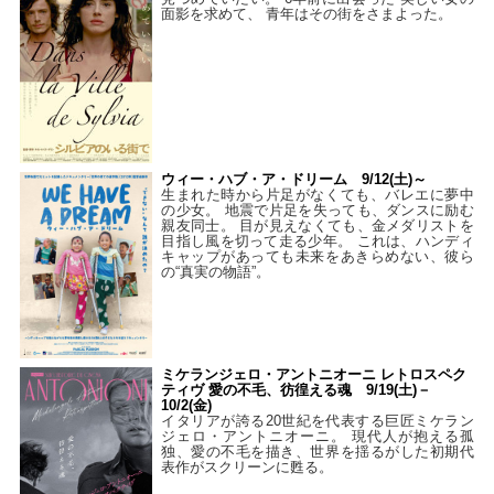
面影を求めて、 青年はその街をさまよった。
ウィー・ハブ・ア・ドリーム 9/12(土)～
生まれた時から片足がなくても、バレエに夢中
の少女。 地震で片足を失っても、ダンスに励む
親友同士。 目が見えなくても、金メダリストを
目指し風を切って走る少年。 これは、ハンディ
キャップがあっても未来をあきらめない、彼ら
の“真実の物語”。
ミケランジェロ・アントニオーニ レトロスペク
ティヴ 愛の不毛、彷徨える魂 9/19(土)－
10/2(金)
イタリアが誇る20世紀を代表する巨匠ミケラン
ジェロ・アントニオーニ。 現代人が抱える孤
独、愛の不毛を描き、世界を揺るがした初期代
表作がスクリーンに甦る。