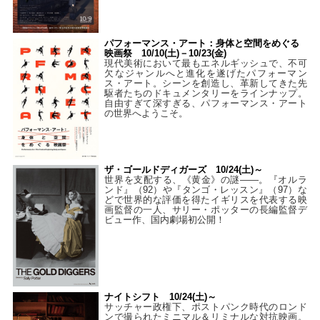
パフォーマンス・アート：身体と空間をめぐる
映画祭 10/10(土)－10/23(金)
現代美術において最もエネルギッシュで、不可
欠なジャンルへと進化を遂げたパフォーマン
ス・アート。シーンを創造し、革新してきた先
駆者たちのドキュメンタリーをラインナップ。
自由すぎて深すぎる、パフォーマンス・アート
の世界へようこそ。
ザ・ゴールドディガーズ 10/24(土)～
世界を支配する、《黄金》の謎――。『オルラ
ンド』（92）や『タンゴ・レッスン』（97）な
どで世界的な評価を得たイギリスを代表する映
画監督の一人、サリー・ポッターの長編監督デ
ビュー作、国内劇場初公開！
ナイトシフト 10/24(土)～
サッチャー政権下、ポストパンク時代のロンド
ンで撮られたミニマル＆リミナルな対抗映画。