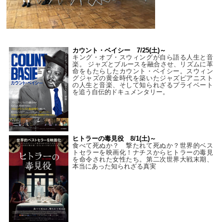
カウント・ベイシー 7/25(土)～
キング・オブ・スウィングが自ら語る人生と音
楽。 ジャズとブルースを融合させ、リズムに革
命をもたらしたカウント・ベイシー。スウィン
グジャズの黄金時代を築いたジャズピアニスト
の人生と音楽、そして知られざるプライベート
を追う自伝的ドキュメンタリー。
ヒトラーの毒見役 8/1(土)～
食べて死ぬか？ 撃たれて死ぬか？世界的ベス
トセラーを映画化！ナチスからヒトラーの毒見
を命令された女性たち。第二次世界大戦末期、
本当にあった知られざる真実