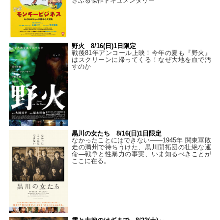
さぶる傑作ドキュメンタリー
野火 8/16(日)1日限定
戦後81年アンコール上映！今年の夏も『野火』
はスクリーンに帰ってくる！なぜ大地を血で汚
すのか
黒川の女たち 8/16(日)1日限定
なかったことにはできない——1945年 関東軍敗
走の満州で待ちうけた、黒川開拓団の壮絶な運
命―戦争と性暴力の事実、いま知るべきことが
ここに在る。