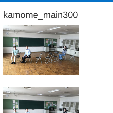
観
kamome_main300
た
い
映
画
は
こ
の
街
で