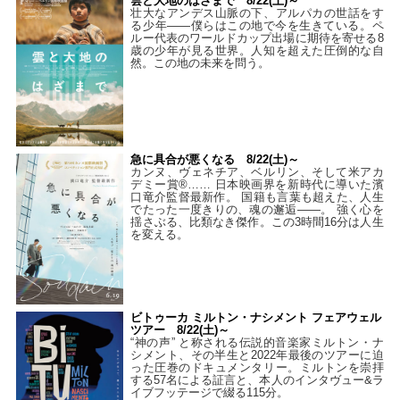
雲と大地のはざまで 8/22(土)～
壮大なアンデス山脈の下、アルパカの世話をす
る少年――僕らはこの地で今を生きている。ペ
ルー代表のワールドカップ出場に期待を寄せる8
歳の少年が見る世界。人知を超えた圧倒的な自
然。この地の未来を問う。
急に具合が悪くなる 8/22(土)～
カンヌ、ヴェネチア、ベルリン、そして米アカ
デミー賞®…… 日本映画界を新時代に導いた濱
口竜介監督最新作。 国籍も言葉も超えた、人生
でたった一度きりの、魂の邂逅――。 強く心を
揺さぶる、比類なき傑作。この3時間16分は人生
を変える。
ビトゥーカ ミルトン・ナシメント フェアウェル
ツアー 8/22(土)～
“神の声” と称される伝説的音楽家ミルトン・ナ
シメント、その半生と2022年最後のツアーに迫
った圧巻のドキュメンタリー。ミルトンを崇拝
する57名による証言と、本人のインタヴュー&ラ
イブフッテージで綴る115分。