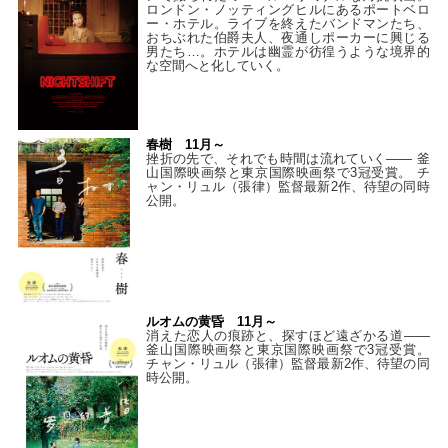
ロンドン・ノッティングヒルにあるポートベロ
ー・ホテル。ライブを終えたバンドマンたち、
おちぶれた伯爵夫人、夜通しポーカーに興じる
男たち…。ホテルは幽霊が彷徨うような境界的
な空間へと化していく。
春樹 11月～
挫折の先で、それでも時間は流れていく—— 釜
山国際映画祭と東京国際映画祭で3冠受賞。 チ
ャン・リュル（張律）監督最新2作、待望の同時
公開。
ルオムの黄昏 11月～
消えた恋人の痕跡と、探すほど遠ざかる道——
釜山国際映画祭と東京国際映画祭で3冠受賞。
チャン・リュル（張律）監督最新2作、待望の同
時公開。