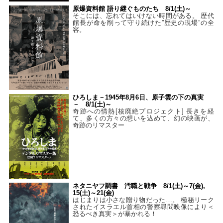
原爆資料館 語り継ぐものたち 8/1(土)～
そこには、忘れてはいけない時間がある。 歴代
館長が命を削って守り続けた”歴史の現場”の全
容。
ひろしま－1945年8月6日、原子雲の下の真実
－ 8/1(土)～
奇跡への情熱[核廃絶プロジェクト] 長きを経
て、多くの方々の想いを込めて、幻の映画が、
奇跡のリマスター
ネタニヤフ調書 汚職と戦争 8/1(土)～7(金),
15(土)～21(金)
はじまりは小さな贈り物だった…。 極秘リーク
されたイスラエル首相の警察尋問映像により＜
恐るべき真実＞が暴かれる！