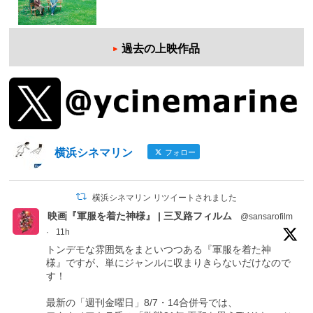
過去の上映作品
横浜シネマリン
フォロー
横浜シネマリン リツイートされました
映画『軍服を着た神様』 | 三叉路フィルム
@sansarofilm
·
11h
トンデモな雰囲気をまといつつある『軍服を着た神
様』ですが、単にジャンルに収まりきらないだけなので
す！
最新の「週刊金曜日」8/7・14合併号では、