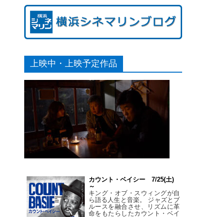
上映中・上映予定作品
カウント・ベイシー 7/25(土)
～
キング・オブ・スウィングが自
ら語る人生と音楽。 ジャズとブ
ルースを融合させ、リズムに革
命をもたらしたカウント・ベイ