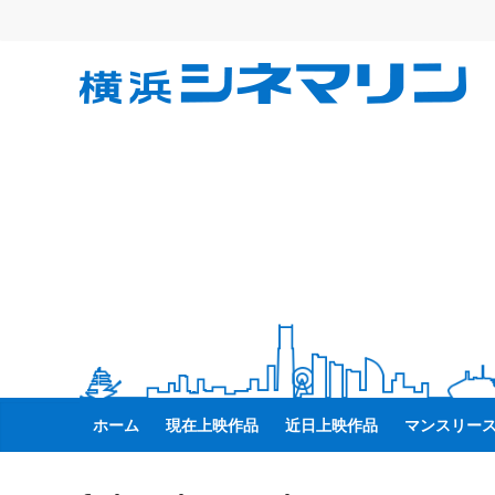
コ
ン
テ
横
ン
ツ
へ
浜
ス
キ
シ
ッ
プ
ネ
マ
リ
ホーム
現在上映作品
近日上映作品
マンスリー
ン