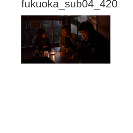
fukuoka_sub04_420
観
た
い
映
画
は
こ
の
街
で