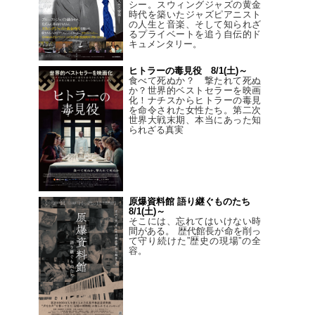
シー。スウィングジャズの黄金
時代を築いたジャズピアニスト
の人生と音楽、そして知られざ
るプライベートを追う自伝的ド
キュメンタリー。
ヒトラーの毒見役 8/1(土)～
食べて死ぬか？ 撃たれて死ぬ
か？世界的ベストセラーを映画
化！ナチスからヒトラーの毒見
を命令された女性たち。第二次
世界大戦末期、本当にあった知
られざる真実
原爆資料館 語り継ぐものたち
8/1(土)～
そこには、忘れてはいけない時
間がある。 歴代館長が命を削っ
て守り続けた”歴史の現場”の全
容。