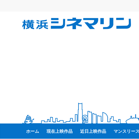
コ
ン
テ
横
ン
ツ
へ
浜
ス
キ
シ
ッ
プ
ネ
マ
リ
ン
ホーム
現在上映作品
近日上映作品
マンスリー