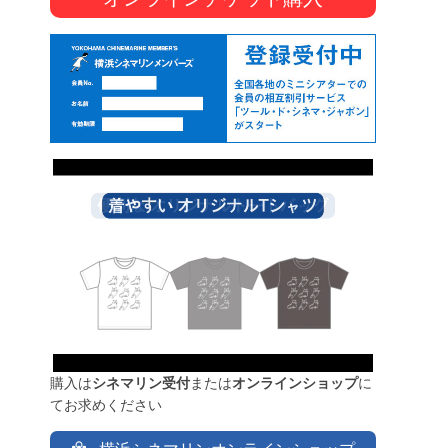
購入は
シネマリン受付
または
オンラインショップ
に
てお求めください