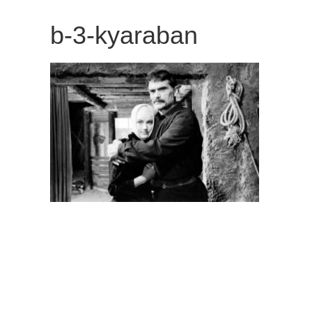
観
b-3-kyaraban
た
い
映
画
は
こ
の
街
で