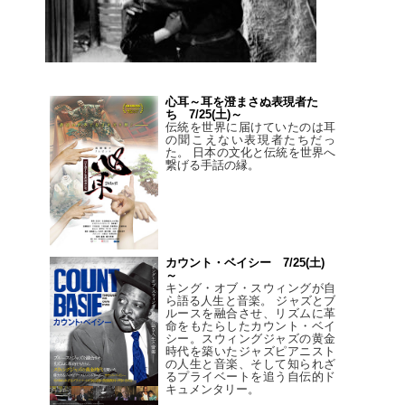
心耳～耳を澄まさぬ表現者た
ち 7/25(土)～
伝統を世界に届けていたのは耳
の聞こえない表現者たちだっ
た。 日本の文化と伝統を世界へ
繋げる手話の縁。
カウント・ベイシー 7/25(土)
～
キング・オブ・スウィングが自
ら語る人生と音楽。 ジャズとブ
ルースを融合させ、リズムに革
命をもたらしたカウント・ベイ
シー。スウィングジャズの黄金
時代を築いたジャズピアニスト
の人生と音楽、そして知られざ
るプライベートを追う自伝的ド
キュメンタリー。