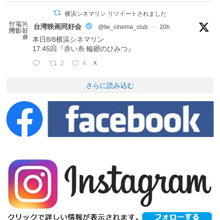
横浜シネマリン リツイートされました
台湾映画同好会
@tw_cinema_club
·
20h
本日8/8横浜シネマリン
17:45回『赤い糸 輪廻のひみつ』
2
4
X
さらに読み込む