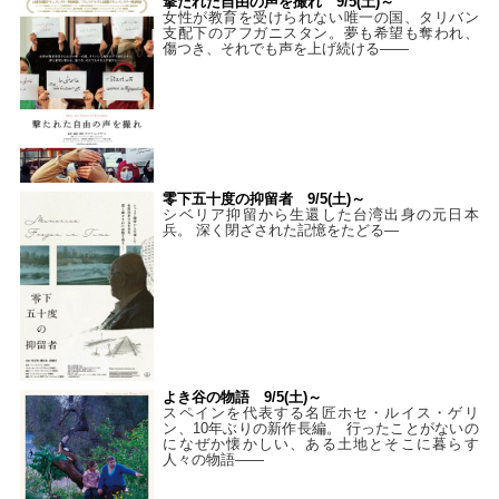
撃たれた自由の声を撮れ 9/5(土)～
女性が教育を受けられない唯一の国、タリバン
支配下のアフガニスタン。夢も希望も奪われ、
傷つき、それでも声を上げ続ける——
零下五十度の抑留者 9/5(土)～
シベリア抑留から生還した台湾出身の元日本
兵。 深く閉ざされた記憶をたどる—
よき谷の物語 9/5(土)～
スペインを代表する名匠ホセ・ルイス・ゲリ
ン、10年ぶりの新作長編。 行ったことがないの
になぜか懐かしい、ある土地とそこに暮らす
人々の物語――