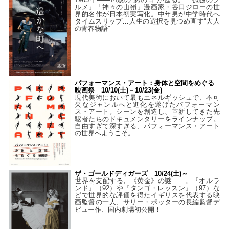
ルメ」「神々の山嶺」漫画家・谷口ジローの世
界的名作が日本初実写化。中年男が中学時代へ
タイムスリップ…人生の選択を見つめ直す“大人
の青春物語”
パフォーマンス・アート：身体と空間をめぐる
映画祭 10/10(土)－10/23(金)
現代美術において最もエネルギッシュで、不可
欠なジャンルへと進化を遂げたパフォーマン
ス・アート。シーンを創造し、革新してきた先
駆者たちのドキュメンタリーをラインナップ。
自由すぎて深すぎる、パフォーマンス・アート
の世界へようこそ。
ザ・ゴールドディガーズ 10/24(土)～
世界を支配する、《黄金》の謎――。『オルラ
ンド』（92）や『タンゴ・レッスン』（97）な
どで世界的な評価を得たイギリスを代表する映
画監督の一人、サリー・ポッターの長編監督デ
ビュー作、国内劇場初公開！