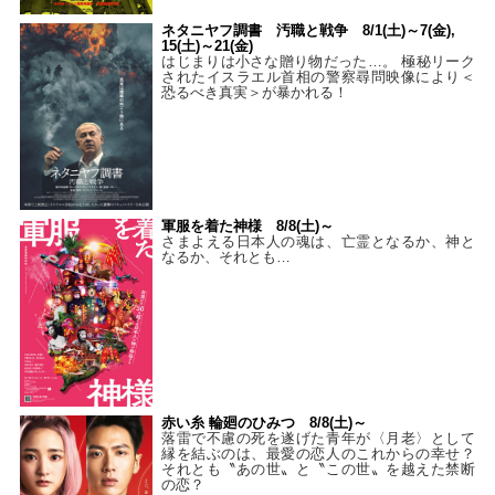
ネタニヤフ調書 汚職と戦争 8/1(土)～7(金),
15(土)～21(金)
はじまりは小さな贈り物だった…。 極秘リーク
されたイスラエル首相の警察尋問映像により＜
恐るべき真実＞が暴かれる！
軍服を着た神様 8/8(土)～
さまよえる日本人の魂は、亡霊となるか、神と
なるか、それとも…
赤い糸 輪廻のひみつ 8/8(土)～
落雷で不慮の死を遂げた青年が〈月老〉として
縁を結ぶのは、最愛の恋人のこれからの幸せ？
それとも〝あの世〟と〝この世〟を越えた禁断
の恋？