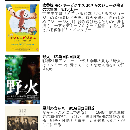
吹替版 モンキービジネス おさるのジョージ著者
の大冒険 8/15(土)～
世界中で愛されている絵本「おさるのジョー
ジ」の原作者レイ夫妻。戦火を逃れ、自由を求
めてジョージと共に歩み続けたふたりの生涯を
描く、米アカデミーノミネート監督による心揺
さぶる傑作ドキュメンタリー
野火 8/16(日)1日限定
戦後81年アンコール上映！今年の夏も『野火』
はスクリーンに帰ってくる！なぜ大地を血で汚
すのか
黒川の女たち 8/16(日)1日限定
なかったことにはできない——1945年 関東軍敗
走の満州で待ちうけた、黒川開拓団の壮絶な運
命―戦争と性暴力の事実、いま知るべきことが
ここに在る。