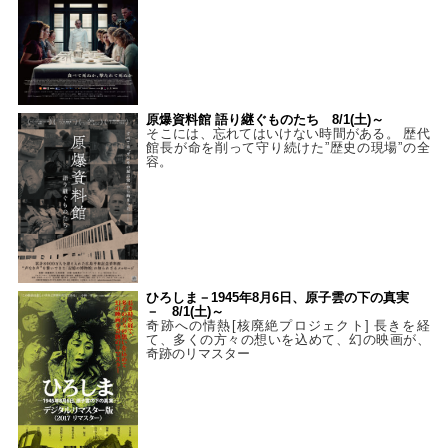
原爆資料館 語り継ぐものたち 8/1(土)～
そこには、忘れてはいけない時間がある。 歴代
館長が命を削って守り続けた”歴史の現場”の全
容。
ひろしま－1945年8月6日、原子雲の下の真実
－ 8/1(土)～
奇跡への情熱[核廃絶プロジェクト] 長きを経
て、多くの方々の想いを込めて、幻の映画が、
奇跡のリマスター