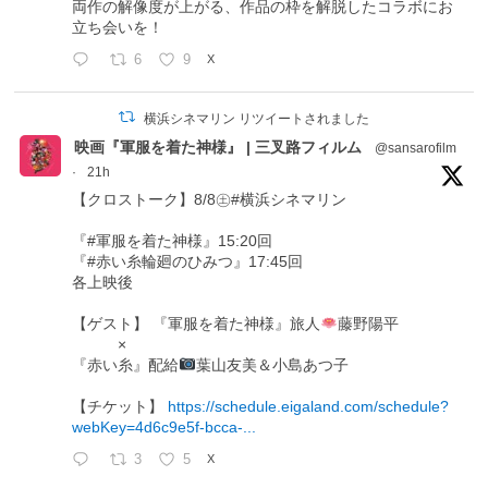
両作の解像度が上がる、作品の枠を解脱したコラボにお
立ち会いを！
6
9
X
横浜シネマリン リツイートされました
映画『軍服を着た神様』 | 三叉路フィルム
@sansarofilm
·
21h
【クロストーク】8/8㊏#横浜シネマリン
『#軍服を着た神様』15:20回
『#赤い糸輪廻のひみつ』17:45回
各上映後
【ゲスト】 『軍服を着た神様』旅人
藤野陽平
×
『赤い糸』配給
葉山友美＆小島あつ子
【チケット】
https://schedule.eigaland.com/schedule?
webKey=4d6c9e5f-bcca-...
3
5
X