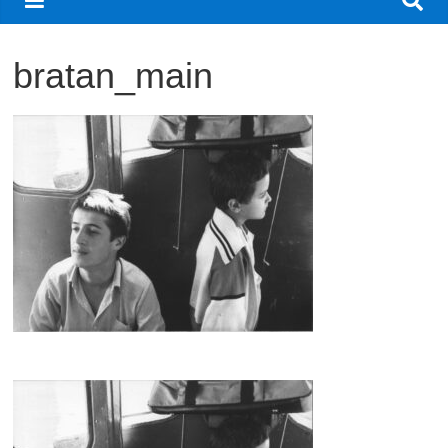
観
た
bratan_main
い
映
画
は
こ
の
街
で