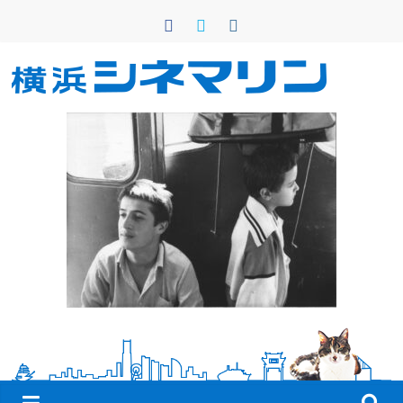
コ
ン
テ
ン
横
ツ
へ
浜
ス
キ
シ
ッ
プ
ネ
マ
リ
ン