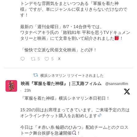
トンデモな雰囲気をまといつつある『軍服を着た神
様』ですが、単にジャンルに収まりきらないだけなので
す！
最新の「週刊金曜日」8/7・14合併号では、
ワタナベアキラ氏の「敗戦81年 平和を思うTVドキュメン
タリーと映画」にて文章を割いて紹介されました
！
「愉快で立派な民俗文化映画」との評！
5
5
X
横浜シネマリン リツイートされました
映画『軍服を着た神様』 | 三叉路フィルム
@sansarofilm
·
23h
『軍服を着た神様』横浜シネマリン本日初日！
15:20の回はお席埋まってきています。ご来場予定の方は
オンラインチケット購入をお勧めします
今日は『＃赤い糸 輪廻のひみつ』配給チームとのクロス
トーク舞台挨拶を急遽開催
！