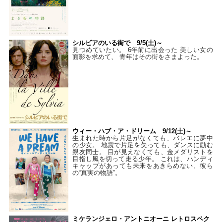
シルビアのいる街で 9/5(土)～
見つめていたい。 6年前に出会った 美しい女の
面影を求めて、 青年はその街をさまよった。
ウィー・ハブ・ア・ドリーム 9/12(土)～
生まれた時から片足がなくても、バレエに夢中
の少女。 地震で片足を失っても、ダンスに励む
親友同士。 目が見えなくても、金メダリストを
目指し風を切って走る少年。 これは、ハンディ
キャップがあっても未来をあきらめない、彼ら
の“真実の物語”。
ミケランジェロ・アントニオーニ レトロスペク