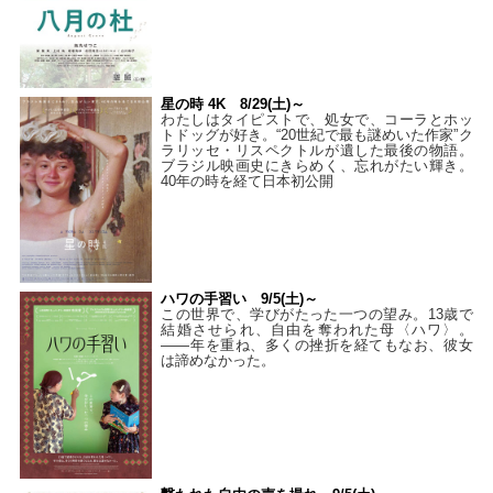
星の時 4K 8/29(土)～
わたしはタイピストで、処⼥で、コーラとホッ
トドッグが好き。“20世紀で最も謎めいた作家”ク
ラリッセ・リスペクトルが遺した最後の物語。
ブラジル映画史にきらめく、忘れがたい輝き。
40年の時を経て⽇本初公開
ハワの手習い 9/5(土)～
この世界で、学びがたった一つの望み。13歳で
結婚させられ、自由を奪われた母〈ハワ〉。
——年を重ね、多くの挫折を経てもなお、彼女
は諦めなかった。