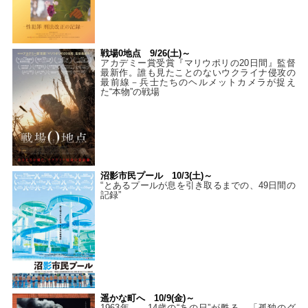
戦場0地点 9/26(土)～
アカデミー賞受賞『マリウポリの20日間』監督
最新作。誰も見たことのないウクライナ侵攻の
最前線－兵士たちのヘルメットカメラが捉え
た“本物”の戦場
沼影市民プール 10/3(土)～
“とあるプールが息を引き取るまでの、49日間の
記録”
遥かな町へ 10/9(金)～
1963年――14歳の“あの日”が甦る。「孤独のグ