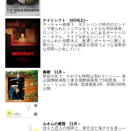
ナイトシフト 10/24(土)～
サッチャー政権下、ポストパンク時代のロンド
ンで撮られたミニマル＆リミナルな対抗映画。
ロンドン・ノッティングヒルにあるポートベロ
ー・ホテル。ライブを終えたバンドマンたち、
おちぶれた伯爵夫人、夜通しポーカーに興じる
男たち…。ホテルは幽霊が彷徨うような境界的
な空間へと化していく。
春樹 11月～
挫折の先で、それでも時間は流れていく—— 釜
山国際映画祭と東京国際映画祭で3冠受賞。 チ
ャン・リュル（張律）監督最新2作、待望の同時
公開。
ルオムの黄昏 11月～
消えた恋人の痕跡と、探すほど遠ざかる道——