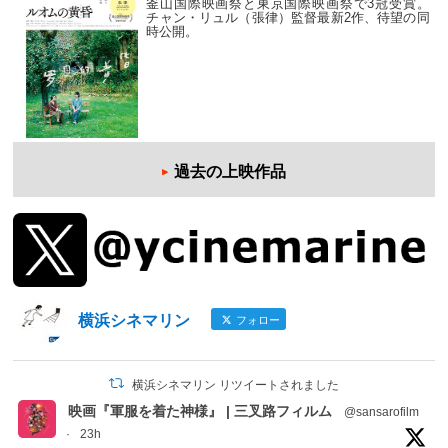
釜山国際映画祭と東京国際映画祭で3冠受賞。
チャン・リュル（張律）監督最新2作、待望の同
時公開。
過去の上映作品
横浜シネマリン
フォロー
横浜シネマリン リツイートされました
映画『軍服を着た神様』 | 三叉路フィルム
@sansarofilm
·
23h