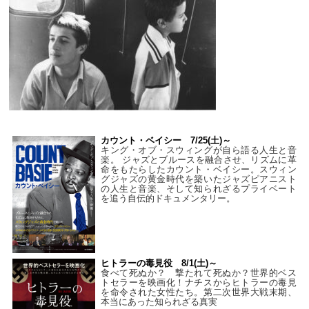
カウント・ベイシー 7/25(土)～
キング・オブ・スウィングが自ら語る人生と音
楽。 ジャズとブルースを融合させ、リズムに革
命をもたらしたカウント・ベイシー。スウィン
グジャズの黄金時代を築いたジャズピアニスト
の人生と音楽、そして知られざるプライベート
を追う自伝的ドキュメンタリー。
ヒトラーの毒見役 8/1(土)～
食べて死ぬか？ 撃たれて死ぬか？世界的ベス
トセラーを映画化！ナチスからヒトラーの毒見
を命令された女性たち。第二次世界大戦末期、
本当にあった知られざる真実