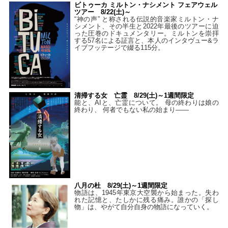
ビトゥーカ ミルトン・ナシメント フェアウェル
ツアー 8/22(土)～
“神の声” と称される伝説的音楽家ミルトン・ナ
シメント、その半生と2022年最後のツアーに迫
った圧巻のドキュメンタリー。ミルトンを崇拝
する57名による証言と、本人のインタヴュー&ラ
イブフッテージで綴る115分。
清掃する女 亡霊 8/29(土)～1週間限定
能と、AIと、亡霊について。 母の終わりは娘の
終わり、 何者でもない私の始まり――
八月の杜 8/29(土)～1週間限定
物語は、1945年東京大空襲から始まった。失わ
れた記憶と、たしかに残る痛み。誰かの「探し
物」は、やがて自分自身の物語になっていく。