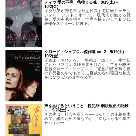
ティヴ 愛の不毛、彷徨える魂 9/19(土)－
10/2(金)
イタリアが誇る20世紀を代表する巨匠ミケラン
ジェロ・アントニオーニ。 現代人が抱える孤
独、愛の不毛を描き、世界を揺るがした初期代
表作がスクリーンに甦る。
クロード・シャブロル傑作選 vol.2 9/19(土)－
10/2(金)
正義よ おびえろ。 悪徳よ 燃えろ。 半世紀
にわたりフランス映画界をけん引してきた映画
監督クロード・シャブロル。“悪意の眼”が輝く彼
の作品群の中でもとくに容赦のない強烈な魅力
をはなつ伝説の３本を公開。
声をあげるということ－性犯罪 刑法改正の記録
－ 9/26(土)～
その声は、社会を変える──ほんとうの正義を求
めて。誰のための法なのか──立ち上がる性暴力
サバイバー