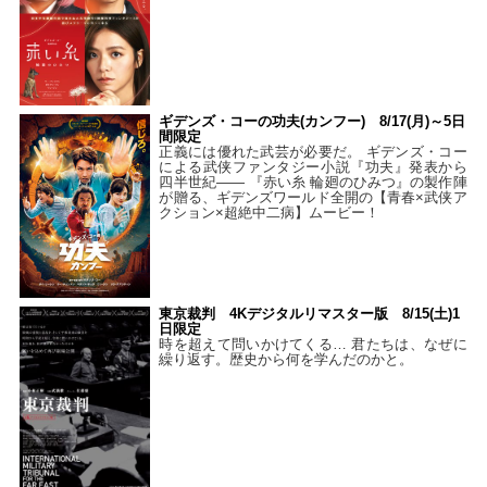
ギデンズ・コーの功夫(カンフー) 8/17(月)～5日
間限定
正義には優れた武芸が必要だ。 ギデンズ・コー
による武侠ファンタジー小説『功夫』発表から
四半世紀―― 『赤い糸 輪廻のひみつ』の製作陣
が贈る、ギデンズワールド全開の【青春×武侠ア
クション×超絶中二病】ムービー！
東京裁判 4Kデジタルリマスター版 8/15(土)1
日限定
時を超えて問いかけてくる… 君たちは、なぜに
繰り返す。歴史から何を学んだのかと。