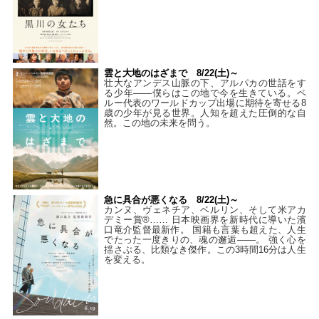
雲と大地のはざまで 8/22(土)～
壮大なアンデス山脈の下、アルパカの世話をす
る少年――僕らはこの地で今を生きている。ペ
ルー代表のワールドカップ出場に期待を寄せる8
歳の少年が見る世界。人知を超えた圧倒的な自
然。この地の未来を問う。
急に具合が悪くなる 8/22(土)～
カンヌ、ヴェネチア、ベルリン、そして米アカ
デミー賞®…… 日本映画界を新時代に導いた濱
口竜介監督最新作。 国籍も言葉も超えた、人生
でたった一度きりの、魂の邂逅――。 強く心を
揺さぶる、比類なき傑作。この3時間16分は人生
を変える。