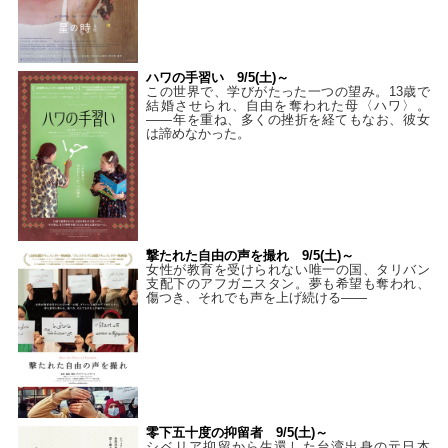
ハワの手習い 9/5(土)～
この世界で、学びがたった一つの望み。13歳で
結婚させられ、自由を奪われた母〈ハワ〉。
——年を重ね、多くの挫折を経てもなお、彼女
は諦めなかった。
撃たれた自由の声を撮れ 9/5(土)～
女性が教育を受けられない唯一の国、タリバン
支配下のアフガニスタン。夢も希望も奪われ、
傷つき、それでも声を上げ続ける——
零下五十度の抑留者 9/5(土)～
シベリア抑留から生還した台湾出身の元日本