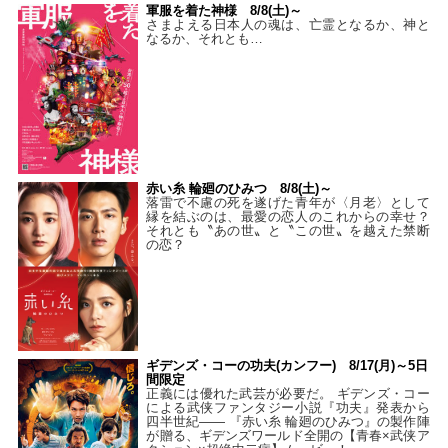
軍服を着た神様 8/8(土)～
さまよえる日本人の魂は、亡霊となるか、神と
なるか、それとも…
赤い糸 輪廻のひみつ 8/8(土)～
落雷で不慮の死を遂げた青年が〈月老〉として
縁を結ぶのは、最愛の恋人のこれからの幸せ？
それとも〝あの世〟と〝この世〟を越えた禁断
の恋？
ギデンズ・コーの功夫(カンフー) 8/17(月)～5日
間限定
正義には優れた武芸が必要だ。 ギデンズ・コー
による武侠ファンタジー小説『功夫』発表から
四半世紀―― 『赤い糸 輪廻のひみつ』の製作陣
が贈る、ギデンズワールド全開の【青春×武侠ア