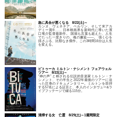
急に具合が悪くなる 8/22(土)～
カンヌ、ヴェネチア、ベルリン、そして米アカ
デミー賞®…… 日本映画界を新時代に導いた濱
口竜介監督最新作。 国籍も言葉も超えた、人生
でたった一度きりの、魂の邂逅――。 強く心を
揺さぶる、比類なき傑作。この3時間16分は人生
を変える。
ビトゥーカ ミルトン・ナシメント フェアウェル
ツアー 8/22(土)～
“神の声” と称される伝説的音楽家ミルトン・ナ
シメント、その半生と2022年最後のツアーに迫
った圧巻のドキュメンタリー。ミルトンを崇拝
する57名による証言と、本人のインタヴュー&ラ
イブフッテージで綴る115分。
清掃する女 亡霊 8/29(土)～1週間限定