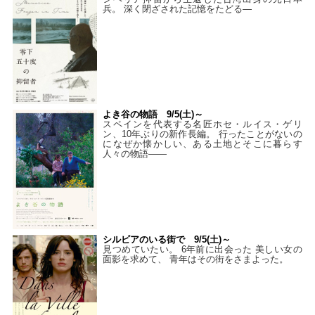
兵。 深く閉ざされた記憶をたどる—
よき谷の物語 9/5(土)～
スペインを代表する名匠ホセ・ルイス・ゲリ
ン、10年ぶりの新作長編。 行ったことがないの
になぜか懐かしい、ある土地とそこに暮らす
人々の物語――
シルビアのいる街で 9/5(土)～
見つめていたい。 6年前に出会った 美しい女の
面影を求めて、 青年はその街をさまよった。