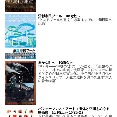
沼影市民プール 10/3(土)～
“とあるプールが息を引き取るまでの、49日間の
記録”
遥かな町へ 10/9(金)～
1963年――14歳の“あの日”が甦る。「孤独のグ
ルメ」「神々の山嶺」漫画家・谷口ジローの世
界的名作が日本初実写化。中年男が中学時代へ
タイムスリップ…人生の選択を見つめ直す“大人
の青春物語”
パフォーマンス・アート：身体と空間をめぐる
映画祭 10/10(土)－10/23(金)
現代美術において最もエネルギッシュで、不可