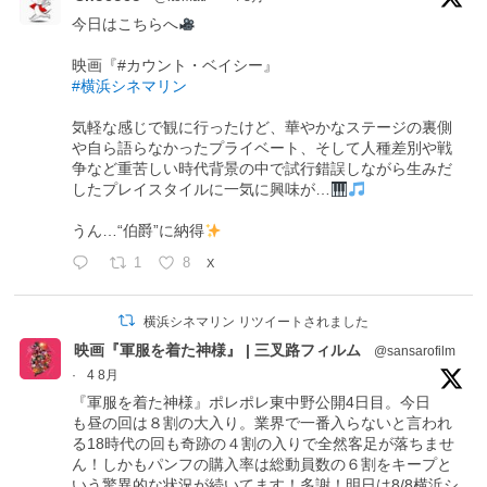
今日はこちらへ
映画『#カウント・ベイシー』
#横浜シネマリン
気軽な感じで観に行ったけど、華やかなステージの裏側
や自ら語らなかったプライベート、そして人種差別や戦
争など重苦しい時代背景の中で試行錯誤しながら生みだ
したプレイスタイルに一気に興味が…
うん…“伯爵”に納得
1
8
X
横浜シネマリン リツイートされました
映画『軍服を着た神様』 | 三叉路フィルム
@sansarofilm
·
4 8月
『軍服を着た神様』ポレポレ東中野公開4日目。今日
も昼の回は８割の大入り。業界で一番入らないと言われ
る18時代の回も奇跡の４割の入りで全然客足が落ちませ
ん！しかもパンフの購入率は総動員数の６割をキープと
いう驚異的な状況が続いてます！多謝！明日は8/8横浜シ