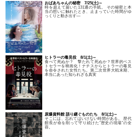
おばあちゃんの秘密 7/25(土)～
時を超えて届いた131通の手紙。 その秘密と本
当の想いに触れたとき、止まっていた時間がゆ
っくりと動き出す―
ヒトラーの毒見役 8/1(土)～
食べて死ぬか？ 撃たれて死ぬか？世界的ベス
トセラーを映画化！ナチスからヒトラーの毒見
を命令された女性たち。第二次世界大戦末期、
本当にあった知られざる真実
原爆資料館 語り継ぐものたち 8/1(土)～
そこには、忘れてはいけない時間がある。 歴代
館長が命を削って守り続けた”歴史の現場”の全
容。