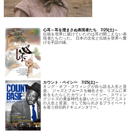
心耳～耳を澄まさぬ表現者たち 7/25(土)～
伝統を世界に届けていたのは耳の聞こえない表
現者たちだった。 日本の文化と伝統を世界へ繋
げる手話の縁。
カウント・ベイシー 7/25(土)～
キング・オブ・スウィングが自ら語る人生と音
楽。 ジャズとブルースを融合させ、リズムに革
命をもたらしたカウント・ベイシー。スウィン
グジャズの黄金時代を築いたジャズピアニスト
の人生と音楽、そして知られざるプライベート
を追う自伝的ドキュメンタリー。