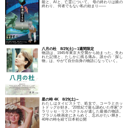
能と、AIと、亡霊について。 母の終わりは娘の
終わり、 何者でもない私の始まり――
八月の杜 8/29(土)～1週間限定
物語は、1945年東京大空襲から始まった。失わ
れた記憶と、たしかに残る痛み。誰かの「探し
物」は、やがて自分自身の物語になっていく。
星の時 4K 8/29(土)～
わたしはタイピストで、処⼥で、コーラとホッ
トドッグが好き。“20世紀で最も謎めいた作家”ク
ラリッセ・リスペクトルが遺した最後の物語。
ブラジル映画史にきらめく、忘れがたい輝き。
40年の時を経て⽇本初公開