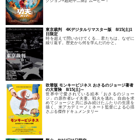
クション×超絶中二病】ムービー！
東京裁判 4Kデジタルリマスター版 8/15(土)1
日限定
時を超えて問いかけてくる… 君たちは、なぜに
繰り返す。歴史から何を学んだのかと。
吹替版 モンキービジネス おさるのジョージ著者
の大冒険 8/15(土)～
世界中で愛されている絵本「おさるのジョー
ジ」の原作者レイ夫妻。戦火を逃れ、自由を求
めてジョージと共に歩み続けたふたりの生涯を
描く、米アカデミーノミネート監督による心揺
さぶる傑作ドキュメンタリー