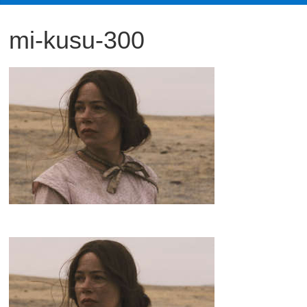
観
mi-kusu-300
た
い
映
画
は
こ
の
街
で