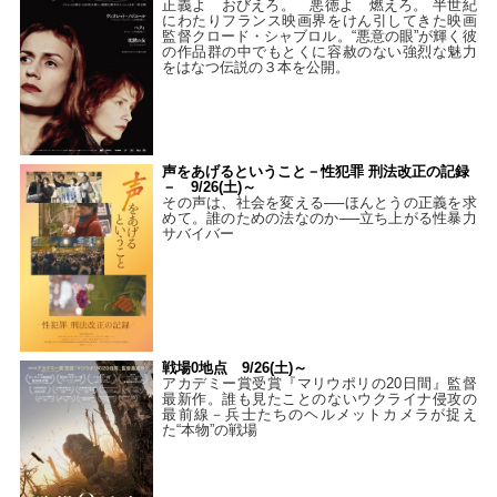
正義よ おびえろ。 悪徳よ 燃えろ。 半世紀
にわたりフランス映画界をけん引してきた映画
監督クロード・シャブロル。“悪意の眼”が輝く彼
の作品群の中でもとくに容赦のない強烈な魅力
をはなつ伝説の３本を公開。
声をあげるということ－性犯罪 刑法改正の記録
－ 9/26(土)～
その声は、社会を変える──ほんとうの正義を求
めて。誰のための法なのか──立ち上がる性暴力
サバイバー
戦場0地点 9/26(土)～
アカデミー賞受賞『マリウポリの20日間』監督
最新作。誰も見たことのないウクライナ侵攻の
最前線－兵士たちのヘルメットカメラが捉え
た“本物”の戦場