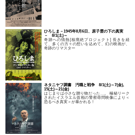
ひろしま－1945年8月6日、原子雲の下の真実
－ 8/1(土)～
奇跡への情熱[核廃絶プロジェクト] 長きを経
て、多くの方々の想いを込めて、幻の映画が、
奇跡のリマスター
ネタニヤフ調書 汚職と戦争 8/1(土)～7(金),
15(土)～21(金)
はじまりは小さな贈り物だった…。 極秘リーク
されたイスラエル首相の警察尋問映像により＜
恐るべき真実＞が暴かれる！