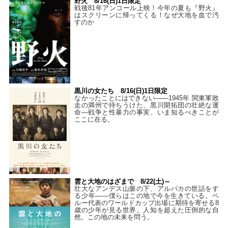
野火 8/16(日)1日限定
戦後81年アンコール上映！今年の夏も『野火』
はスクリーンに帰ってくる！なぜ大地を血で汚
すのか
黒川の女たち 8/16(日)1日限定
なかったことにはできない——1945年 関東軍敗
走の満州で待ちうけた、黒川開拓団の壮絶な運
命―戦争と性暴力の事実、いま知るべきことが
ここに在る。
雲と大地のはざまで 8/22(土)～
壮大なアンデス山脈の下、アルパカの世話をす
る少年――僕らはこの地で今を生きている。ペ
ルー代表のワールドカップ出場に期待を寄せる8
歳の少年が見る世界。人知を超えた圧倒的な自
然。この地の未来を問う。