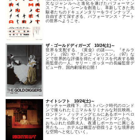
欠なジャンルへと進化を遂げたパフォーマン
ス・アート。シーンを創造し、革新してきた先
駆者たちのドキュメンタリーをラインナップ。
自由すぎて深すぎる、パフォーマンス・アート
の世界へようこそ。
ザ・ゴールドディガーズ 10/24(土)～
世界を支配する、《黄金》の謎――。『オルラ
ンド』（92）や『タンゴ・レッスン』（97）な
どで世界的な評価を得たイギリスを代表する映
画監督の一人、サリー・ポッターの長編監督デ
ビュー作、国内劇場初公開！
ナイトシフト 10/24(土)～
サッチャー政権下、ポストパンク時代のロンド
ンで撮られたミニマル＆リミナルな対抗映画。
ロンドン・ノッティングヒルにあるポートベロ
ー・ホテル。ライブを終えたバンドマンたち、
おちぶれた伯爵夫人、夜通しポーカーに興じる
男たち…。ホテルは幽霊が彷徨うような境界的
な空間へと化していく。