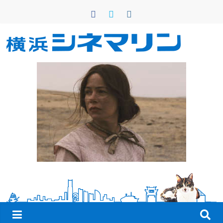
コ
ン
テ
ン
横
ツ
へ
浜
ス
キ
シ
ッ
プ
ネ
マ
リ
ン