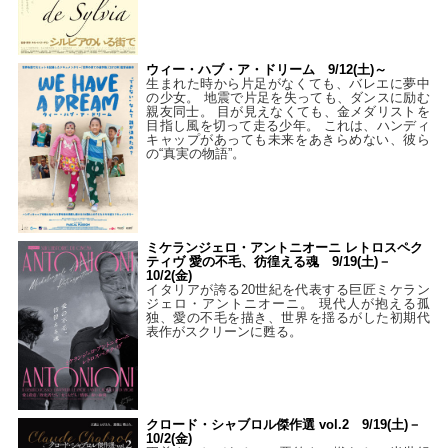
ウィー・ハブ・ア・ドリーム 9/12(土)～
生まれた時から片足がなくても、バレエに夢中
の少女。 地震で片足を失っても、ダンスに励む
親友同士。 目が見えなくても、金メダリストを
目指し風を切って走る少年。 これは、ハンディ
キャップがあっても未来をあきらめない、彼ら
の“真実の物語”。
ミケランジェロ・アントニオーニ レトロスペク
ティヴ 愛の不毛、彷徨える魂 9/19(土)－
10/2(金)
イタリアが誇る20世紀を代表する巨匠ミケラン
ジェロ・アントニオーニ。 現代人が抱える孤
独、愛の不毛を描き、世界を揺るがした初期代
表作がスクリーンに甦る。
クロード・シャブロル傑作選 vol.2 9/19(土)－
10/2(金)