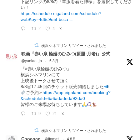
下記リンクの8/8の『軍服を着た神様』を選択してくださ
い！
https://schedule.eigaland.com/schedule?
webKey=4d6c9e5f-bcca-...
2
4
X
横浜シネマリン リツイートされました
映画『赤い糸 輪廻のひみつ(原題:月老)』公式
@yuelao_jp
·
5 8月
『#赤い糸輪廻のひみつ』
横浜シネマリンにて
上映後トークさせて頂く
8/8㊏17:45回のチケット販売開始しました
ご予約➢
https://app.eigaland.com/booking?
&scheduleId=6a6adadeda92da0...
皆様のご来場お待ちしています
9
21
X
横浜シネマリン リツイートされました
Chococo
@itomati
·
4 8月