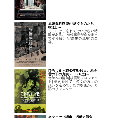
原爆資料館 語り継ぐものたち
8/1(土)～
そこには、忘れてはいけない時
間がある。 歴代館長が命を削っ
て守り続けた”歴史の現場”の全
容。
ひろしま－1945年8月6日、原子
雲の下の真実－ 8/1(土)～
奇跡への情熱[核廃絶プロジェク
ト] 長きを経て、多くの方々の
想いを込めて、幻の映画が、奇
跡のリマスター
ネタニヤフ調書 汚職と戦争