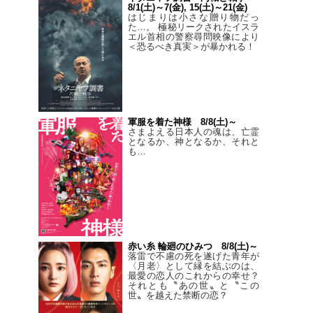
8/1(土)～7(金), 15(土)～21(金)
はじまりは小さな贈り物だっ
た…。 極秘リークされたイスラ
エル首相の警察尋問映像により
＜恐るべき真実＞が暴かれる！
軍服を着た神様 8/8(土)～
さまよえる日本人の魂は、亡霊
となるか、神となるか、それと
も…
赤い糸 輪廻のひみつ 8/8(土)～
落雷で不慮の死を遂げた青年が
〈月老〉として縁を結ぶのは、
最愛の恋人のこれからの幸せ？
それとも〝あの世〟と〝この
世〟を越えた禁断の恋？