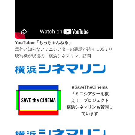
YouTuber「もっちゃんねる」
意外と知らないミニシアターの裏話が続々…35ミリ
映写機が現役の「横浜シネマリン」訪問
#SaveTheCinema
「ミニシアターを救
え！」プロジェクト
横浜シネマリンも賛同し
ています