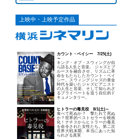
上映中・上映予定作品
カウント・ベイシー 7/25(土)
～
キング・オブ・スウィングが自
ら語る人生と音楽。 ジャズとブ
ルースを融合させ、リズムに革
命をもたらしたカウント・ベイ
シー。スウィングジャズの黄金
時代を築いたジャズピアニスト
の人生と音楽、そして知られざ
るプライベートを追う自伝的ド
キュメンタリー。
ヒトラーの毒見役 8/1(土)～
食べて死ぬか？ 撃たれて死ぬ
か？世界的ベストセラーを映画
化！ナチスからヒトラーの毒見
を命令された女性たち。第二次
世界大戦末期、本当にあった知
られざる真実