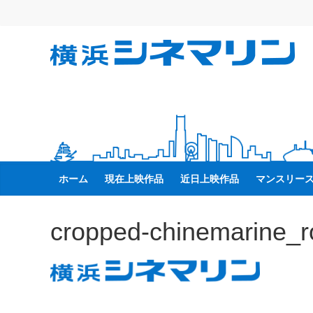
コ
ン
テ
横
ン
ツ
へ
浜
ス
キ
シ
ッ
プ
ネ
ホーム
現在上映作品
近日上映作品
マンスリー
マ
cropped-chinemarine_
リ
ン