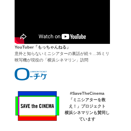
YouTuber「もっちゃんねる」
意外と知らないミニシアターの裏話が続々…35ミリ
映写機が現役の「横浜シネマリン」訪問
#SaveTheCinema
「ミニシアターを救
え！」プロジェクト
横浜シネマリンも賛同し
ています