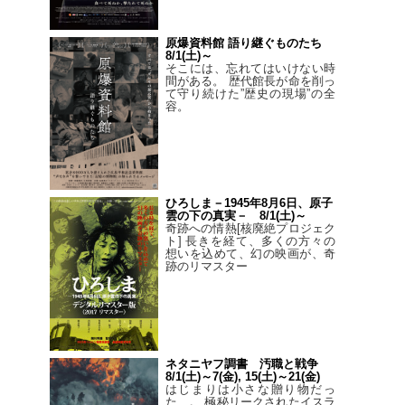
原爆資料館 語り継ぐものたち
8/1(土)～
そこには、忘れてはいけない時
間がある。 歴代館長が命を削っ
て守り続けた”歴史の現場”の全
容。
ひろしま－1945年8月6日、原子
雲の下の真実－ 8/1(土)～
奇跡への情熱[核廃絶プロジェク
ト] 長きを経て、多くの方々の
想いを込めて、幻の映画が、奇
跡のリマスター
ネタニヤフ調書 汚職と戦争
8/1(土)～7(金), 15(土)～21(金)
はじまりは小さな贈り物だっ
た…。 極秘リークされたイスラ