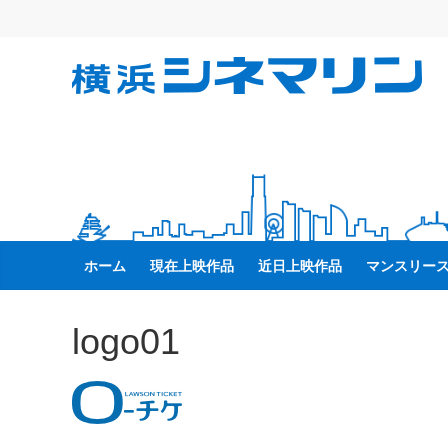
コ
ン
テ
横
ン
ツ
へ
浜
ス
キ
シ
ッ
プ
ネ
ホーム
現在上映作品
近日上映作品
マンスリー
マ
logo01
リ
ン