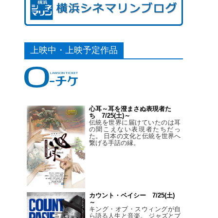
上映中・上映予定作品
心耳～耳を澄まさぬ表現者た
ち 7/25(土)～
伝統を世界に届けていたのは耳
の聞こえない表現者たちだっ
た。 日本の文化と伝統を世界へ
繋げる手話の縁。
カウント・ベイシー 7/25(土)
～
キング・オブ・スウィングが自
ら語る人生と音楽。 ジャズとブ