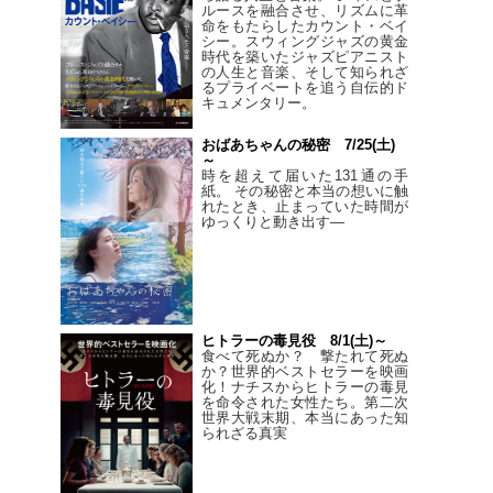
ルースを融合させ、リズムに革
命をもたらしたカウント・ベイ
シー。スウィングジャズの黄金
時代を築いたジャズピアニスト
の人生と音楽、そして知られざ
るプライベートを追う自伝的ド
キュメンタリー。
おばあちゃんの秘密 7/25(土)
～
時を超えて届いた131通の手
紙。 その秘密と本当の想いに触
れたとき、止まっていた時間が
ゆっくりと動き出す―
ヒトラーの毒見役 8/1(土)～
食べて死ぬか？ 撃たれて死ぬ
か？世界的ベストセラーを映画
化！ナチスからヒトラーの毒見
を命令された女性たち。第二次
世界大戦末期、本当にあった知
られざる真実