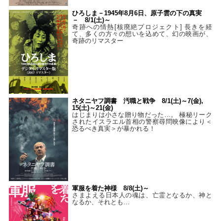
ひろしま－1945年8月6日、原子雲の下の真実
－ 8/1(土)～
奇跡への情熱[核廃絶プロジェクト] 長きを経
て、多くの方々の想いを込めて、幻の映画が、
奇跡のリマスター
ネタニヤフ調書 汚職と戦争 8/1(土)～7(金),
15(土)～21(金)
はじまりは小さな贈り物だった…。 極秘リーク
されたイスラエル首相の警察尋問映像により＜
恐るべき真実＞が暴かれる！
軍服を着た神様 8/8(土)～
さまよえる日本人の魂は、亡霊となるか、神と
なるか、それとも…