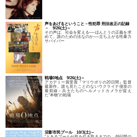
声をあげるということ－性犯罪 刑法改正の記録
－ 9/26(土)～
その声は、社会を変える──ほんとうの正義を求
めて。誰のための法なのか──立ち上がる性暴力
サバイバー
戦場0地点 9/26(土)～
アカデミー賞受賞『マリウポリの20日間』監督
最新作。誰も見たことのないウクライナ侵攻の
最前線－兵士たちのヘルメットカメラが捉え
た“本物”の戦場
沼影市民プール 10/3(土)～
“とあるプールが息を引き取るまでの、49日間の