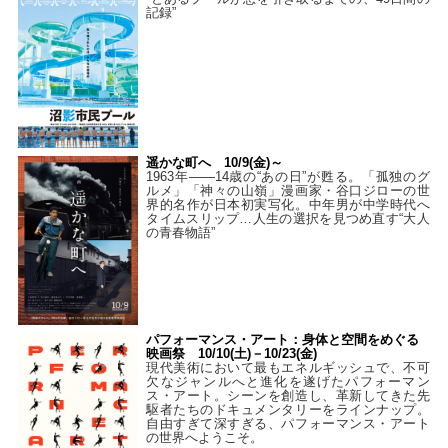
記録”
遥かな町へ 10/9(金)～
1963年――14歳の“あの日”が甦る。「孤独のグ
ルメ」「神々の山嶺」漫画家・谷口ジローの世
界的名作が日本初実写化。中年男が中学時代へ
タイムスリップ…人生の選択を見つめ直す“大人
の青春物語”
パフォーマンス・アート：身体と空間をめぐる
映画祭 10/10(土)－10/23(金)
現代美術において最もエネルギッシュで、不可
欠なジャンルへと進化を遂げたパフォーマン
ス・アート。シーンを創造し、革新してきた先
駆者たちのドキュメンタリーをラインナップ。
自由すぎて深すぎる、パフォーマンス・アート
の世界へようこそ。