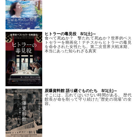
ヒトラーの毒見役 8/1(土)～
食べて死ぬか？ 撃たれて死ぬか？世界的ベス
トセラーを映画化！ナチスからヒトラーの毒見
を命令された女性たち。第二次世界大戦末期、
本当にあった知られざる真実
原爆資料館 語り継ぐものたち 8/1(土)～
そこには、忘れてはいけない時間がある。 歴代
館長が命を削って守り続けた”歴史の現場”の全
容。