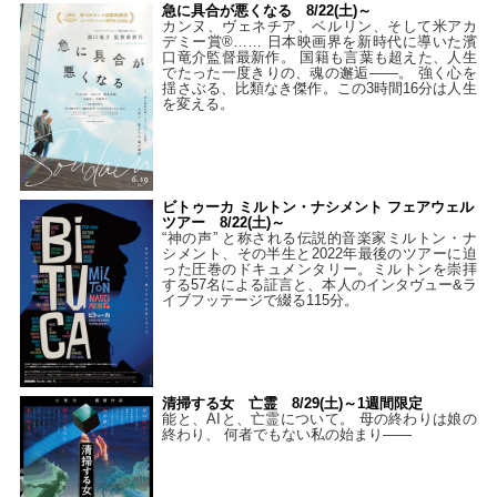
急に具合が悪くなる 8/22(土)～
カンヌ、ヴェネチア、ベルリン、そして米アカ
デミー賞®…… 日本映画界を新時代に導いた濱
口竜介監督最新作。 国籍も言葉も超えた、人生
でたった一度きりの、魂の邂逅――。 強く心を
揺さぶる、比類なき傑作。この3時間16分は人生
を変える。
ビトゥーカ ミルトン・ナシメント フェアウェル
ツアー 8/22(土)～
“神の声” と称される伝説的音楽家ミルトン・ナ
シメント、その半生と2022年最後のツアーに迫
った圧巻のドキュメンタリー。ミルトンを崇拝
する57名による証言と、本人のインタヴュー&ラ
イブフッテージで綴る115分。
清掃する女 亡霊 8/29(土)～1週間限定
能と、AIと、亡霊について。 母の終わりは娘の
終わり、 何者でもない私の始まり――