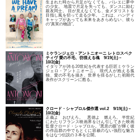
生まれた時から片足がなくても、バレエに夢中
の少女。 地震で片足を失っても、ダンスに励む
親友同士。 目が見えなくても、金メダリストを
目指し風を切って走る少年。 これは、ハンディ
キャップがあっても未来をあきらめない、彼ら
の“真実の物語”。
ミケランジェロ・アントニオーニ レトロスペク
ティヴ 愛の不毛、彷徨える魂 9/19(土)－
10/2(金)
イタリアが誇る20世紀を代表する巨匠ミケラン
ジェロ・アントニオーニ。 現代人が抱える孤
独、愛の不毛を描き、世界を揺るがした初期代
表作がスクリーンに甦る。
クロード・シャブロル傑作選 vol.2 9/19(土)－
10/2(金)
正義よ おびえろ。 悪徳よ 燃えろ。 半世紀
にわたりフランス映画界をけん引してきた映画
監督クロード・シャブロル。“悪意の眼”が輝く彼
の作品群の中でもとくに容赦のない強烈な魅力
をはなつ伝説の３本を公開。