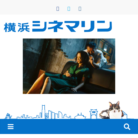
コ
ン
テ
ン
横
ツ
へ
浜
ス
キ
シ
ッ
プ
ネ
マ
リ
ン