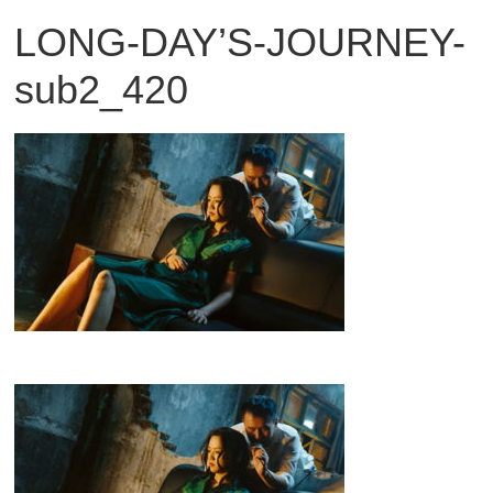
LONG-DAY’S-JOURNEY-
観
た
sub2_420
い
映
画
は
こ
の
街
で