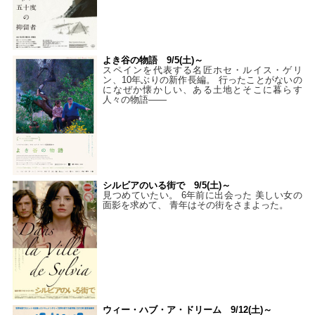
よき谷の物語 9/5(土)～
スペインを代表する名匠ホセ・ルイス・ゲリ
ン、10年ぶりの新作長編。 行ったことがないの
になぜか懐かしい、ある土地とそこに暮らす
人々の物語――
シルビアのいる街で 9/5(土)～
見つめていたい。 6年前に出会った 美しい女の
面影を求めて、 青年はその街をさまよった。
ウィー・ハブ・ア・ドリーム 9/12(土)～