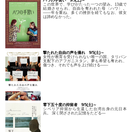
ハワの手習い 9/5(土)～
この世界で、学びがたった一つの望み。13歳で
結婚させられ、自由を奪われた母〈ハワ〉。
——年を重ね、多くの挫折を経てもなお、彼女
は諦めなかった。
撃たれた自由の声を撮れ 9/5(土)～
女性が教育を受けられない唯一の国、タリバン
支配下のアフガニスタン。夢も希望も奪われ、
傷つき、それでも声を上げ続ける——
零下五十度の抑留者 9/5(土)～
シベリア抑留から生還した台湾出身の元日本
兵。 深く閉ざされた記憶をたどる—