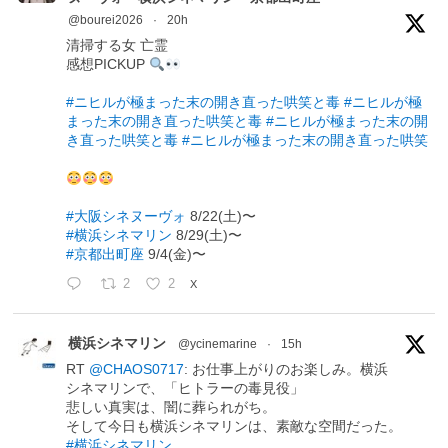
@bourei2026
·
20h
清掃する女 亡霊
感想PICKUP
#ニヒルが極まった末の開き直った哄笑と毒
#ニヒルが極
まった末の開き直った哄笑と毒
#ニヒルが極まった末の開
き直った哄笑と毒
#ニヒルが極まった末の開き直った哄笑
#大阪シネヌーヴォ
8/22(土)〜
#横浜シネマリン
8/29(土)〜
#京都出町座
9/4(金)〜
2
2
X
横浜シネマリン
@ycinemarine
·
15h
RT
@CHAOS0717
: お仕事上がりのお楽しみ。横浜
シネマリンで、「ヒトラーの毒見役」
悲しい真実は、闇に葬られがち。
そして今日も横浜シネマリンは、素敵な空間だった。
#横浜シネマリン