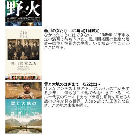
黒川の女たち 8/16(日)1日限定
なかったことにはできない——1945年 関東軍敗
走の満州で待ちうけた、黒川開拓団の壮絶な運
命―戦争と性暴力の事実、いま知るべきことが
ここに在る。
雲と大地のはざまで 8/22(土)～
壮大なアンデス山脈の下、アルパカの世話をす
る少年――僕らはこの地で今を生きている。ペ
ルー代表のワールドカップ出場に期待を寄せる8
歳の少年が見る世界。人知を超えた圧倒的な自
然。この地の未来を問う。