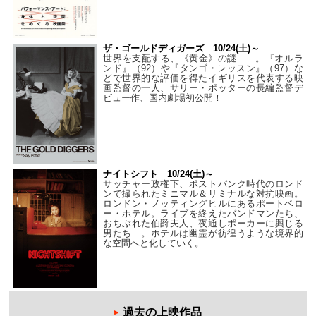
ザ・ゴールドディガーズ 10/24(土)～
世界を支配する、《黄金》の謎――。『オルラ
ンド』（92）や『タンゴ・レッスン』（97）な
どで世界的な評価を得たイギリスを代表する映
画監督の一人、サリー・ポッターの長編監督デ
ビュー作、国内劇場初公開！
ナイトシフト 10/24(土)～
サッチャー政権下、ポストパンク時代のロンド
ンで撮られたミニマル＆リミナルな対抗映画。
ロンドン・ノッティングヒルにあるポートベロ
ー・ホテル。ライブを終えたバンドマンたち、
おちぶれた伯爵夫人、夜通しポーカーに興じる
男たち…。ホテルは幽霊が彷徨うような境界的
な空間へと化していく。
過去の上映作品