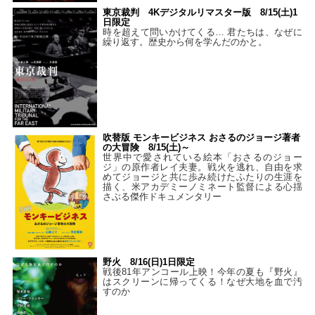
東京裁判 4Kデジタルリマスター版 8/15(土)1
日限定
時を超えて問いかけてくる… 君たちは、なぜに
繰り返す。歴史から何を学んだのかと。
吹替版 モンキービジネス おさるのジョージ著者
の大冒険 8/15(土)～
世界中で愛されている絵本「おさるのジョー
ジ」の原作者レイ夫妻。戦火を逃れ、自由を求
めてジョージと共に歩み続けたふたりの生涯を
描く、米アカデミーノミネート監督による心揺
さぶる傑作ドキュメンタリー
野火 8/16(日)1日限定
戦後81年アンコール上映！今年の夏も『野火』
はスクリーンに帰ってくる！なぜ大地を血で汚
すのか