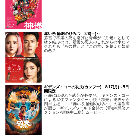
赤い糸 輪廻のひみつ 8/8(土)～
落雷で不慮の死を遂げた青年が〈月老〉として
縁を結ぶのは、最愛の恋人のこれからの幸せ？
それとも〝あの世〟と〝この世〟を越えた禁断
の恋？
ギデンズ・コーの功夫(カンフー) 8/17(月)～5日
間限定
正義には優れた武芸が必要だ。 ギデンズ・コー
による武侠ファンタジー小説『功夫』発表から
四半世紀―― 『赤い糸 輪廻のひみつ』の製作陣
が贈る、ギデンズワールド全開の【青春×武侠ア
クション×超絶中二病】ムービー！