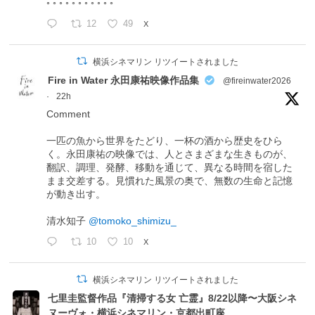
◦ ◦ ◦ ◦ ◦ ◦ ◦ ◦ ◦ ◦ ◦
12
49
X
横浜シネマリン リツイートされました
Fire in Water 永田康祐映像作品集
@fireinwater2026
·
22h
Comment
一匹の魚から世界をたどり、一杯の酒から歴史をひら
く。永田康祐の映像では、人とさまざまな生きものが、
翻訳、調理、発酵、移動を通じて、異なる時間を宿した
まま交差する。見慣れた風景の奥で、無数の生命と記憶
が動き出す。
清水知子
@tomoko_shimizu_
10
10
X
横浜シネマリン リツイートされました
七里圭監督作品『清掃する女 亡霊』8/22以降〜大阪シネ
ヌーヴォ・横浜シネマリン・京都出町座