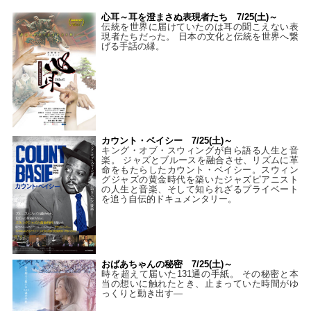
心耳～耳を澄まさぬ表現者たち 7/25(土)～
伝統を世界に届けていたのは耳の聞こえない表
現者たちだった。 日本の文化と伝統を世界へ繋
げる手話の縁。
カウント・ベイシー 7/25(土)～
キング・オブ・スウィングが自ら語る人生と音
楽。 ジャズとブルースを融合させ、リズムに革
命をもたらしたカウント・ベイシー。スウィン
グジャズの黄金時代を築いたジャズピアニスト
の人生と音楽、そして知られざるプライベート
を追う自伝的ドキュメンタリー。
おばあちゃんの秘密 7/25(土)～
時を超えて届いた131通の手紙。 その秘密と本
当の想いに触れたとき、止まっていた時間がゆ
っくりと動き出す―