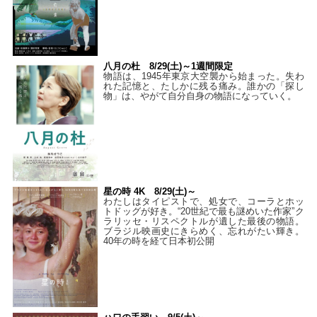
八月の杜 8/29(土)～1週間限定
物語は、1945年東京大空襲から始まった。失わ
れた記憶と、たしかに残る痛み。誰かの「探し
物」は、やがて自分自身の物語になっていく。
星の時 4K 8/29(土)～
わたしはタイピストで、処⼥で、コーラとホッ
トドッグが好き。“20世紀で最も謎めいた作家”ク
ラリッセ・リスペクトルが遺した最後の物語。
ブラジル映画史にきらめく、忘れがたい輝き。
40年の時を経て⽇本初公開