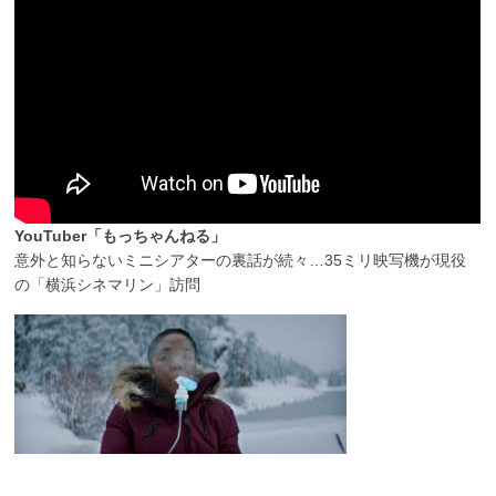
YouTuber「もっちゃんねる」
意外と知らないミニシアターの裏話が続々…35ミリ映写機が現役
の「横浜シネマリン」訪問