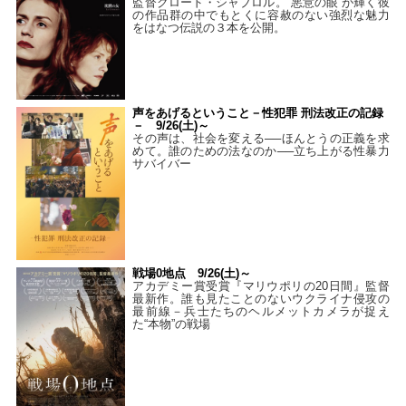
監督クロード・シャブロル。“悪意の眼”が輝く彼
の作品群の中でもとくに容赦のない強烈な魅力
をはなつ伝説の３本を公開。
声をあげるということ－性犯罪 刑法改正の記録
－ 9/26(土)～
その声は、社会を変える──ほんとうの正義を求
めて。誰のための法なのか──立ち上がる性暴力
サバイバー
戦場0地点 9/26(土)～
アカデミー賞受賞『マリウポリの20日間』監督
最新作。誰も見たことのないウクライナ侵攻の
最前線－兵士たちのヘルメットカメラが捉え
た“本物”の戦場