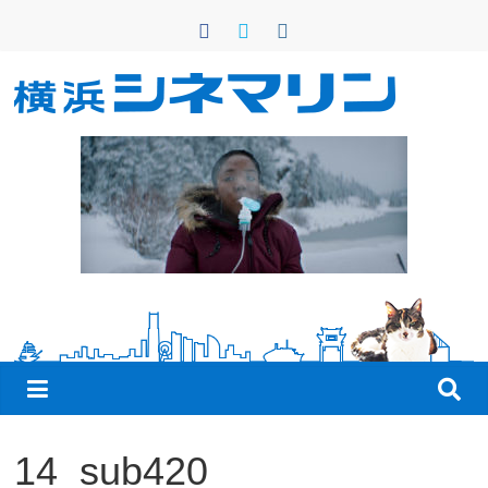
コ
ン
テ
ン
横
ツ
へ
浜
ス
キ
シ
ッ
プ
ネ
マ
リ
14_sub420
ン