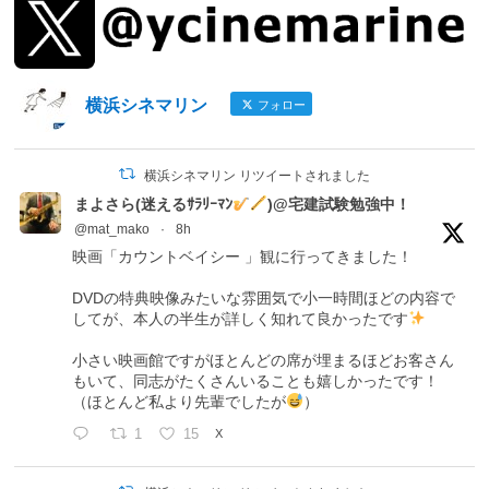
横浜シネマリン
フォロー
横浜シネマリン リツイートされました
まよさら(迷えるｻﾗﾘｰﾏﾝ
)@宅建試験勉強中！
@mat_mako
·
8h
映画「カウントベイシー 」観に行ってきました！
DVDの特典映像みたいな雰囲気で小一時間ほどの内容で
してが、本人の半生が詳しく知れて良かったです
小さい映画館ですがほとんどの席が埋まるほどお客さん
もいて、同志がたくさんいることも嬉しかったです！
（ほとんど私より先輩でしたが
）
1
15
X