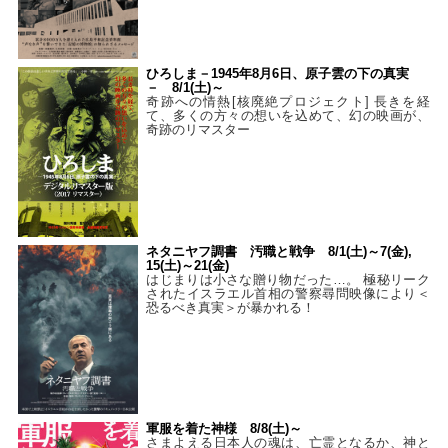
ひろしま－1945年8月6日、原子雲の下の真実
－ 8/1(土)～
奇跡への情熱[核廃絶プロジェクト] 長きを経
て、多くの方々の想いを込めて、幻の映画が、
奇跡のリマスター
ネタニヤフ調書 汚職と戦争 8/1(土)～7(金),
15(土)～21(金)
はじまりは小さな贈り物だった…。 極秘リーク
されたイスラエル首相の警察尋問映像により＜
恐るべき真実＞が暴かれる！
軍服を着た神様 8/8(土)～
さまよえる日本人の魂は、亡霊となるか、神と