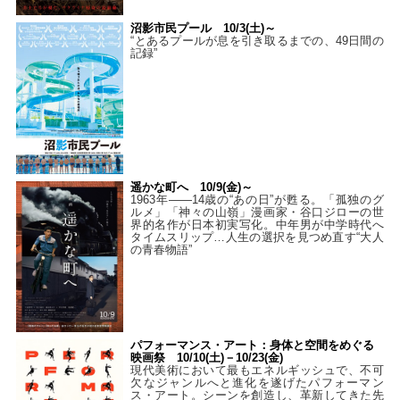
沼影市民プール 10/3(土)～
“とあるプールが息を引き取るまでの、49日間の
記録”
遥かな町へ 10/9(金)～
1963年――14歳の“あの日”が甦る。「孤独のグ
ルメ」「神々の山嶺」漫画家・谷口ジローの世
界的名作が日本初実写化。中年男が中学時代へ
タイムスリップ…人生の選択を見つめ直す“大人
の青春物語”
パフォーマンス・アート：身体と空間をめぐる
映画祭 10/10(土)－10/23(金)
現代美術において最もエネルギッシュで、不可
欠なジャンルへと進化を遂げたパフォーマン
ス・アート。シーンを創造し、革新してきた先