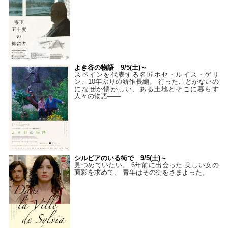
よき谷の物語 9/5(土)～
スペインを代表する名匠ホセ・ルイス・ゲリ
ン、10年ぶりの新作長編。 行ったことがないの
になぜか懐かしい、ある土地とそこに暮らす
人々の物語――
シルビアのいる街で 9/5(土)～
見つめていたい。 6年前に出会った 美しい女の
面影を求めて、 青年はその街をさまよった。