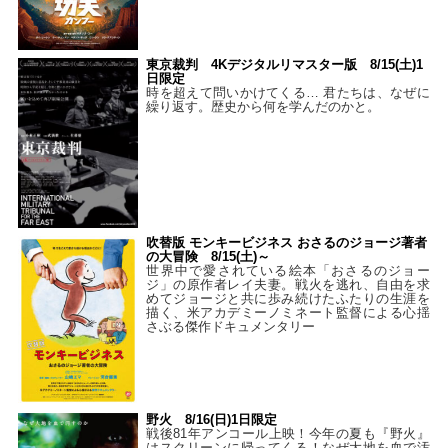
東京裁判 4Kデジタルリマスター版 8/15(土)1
日限定
時を超えて問いかけてくる… 君たちは、なぜに
繰り返す。歴史から何を学んだのかと。
吹替版 モンキービジネス おさるのジョージ著者
の大冒険 8/15(土)～
世界中で愛されている絵本「おさるのジョー
ジ」の原作者レイ夫妻。戦火を逃れ、自由を求
めてジョージと共に歩み続けたふたりの生涯を
描く、米アカデミーノミネート監督による心揺
さぶる傑作ドキュメンタリー
野火 8/16(日)1日限定
戦後81年アンコール上映！今年の夏も『野火』
はスクリーンに帰ってくる！なぜ大地を血で汚