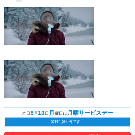
観
た
い
映
画
は
こ
の
街
で
8
10
月
月曜サービスデー
本日
月
日
曜日は
皆様1,300円です。