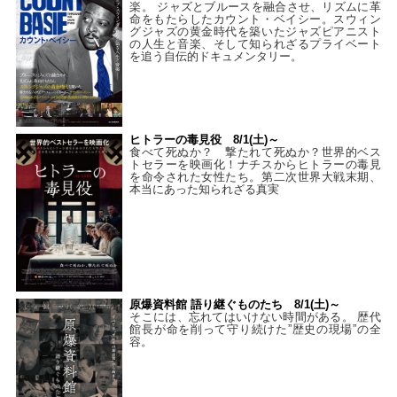
楽。 ジャズとブルースを融合させ、リズムに革
命をもたらしたカウント・ベイシー。スウィン
グジャズの黄金時代を築いたジャズピアニスト
の人生と音楽、そして知られざるプライベート
を追う自伝的ドキュメンタリー。
ヒトラーの毒見役 8/1(土)～
食べて死ぬか？ 撃たれて死ぬか？世界的ベス
トセラーを映画化！ナチスからヒトラーの毒見
を命令された女性たち。第二次世界大戦末期、
本当にあった知られざる真実
原爆資料館 語り継ぐものたち 8/1(土)～
そこには、忘れてはいけない時間がある。 歴代
館長が命を削って守り続けた”歴史の現場”の全
容。