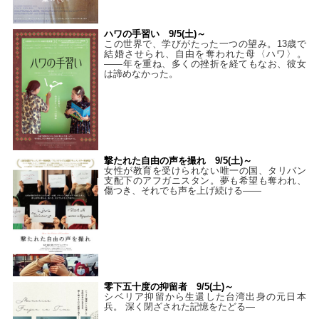
ハワの手習い 9/5(土)～
この世界で、学びがたった一つの望み。13歳で
結婚させられ、自由を奪われた母〈ハワ〉。
——年を重ね、多くの挫折を経てもなお、彼女
は諦めなかった。
撃たれた自由の声を撮れ 9/5(土)～
女性が教育を受けられない唯一の国、タリバン
支配下のアフガニスタン。夢も希望も奪われ、
傷つき、それでも声を上げ続ける——
零下五十度の抑留者 9/5(土)～
シベリア抑留から生還した台湾出身の元日本
兵。 深く閉ざされた記憶をたどる—