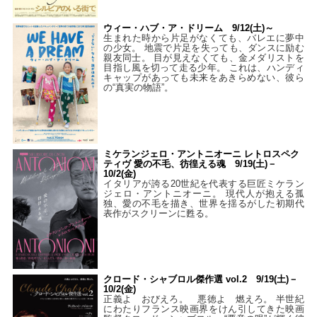
ウィー・ハブ・ア・ドリーム 9/12(土)～
生まれた時から片足がなくても、バレエに夢中
の少女。 地震で片足を失っても、ダンスに励む
親友同士。 目が見えなくても、金メダリストを
目指し風を切って走る少年。 これは、ハンディ
キャップがあっても未来をあきらめない、彼ら
の“真実の物語”。
ミケランジェロ・アントニオーニ レトロスペク
ティヴ 愛の不毛、彷徨える魂 9/19(土)－
10/2(金)
イタリアが誇る20世紀を代表する巨匠ミケラン
ジェロ・アントニオーニ。 現代人が抱える孤
独、愛の不毛を描き、世界を揺るがした初期代
表作がスクリーンに甦る。
クロード・シャブロル傑作選 vol.2 9/19(土)－
10/2(金)
正義よ おびえろ。 悪徳よ 燃えろ。 半世紀
にわたりフランス映画界をけん引してきた映画