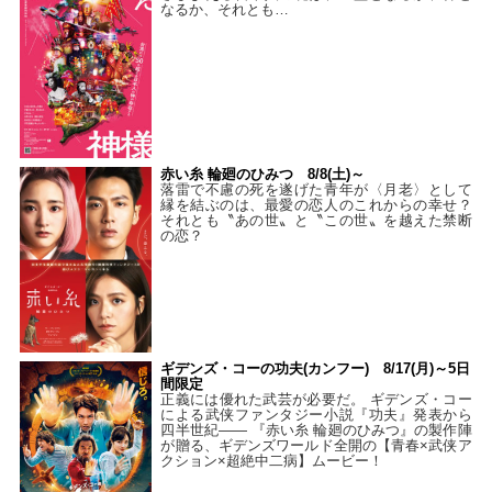
なるか、それとも…
赤い糸 輪廻のひみつ 8/8(土)～
落雷で不慮の死を遂げた青年が〈月老〉として
縁を結ぶのは、最愛の恋人のこれからの幸せ？
それとも〝あの世〟と〝この世〟を越えた禁断
の恋？
ギデンズ・コーの功夫(カンフー) 8/17(月)～5日
間限定
正義には優れた武芸が必要だ。 ギデンズ・コー
による武侠ファンタジー小説『功夫』発表から
四半世紀―― 『赤い糸 輪廻のひみつ』の製作陣
が贈る、ギデンズワールド全開の【青春×武侠ア
クション×超絶中二病】ムービー！