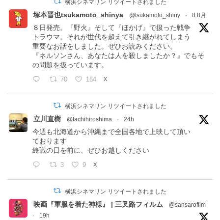
横浜シネマリン リツイートされました
塚本晋也tsukamoto_shinya
@tsukamoto_shiny
·
8 8月
８日発売。『野火』そして『ほかげ』で扱った戦争
トラウマ。それが世代を超えて引き継がれてしまう
重要なお話をしました。ぜひお読みください。
『ネルソンさん、あなたは人を殺しましたか？』でもそ
の問題を扱っています。
70
164
X
横浜シネマリン リツイートされました
立川直樹
@tachihiroshima
·
24h
今週も北海道から沖縄まで全国各地で上映して頂い
ております
終戦の日を前に、ぜひお越しください
3
9
X
横浜シネマリン リツイートされました
映画『軍服を着た神様』 | 三叉路フィルム
@sansarofilm
·
19h