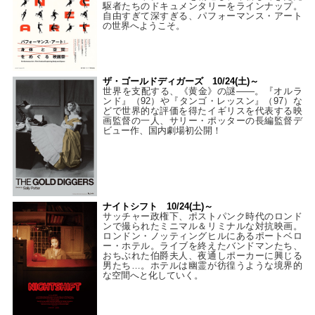
駆者たちのドキュメンタリーをラインナップ。
自由すぎて深すぎる、パフォーマンス・アート
の世界へようこそ。
ザ・ゴールドディガーズ 10/24(土)～
世界を支配する、《黄金》の謎――。『オルラ
ンド』（92）や『タンゴ・レッスン』（97）な
どで世界的な評価を得たイギリスを代表する映
画監督の一人、サリー・ポッターの長編監督デ
ビュー作、国内劇場初公開！
ナイトシフト 10/24(土)～
サッチャー政権下、ポストパンク時代のロンド
ンで撮られたミニマル＆リミナルな対抗映画。
ロンドン・ノッティングヒルにあるポートベロ
ー・ホテル。ライブを終えたバンドマンたち、
おちぶれた伯爵夫人、夜通しポーカーに興じる
男たち…。ホテルは幽霊が彷徨うような境界的
な空間へと化していく。