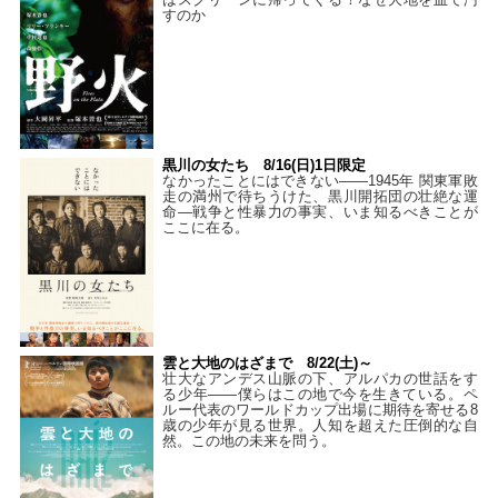
すのか
黒川の女たち 8/16(日)1日限定
なかったことにはできない——1945年 関東軍敗
走の満州で待ちうけた、黒川開拓団の壮絶な運
命―戦争と性暴力の事実、いま知るべきことが
ここに在る。
雲と大地のはざまで 8/22(土)～
壮大なアンデス山脈の下、アルパカの世話をす
る少年――僕らはこの地で今を生きている。ペ
ルー代表のワールドカップ出場に期待を寄せる8
歳の少年が見る世界。人知を超えた圧倒的な自
然。この地の未来を問う。