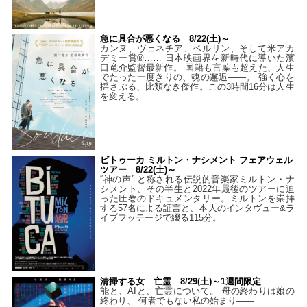
急に具合が悪くなる 8/22(土)～
カンヌ、ヴェネチア、ベルリン、そして米アカ
デミー賞®…… 日本映画界を新時代に導いた濱
口竜介監督最新作。 国籍も言葉も超えた、人生
でたった一度きりの、魂の邂逅――。 強く心を
揺さぶる、比類なき傑作。この3時間16分は人生
を変える。
ビトゥーカ ミルトン・ナシメント フェアウェル
ツアー 8/22(土)～
“神の声” と称される伝説的音楽家ミルトン・ナ
シメント、その半生と2022年最後のツアーに迫
った圧巻のドキュメンタリー。ミルトンを崇拝
する57名による証言と、本人のインタヴュー&ラ
イブフッテージで綴る115分。
清掃する女 亡霊 8/29(土)～1週間限定
能と、AIと、亡霊について。 母の終わりは娘の
終わり、 何者でもない私の始まり――