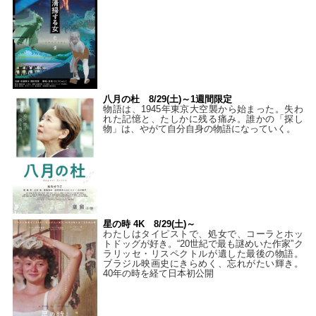
八月の杜 8/29(土)～1週間限定
物語は、1945年東京大空襲から始まった。失わ
れた記憶と、たしかに残る痛み。誰かの「探し
物」は、やがて自分自身の物語になっていく。
星の時 4K 8/29(土)～
わたしはタイピストで、処⼥で、コーラとホッ
トドッグが好き。“20世紀で最も謎めいた作家”ク
ラリッセ・リスペクトルが遺した最後の物語。
ブラジル映画史にきらめく、忘れがたい輝き。
40年の時を経て⽇本初公開