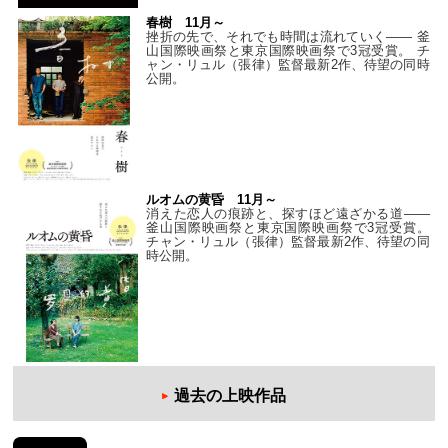
春樹 11月～
挫折の先で、それでも時間は流れていく—— 釜
山国際映画祭と東京国際映画祭で3冠受賞。 チ
ャン・リュル（張律）監督最新2作、待望の同時
公開。
ルオムの黄昏 11月～
消えた恋人の痕跡と、探すほど遠ざかる道——
釜山国際映画祭と東京国際映画祭で3冠受賞。
チャン・リュル（張律）監督最新2作、待望の同
時公開。
過去の上映作品