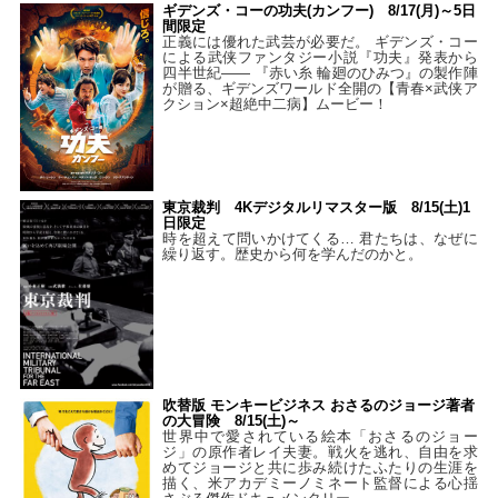
ギデンズ・コーの功夫(カンフー) 8/17(月)～5日
間限定
正義には優れた武芸が必要だ。 ギデンズ・コー
による武侠ファンタジー小説『功夫』発表から
四半世紀―― 『赤い糸 輪廻のひみつ』の製作陣
が贈る、ギデンズワールド全開の【青春×武侠ア
クション×超絶中二病】ムービー！
東京裁判 4Kデジタルリマスター版 8/15(土)1
日限定
時を超えて問いかけてくる… 君たちは、なぜに
繰り返す。歴史から何を学んだのかと。
吹替版 モンキービジネス おさるのジョージ著者
の大冒険 8/15(土)～
世界中で愛されている絵本「おさるのジョー
ジ」の原作者レイ夫妻。戦火を逃れ、自由を求
めてジョージと共に歩み続けたふたりの生涯を
描く、米アカデミーノミネート監督による心揺