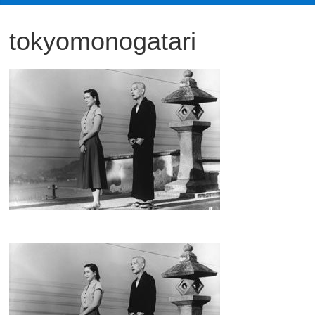
観
tokyomonogatari
た
い
映
画
は
こ
の
街
で