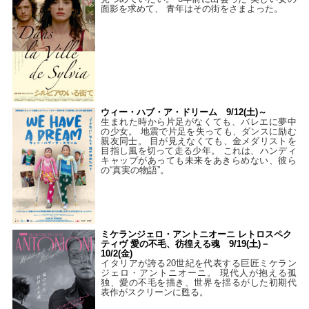
面影を求めて、 青年はその街をさまよった。
ウィー・ハブ・ア・ドリーム 9/12(土)～
生まれた時から片足がなくても、バレエに夢中
の少女。 地震で片足を失っても、ダンスに励む
親友同士。 目が見えなくても、金メダリストを
目指し風を切って走る少年。 これは、ハンディ
キャップがあっても未来をあきらめない、彼ら
の“真実の物語”。
ミケランジェロ・アントニオーニ レトロスペク
ティヴ 愛の不毛、彷徨える魂 9/19(土)－
10/2(金)
イタリアが誇る20世紀を代表する巨匠ミケラン
ジェロ・アントニオーニ。 現代人が抱える孤
独、愛の不毛を描き、世界を揺るがした初期代
表作がスクリーンに甦る。