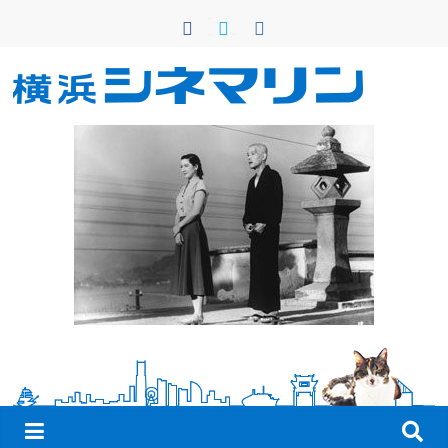
コ
ン
テ
ン
横
ツ
へ
浜
ス
キ
シ
ッ
プ
ネ
マ
リ
ン