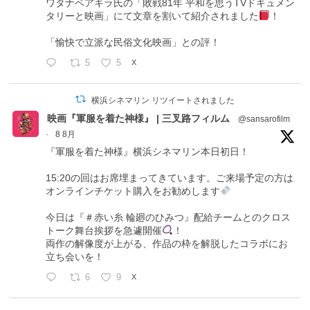
ワタナベアキラ氏の「敗戦81年 平和を思うTVドキュメン
タリーと映画」にて文章を割いて紹介されました
！
「愉快で立派な民俗文化映画」との評！
5
5
X
横浜シネマリン リツイートされました
映画『軍服を着た神様』 | 三叉路フィルム
@sansarofilm
·
8 8月
『軍服を着た神様』横浜シネマリン本日初日！
15:20の回はお席埋まってきています。ご来場予定の方は
オンラインチケット購入をお勧めします
今日は『＃赤い糸 輪廻のひみつ』配給チームとのクロス
トーク舞台挨拶を急遽開催
！
両作の解像度が上がる、作品の枠を解脱したコラボにお
立ち会いを！
6
9
X