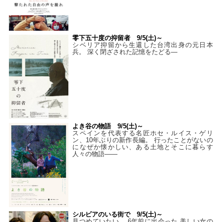
零下五十度の抑留者 9/5(土)～
シベリア抑留から生還した台湾出身の元日本
兵。 深く閉ざされた記憶をたどる—
よき谷の物語 9/5(土)～
スペインを代表する名匠ホセ・ルイス・ゲリ
ン、10年ぶりの新作長編。 行ったことがないの
になぜか懐かしい、ある土地とそこに暮らす
人々の物語――
シルビアのいる街で 9/5(土)～
見つめていたい。 6年前に出会った 美しい女の