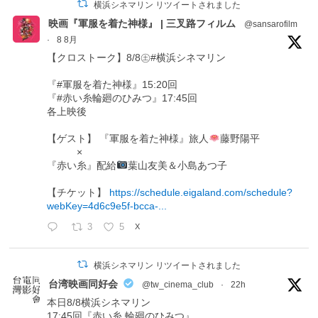
横浜シネマリン リツイートされました
映画『軍服を着た神様』 | 三叉路フィルム
@sansarofilm
·
8 8月
【クロストーク】8/8㊏#横浜シネマリン
『#軍服を着た神様』15:20回
『#赤い糸輪廻のひみつ』17:45回
各上映後
【ゲスト】 『軍服を着た神様』旅人
藤野陽平
×
『赤い糸』配給
葉山友美＆小島あつ子
【チケット】
https://schedule.eigaland.com/schedule?
webKey=4d6c9e5f-bcca-...
3
5
X
横浜シネマリン リツイートされました
台湾映画同好会
@tw_cinema_club
·
22h
本日8/8横浜シネマリン
17:45回『赤い糸 輪廻のひみつ』