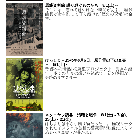
原爆資料館 語り継ぐものたち 8/1(土)～
そこには、忘れてはいけない時間がある。 歴代
館長が命を削って守り続けた”歴史の現場”の全
容。
ひろしま－1945年8月6日、原子雲の下の真実
－ 8/1(土)～
奇跡への情熱[核廃絶プロジェクト] 長きを経
て、多くの方々の想いを込めて、幻の映画が、
奇跡のリマスター
ネタニヤフ調書 汚職と戦争 8/1(土)～7(金),
15(土)～21(金)
はじまりは小さな贈り物だった…。 極秘リーク
されたイスラエル首相の警察尋問映像により＜
恐るべき真実＞が暴かれる！