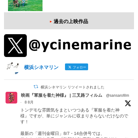
過去の上映作品
横浜シネマリン
フォロー
横浜シネマリン リツイートされました
映画『軍服を着た神様』 | 三叉路フィルム
@sansarofilm
·
8 8月
トンデモな雰囲気をまといつつある『軍服を着た神
様』ですが、単にジャンルに収まりきらないだけなので
す！
最新の「週刊金曜日」8/7・14合併号では、