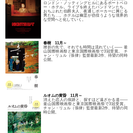
ロンドン・ノッティングヒルにあるポートベロ
ー・ホテル。ライブを終えたバンドマンたち、
おちぶれた伯爵夫人、夜通しポーカーに興じる
男たち…。ホテルは幽霊が彷徨うような境界的
な空間へと化していく。
春樹 11月～
挫折の先で、それでも時間は流れていく—— 釜
山国際映画祭と東京国際映画祭で3冠受賞。 チ
ャン・リュル（張律）監督最新2作、待望の同時
公開。
ルオムの黄昏 11月～
消えた恋人の痕跡と、探すほど遠ざかる道——
釜山国際映画祭と東京国際映画祭で3冠受賞。
チャン・リュル（張律）監督最新2作、待望の同
時公開。