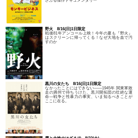
さぶる傑作ドキュメンタリー
野火 8/16(日)1日限定
戦後81年アンコール上映！今年の夏も『野火』
はスクリーンに帰ってくる！なぜ大地を血で汚
すのか
黒川の女たち 8/16(日)1日限定
なかったことにはできない——1945年 関東軍敗
走の満州で待ちうけた、黒川開拓団の壮絶な運
命―戦争と性暴力の事実、いま知るべきことが
ここに在る。