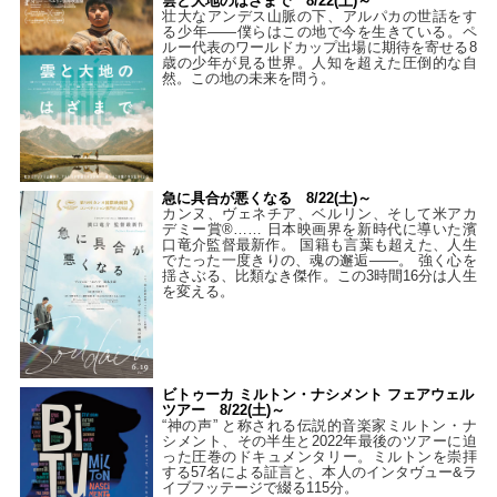
雲と大地のはざまで 8/22(土)～
壮大なアンデス山脈の下、アルパカの世話をす
る少年――僕らはこの地で今を生きている。ペ
ルー代表のワールドカップ出場に期待を寄せる8
歳の少年が見る世界。人知を超えた圧倒的な自
然。この地の未来を問う。
急に具合が悪くなる 8/22(土)～
カンヌ、ヴェネチア、ベルリン、そして米アカ
デミー賞®…… 日本映画界を新時代に導いた濱
口竜介監督最新作。 国籍も言葉も超えた、人生
でたった一度きりの、魂の邂逅――。 強く心を
揺さぶる、比類なき傑作。この3時間16分は人生
を変える。
ビトゥーカ ミルトン・ナシメント フェアウェル
ツアー 8/22(土)～
“神の声” と称される伝説的音楽家ミルトン・ナ
シメント、その半生と2022年最後のツアーに迫
った圧巻のドキュメンタリー。ミルトンを崇拝
する57名による証言と、本人のインタヴュー&ラ
イブフッテージで綴る115分。