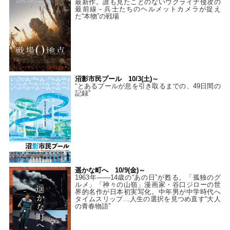
最新作。誰も見たことのないウクライナ侵攻の
最前線－兵士たちのヘルメットカメラが捉え
た“本物”の戦場
沼影市民プール 10/3(土)～
“とあるプールが息を引き取るまでの、49日間の
記録”
遥かな町へ 10/9(金)～
1963年――14歳の“あの日”が甦る。「孤独のグ
ルメ」「神々の山嶺」漫画家・谷口ジローの世
界的名作が日本初実写化。中年男が中学時代へ
タイムスリップ…人生の選択を見つめ直す“大人
の青春物語”