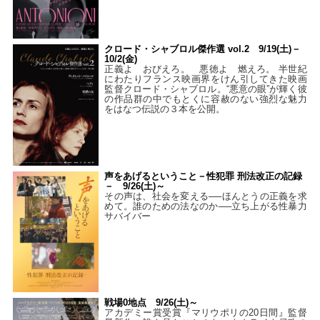
クロード・シャブロル傑作選 vol.2 9/19(土)－
10/2(金)
正義よ おびえろ。 悪徳よ 燃えろ。 半世紀
にわたりフランス映画界をけん引してきた映画
監督クロード・シャブロル。“悪意の眼”が輝く彼
の作品群の中でもとくに容赦のない強烈な魅力
をはなつ伝説の３本を公開。
声をあげるということ－性犯罪 刑法改正の記録
－ 9/26(土)～
その声は、社会を変える──ほんとうの正義を求
めて。誰のための法なのか──立ち上がる性暴力
サバイバー
戦場0地点 9/26(土)～
アカデミー賞受賞『マリウポリの20日間』監督