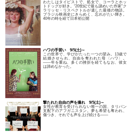
わたしはタイピストで、処⼥で、コーラとホッ
トドッグが好き。“20世紀で最も謎めいた作家”ク
ラリッセ・リスペクトルが遺した最後の物語。
ブラジル映画史にきらめく、忘れがたい輝き。
40年の時を経て⽇本初公開
ハワの手習い 9/5(土)～
この世界で、学びがたった一つの望み。13歳で
結婚させられ、自由を奪われた母〈ハワ〉。
——年を重ね、多くの挫折を経てもなお、彼女
は諦めなかった。
撃たれた自由の声を撮れ 9/5(土)～
女性が教育を受けられない唯一の国、タリバン
支配下のアフガニスタン。夢も希望も奪われ、
傷つき、それでも声を上げ続ける——