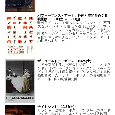
パフォーマンス・アート：身体と空間をめぐる
映画祭 10/10(土)－10/23(金)
現代美術において最もエネルギッシュで、不可
欠なジャンルへと進化を遂げたパフォーマン
ス・アート。シーンを創造し、革新してきた先
駆者たちのドキュメンタリーをラインナップ。
自由すぎて深すぎる、パフォーマンス・アート
の世界へようこそ。
ザ・ゴールドディガーズ 10/24(土)～
世界を支配する、《黄金》の謎――。『オルラ
ンド』（92）や『タンゴ・レッスン』（97）な
どで世界的な評価を得たイギリスを代表する映
画監督の一人、サリー・ポッターの長編監督デ
ビュー作、国内劇場初公開！
ナイトシフト 10/24(土)～
サッチャー政権下、ポストパンク時代のロンド
ンで撮られたミニマル＆リミナルな対抗映画。