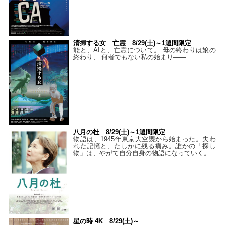
清掃する女 亡霊 8/29(土)～1週間限定
能と、AIと、亡霊について。 母の終わりは娘の
終わり、 何者でもない私の始まり――
八月の杜 8/29(土)～1週間限定
物語は、1945年東京大空襲から始まった。失わ
れた記憶と、たしかに残る痛み。誰かの「探し
物」は、やがて自分自身の物語になっていく。
星の時 4K 8/29(土)～