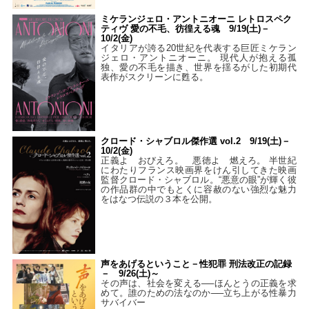
ミケランジェロ・アントニオーニ レトロスペク
ティヴ 愛の不毛、彷徨える魂 9/19(土)－
10/2(金)
イタリアが誇る20世紀を代表する巨匠ミケラン
ジェロ・アントニオーニ。 現代人が抱える孤
独、愛の不毛を描き、世界を揺るがした初期代
表作がスクリーンに甦る。
クロード・シャブロル傑作選 vol.2 9/19(土)－
10/2(金)
正義よ おびえろ。 悪徳よ 燃えろ。 半世紀
にわたりフランス映画界をけん引してきた映画
監督クロード・シャブロル。“悪意の眼”が輝く彼
の作品群の中でもとくに容赦のない強烈な魅力
をはなつ伝説の３本を公開。
声をあげるということ－性犯罪 刑法改正の記録
－ 9/26(土)～
その声は、社会を変える──ほんとうの正義を求
めて。誰のための法なのか──立ち上がる性暴力
サバイバー