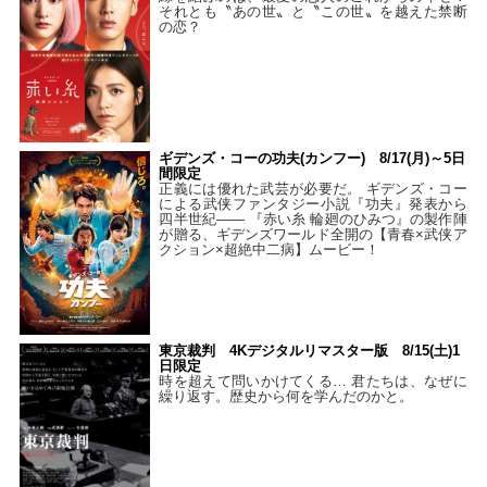
それとも〝あの世〟と〝この世〟を越えた禁断
の恋？
ギデンズ・コーの功夫(カンフー) 8/17(月)～5日
間限定
正義には優れた武芸が必要だ。 ギデンズ・コー
による武侠ファンタジー小説『功夫』発表から
四半世紀―― 『赤い糸 輪廻のひみつ』の製作陣
が贈る、ギデンズワールド全開の【青春×武侠ア
クション×超絶中二病】ムービー！
東京裁判 4Kデジタルリマスター版 8/15(土)1
日限定
時を超えて問いかけてくる… 君たちは、なぜに
繰り返す。歴史から何を学んだのかと。