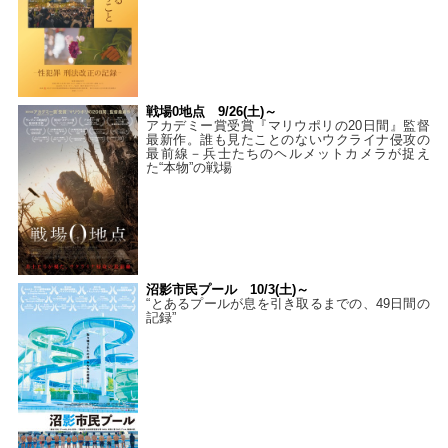
戦場0地点 9/26(土)～
アカデミー賞受賞『マリウポリの20日間』監督
最新作。誰も見たことのないウクライナ侵攻の
最前線－兵士たちのヘルメットカメラが捉え
た“本物”の戦場
沼影市民プール 10/3(土)～
“とあるプールが息を引き取るまでの、49日間の
記録”