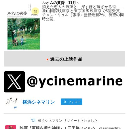
ルオムの黄昏 11月～
消えた恋人の痕跡と、探すほど遠ざかる道——
釜山国際映画祭と東京国際映画祭で3冠受賞。
チャン・リュル（張律）監督最新2作、待望の同
時公開。
過去の上映作品
横浜シネマリン
フォロー
横浜シネマリン リツイートされました
映画『軍服を着た神様』 | 三叉路フィルム
@sansarofilm