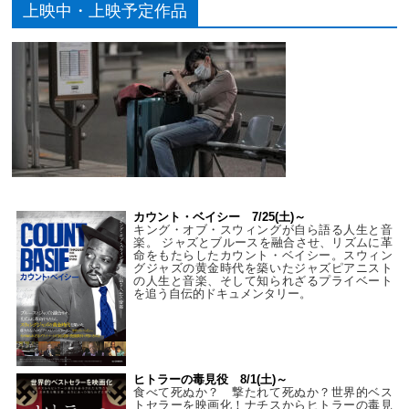
上映中・上映予定作品
カウント・ベイシー 7/25(土)～
キング・オブ・スウィングが自ら語る人生と音
楽。 ジャズとブルースを融合させ、リズムに革
命をもたらしたカウント・ベイシー。スウィン
グジャズの黄金時代を築いたジャズピアニスト
の人生と音楽、そして知られざるプライベート
を追う自伝的ドキュメンタリー。
ヒトラーの毒見役 8/1(土)～
食べて死ぬか？ 撃たれて死ぬか？世界的ベス
トセラーを映画化！ナチスからヒトラーの毒見