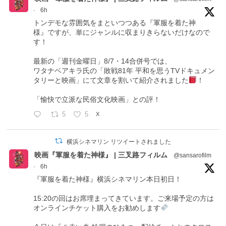
·
6h
トンデモな雰囲気をまといつつある『軍服を着た神
様』ですが、単にジャンルに収まりきらないだけなので
す！
最新の「週刊金曜日」8/7・14合併号では、
ワタナベアキラ氏の「敗戦81年 平和を思うTVドキュメン
タリーと映画」にて文章を割いて紹介されました
！
「愉快で立派な民俗文化映画」との評！
5
5
X
横浜シネマリン リツイートされました
映画『軍服を着た神様』 | 三叉路フィルム
@sansarofilm
·
6h
『軍服を着た神様』横浜シネマリン本日初日！
15:20の回はお席埋まってきています。ご来場予定の方は
オンラインチケット購入をお勧めします