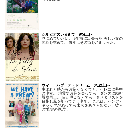
シルビアのいる街で 9/5(土)～
見つめていたい。 6年前に出会った 美しい女の
面影を求めて、 青年はその街をさまよった。
ウィー・ハブ・ア・ドリーム 9/12(土)～
生まれた時から片足がなくても、バレエに夢中
の少女。 地震で片足を失っても、ダンスに励む
親友同士。 目が見えなくても、金メダリストを
目指し風を切って走る少年。 これは、ハンディ
キャップがあっても未来をあきらめない、彼ら
の“真実の物語”。