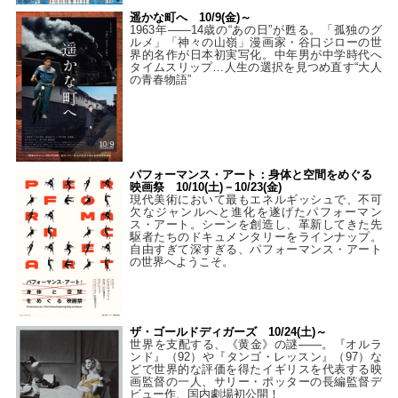
遥かな町へ 10/9(金)～
1963年――14歳の“あの日”が甦る。「孤独のグ
ルメ」「神々の山嶺」漫画家・谷口ジローの世
界的名作が日本初実写化。中年男が中学時代へ
タイムスリップ…人生の選択を見つめ直す“大人
の青春物語”
パフォーマンス・アート：身体と空間をめぐる
映画祭 10/10(土)－10/23(金)
現代美術において最もエネルギッシュで、不可
欠なジャンルへと進化を遂げたパフォーマン
ス・アート。シーンを創造し、革新してきた先
駆者たちのドキュメンタリーをラインナップ。
自由すぎて深すぎる、パフォーマンス・アート
の世界へようこそ。
ザ・ゴールドディガーズ 10/24(土)～
世界を支配する、《黄金》の謎――。『オルラ
ンド』（92）や『タンゴ・レッスン』（97）な
どで世界的な評価を得たイギリスを代表する映
画監督の一人、サリー・ポッターの長編監督デ
ビュー作、国内劇場初公開！