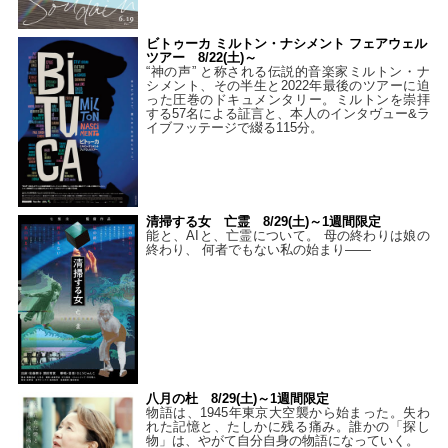
ビトゥーカ ミルトン・ナシメント フェアウェル
ツアー 8/22(土)～
“神の声” と称される伝説的音楽家ミルトン・ナ
シメント、その半生と2022年最後のツアーに迫
った圧巻のドキュメンタリー。ミルトンを崇拝
する57名による証言と、本人のインタヴュー&ラ
イブフッテージで綴る115分。
清掃する女 亡霊 8/29(土)～1週間限定
能と、AIと、亡霊について。 母の終わりは娘の
終わり、 何者でもない私の始まり――
八月の杜 8/29(土)～1週間限定
物語は、1945年東京大空襲から始まった。失わ
れた記憶と、たしかに残る痛み。誰かの「探し
物」は、やがて自分自身の物語になっていく。