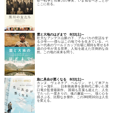
命―戦争と性暴力の事実、いま知るべきことが
ここに在る。
雲と大地のはざまで 8/22(土)～
壮大なアンデス山脈の下、アルパカの世話をす
る少年――僕らはこの地で今を生きている。ペ
ルー代表のワールドカップ出場に期待を寄せる8
歳の少年が見る世界。人知を超えた圧倒的な自
然。この地の未来を問う。
急に具合が悪くなる 8/22(土)～
カンヌ、ヴェネチア、ベルリン、そして米アカ
デミー賞®…… 日本映画界を新時代に導いた濱
口竜介監督最新作。 国籍も言葉も超えた、人生
でたった一度きりの、魂の邂逅――。 強く心を
揺さぶる、比類なき傑作。この3時間16分は人生
を変える。