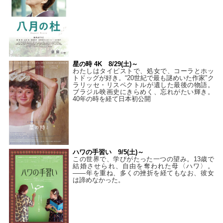
星の時 4K 8/29(土)～
わたしはタイピストで、処⼥で、コーラとホッ
トドッグが好き。“20世紀で最も謎めいた作家”ク
ラリッセ・リスペクトルが遺した最後の物語。
ブラジル映画史にきらめく、忘れがたい輝き。
40年の時を経て⽇本初公開
ハワの手習い 9/5(土)～
この世界で、学びがたった一つの望み。13歳で
結婚させられ、自由を奪われた母〈ハワ〉。
——年を重ね、多くの挫折を経てもなお、彼女
は諦めなかった。