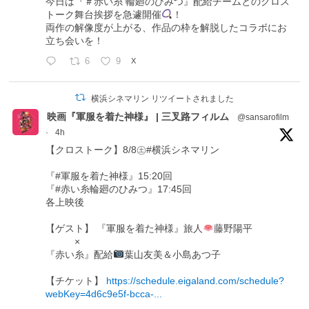
今日は『＃赤い糸 輪廻のひみつ』配給チームとのクロス
トーク舞台挨拶を急遽開催
！
両作の解像度が上がる、作品の枠を解脱したコラボにお
立ち会いを！
6
9
X
横浜シネマリン リツイートされました
映画『軍服を着た神様』 | 三叉路フィルム
@sansarofilm
·
4h
【クロストーク】8/8㊏#横浜シネマリン
『#軍服を着た神様』15:20回
『#赤い糸輪廻のひみつ』17:45回
各上映後
【ゲスト】 『軍服を着た神様』旅人
藤野陽平
×
『赤い糸』配給
葉山友美＆小島あつ子
【チケット】
https://schedule.eigaland.com/schedule?
webKey=4d6c9e5f-bcca-...