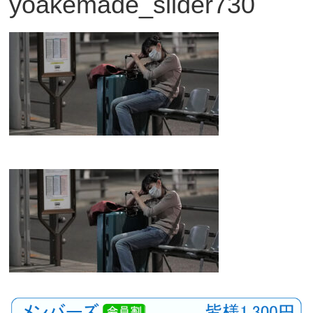
yoakemade_slider730
観
た
い
映
画
は
こ
の
街
で