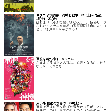
ネタニヤフ調書 汚職と戦争 8/1(土)～7(金),
15(土)～21(金)
はじまりは小さな贈り物だった…。 極秘リーク
されたイスラエル首相の警察尋問映像により＜
恐るべき真実＞が暴かれる！
軍服を着た神様 8/8(土)～
さまよえる日本人の魂は、亡霊となるか、神と
なるか、それとも…
赤い糸 輪廻のひみつ 8/8(土)～
落雷で不慮の死を遂げた青年が〈月老〉として
縁を結ぶのは、最愛の恋人のこれからの幸せ？