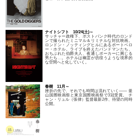
ナイトシフト 10/24(土)～
サッチャー政権下、ポストパンク時代のロンド
ンで撮られたミニマル＆リミナルな対抗映画。
ロンドン・ノッティングヒルにあるポートベロ
ー・ホテル。ライブを終えたバンドマンたち、
おちぶれた伯爵夫人、夜通しポーカーに興じる
男たち…。ホテルは幽霊が彷徨うような境界的
な空間へと化していく。
春樹 11月～
挫折の先で、それでも時間は流れていく—— 釜
山国際映画祭と東京国際映画祭で3冠受賞。 チ
ャン・リュル（張律）監督最新2作、待望の同時
公開。