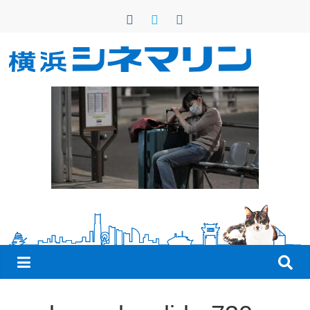
コ
ン
テ
ン
横
ツ
へ
浜
ス
キ
シ
ッ
プ
ネ
マ
リ
ン