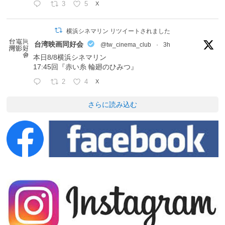
3
5
X
横浜シネマリン リツイートされました
台湾映画同好会
@tw_cinema_club
·
3h
本日8/8横浜シネマリン
17:45回『赤い糸 輪廻のひみつ』
2
4
X
さらに読み込む