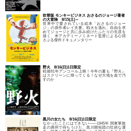
吹替版 モンキービジネス おさるのジョージ著者
の大冒険 8/15(土)～
世界中で愛されている絵本「おさるのジョー
ジ」の原作者レイ夫妻。戦火を逃れ、自由を求
めてジョージと共に歩み続けたふたりの生涯を
描く、米アカデミーノミネート監督による心揺
さぶる傑作ドキュメンタリー
野火 8/16(日)1日限定
戦後81年アンコール上映！今年の夏も『野火』
はスクリーンに帰ってくる！なぜ大地を血で汚
すのか
黒川の女たち 8/16(日)1日限定
なかったことにはできない——1945年 関東軍敗
走の満州で待ちうけた、黒川開拓団の壮絶な運