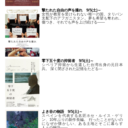
撃たれた自由の声を撮れ 9/5(土)～
女性が教育を受けられない唯一の国、タリバン
支配下のアフガニスタン。夢も希望も奪われ、
傷つき、それでも声を上げ続ける——
零下五十度の抑留者 9/5(土)～
シベリア抑留から生還した台湾出身の元日本
兵。 深く閉ざされた記憶をたどる—
よき谷の物語 9/5(土)～
スペインを代表する名匠ホセ・ルイス・ゲリ
ン、10年ぶりの新作長編。 行ったことがないの
になぜか懐かしい、ある土地とそこに暮らす
人々の物語――