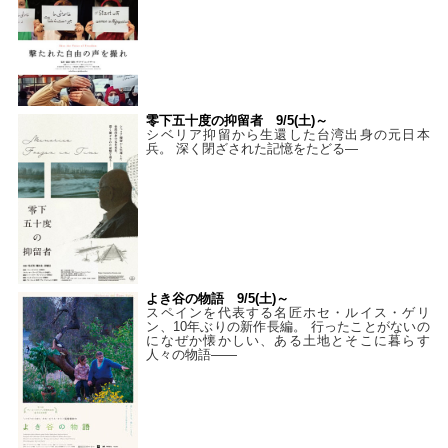
零下五十度の抑留者 9/5(土)～
シベリア抑留から生還した台湾出身の元日本
兵。 深く閉ざされた記憶をたどる—
よき谷の物語 9/5(土)～
スペインを代表する名匠ホセ・ルイス・ゲリ
ン、10年ぶりの新作長編。 行ったことがないの
になぜか懐かしい、ある土地とそこに暮らす
人々の物語――