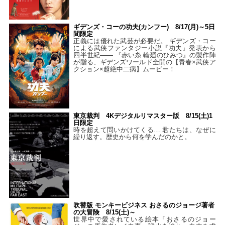
ギデンズ・コーの功夫(カンフー) 8/17(月)～5日
間限定
正義には優れた武芸が必要だ。 ギデンズ・コー
による武侠ファンタジー小説『功夫』発表から
四半世紀―― 『赤い糸 輪廻のひみつ』の製作陣
が贈る、ギデンズワールド全開の【青春×武侠ア
クション×超絶中二病】ムービー！
東京裁判 4Kデジタルリマスター版 8/15(土)1
日限定
時を超えて問いかけてくる… 君たちは、なぜに
繰り返す。歴史から何を学んだのかと。
吹替版 モンキービジネス おさるのジョージ著者
の大冒険 8/15(土)～
世界中で愛されている絵本「おさるのジョー