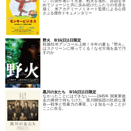
ジ」の原作者レイ夫妻。戦火を逃れ、自由を求
めてジョージと共に歩み続けたふたりの生涯を
描く、米アカデミーノミネート監督による心揺
さぶる傑作ドキュメンタリー
野火 8/16(日)1日限定
戦後81年アンコール上映！今年の夏も『野火』
はスクリーンに帰ってくる！なぜ大地を血で汚
すのか
黒川の女たち 8/16(日)1日限定
なかったことにはできない——1945年 関東軍敗
走の満州で待ちうけた、黒川開拓団の壮絶な運
命―戦争と性暴力の事実、いま知るべきことが
ここに在る。