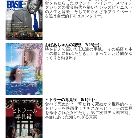
命をもたらしたカウント・ベイシー。スウィン
グジャズの黄金時代を築いたジャズピアニスト
の人生と音楽、そして知られざるプライベート
を追う自伝的ドキュメンタリー。
おばあちゃんの秘密 7/25(土)～
時を超えて届いた131通の手紙。 その秘密と本
当の想いに触れたとき、止まっていた時間がゆ
っくりと動き出す―
ヒトラーの毒見役 8/1(土)～
食べて死ぬか？ 撃たれて死ぬか？世界的ベス
トセラーを映画化！ナチスからヒトラーの毒見
を命令された女性たち。第二次世界大戦末期、
本当にあった知られざる真実