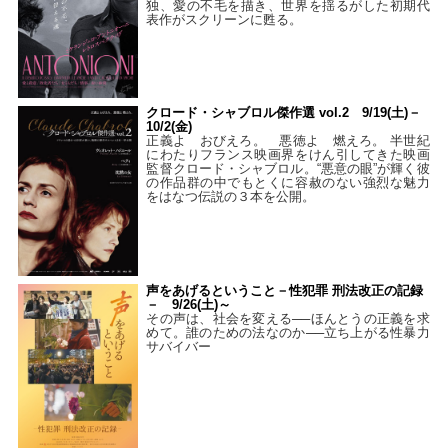
独、愛の不毛を描き、世界を揺るがした初期代
表作がスクリーンに甦る。
クロード・シャブロル傑作選 vol.2 9/19(土)－
10/2(金)
正義よ おびえろ。 悪徳よ 燃えろ。 半世紀
にわたりフランス映画界をけん引してきた映画
監督クロード・シャブロル。“悪意の眼”が輝く彼
の作品群の中でもとくに容赦のない強烈な魅力
をはなつ伝説の３本を公開。
声をあげるということ－性犯罪 刑法改正の記録
－ 9/26(土)～
その声は、社会を変える──ほんとうの正義を求
めて。誰のための法なのか──立ち上がる性暴力
サバイバー