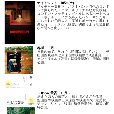
ナイトシフト 10/24(土)～
サッチャー政権下、ポストパンク時代のロンド
ンで撮られたミニマル＆リミナルな対抗映画。
ロンドン・ノッティングヒルにあるポートベロ
ー・ホテル。ライブを終えたバンドマンたち、
おちぶれた伯爵夫人、夜通しポーカーに興じる
男たち…。ホテルは幽霊が彷徨うような境界的
な空間へと化していく。
春樹 11月～
挫折の先で、それでも時間は流れていく—— 釜
山国際映画祭と東京国際映画祭で3冠受賞。 チ
ャン・リュル（張律）監督最新2作、待望の同時
公開。
ルオムの黄昏 11月～
消えた恋人の痕跡と、探すほど遠ざかる道——
釜山国際映画祭と東京国際映画祭で3冠受賞。
チャン・リュル（張律）監督最新2作、待望の同
時公開。