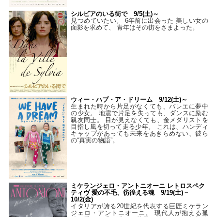
シルビアのいる街で 9/5(土)～
見つめていたい。 6年前に出会った 美しい女の
面影を求めて、 青年はその街をさまよった。
ウィー・ハブ・ア・ドリーム 9/12(土)～
生まれた時から片足がなくても、バレエに夢中
の少女。 地震で片足を失っても、ダンスに励む
親友同士。 目が見えなくても、金メダリストを
目指し風を切って走る少年。 これは、ハンディ
キャップがあっても未来をあきらめない、彼ら
の“真実の物語”。
ミケランジェロ・アントニオーニ レトロスペク
ティヴ 愛の不毛、彷徨える魂 9/19(土)－
10/2(金)
イタリアが誇る20世紀を代表する巨匠ミケラン
ジェロ・アントニオーニ。 現代人が抱える孤