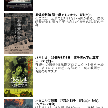
原爆資料館 語り継ぐものたち 8/1(土)～
そこには、忘れてはいけない時間がある。 歴代
館長が命を削って守り続けた”歴史の現場”の全
容。
ひろしま－1945年8月6日、原子雲の下の真実
－ 8/1(土)～
奇跡への情熱[核廃絶プロジェクト] 長きを経
て、多くの方々の想いを込めて、幻の映画が、
奇跡のリマスター
ネタニヤフ調書 汚職と戦争 8/1(土)～7(金),
15(土)～21(金)
はじまりは小さな贈り物だった…。 極秘リーク