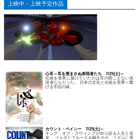
上映中・上映予定作品
心耳～耳を澄まさぬ表現者たち 7/25(土)～
伝統を世界に届けていたのは耳の聞こえない表
現者たちだった。 日本の文化と伝統を世界へ繋
げる手話の縁。
カウント・ベイシー 7/25(土)～
キング・オブ・スウィングが自ら語る人生と音
楽。 ジャズとブルースを融合させ、リズムに革