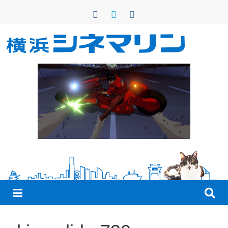
コ
ン
テ
ン
横
ツ
へ
浜
ス
キ
シ
ッ
プ
ネ
マ
リ
ン