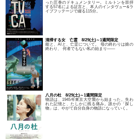
った圧巻のドキュメンタリー。ミルトンを崇拝
する57名による証言と、本人のインタヴュー&ラ
イブフッテージで綴る115分。
清掃する女 亡霊 8/29(土)～1週間限定
能と、AIと、亡霊について。 母の終わりは娘の
終わり、 何者でもない私の始まり――
八月の杜 8/29(土)～1週間限定
物語は、1945年東京大空襲から始まった。失わ
れた記憶と、たしかに残る痛み。誰かの「探し
物」は、やがて自分自身の物語になっていく。