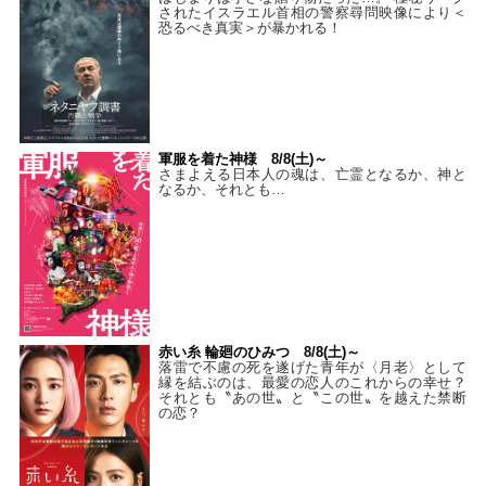
されたイスラエル首相の警察尋問映像により＜
恐るべき真実＞が暴かれる！
軍服を着た神様 8/8(土)～
さまよえる日本人の魂は、亡霊となるか、神と
なるか、それとも…
赤い糸 輪廻のひみつ 8/8(土)～
落雷で不慮の死を遂げた青年が〈月老〉として
縁を結ぶのは、最愛の恋人のこれからの幸せ？
それとも〝あの世〟と〝この世〟を越えた禁断
の恋？