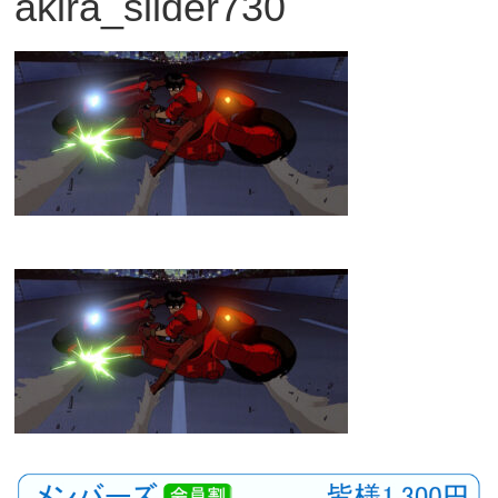
akira_slider730
観
た
い
映
画
は
こ
の
街
で