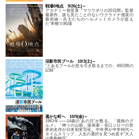
戦場0地点 9/26(土)～
アカデミー賞受賞『マリウポリの20日間』監督
最新作。誰も見たことのないウクライナ侵攻の
最前線－兵士たちのヘルメットカメラが捉え
た“本物”の戦場
沼影市民プール 10/3(土)～
“とあるプールが息を引き取るまでの、49日間の
記録”
遥かな町へ 10/9(金)～
1963年――14歳の“あの日”が甦る。「孤独のグ
ルメ」「神々の山嶺」漫画家・谷口ジローの世
界的名作が日本初実写化。中年男が中学時代へ
タイムスリップ…人生の選択を見つめ直す“大人
の青春物語”