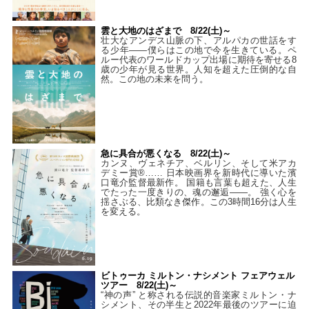
雲と大地のはざまで 8/22(土)～
壮大なアンデス山脈の下、アルパカの世話をす
る少年――僕らはこの地で今を生きている。ペ
ルー代表のワールドカップ出場に期待を寄せる8
歳の少年が見る世界。人知を超えた圧倒的な自
然。この地の未来を問う。
急に具合が悪くなる 8/22(土)～
カンヌ、ヴェネチア、ベルリン、そして米アカ
デミー賞®…… 日本映画界を新時代に導いた濱
口竜介監督最新作。 国籍も言葉も超えた、人生
でたった一度きりの、魂の邂逅――。 強く心を
揺さぶる、比類なき傑作。この3時間16分は人生
を変える。
ビトゥーカ ミルトン・ナシメント フェアウェル
ツアー 8/22(土)～
“神の声” と称される伝説的音楽家ミルトン・ナ
シメント、その半生と2022年最後のツアーに迫