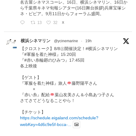
名古屋シネマスコーレ。16日、横浜シネマリン、16日か
ら千葉県キネマ旬報シアター(16日舞台挨拶)兵庫宝塚シ
ネ・ピピア。9月11日からフォーラム盛岡。
13
32
X
横浜シネマリン
@ycinemarine
·
19h
【クロストーク】8/8㊏開催決定！#横浜シネマリン
『#軍服を着た神様』15:20回
『#赤い糸輪廻のひみつ』17:45回
各上映後
【ゲスト】
『軍服を着た神様』旅人
藤野陽平さん
×
『赤い糸』配給
葉山友美さん＆小島あつ子さん
さてさてどうなることやら！
【チケット】
https://schedule.eigaland.com/schedule?
webKey=4d6c9e5f-bcca-...