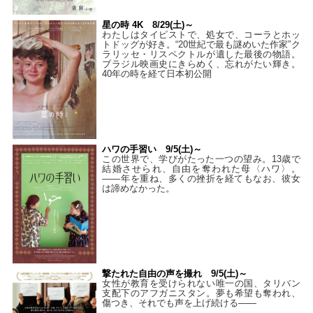
星の時 4K 8/29(土)～
わたしはタイピストで、処⼥で、コーラとホッ
トドッグが好き。“20世紀で最も謎めいた作家”ク
ラリッセ・リスペクトルが遺した最後の物語。
ブラジル映画史にきらめく、忘れがたい輝き。
40年の時を経て⽇本初公開
ハワの手習い 9/5(土)～
この世界で、学びがたった一つの望み。13歳で
結婚させられ、自由を奪われた母〈ハワ〉。
——年を重ね、多くの挫折を経てもなお、彼女
は諦めなかった。
撃たれた自由の声を撮れ 9/5(土)～
女性が教育を受けられない唯一の国、タリバン
支配下のアフガニスタン。夢も希望も奪われ、
傷つき、それでも声を上げ続ける——