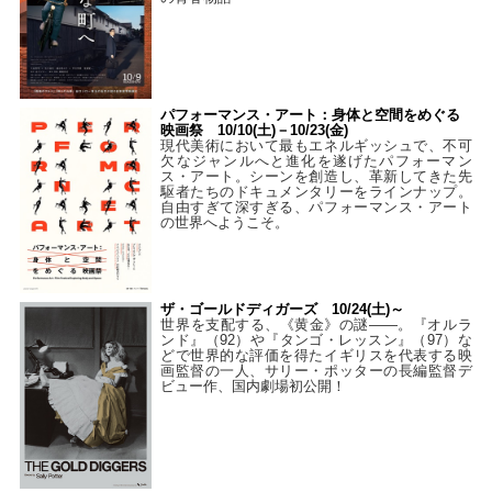
パフォーマンス・アート：身体と空間をめぐる
映画祭 10/10(土)－10/23(金)
現代美術において最もエネルギッシュで、不可
欠なジャンルへと進化を遂げたパフォーマン
ス・アート。シーンを創造し、革新してきた先
駆者たちのドキュメンタリーをラインナップ。
自由すぎて深すぎる、パフォーマンス・アート
の世界へようこそ。
ザ・ゴールドディガーズ 10/24(土)～
世界を支配する、《黄金》の謎――。『オルラ
ンド』（92）や『タンゴ・レッスン』（97）な
どで世界的な評価を得たイギリスを代表する映
画監督の一人、サリー・ポッターの長編監督デ
ビュー作、国内劇場初公開！