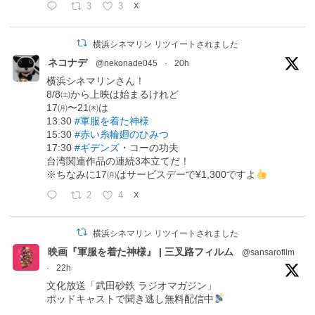
3
3
X
横浜シネマリン リツイートされました
ネコナデ
@nekonade045
·
20h
横浜シネマリンさん！
8/8㈯から上映は始まるけれど
17㈪〜21㈭は
13:30
#軍服を着た神様
15:30
#赤い糸輪廻のひみつ
17:30
#ギデンズ
・コーの功夫
台湾関連作品の連続3本立てだ！
※ちなみに17㈪はサービスデーで¥1,300ですよ
2
4
X
横浜シネマリン リツイートされました
映画『軍服を着た神様』 | 三叉路フィルム
@sansarofilm
·
22h
文化放送「武田砂鉄 ラジオマガジン」
ポッドキャストで聞き逃し無料配信中