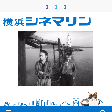
コ
ン
テ
ン
横
ツ
へ
浜
ス
キ
シ
ッ
プ
ネ
マ
リ
ン