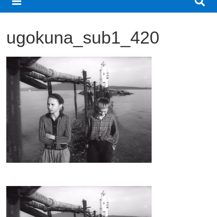
観
た
ugokuna_sub1_420
い
映
画
は
こ
の
街
で