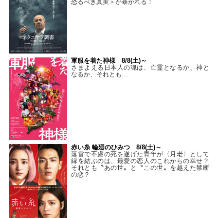
恐るべき真実＞が暴かれる！
軍服を着た神様 8/8(土)～
さまよえる日本人の魂は、亡霊となるか、神と
なるか、それとも…
赤い糸 輪廻のひみつ 8/8(土)～
落雷で不慮の死を遂げた青年が〈月老〉として
縁を結ぶのは、最愛の恋人のこれからの幸せ？
それとも〝あの世〟と〝この世〟を越えた禁断
の恋？