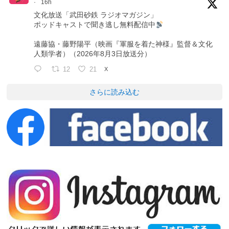
·
16h
文化放送「武田砂鉄 ラジオマガジン」
ポッドキャストで聞き逃し無料配信中
遠藤協・藤野陽平（映画『軍服を着た神様』監督＆文化
人類学者）（2026年8月3日放送分）
12
21
X
さらに読み込む