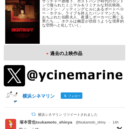
サッチャー政権下、ポストパンク時代のロンド
ンで撮られたミニマル＆リミナルな対抗映画。
ロンドン・ノッティングヒルにあるポートベロ
ー・ホテル。ライブを終えたバンドマンたち、
おちぶれた伯爵夫人、夜通しポーカーに興じる
男たち…。ホテルは幽霊が彷徨うような境界的
な空間へと化していく。
過去の上映作品
横浜シネマリン
フォロー
横浜シネマリン リツイートされました
塚本晋也tsukamoto_shinya
@tsukamoto_shiny
·
14h