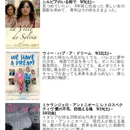
シルビアのいる街で 9/5(土)～
見つめていたい。 6年前に出会った 美しい女の
面影を求めて、 青年はその街をさまよった。
ウィー・ハブ・ア・ドリーム 9/12(土)～
生まれた時から片足がなくても、バレエに夢中
の少女。 地震で片足を失っても、ダンスに励む
親友同士。 目が見えなくても、金メダリストを
目指し風を切って走る少年。 これは、ハンディ
キャップがあっても未来をあきらめない、彼ら
の“真実の物語”。
ミケランジェロ・アントニオーニ レトロスペク
ティヴ 愛の不毛、彷徨える魂 9/19(土)－
10/2(金)
イタリアが誇る20世紀を代表する巨匠ミケラン
ジェロ・アントニオーニ。 現代人が抱える孤
独、愛の不毛を描き、世界を揺るがした初期代
表作がスクリーンに甦る。