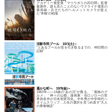
アカデミー賞受賞『マリウポリの20日間』監督
最新作。誰も見たことのないウクライナ侵攻の
最前線－兵士たちのヘルメットカメラが捉え
た“本物”の戦場
沼影市民プール 10/3(土)～
“とあるプールが息を引き取るまでの、49日間の
記録”
遥かな町へ 10/9(金)～
1963年――14歳の“あの日”が甦る。「孤独のグ
ルメ」「神々の山嶺」漫画家・谷口ジローの世
界的名作が日本初実写化。中年男が中学時代へ
タイムスリップ…人生の選択を見つめ直す“大人
の青春物語”