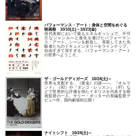
パフォーマンス・アート：身体と空間をめぐる
映画祭 10/10(土)－10/23(金)
現代美術において最もエネルギッシュで、不可
欠なジャンルへと進化を遂げたパフォーマン
ス・アート。シーンを創造し、革新してきた先
駆者たちのドキュメンタリーをラインナップ。
自由すぎて深すぎる、パフォーマンス・アート
の世界へようこそ。
ザ・ゴールドディガーズ 10/24(土)～
世界を支配する、《黄金》の謎――。『オルラ
ンド』（92）や『タンゴ・レッスン』（97）な
どで世界的な評価を得たイギリスを代表する映
画監督の一人、サリー・ポッターの長編監督デ
ビュー作、国内劇場初公開！
ナイトシフト 10/24(土)～