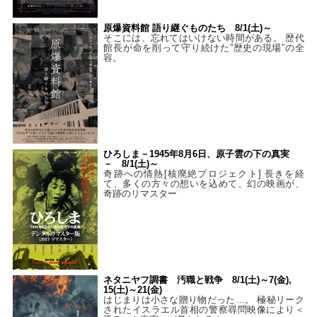
原爆資料館 語り継ぐものたち 8/1(土)～
そこには、忘れてはいけない時間がある。 歴代
館長が命を削って守り続けた”歴史の現場”の全
容。
ひろしま－1945年8月6日、原子雲の下の真実
－ 8/1(土)～
奇跡への情熱[核廃絶プロジェクト] 長きを経
て、多くの方々の想いを込めて、幻の映画が、
奇跡のリマスター
ネタニヤフ調書 汚職と戦争 8/1(土)～7(金),
15(土)～21(金)
はじまりは小さな贈り物だった…。 極秘リーク
されたイスラエル首相の警察尋問映像により＜