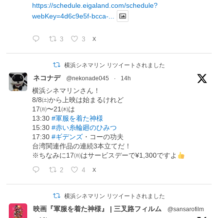
https://schedule.eigaland.com/schedule?
webKey=4d6c9e5f-bcca-...
3
3
X
横浜シネマリン リツイートされました
ネコナデ
@nekonade045
·
14h
横浜シネマリンさん！
8/8㈯から上映は始まるけれど
17㈪〜21㈭は
13:30
#軍服を着た神様
15:30
#赤い糸輪廻のひみつ
17:30
#ギデンズ
・コーの功夫
台湾関連作品の連続3本立てだ！
※ちなみに17㈪はサービスデーで¥1,300ですよ
2
4
X
横浜シネマリン リツイートされました
映画『軍服を着た神様』 | 三叉路フィルム
@sansarofilm