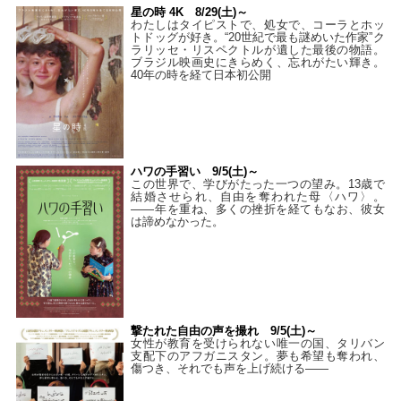
星の時 4K 8/29(土)～
わたしはタイピストで、処⼥で、コーラとホッ
トドッグが好き。“20世紀で最も謎めいた作家”ク
ラリッセ・リスペクトルが遺した最後の物語。
ブラジル映画史にきらめく、忘れがたい輝き。
40年の時を経て⽇本初公開
ハワの手習い 9/5(土)～
この世界で、学びがたった一つの望み。13歳で
結婚させられ、自由を奪われた母〈ハワ〉。
——年を重ね、多くの挫折を経てもなお、彼女
は諦めなかった。
撃たれた自由の声を撮れ 9/5(土)～
女性が教育を受けられない唯一の国、タリバン
支配下のアフガニスタン。夢も希望も奪われ、
傷つき、それでも声を上げ続ける——