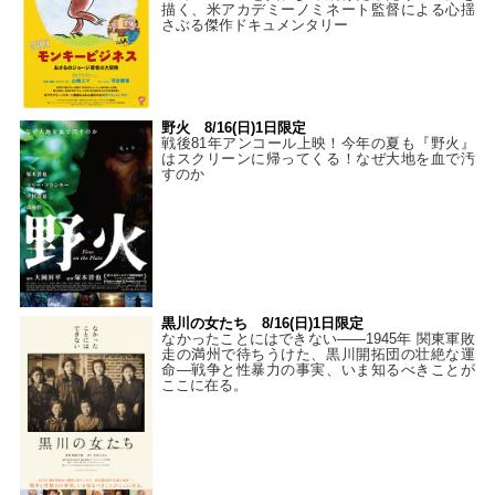
描く、米アカデミーノミネート監督による心揺
さぶる傑作ドキュメンタリー
野火 8/16(日)1日限定
戦後81年アンコール上映！今年の夏も『野火』
はスクリーンに帰ってくる！なぜ大地を血で汚
すのか
黒川の女たち 8/16(日)1日限定
なかったことにはできない——1945年 関東軍敗
走の満州で待ちうけた、黒川開拓団の壮絶な運
命―戦争と性暴力の事実、いま知るべきことが
ここに在る。