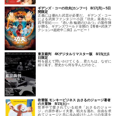
ギデンズ・コーの功夫(カンフー) 8/17(月)～5日
間限定
正義には優れた武芸が必要だ。 ギデンズ・コー
による武侠ファンタジー小説『功夫』発表から
四半世紀―― 『赤い糸 輪廻のひみつ』の製作陣
が贈る、ギデンズワールド全開の【青春×武侠ア
クション×超絶中二病】ムービー！
東京裁判 4Kデジタルリマスター版 8/15(土)1
日限定
時を超えて問いかけてくる… 君たちは、なぜに
繰り返す。歴史から何を学んだのかと。
吹替版 モンキービジネス おさるのジョージ著者
の大冒険 8/15(土)～
世界中で愛されている絵本「おさるのジョー
ジ」の原作者レイ夫妻。戦火を逃れ、自由を求
めてジョージと共に歩み続けたふたりの生涯を