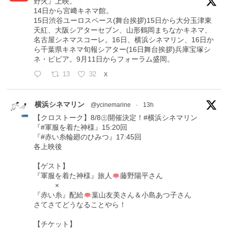
野火』上映。
14日から宮﨑キネマ館。
15日渋谷ユーロスペース(舞台挨拶)15日から大分玉津東
天紅、大阪シアターセブン、山形鶴岡まちなかキネマ、
名古屋シネマスコーレ。16日、横浜シネマリン、16日か
ら千葉県キネマ旬報シアター(16日舞台挨拶)兵庫宝塚シ
ネ・ピピア。9月11日からフォーラム盛岡。
13
32
X
横浜シネマリン
@ycinemarine
·
13h
【クロストーク】8/8㊏開催決定！#横浜シネマリン
『#軍服を着た神様』15:20回
『#赤い糸輪廻のひみつ』17:45回
各上映後
【ゲスト】
『軍服を着た神様』旅人
藤野陽平さん
×
『赤い糸』配給
葉山友美さん＆小島あつ子さん
さてさてどうなることやら！
【チケット】