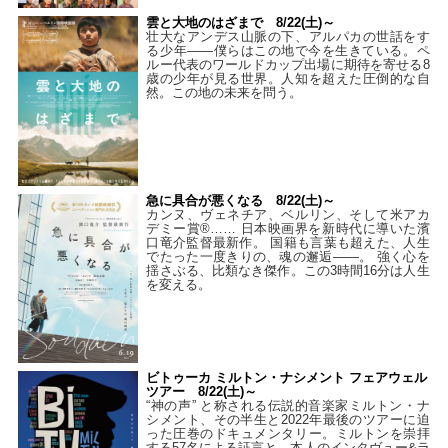
雲と大地のはざまで 8/22(土)～
壮大なアンデス山脈の下、アルパカの世話をす
る少年――僕らはこの地で今を生きている。ペ
ルー代表のワールドカップ出場に期待を寄せる8
歳の少年が見る世界。人知を超えた圧倒的な自
然。この地の未来を問う。
急に具合が悪くなる 8/22(土)～
カンヌ、ヴェネチア、ベルリン、そして米アカ
デミー賞®…… 日本映画界を新時代に導いた濱
口竜介監督最新作。 国籍も言葉も超えた、人生
でたった一度きりの、魂の邂逅――。 強く心を
揺さぶる、比類なき傑作。この3時間16分は人生
を変える。
ビトゥーカ ミルトン・ナシメント フェアウェル
ツアー 8/22(土)～
“神の声” と称される伝説的音楽家ミルトン・ナ
シメント、その半生と2022年最後のツアーに迫
った圧巻のドキュメンタリー。ミルトンを崇拝
する57名による証言と、本人のインタヴュー&ラ