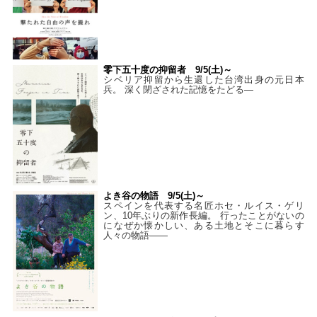
零下五十度の抑留者 9/5(土)～
シベリア抑留から生還した台湾出身の元日本
兵。 深く閉ざされた記憶をたどる—
よき谷の物語 9/5(土)～
スペインを代表する名匠ホセ・ルイス・ゲリ
ン、10年ぶりの新作長編。 行ったことがないの
になぜか懐かしい、ある土地とそこに暮らす
人々の物語――