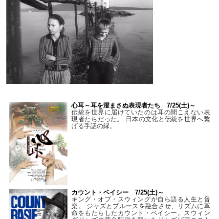
心耳～耳を澄まさぬ表現者たち 7/25(土)～
伝統を世界に届けていたのは耳の聞こえない表
現者たちだった。 日本の文化と伝統を世界へ繋
げる手話の縁。
カウント・ベイシー 7/25(土)～
キング・オブ・スウィングが自ら語る人生と音
楽。 ジャズとブルースを融合させ、リズムに革
命をもたらしたカウント・ベイシー。スウィン