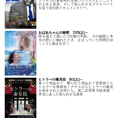
グジャズの黄金時代を築いたジャズピアニスト
の人生と音楽、そして知られざるプライベート
を追う自伝的ドキュメンタリー。
おばあちゃんの秘密 7/25(土)～
時を超えて届いた131通の手紙。 その秘密と本
当の想いに触れたとき、止まっていた時間がゆ
っくりと動き出す―
ヒトラーの毒見役 8/1(土)～
食べて死ぬか？ 撃たれて死ぬか？世界的ベス
トセラーを映画化！ナチスからヒトラーの毒見
を命令された女性たち。第二次世界大戦末期、
本当にあった知られざる真実