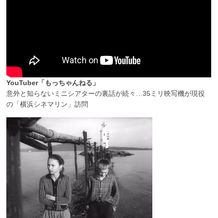
YouTuber「もっちゃんねる」
意外と知らないミニシアターの裏話が続々…35ミリ映写機が現役
の「横浜シネマリン」訪問