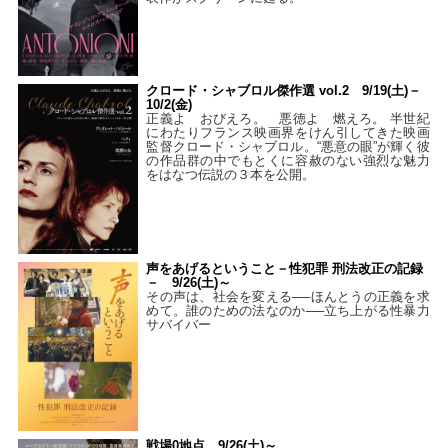
クロード・シャブロル傑作選 vol.2 9/19(土)－
10/2(金)
正義よ おびえろ。 悪徳よ 燃えろ。 半世紀
にわたりフランス映画界をけん引してきた映画
監督クロード・シャブロル。“悪意の眼”が輝く彼
の作品群の中でもとくに容赦のない強烈な魅力
をはなつ伝説の３本を公開。
声をあげるということ－性犯罪 刑法改正の記録
－ 9/26(土)～
その声は、社会を変える──ほんとうの正義を求
めて。誰のための法なのか──立ち上がる性暴力
サバイバー
戦場0地点 9/26(土)～