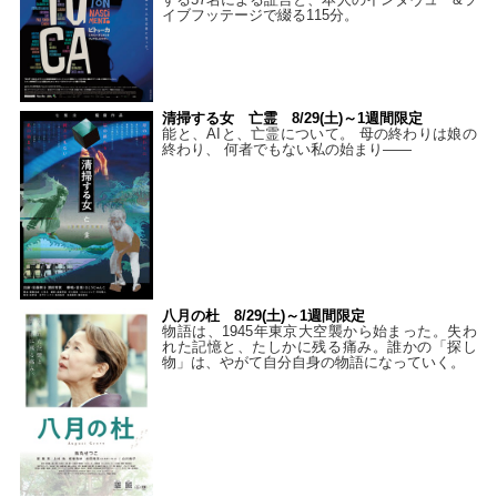
イブフッテージで綴る115分。
清掃する女 亡霊 8/29(土)～1週間限定
能と、AIと、亡霊について。 母の終わりは娘の
終わり、 何者でもない私の始まり――
八月の杜 8/29(土)～1週間限定
物語は、1945年東京大空襲から始まった。失わ
れた記憶と、たしかに残る痛み。誰かの「探し
物」は、やがて自分自身の物語になっていく。