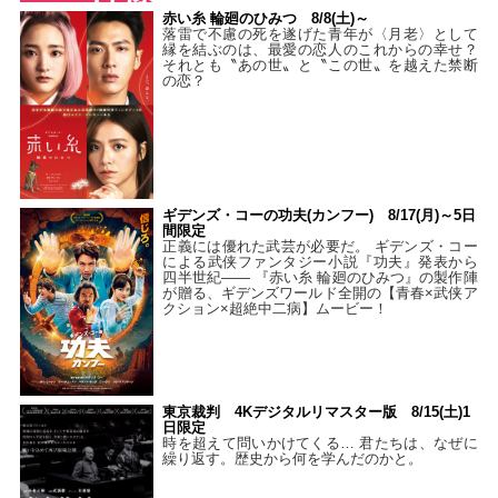
赤い糸 輪廻のひみつ 8/8(土)～
落雷で不慮の死を遂げた青年が〈月老〉として
縁を結ぶのは、最愛の恋人のこれからの幸せ？
それとも〝あの世〟と〝この世〟を越えた禁断
の恋？
ギデンズ・コーの功夫(カンフー) 8/17(月)～5日
間限定
正義には優れた武芸が必要だ。 ギデンズ・コー
による武侠ファンタジー小説『功夫』発表から
四半世紀―― 『赤い糸 輪廻のひみつ』の製作陣
が贈る、ギデンズワールド全開の【青春×武侠ア
クション×超絶中二病】ムービー！
東京裁判 4Kデジタルリマスター版 8/15(土)1
日限定
時を超えて問いかけてくる… 君たちは、なぜに
繰り返す。歴史から何を学んだのかと。