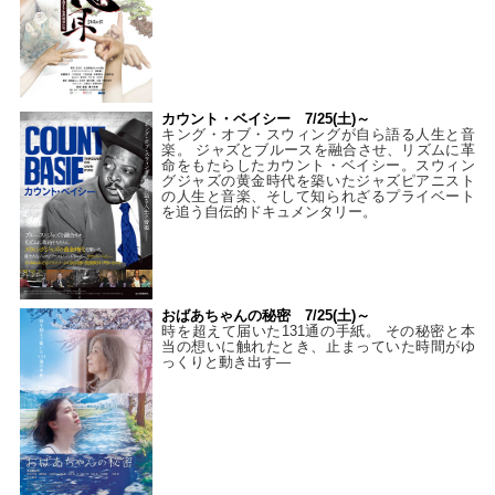
カウント・ベイシー 7/25(土)～
キング・オブ・スウィングが自ら語る人生と音
楽。 ジャズとブルースを融合させ、リズムに革
命をもたらしたカウント・ベイシー。スウィン
グジャズの黄金時代を築いたジャズピアニスト
の人生と音楽、そして知られざるプライベート
を追う自伝的ドキュメンタリー。
おばあちゃんの秘密 7/25(土)～
時を超えて届いた131通の手紙。 その秘密と本
当の想いに触れたとき、止まっていた時間がゆ
っくりと動き出す―