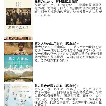
黒川の女たち 8/16(日)1日限定
なかったことにはできない——1945年 関東軍敗
走の満州で待ちうけた、黒川開拓団の壮絶な運
命―戦争と性暴力の事実、いま知るべきことが
ここに在る。
雲と大地のはざまで 8/22(土)～
壮大なアンデス山脈の下、アルパカの世話をす
る少年――僕らはこの地で今を生きている。ペ
ルー代表のワールドカップ出場に期待を寄せる8
歳の少年が見る世界。人知を超えた圧倒的な自
然。この地の未来を問う。
急に具合が悪くなる 8/22(土)～
カンヌ、ヴェネチア、ベルリン、そして米アカ
デミー賞®…… 日本映画界を新時代に導いた濱
口竜介監督最新作。 国籍も言葉も超えた、人生
でたった一度きりの、魂の邂逅――。 強く心を
揺さぶる、比類なき傑作。この3時間16分は人生
を変える。