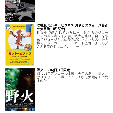
吹替版 モンキービジネス おさるのジョージ著者
の大冒険 8/15(土)～
世界中で愛されている絵本「おさるのジョー
ジ」の原作者レイ夫妻。戦火を逃れ、自由を求
めてジョージと共に歩み続けたふたりの生涯を
描く、米アカデミーノミネート監督による心揺
さぶる傑作ドキュメンタリー
野火 8/16(日)1日限定
戦後81年アンコール上映！今年の夏も『野火』
はスクリーンに帰ってくる！なぜ大地を血で汚
すのか