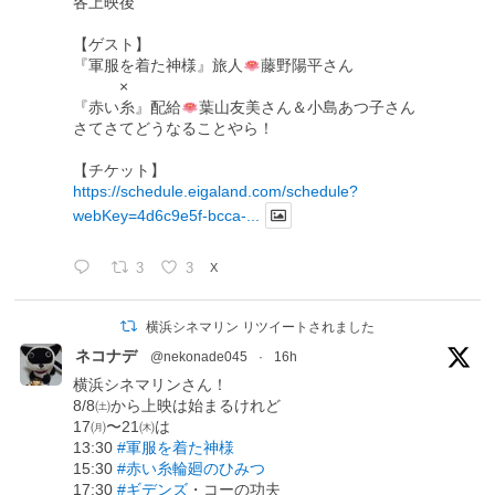
各上映後
【ゲスト】
『軍服を着た神様』旅人
藤野陽平さん
×
『赤い糸』配給
葉山友美さん＆小島あつ子さん
さてさてどうなることやら！
【チケット】
https://schedule.eigaland.com/schedule?
webKey=4d6c9e5f-bcca-...
3
3
X
横浜シネマリン リツイートされました
ネコナデ
@nekonade045
·
16h
横浜シネマリンさん！
8/8㈯から上映は始まるけれど
17㈪〜21㈭は
13:30
#軍服を着た神様
15:30
#赤い糸輪廻のひみつ
17:30
#ギデンズ
・コーの功夫