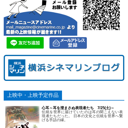
上映中・上映予定作品
心耳～耳を澄まさぬ表現者たち 7/25(土)～
伝統を世界に届けていたのは耳の聞こえない表
現者たちだった。 日本の文化と伝統を世界へ繋
げる手話の縁。