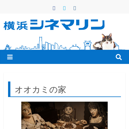
コ
ン
テ
ン
横
ツ
へ
浜
ス
キ
シ
ッ
プ
ネ
オオカミの家
マ
リ
ン