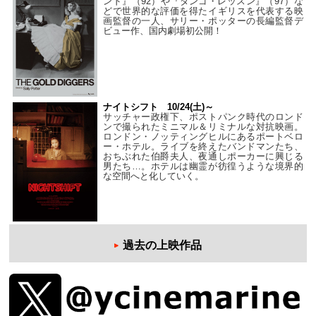
ンド』（92）や『タンゴ・レッスン』（97）な
どで世界的な評価を得たイギリスを代表する映
画監督の一人、サリー・ポッターの長編監督デ
ビュー作、国内劇場初公開！
ナイトシフト 10/24(土)～
サッチャー政権下、ポストパンク時代のロンド
ンで撮られたミニマル＆リミナルな対抗映画。
ロンドン・ノッティングヒルにあるポートベロ
ー・ホテル。ライブを終えたバンドマンたち、
おちぶれた伯爵夫人、夜通しポーカーに興じる
男たち…。ホテルは幽霊が彷徨うような境界的
な空間へと化していく。
過去の上映作品