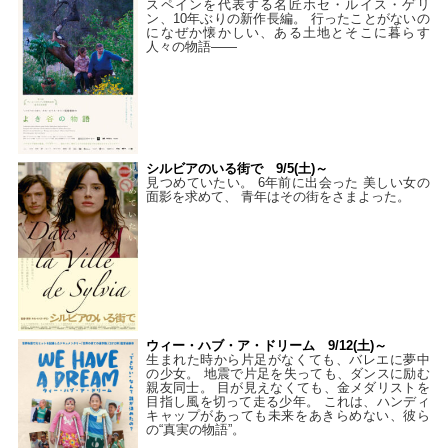
スペインを代表する名匠ホセ・ルイス・ゲリ
ン、10年ぶりの新作長編。 行ったことがないの
になぜか懐かしい、ある土地とそこに暮らす
人々の物語――
シルビアのいる街で 9/5(土)～
見つめていたい。 6年前に出会った 美しい女の
面影を求めて、 青年はその街をさまよった。
ウィー・ハブ・ア・ドリーム 9/12(土)～
生まれた時から片足がなくても、バレエに夢中
の少女。 地震で片足を失っても、ダンスに励む
親友同士。 目が見えなくても、金メダリストを
目指し風を切って走る少年。 これは、ハンディ
キャップがあっても未来をあきらめない、彼ら
の“真実の物語”。