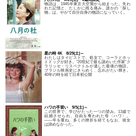
物語は、1945年東京大空襲から始まった。失わ
れた記憶と、たしかに残る痛み。誰かの「探し
物」は、やがて自分自身の物語になっていく。
星の時 4K 8/29(土)～
わたしはタイピストで、処⼥で、コーラとホッ
トドッグが好き。“20世紀で最も謎めいた作家”ク
ラリッセ・リスペクトルが遺した最後の物語。
ブラジル映画史にきらめく、忘れがたい輝き。
40年の時を経て⽇本初公開
ハワの手習い 9/5(土)～
この世界で、学びがたった一つの望み。13歳で
結婚させられ、自由を奪われた母〈ハワ〉。
——年を重ね、多くの挫折を経てもなお、彼女
は諦めなかった。