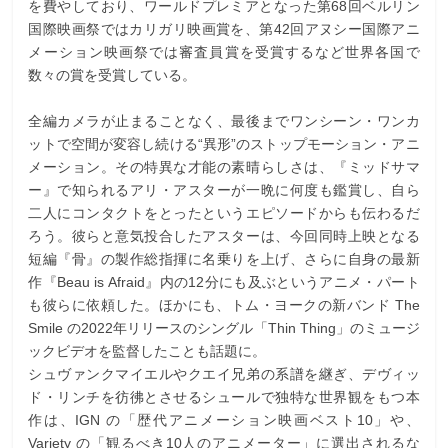
を費やしており、ワールドプレミアとなった第68回ベルリン
国際映画祭ではカリガリ映画賞を、第42回アヌシー国際アニ
メーション映画祭では審査員賞を受賞するなど世界各国で
数々の賞を受賞している。
全編カメラが止まることなく、最後までワンシーン・ワンカ
ットで空間が変容し続ける“異形”のストップモーション・アニ
メーション。その特異な才能の素晴らしさは、『ミッドサマ
ー』で知られるアリ・アスターが一晩に何度も鑑賞し、自ら
二人にコンタクトをとったというエピソードからも伝わるだ
ろう。彼らと意気投合したアスターは、今回同時上映となる
短編『骨』の製作総指揮に名乗りを上げ、さらに自身の最新
作『Beau is Afraid』内の12分にも及ぶというアニメ・パート
も彼らに依頼した。ほかにも、トム・ヨークの新バンド The
Smile の2022年リリースのシングル「Thin Thing」のミュージ
ックビデオを監督したことも話題に。
シュヴァンクマイエルやクエイ兄弟の系譜を継ぎ、デヴィッ
ド・リンチを彷彿とさせるシュールで独特な世界観をもつ本
作は、IGN の「歴代アニメーション映画ベスト10」や、
Variety の「観るべき10人のアニメーター」に選出されるな