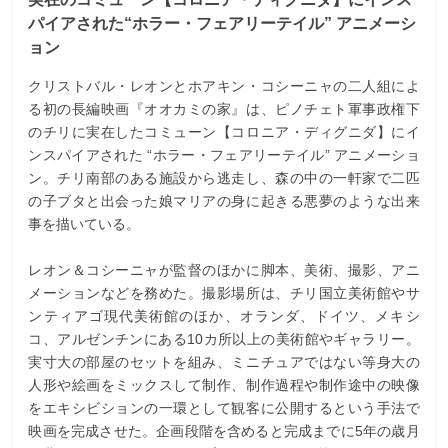
パイアされた“ホラー・フェアリーテイル” アニメーシ
ョン
クリストバル・レオンとホアキン・コシーニャの二人組によ
る初の長編映画『オオカミの家』は、ピノチェト軍事政権下
のチリに実在したコミューン【コロニア・ディグニダ】にイ
ンスパイアされた “ホラー・フェアリーテイル” アニメーショ
ン。チリ南部のある施設から逃走し、森の中の一軒家で二匹
の子ブタと出会った娘マリアの身に起きる悪夢のような出来
事を描いている。
レオン＆コシーニャが監督のほかに脚本、美術、撮影、アニ
メーションなどを務めた。撮影場所は、チリ国立美術館やサ
ンティアゴ現代美術館のほか、オランダ、ドイツ、メキシ
コ、アルゼンチンにある10カ所以上の美術館やギャラリー。
実寸大の部屋のセットを組み、ミニチュアではない等身大の
人形や絵画をミックスして制作、制作過程や制作途中の映像
をエキシビションの一環として観客に公開するという手法で
映画を完成させた。企画段階を含めると完成までに5年の歳月