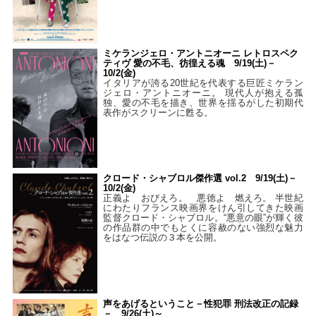
ミケランジェロ・アントニオーニ レトロスペク
ティヴ 愛の不毛、彷徨える魂 9/19(土)－
10/2(金)
イタリアが誇る20世紀を代表する巨匠ミケラン
ジェロ・アントニオーニ。 現代人が抱える孤
独、愛の不毛を描き、世界を揺るがした初期代
表作がスクリーンに甦る。
クロード・シャブロル傑作選 vol.2 9/19(土)－
10/2(金)
正義よ おびえろ。 悪徳よ 燃えろ。 半世紀
にわたりフランス映画界をけん引してきた映画
監督クロード・シャブロル。“悪意の眼”が輝く彼
の作品群の中でもとくに容赦のない強烈な魅力
をはなつ伝説の３本を公開。
声をあげるということ－性犯罪 刑法改正の記録
－ 9/26(土)～