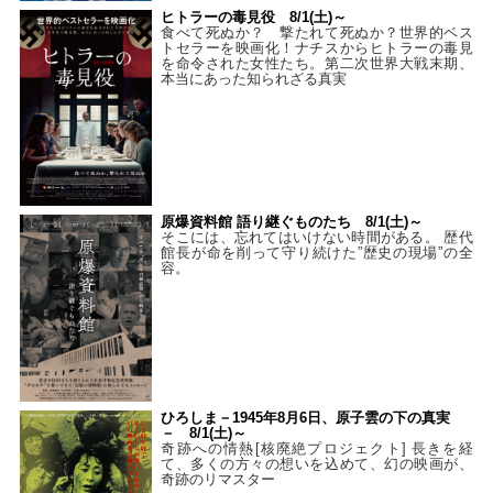
ヒトラーの毒見役 8/1(土)～
食べて死ぬか？ 撃たれて死ぬか？世界的ベス
トセラーを映画化！ナチスからヒトラーの毒見
を命令された女性たち。第二次世界大戦末期、
本当にあった知られざる真実
原爆資料館 語り継ぐものたち 8/1(土)～
そこには、忘れてはいけない時間がある。 歴代
館長が命を削って守り続けた”歴史の現場”の全
容。
ひろしま－1945年8月6日、原子雲の下の真実
－ 8/1(土)～
奇跡への情熱[核廃絶プロジェクト] 長きを経
て、多くの方々の想いを込めて、幻の映画が、
奇跡のリマスター