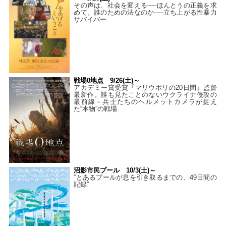
その声は、社会を変える──ほんとうの正義を求
めて。誰のための法なのか──立ち上がる性暴力
サバイバー
戦場0地点 9/26(土)～
アカデミー賞受賞『マリウポリの20日間』監督
最新作。誰も見たことのないウクライナ侵攻の
最前線－兵士たちのヘルメットカメラが捉え
た“本物”の戦場
沼影市民プール 10/3(土)～
“とあるプールが息を引き取るまでの、49日間の
記録”