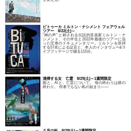
ビトゥーカ ミルトン・ナシメント フェアウェル
ツアー 8/22(土)～
“神の声” と称される伝説的音楽家ミルトン・ナ
シメント、その半生と2022年最後のツアーに迫
った圧巻のドキュメンタリー。ミルトンを崇拝
する57名による証言と、本人のインタヴュー&ラ
イブフッテージで綴る115分。
清掃する女 亡霊 8/29(土)～1週間限定
能と、AIと、亡霊について。 母の終わりは娘の
終わり、 何者でもない私の始まり――
八月の杜 8/29(土)～1週間限定