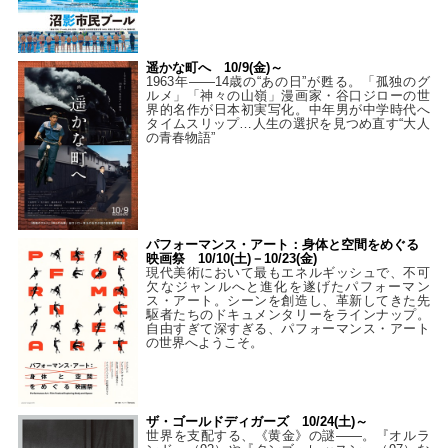
遥かな町へ 10/9(金)～
1963年――14歳の“あの日”が甦る。「孤独のグ
ルメ」「神々の山嶺」漫画家・谷口ジローの世
界的名作が日本初実写化。中年男が中学時代へ
タイムスリップ…人生の選択を見つめ直す“大人
の青春物語”
パフォーマンス・アート：身体と空間をめぐる
映画祭 10/10(土)－10/23(金)
現代美術において最もエネルギッシュで、不可
欠なジャンルへと進化を遂げたパフォーマン
ス・アート。シーンを創造し、革新してきた先
駆者たちのドキュメンタリーをラインナップ。
自由すぎて深すぎる、パフォーマンス・アート
の世界へようこそ。
ザ・ゴールドディガーズ 10/24(土)～
世界を支配する、《黄金》の謎――。『オルラ