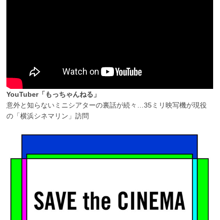
YouTuber「もっちゃんねる」
意外と知らないミニシアターの裏話が続々…35ミリ映写機が現役
の「横浜シネマリン」訪問