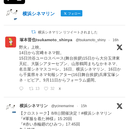
横浜シネマリン
フォロー
横浜シネマリン リツイートされました
塚本晋也tsukamoto_shinya
@tsukamoto_shiny
·
16h
野火』上映。
14日から宮﨑キネマ館。
15日渋谷ユーロスペース(舞台挨拶)15日から大分玉津東
天紅、大阪シアターセブン、山形鶴岡まちなかキネマ、
名古屋シネマスコーレ。16日、横浜シネマリン、16日か
ら千葉県キネマ旬報シアター(16日舞台挨拶)兵庫宝塚シ
ネ・ピピア。9月11日からフォーラム盛岡。
13
32
X
横浜シネマリン
@ycinemarine
·
15h
【クロストーク】8/8㊏開催決定！#横浜シネマリン
『#軍服を着た神様』15:20回
『#赤い糸輪廻のひみつ』17:45回