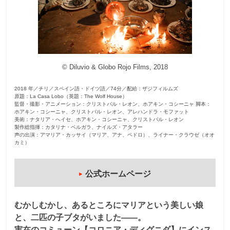
観
た
い
映
© Diluvio & Globo Rojo Films, 2018
画
は
2018 年／チリ／スペイン語・ドイツ語／74分／配給：ザジフィルムズ
こ
原題：La Casa Lobo（英題：The Wolf House）
の
監督・撮影・アニメーション：クリストバル・レオン、ホアキン・コシーニャ 脚本：
ホアキン・コシーニャ、クリストバル・レオン、アレハンドラ・モファット
街
美術：ナタリア・へイセ、ホアキン・コシーニャ、クリストバル・レオン
製作総指揮：カタリナ・ベルガラ、ナイルズ・アタラー
で
声の出演：アマリア・カッサイ（マリア、アナ、ペドロ）、ライナー・クラウゼ（オオ
カミ）
公式ホームページ
むかしむかし、あるところにマリアという美しい娘
と、二匹の子ブタがいました――。
実在のコミューン【コロニア・ディグニダ】にインス