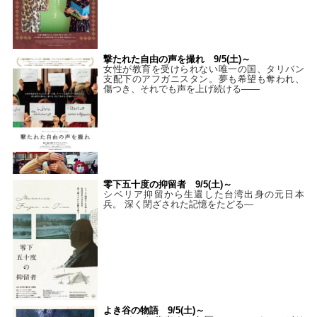
撃たれた自由の声を撮れ 9/5(土)～
女性が教育を受けられない唯一の国、タリバン
支配下のアフガニスタン。夢も希望も奪われ、
傷つき、それでも声を上げ続ける——
零下五十度の抑留者 9/5(土)～
シベリア抑留から生還した台湾出身の元日本
兵。 深く閉ざされた記憶をたどる—
よき谷の物語 9/5(土)～