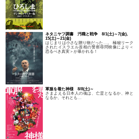
ネタニヤフ調書 汚職と戦争 8/1(土)～7(金),
15(土)～21(金)
はじまりは小さな贈り物だった…。 極秘リーク
されたイスラエル首相の警察尋問映像により＜
恐るべき真実＞が暴かれる！
軍服を着た神様 8/8(土)～
さまよえる日本人の魂は、亡霊となるか、神と
なるか、それとも…