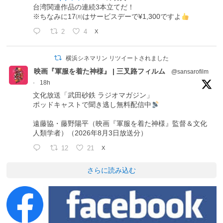
台湾関連作品の連続3本立てだ！
※ちなみに17㈪はサービスデーで¥1,300ですよ
2
4
X
横浜シネマリン リツイートされました
映画『軍服を着た神様』 | 三叉路フィルム
@sansarofilm
·
18h
文化放送「武田砂鉄 ラジオマガジン」
ポッドキャストで聞き逃し無料配信中
遠藤協・藤野陽平（映画『軍服を着た神様』監督＆文化
人類学者）（2026年8月3日放送分）
12
21
X
さらに読み込む