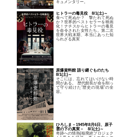
キュメンタリー。
ヒトラーの毒見役 8/1(土)～
食べて死ぬか？ 撃たれて死ぬ
か？世界的ベストセラーを映画
化！ナチスからヒトラーの毒見
を命令された女性たち。第二次
世界大戦末期、本当にあった知
られざる真実
原爆資料館 語り継ぐものたち
8/1(土)～
そこには、忘れてはいけない時
間がある。 歴代館長が命を削っ
て守り続けた”歴史の現場”の全
容。
ひろしま－1945年8月6日、原子
雲の下の真実－ 8/1(土)～
奇跡への情熱[核廃絶プロジェク