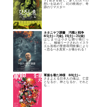
ト] 長きを経て、多くの方々の
想いを込めて、幻の映画が、奇
跡のリマスター
ネタニヤフ調書 汚職と戦争
8/1(土)～7(金), 15(土)～21(金)
はじまりは小さな贈り物だっ
た…。 極秘リークされたイスラ
エル首相の警察尋問映像により
＜恐るべき真実＞が暴かれる！
軍服を着た神様 8/8(土)～
さまよえる日本人の魂は、亡霊
となるか、神となるか、それと
も…