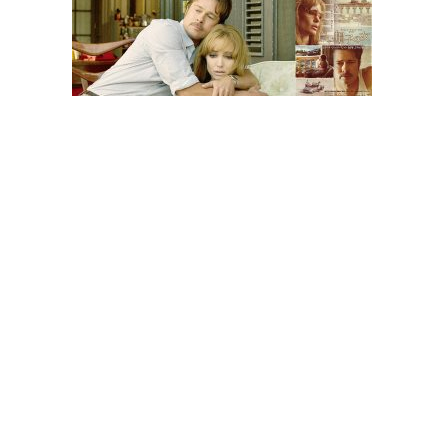
観
た
い
映
画
は
こ
の
街
で