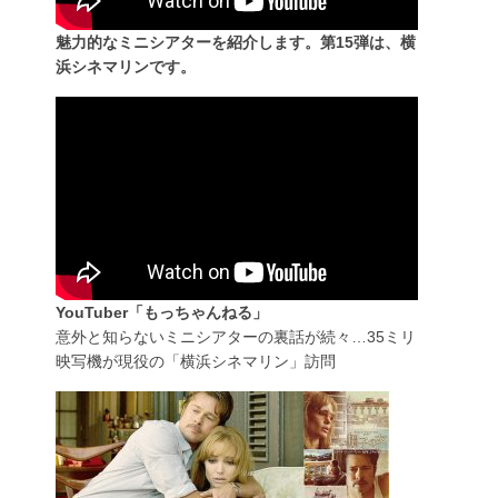
魅力的なミニシアターを紹介します。第15弾は、横
浜シネマリンです。
YouTuber「もっちゃんねる」
意外と知らないミニシアターの裏話が続々…35ミリ
映写機が現役の「横浜シネマリン」訪問