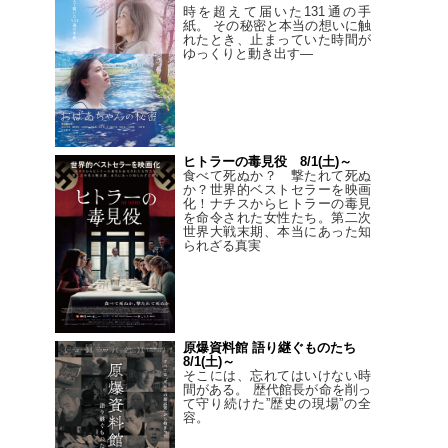
時を超えて届いた131通の手
紙。 その秘密と本当の想いに触
れたとき、止まっていた時間が
ゆっくりと動き出す―
ヒトラーの毒見役 8/1(土)～
食べて死ぬか？ 撃たれて死ぬ
か？世界的ベストセラーを映画
化！ナチスからヒトラーの毒見
を命令された女性たち。第二次
世界大戦末期、本当にあった知
られざる真実
原爆資料館 語り継ぐものたち
8/1(土)～
そこには、忘れてはいけない時
間がある。 歴代館長が命を削っ
て守り続けた”歴史の現場”の全
容。