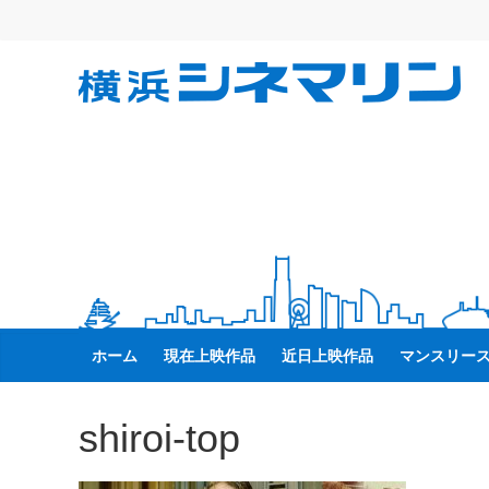
コ
ン
テ
横
ン
ツ
へ
浜
ス
キ
シ
ッ
プ
ネ
マ
ホーム
現在上映作品
近日上映作品
マンスリー
リ
shiroi-top
ン