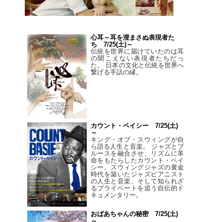
心耳～耳を澄まさぬ表現者た
ち 7/25(土)～
伝統を世界に届けていたのは耳
の聞こえない表現者たちだっ
た。 日本の文化と伝統を世界へ
繋げる手話の縁。
カウント・ベイシー 7/25(土)
～
キング・オブ・スウィングが自
ら語る人生と音楽。 ジャズとブ
ルースを融合させ、リズムに革
命をもたらしたカウント・ベイ
シー。スウィングジャズの黄金
時代を築いたジャズピアニスト
の人生と音楽、そして知られざ
るプライベートを追う自伝的ド
キュメンタリー。
おばあちゃんの秘密 7/25(土)
～