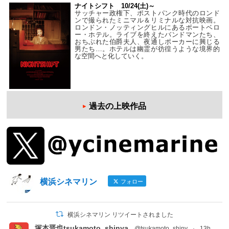
ナイトシフト 10/24(土)～
サッチャー政権下、ポストパンク時代のロンド
ンで撮られたミニマル＆リミナルな対抗映画。
ロンドン・ノッティングヒルにあるポートベロ
ー・ホテル。ライブを終えたバンドマンたち、
おちぶれた伯爵夫人、夜通しポーカーに興じる
男たち…。ホテルは幽霊が彷徨うような境界的
な空間へと化していく。
過去の上映作品
横浜シネマリン
フォロー
横浜シネマリン リツイートされました
塚本晋也tsukamoto_shinya
@tsukamoto_shiny
·
13h