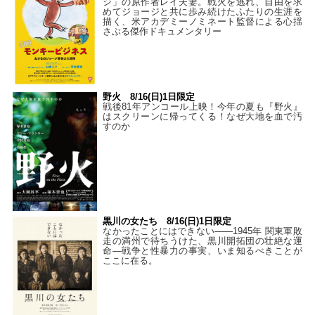
ジ」の原作者レイ夫妻。戦火を逃れ、自由を求
めてジョージと共に歩み続けたふたりの生涯を
描く、米アカデミーノミネート監督による心揺
さぶる傑作ドキュメンタリー
野火 8/16(日)1日限定
戦後81年アンコール上映！今年の夏も『野火』
はスクリーンに帰ってくる！なぜ大地を血で汚
すのか
黒川の女たち 8/16(日)1日限定
なかったことにはできない——1945年 関東軍敗
走の満州で待ちうけた、黒川開拓団の壮絶な運
命―戦争と性暴力の事実、いま知るべきことが
ここに在る。