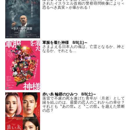
されたイスラエル首相の警察尋問映像により＜
恐るべき真実＞が暴かれる！
軍服を着た神様 8/8(土)～
さまよえる日本人の魂は、亡霊となるか、神と
なるか、それとも…
赤い糸 輪廻のひみつ 8/8(土)～
落雷で不慮の死を遂げた青年が〈月老〉として
縁を結ぶのは、最愛の恋人のこれからの幸せ？
それとも〝あの世〟と〝この世〟を越えた禁断
の恋？