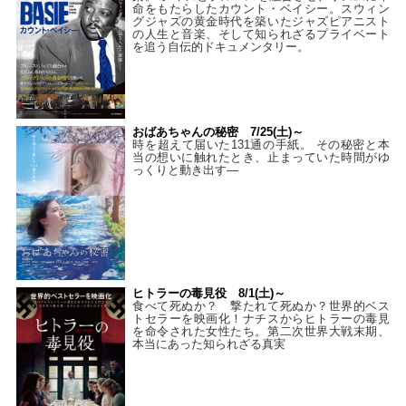
命をもたらしたカウント・ベイシー。スウィン
グジャズの黄金時代を築いたジャズピアニスト
の人生と音楽、そして知られざるプライベート
を追う自伝的ドキュメンタリー。
おばあちゃんの秘密 7/25(土)～
時を超えて届いた131通の手紙。 その秘密と本
当の想いに触れたとき、止まっていた時間がゆ
っくりと動き出す―
ヒトラーの毒見役 8/1(土)～
食べて死ぬか？ 撃たれて死ぬか？世界的ベス
トセラーを映画化！ナチスからヒトラーの毒見
を命令された女性たち。第二次世界大戦末期、
本当にあった知られざる真実