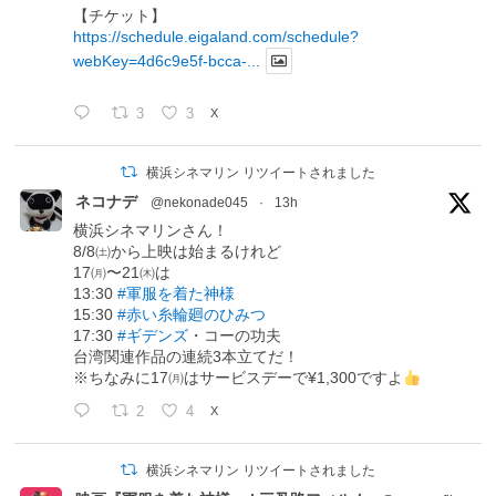
【チケット】
https://schedule.eigaland.com/schedule?
webKey=4d6c9e5f-bcca-...
3
3
X
横浜シネマリン リツイートされました
ネコナデ
@nekonade045
·
13h
横浜シネマリンさん！
8/8㈯から上映は始まるけれど
17㈪〜21㈭は
13:30
#軍服を着た神様
15:30
#赤い糸輪廻のひみつ
17:30
#ギデンズ
・コーの功夫
台湾関連作品の連続3本立てだ！
※ちなみに17㈪はサービスデーで¥1,300ですよ
2
4
X
横浜シネマリン リツイートされました