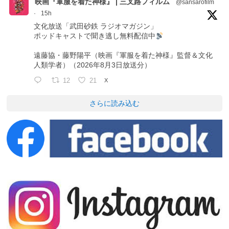
映画『軍服を着た神様』 | 三叉路フィルム
@sansarofilm
·
15h
文化放送「武田砂鉄 ラジオマガジン」
ポッドキャストで聞き逃し無料配信中
遠藤協・藤野陽平（映画『軍服を着た神様』監督＆文化
人類学者）（2026年8月3日放送分）
12
21
X
さらに読み込む