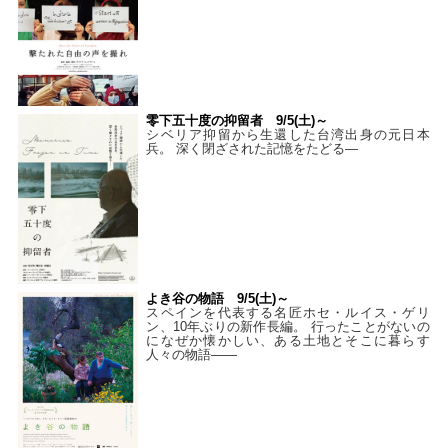
零下五十度の抑留者 9/5(土)～
シベリア抑留から生還した台湾出身の元日本
兵。 深く閉ざされた記憶をたどる—
よき谷の物語 9/5(土)～
スペインを代表する名匠ホセ・ルイス・ゲリ
ン、10年ぶりの新作長編。 行ったことがないの
になぜか懐かしい、ある土地とそこに暮らす
人々の物語――