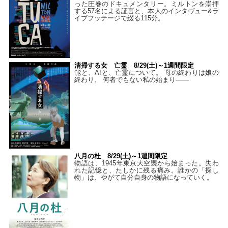
った圧巻のドキュメンタリー。ミルトンを崇拝
する57名による証言と、本人のインタヴュー&ラ
イブフッテージで綴る115分。
清掃する女 亡霊 8/29(土)～1週間限定
能と、AIと、亡霊について。 母の終わりは娘の
終わり、 何者でもない私の始まり――
八月の杜 8/29(土)～1週間限定
物語は、1945年東京大空襲から始まった。失わ
れた記憶と、たしかに残る痛み。誰かの「探し
物」は、やがて自分自身の物語になっていく。