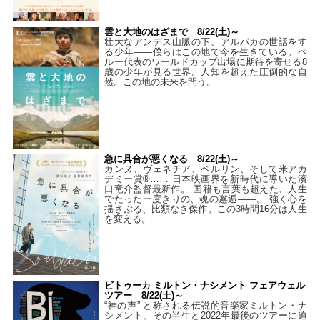
雲と大地のはざまで 8/22(土)～
壮大なアンデス山脈の下、アルパカの世話をす
る少年――僕らはこの地で今を生きている。ペ
ルー代表のワールドカップ出場に期待を寄せる8
歳の少年が見る世界。人知を超えた圧倒的な自
然。この地の未来を問う。
急に具合が悪くなる 8/22(土)～
カンヌ、ヴェネチア、ベルリン、そして米アカ
デミー賞®…… 日本映画界を新時代に導いた濱
口竜介監督最新作。 国籍も言葉も超えた、人生
でたった一度きりの、魂の邂逅――。 強く心を
揺さぶる、比類なき傑作。この3時間16分は人生
を変える。
ビトゥーカ ミルトン・ナシメント フェアウェル
ツアー 8/22(土)～
“神の声” と称される伝説的音楽家ミルトン・ナ
シメント、その半生と2022年最後のツアーに迫