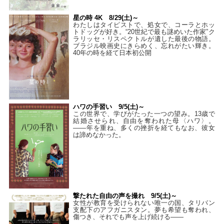
星の時 4K 8/29(土)～
わたしはタイピストで、処⼥で、コーラとホッ
トドッグが好き。“20世紀で最も謎めいた作家”ク
ラリッセ・リスペクトルが遺した最後の物語。
ブラジル映画史にきらめく、忘れがたい輝き。
40年の時を経て⽇本初公開
ハワの手習い 9/5(土)～
この世界で、学びがたった一つの望み。13歳で
結婚させられ、自由を奪われた母〈ハワ〉。
——年を重ね、多くの挫折を経てもなお、彼女
は諦めなかった。
撃たれた自由の声を撮れ 9/5(土)～
女性が教育を受けられない唯一の国、タリバン
支配下のアフガニスタン。夢も希望も奪われ、
傷つき、それでも声を上げ続ける——