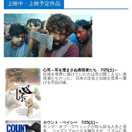
上映中・上映予定作品
心耳～耳を澄まさぬ表現者たち 7/25(土)～
伝統を世界に届けていたのは耳の聞こえない表
現者たちだった。 日本の文化と伝統を世界へ繋
げる手話の縁。
カウント・ベイシー 7/25(土)～
キング・オブ・スウィングが自ら語る人生と音
楽。 ジャズとブルースを融合させ、リズムに革