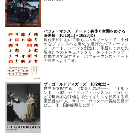
パフォーマンス・アート：身体と空間をめぐる
映画祭 10/10(土)－10/23(金)
現代美術において最もエネルギッシュで、不可
欠なジャンルへと進化を遂げたパフォーマン
ス・アート。シーンを創造し、革新してきた先
駆者たちのドキュメンタリーをラインナップ。
自由すぎて深すぎる、パフォーマンス・アート
の世界へようこそ。
ザ・ゴールドディガーズ 10/24(土)～
世界を支配する、《黄金》の謎――。『オルラ
ンド』（92）や『タンゴ・レッスン』（97）な
どで世界的な評価を得たイギリスを代表する映
画監督の一人、サリー・ポッターの長編監督デ
ビュー作、国内劇場初公開！