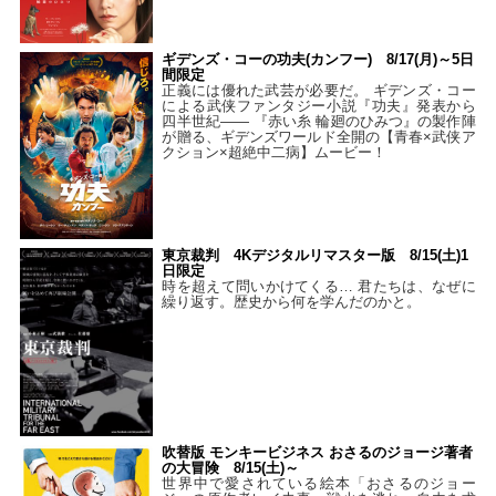
ギデンズ・コーの功夫(カンフー) 8/17(月)～5日
間限定
正義には優れた武芸が必要だ。 ギデンズ・コー
による武侠ファンタジー小説『功夫』発表から
四半世紀―― 『赤い糸 輪廻のひみつ』の製作陣
が贈る、ギデンズワールド全開の【青春×武侠ア
クション×超絶中二病】ムービー！
東京裁判 4Kデジタルリマスター版 8/15(土)1
日限定
時を超えて問いかけてくる… 君たちは、なぜに
繰り返す。歴史から何を学んだのかと。
吹替版 モンキービジネス おさるのジョージ著者
の大冒険 8/15(土)～
世界中で愛されている絵本「おさるのジョー