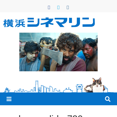
コ
ン
テ
ン
横
ツ
へ
浜
ス
キ
シ
ッ
プ
ネ
マ
リ
ン