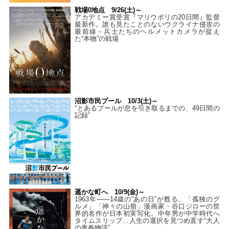
戦場0地点 9/26(土)～
アカデミー賞受賞『マリウポリの20日間』監督
最新作。誰も見たことのないウクライナ侵攻の
最前線－兵士たちのヘルメットカメラが捉え
た“本物”の戦場
沼影市民プール 10/3(土)～
“とあるプールが息を引き取るまでの、49日間の
記録”
遥かな町へ 10/9(金)～
1963年――14歳の“あの日”が甦る。「孤独のグ
ルメ」「神々の山嶺」漫画家・谷口ジローの世
界的名作が日本初実写化。中年男が中学時代へ
タイムスリップ…人生の選択を見つめ直す“大人
の青春物語”