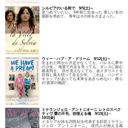
シルビアのいる街で 9/5(土)～
見つめていたい。 6年前に出会った 美しい女の
面影を求めて、 青年はその街をさまよった。
ウィー・ハブ・ア・ドリーム 9/12(土)～
生まれた時から片足がなくても、バレエに夢中
の少女。 地震で片足を失っても、ダンスに励む
親友同士。 目が見えなくても、金メダリストを
目指し風を切って走る少年。 これは、ハンディ
キャップがあっても未来をあきらめない、彼ら
の“真実の物語”。
ミケランジェロ・アントニオーニ レトロスペク
ティヴ 愛の不毛、彷徨える魂 9/19(土)－
10/2(金)
イタリアが誇る20世紀を代表する巨匠ミケラン
ジェロ・アントニオーニ。 現代人が抱える孤