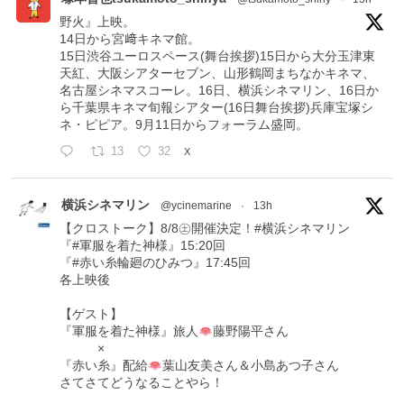
野火』上映。
14日から宮﨑キネマ館。
15日渋谷ユーロスペース(舞台挨拶)15日から大分玉津東
天紅、大阪シアターセブン、山形鶴岡まちなかキネマ、
名古屋シネマスコーレ。16日、横浜シネマリン、16日か
ら千葉県キネマ旬報シアター(16日舞台挨拶)兵庫宝塚シ
ネ・ピピア。9月11日からフォーラム盛岡。
13
32
X
横浜シネマリン
@ycinemarine
·
13h
【クロストーク】8/8㊏開催決定！#横浜シネマリン
『#軍服を着た神様』15:20回
『#赤い糸輪廻のひみつ』17:45回
各上映後
【ゲスト】
『軍服を着た神様』旅人
藤野陽平さん
×
『赤い糸』配給
葉山友美さん＆小島あつ子さん
さてさてどうなることやら！