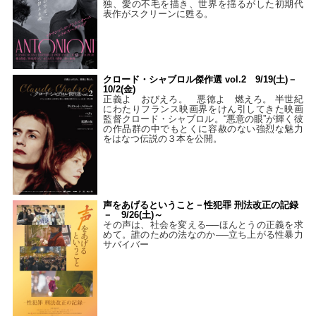
独、愛の不毛を描き、世界を揺るがした初期代
表作がスクリーンに甦る。
クロード・シャブロル傑作選 vol.2 9/19(土)－
10/2(金)
正義よ おびえろ。 悪徳よ 燃えろ。 半世紀
にわたりフランス映画界をけん引してきた映画
監督クロード・シャブロル。“悪意の眼”が輝く彼
の作品群の中でもとくに容赦のない強烈な魅力
をはなつ伝説の３本を公開。
声をあげるということ－性犯罪 刑法改正の記録
－ 9/26(土)～
その声は、社会を変える──ほんとうの正義を求
めて。誰のための法なのか──立ち上がる性暴力
サバイバー