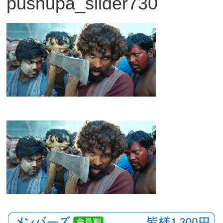
pushupa_slider730
観
た
い
映
画
は
こ
の
街
で