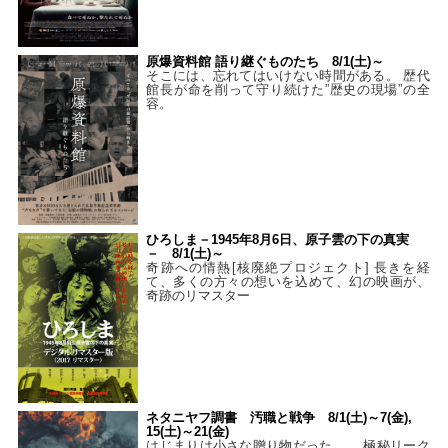
原爆資料館 語り継ぐものたち 8/1(土)～
そこには、忘れてはいけない時間がある。 歴代
館長が命を削って守り続けた”歴史の現場”の全
容。
ひろしま－1945年8月6日、原子雲の下の真実
－ 8/1(土)～
奇跡への情熱[核廃絶プロジェクト] 長きを経
て、多くの方々の想いを込めて、幻の映画が、
奇跡のリマスター
ネタニヤフ調書 汚職と戦争 8/1(土)～7(金),
15(土)～21(金)
はじまりは小さな贈り物だった…。 極秘リーク