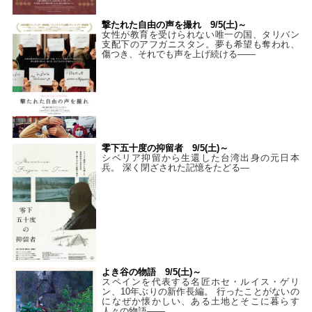
撃たれた自由の声を撮れ 9/5(土)～
女性が教育を受けられない唯一の国、タリバン
支配下のアフガニスタン。夢も希望も奪われ、
傷つき、それでも声を上げ続ける——
零下五十度の抑留者 9/5(土)～
シベリア抑留から生還した台湾出身の元日本
兵。 深く閉ざされた記憶をたどる—
よき谷の物語 9/5(土)～
スペインを代表する名匠ホセ・ルイス・ゲリ
ン、10年ぶりの新作長編。 行ったことがないの
になぜか懐かしい、ある土地とそこに暮らす
人々の物語――