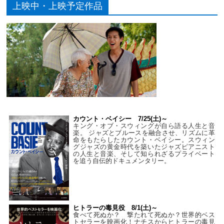
上映中・上映予定作品
カウント・ベイシー 7/25(土)～
キング・オブ・スウィングが自ら語る人生と音
楽。 ジャズとブルースを融合させ、リズムに革
命をもたらしたカウント・ベイシー。スウィン
グジャズの黄金時代を築いたジャズピアニスト
の人生と音楽、そして知られざるプライベート
を追う自伝的ドキュメンタリー。
ヒトラーの毒見役 8/1(土)～
食べて死ぬか？ 撃たれて死ぬか？世界的ベス
トセラーを映画化！ナチスからヒトラーの毒見