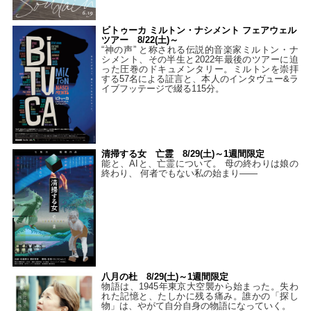
ビトゥーカ ミルトン・ナシメント フェアウェル
ツアー 8/22(土)～
“神の声” と称される伝説的音楽家ミルトン・ナ
シメント、その半生と2022年最後のツアーに迫
った圧巻のドキュメンタリー。ミルトンを崇拝
する57名による証言と、本人のインタヴュー&ラ
イブフッテージで綴る115分。
清掃する女 亡霊 8/29(土)～1週間限定
能と、AIと、亡霊について。 母の終わりは娘の
終わり、 何者でもない私の始まり――
八月の杜 8/29(土)～1週間限定
物語は、1945年東京大空襲から始まった。失わ
れた記憶と、たしかに残る痛み。誰かの「探し
物」は、やがて自分自身の物語になっていく。