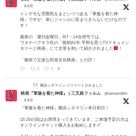
·
8 8月
トンデモな雰囲気をまといつつある『軍服を着た神
様』ですが、単にジャンルに収まりきらないだけなので
す！
最新の「週刊金曜日」8/7・14合併号では、
ワタナベアキラ氏の「敗戦81年 平和を思うTVドキュメン
タリーと映画」にて文章を割いて紹介されました
！
「愉快で立派な民俗文化映画」との評！
5
5
X
横浜シネマリン リツイートされました
映画『軍服を着た神様』 | 三叉路フィルム
@sansarofilm
·
8 8月
『軍服を着た神様』横浜シネマリン本日初日！
15:20の回はお席埋まってきています。ご来場予定の方は
オンラインチケット購入をお勧めします