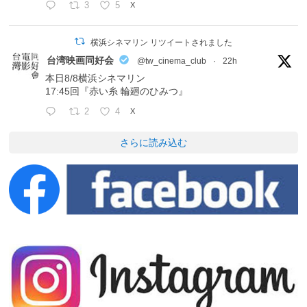
3
5
X
横浜シネマリン リツイートされました
台湾映画同好会
@tw_cinema_club
·
22h
本日8/8横浜シネマリン
17:45回『赤い糸 輪廻のひみつ』
2
4
X
さらに読み込む