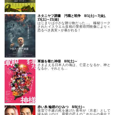
ネタニヤフ調書 汚職と戦争 8/1(土)～7(金),
15(土)～21(金)
はじまりは小さな贈り物だった…。 極秘リーク
されたイスラエル首相の警察尋問映像により＜
恐るべき真実＞が暴かれる！
軍服を着た神様 8/8(土)～
さまよえる日本人の魂は、亡霊となるか、神と
なるか、それとも…
赤い糸 輪廻のひみつ 8/8(土)～
落雷で不慮の死を遂げた青年が〈月老〉として
縁を結ぶのは、最愛の恋人のこれからの幸せ？