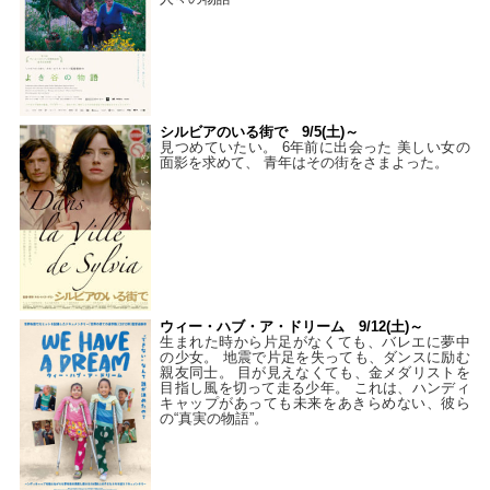
シルビアのいる街で 9/5(土)～
見つめていたい。 6年前に出会った 美しい女の
面影を求めて、 青年はその街をさまよった。
ウィー・ハブ・ア・ドリーム 9/12(土)～
生まれた時から片足がなくても、バレエに夢中
の少女。 地震で片足を失っても、ダンスに励む
親友同士。 目が見えなくても、金メダリストを
目指し風を切って走る少年。 これは、ハンディ
キャップがあっても未来をあきらめない、彼ら
の“真実の物語”。