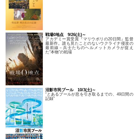
戦場0地点 9/26(土)～
アカデミー賞受賞『マリウポリの20日間』監督
最新作。誰も見たことのないウクライナ侵攻の
最前線－兵士たちのヘルメットカメラが捉え
た“本物”の戦場
沼影市民プール 10/3(土)～
“とあるプールが息を引き取るまでの、49日間の
記録”