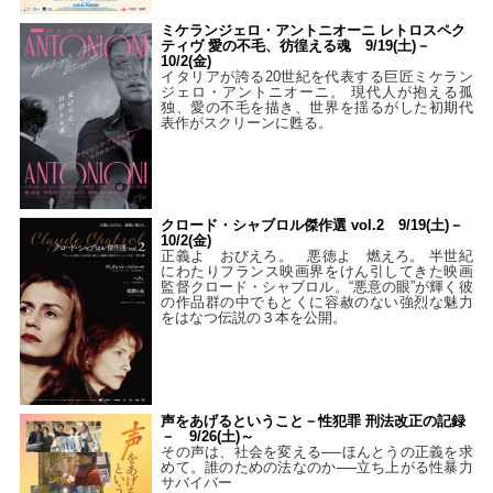
ミケランジェロ・アントニオーニ レトロスペク
ティヴ 愛の不毛、彷徨える魂 9/19(土)－
10/2(金)
イタリアが誇る20世紀を代表する巨匠ミケラン
ジェロ・アントニオーニ。 現代人が抱える孤
独、愛の不毛を描き、世界を揺るがした初期代
表作がスクリーンに甦る。
クロード・シャブロル傑作選 vol.2 9/19(土)－
10/2(金)
正義よ おびえろ。 悪徳よ 燃えろ。 半世紀
にわたりフランス映画界をけん引してきた映画
監督クロード・シャブロル。“悪意の眼”が輝く彼
の作品群の中でもとくに容赦のない強烈な魅力
をはなつ伝説の３本を公開。
声をあげるということ－性犯罪 刑法改正の記録
－ 9/26(土)～
その声は、社会を変える──ほんとうの正義を求
めて。誰のための法なのか──立ち上がる性暴力
サバイバー