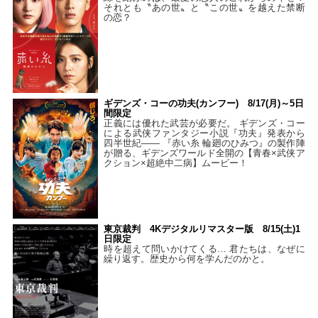
それとも〝あの世〟と〝この世〟を越えた禁断
の恋？
ギデンズ・コーの功夫(カンフー) 8/17(月)～5日
間限定
正義には優れた武芸が必要だ。 ギデンズ・コー
による武侠ファンタジー小説『功夫』発表から
四半世紀―― 『赤い糸 輪廻のひみつ』の製作陣
が贈る、ギデンズワールド全開の【青春×武侠ア
クション×超絶中二病】ムービー！
東京裁判 4Kデジタルリマスター版 8/15(土)1
日限定
時を超えて問いかけてくる… 君たちは、なぜに
繰り返す。歴史から何を学んだのかと。