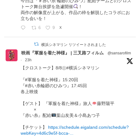
今日は『＃赤い糸 輪廻のひみつ』配給チームとのクロス
トーク舞台挨拶を急遽開催
！
両作の解像度が上がる、作品の枠を解脱したコラボにお
立ち会いを！
6
9
X
横浜シネマリン リツイートされました
映画『軍服を着た神様』 | 三叉路フィルム
@sansarofilm
·
23h
【クロストーク】8/8㊏#横浜シネマリン
『#軍服を着た神様』15:20回
『#赤い糸輪廻のひみつ』17:45回
各上映後
【ゲスト】 『軍服を着た神様』旅人
藤野陽平
×
『赤い糸』配給
葉山友美＆小島あつ子
【チケット】
https://schedule.eigaland.com/schedule?
webKey=4d6c9e5f-bcca-...