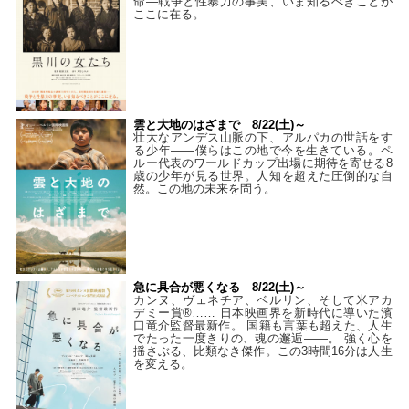
命―戦争と性暴力の事実、いま知るべきことが
ここに在る。
雲と大地のはざまで 8/22(土)～
壮大なアンデス山脈の下、アルパカの世話をす
る少年――僕らはこの地で今を生きている。ペ
ルー代表のワールドカップ出場に期待を寄せる8
歳の少年が見る世界。人知を超えた圧倒的な自
然。この地の未来を問う。
急に具合が悪くなる 8/22(土)～
カンヌ、ヴェネチア、ベルリン、そして米アカ
デミー賞®…… 日本映画界を新時代に導いた濱
口竜介監督最新作。 国籍も言葉も超えた、人生
でたった一度きりの、魂の邂逅――。 強く心を
揺さぶる、比類なき傑作。この3時間16分は人生
を変える。