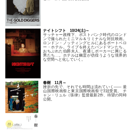
ナイトシフト 10/24(土)～
サッチャー政権下、ポストパンク時代のロンド
ンで撮られたミニマル＆リミナルな対抗映画。
ロンドン・ノッティングヒルにあるポートベロ
ー・ホテル。ライブを終えたバンドマンたち、
おちぶれた伯爵夫人、夜通しポーカーに興じる
男たち…。ホテルは幽霊が彷徨うような境界的
な空間へと化していく。
春樹 11月～
挫折の先で、それでも時間は流れていく—— 釜
山国際映画祭と東京国際映画祭で3冠受賞。 チ
ャン・リュル（張律）監督最新2作、待望の同時
公開。