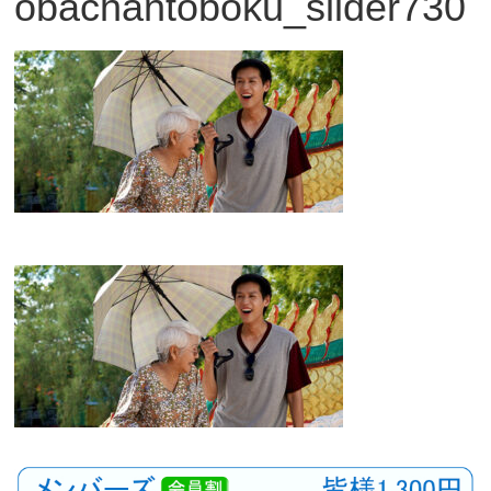
obachantoboku_slider730
観
た
い
映
画
は
こ
の
街
で