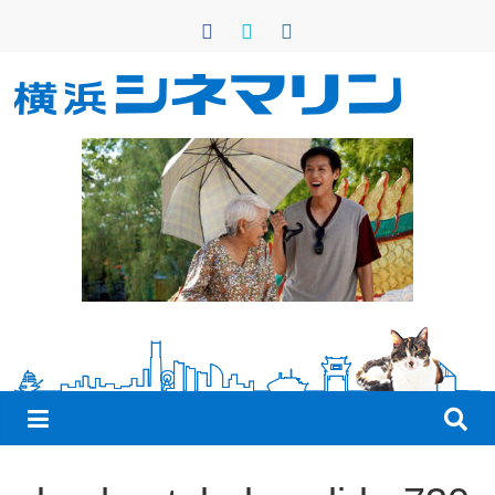
コ
ン
テ
ン
横
ツ
へ
浜
ス
キ
シ
ッ
プ
ネ
マ
リ
ン