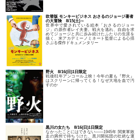
吹替版 モンキービジネス おさるのジョージ著者
の大冒険 8/15(土)～
世界中で愛されている絵本「おさるのジョー
ジ」の原作者レイ夫妻。戦火を逃れ、自由を求
めてジョージと共に歩み続けたふたりの生涯を
描く、米アカデミーノミネート監督による心揺
さぶる傑作ドキュメンタリー
野火 8/16(日)1日限定
戦後81年アンコール上映！今年の夏も『野火』
はスクリーンに帰ってくる！なぜ大地を血で汚
すのか
黒川の女たち 8/16(日)1日限定
なかったことにはできない——1945年 関東軍敗
走の満州で待ちうけた、黒川開拓団の壮絶な運