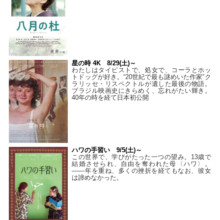
星の時 4K 8/29(土)～
わたしはタイピストで、処⼥で、コーラとホッ
トドッグが好き。“20世紀で最も謎めいた作家”ク
ラリッセ・リスペクトルが遺した最後の物語。
ブラジル映画史にきらめく、忘れがたい輝き。
40年の時を経て⽇本初公開
ハワの手習い 9/5(土)～
この世界で、学びがたった一つの望み。13歳で
結婚させられ、自由を奪われた母〈ハワ〉。
——年を重ね、多くの挫折を経てもなお、彼女
は諦めなかった。