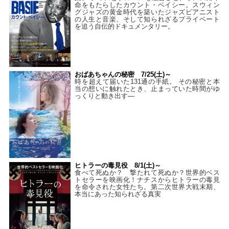
命をもたらしたカウント・ベイシー。スウィン
グジャズの黄金時代を築いたジャズピアニスト
の人生と音楽、そして知られざるプライベート
を追う自伝的ドキュメンタリー。
おばあちゃんの秘密 7/25(土)～
時を超えて届いた131通の手紙。 その秘密と本
当の想いに触れたとき、止まっていた時間がゆ
っくりと動き出す―
ヒトラーの毒見役 8/1(土)～
食べて死ぬか？ 撃たれて死ぬか？世界的ベス
トセラーを映画化！ナチスからヒトラーの毒見
を命令された女性たち。第二次世界大戦末期、
本当にあった知られざる真実