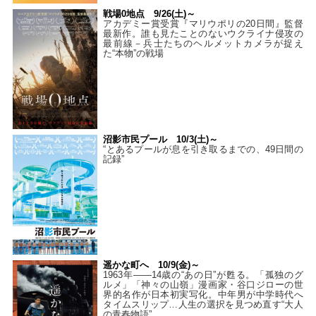
戦場0地点 9/26(土)～
アカデミー賞受賞『マリウポリの20日間』監督
最新作。誰も見たことのないウクライナ侵攻の
最前線－兵士たちのヘルメットカメラが捉え
た“本物”の戦場
沼影市民プール 10/3(土)～
“とあるプールが息を引き取るまでの、49日間の
記録”
遥かな町へ 10/9(金)～
1963年――14歳の“あの日”が甦る。「孤独のグ
ルメ」「神々の山嶺」漫画家・谷口ジローの世
界的名作が日本初実写化。中年男が中学時代へ
タイムスリップ…人生の選択を見つめ直す“大人
の青春物語”