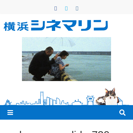
コ
ン
テ
ン
横
ツ
へ
浜
ス
キ
シ
ッ
プ
ネ
マ
リ
ン