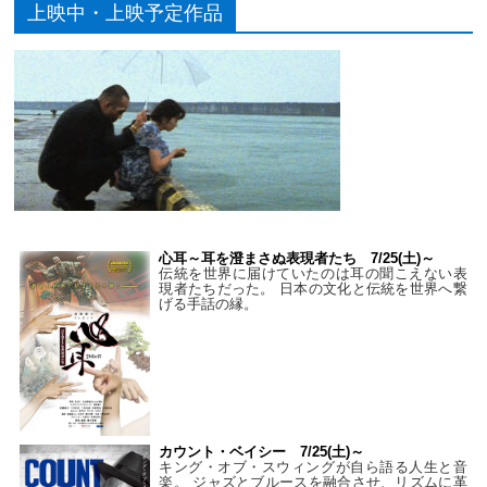
上映中・上映予定作品
心耳～耳を澄まさぬ表現者たち 7/25(土)～
伝統を世界に届けていたのは耳の聞こえない表
現者たちだった。 日本の文化と伝統を世界へ繋
げる手話の縁。
カウント・ベイシー 7/25(土)～
キング・オブ・スウィングが自ら語る人生と音
楽。 ジャズとブルースを融合させ、リズムに革