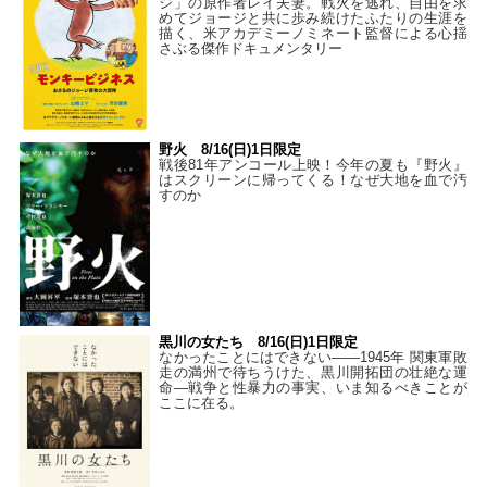
ジ」の原作者レイ夫妻。戦火を逃れ、自由を求
めてジョージと共に歩み続けたふたりの生涯を
描く、米アカデミーノミネート監督による心揺
さぶる傑作ドキュメンタリー
野火 8/16(日)1日限定
戦後81年アンコール上映！今年の夏も『野火』
はスクリーンに帰ってくる！なぜ大地を血で汚
すのか
黒川の女たち 8/16(日)1日限定
なかったことにはできない——1945年 関東軍敗
走の満州で待ちうけた、黒川開拓団の壮絶な運
命―戦争と性暴力の事実、いま知るべきことが
ここに在る。