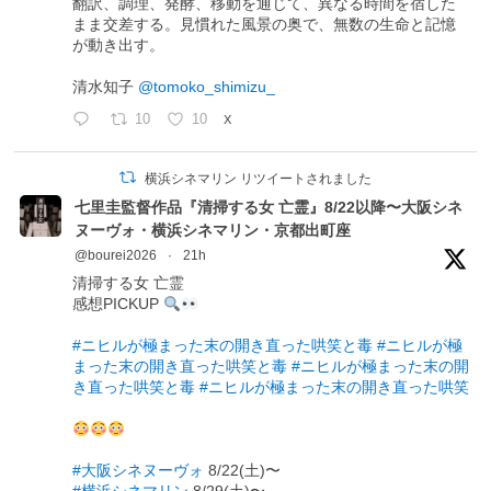
翻訳、調理、発酵、移動を通じて、異なる時間を宿した
まま交差する。見慣れた風景の奥で、無数の生命と記憶
が動き出す。
清水知子
@tomoko_shimizu_
10
10
X
横浜シネマリン リツイートされました
七里圭監督作品『清掃する女 亡霊』8/22以降〜大阪シネ
ヌーヴォ・横浜シネマリン・京都出町座
@bourei2026
·
21h
清掃する女 亡霊
感想PICKUP
#ニヒルが極まった末の開き直った哄笑と毒
#ニヒルが極
まった末の開き直った哄笑と毒
#ニヒルが極まった末の開
き直った哄笑と毒
#ニヒルが極まった末の開き直った哄笑
#大阪シネヌーヴォ
8/22(土)〜