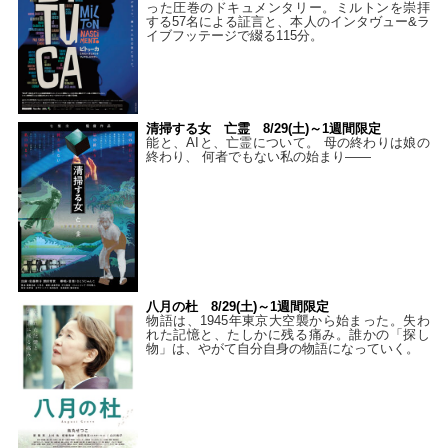
った圧巻のドキュメンタリー。ミルトンを崇拝
する57名による証言と、本人のインタヴュー&ラ
イブフッテージで綴る115分。
清掃する女 亡霊 8/29(土)～1週間限定
能と、AIと、亡霊について。 母の終わりは娘の
終わり、 何者でもない私の始まり――
八月の杜 8/29(土)～1週間限定
物語は、1945年東京大空襲から始まった。失わ
れた記憶と、たしかに残る痛み。誰かの「探し
物」は、やがて自分自身の物語になっていく。