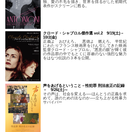
独、愛の不毛を描き、世界を揺るがした初期代
表作がスクリーンに甦る。
クロード・シャブロル傑作選 vol.2 9/19(土)－
10/2(金)
正義よ おびえろ。 悪徳よ 燃えろ。 半世紀
にわたりフランス映画界をけん引してきた映画
監督クロード・シャブロル。“悪意の眼”が輝く彼
の作品群の中でもとくに容赦のない強烈な魅力
をはなつ伝説の３本を公開。
声をあげるということ－性犯罪 刑法改正の記録
－ 9/26(土)～
その声は、社会を変える──ほんとうの正義を求
めて。誰のための法なのか──立ち上がる性暴力
サバイバー