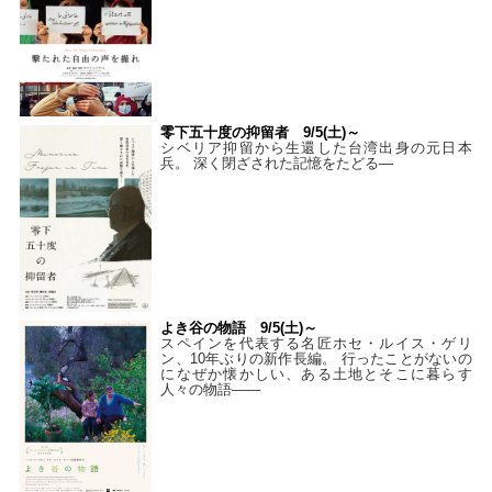
零下五十度の抑留者 9/5(土)～
シベリア抑留から生還した台湾出身の元日本
兵。 深く閉ざされた記憶をたどる—
よき谷の物語 9/5(土)～
スペインを代表する名匠ホセ・ルイス・ゲリ
ン、10年ぶりの新作長編。 行ったことがないの
になぜか懐かしい、ある土地とそこに暮らす
人々の物語――