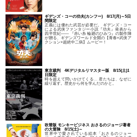
ギデンズ・コーの功夫(カンフー) 8/17(月)～5日
間限定
正義には優れた武芸が必要だ。 ギデンズ・コー
による武侠ファンタジー小説『功夫』発表から
四半世紀―― 『赤い糸 輪廻のひみつ』の製作陣
が贈る、ギデンズワールド全開の【青春×武侠ア
クション×超絶中二病】ムービー！
東京裁判 4Kデジタルリマスター版 8/15(土)1
日限定
時を超えて問いかけてくる… 君たちは、なぜに
繰り返す。歴史から何を学んだのかと。
吹替版 モンキービジネス おさるのジョージ著者
の大冒険 8/15(土)～
世界中で愛されている絵本「おさるのジョー