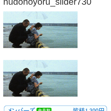
nudonoyoru_slider730
観
た
い
映
画
は
こ
の
街
で