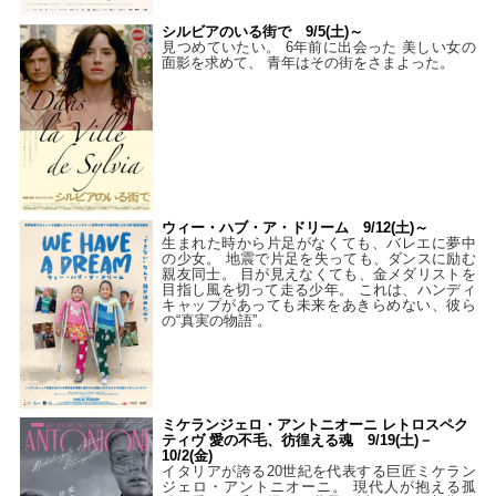
シルビアのいる街で 9/5(土)～
見つめていたい。 6年前に出会った 美しい女の
面影を求めて、 青年はその街をさまよった。
ウィー・ハブ・ア・ドリーム 9/12(土)～
生まれた時から片足がなくても、バレエに夢中
の少女。 地震で片足を失っても、ダンスに励む
親友同士。 目が見えなくても、金メダリストを
目指し風を切って走る少年。 これは、ハンディ
キャップがあっても未来をあきらめない、彼ら
の“真実の物語”。
ミケランジェロ・アントニオーニ レトロスペク
ティヴ 愛の不毛、彷徨える魂 9/19(土)－
10/2(金)
イタリアが誇る20世紀を代表する巨匠ミケラン
ジェロ・アントニオーニ。 現代人が抱える孤