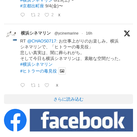
#横浜シネマリン
8/29(土)〜
#京都出町座
9/4(金)〜
2
2
X
横浜シネマリン
@ycinemarine
·
16h
RT
@CHAOS0717
: お仕事上がりのお楽しみ。横浜
シネマリンで、「ヒトラーの毒見役」
悲しい真実は、闇に葬られがち。
そして今日も横浜シネマリンは、素敵な空間だった。
#横浜シネマリン
#ヒトラーの毒見役
1
X
さらに読み込む