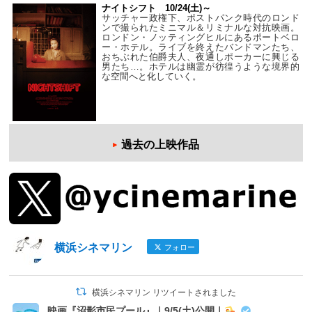
ナイトシフト 10/24(土)～
サッチャー政権下、ポストパンク時代のロンド
ンで撮られたミニマル＆リミナルな対抗映画。
ロンドン・ノッティングヒルにあるポートベロ
ー・ホテル。ライブを終えたバンドマンたち、
おちぶれた伯爵夫人、夜通しポーカーに興じる
男たち…。ホテルは幽霊が彷徨うような境界的
な空間へと化していく。
過去の上映作品
横浜シネマリン
フォロー
横浜シネマリン リツイートされました
映画『沼影市民プール』｜9/5(土)公開｜