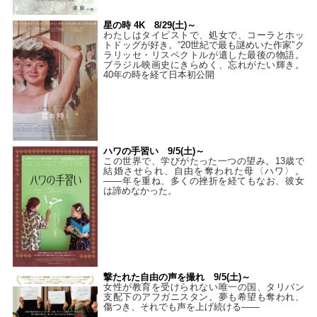
星の時 4K 8/29(土)～
わたしはタイピストで、処⼥で、コーラとホッ
トドッグが好き。“20世紀で最も謎めいた作家”ク
ラリッセ・リスペクトルが遺した最後の物語。
ブラジル映画史にきらめく、忘れがたい輝き。
40年の時を経て⽇本初公開
ハワの手習い 9/5(土)～
この世界で、学びがたった一つの望み。13歳で
結婚させられ、自由を奪われた母〈ハワ〉。
——年を重ね、多くの挫折を経てもなお、彼女
は諦めなかった。
撃たれた自由の声を撮れ 9/5(土)～
女性が教育を受けられない唯一の国、タリバン
支配下のアフガニスタン。夢も希望も奪われ、
傷つき、それでも声を上げ続ける——