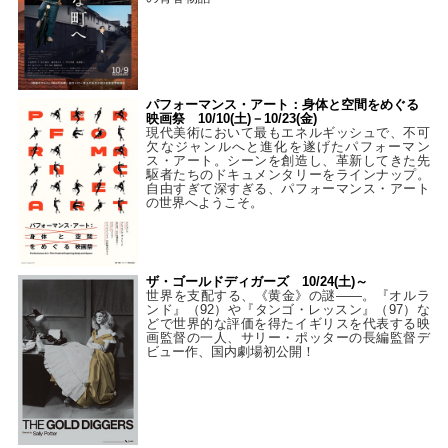
パフォーマンス・アート：身体と空間をめぐる
映画祭 10/10(土)－10/23(金)
現代美術において最もエネルギッシュで、不可
欠なジャンルへと進化を遂げたパフォーマン
ス・アート。シーンを創造し、革新してきた先
駆者たちのドキュメンタリーをラインナップ。
自由すぎて深すぎる、パフォーマンス・アート
の世界へようこそ。
ザ・ゴールドディガーズ 10/24(土)～
世界を支配する、《黄金》の謎――。『オルラ
ンド』（92）や『タンゴ・レッスン』（97）な
どで世界的な評価を得たイギリスを代表する映
画監督の一人、サリー・ポッターの長編監督デ
ビュー作、国内劇場初公開！