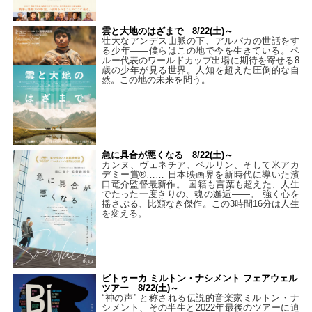
雲と大地のはざまで 8/22(土)～
壮大なアンデス山脈の下、アルパカの世話をす
る少年――僕らはこの地で今を生きている。ペ
ルー代表のワールドカップ出場に期待を寄せる8
歳の少年が見る世界。人知を超えた圧倒的な自
然。この地の未来を問う。
急に具合が悪くなる 8/22(土)～
カンヌ、ヴェネチア、ベルリン、そして米アカ
デミー賞®…… 日本映画界を新時代に導いた濱
口竜介監督最新作。 国籍も言葉も超えた、人生
でたった一度きりの、魂の邂逅――。 強く心を
揺さぶる、比類なき傑作。この3時間16分は人生
を変える。
ビトゥーカ ミルトン・ナシメント フェアウェル
ツアー 8/22(土)～
“神の声” と称される伝説的音楽家ミルトン・ナ
シメント、その半生と2022年最後のツアーに迫