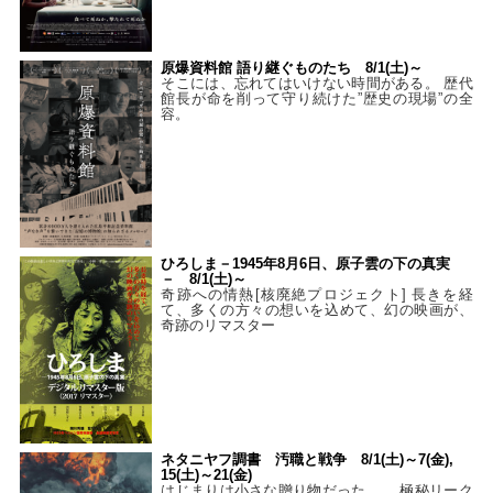
原爆資料館 語り継ぐものたち 8/1(土)～
そこには、忘れてはいけない時間がある。 歴代
館長が命を削って守り続けた”歴史の現場”の全
容。
ひろしま－1945年8月6日、原子雲の下の真実
－ 8/1(土)～
奇跡への情熱[核廃絶プロジェクト] 長きを経
て、多くの方々の想いを込めて、幻の映画が、
奇跡のリマスター
ネタニヤフ調書 汚職と戦争 8/1(土)～7(金),
15(土)～21(金)
はじまりは小さな贈り物だった…。 極秘リーク