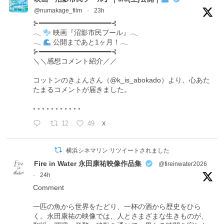
@numakage_film
·
23h
⊱━━━━━━━━━━━━━━━━━━⊰
𓂃
映画『沼影市民プール』𓂃
𓂃
公開まであと1ヶ月！𓂃
⊱━━━━━━━━━━━━━━━━━━⊰
＼＼感想コメント紹介／／
コットンのきょんさん（@k_is_abokado）より、心あた
たまるコメントが届きました。
◦ ◦ ◦ ◦ ◦ ◦ ◦ ◦ ◦ ◦ ◦
12
49
X
横浜シネマリン リツイートされました
Fire in Water 永田康祐映像作品集
@fireinwater2026
·
24h
Comment
一匹の魚から世界をたどり、一杯の酒から歴史をひら
く。永田康祐の映像では、人とさまざまな生きものが、