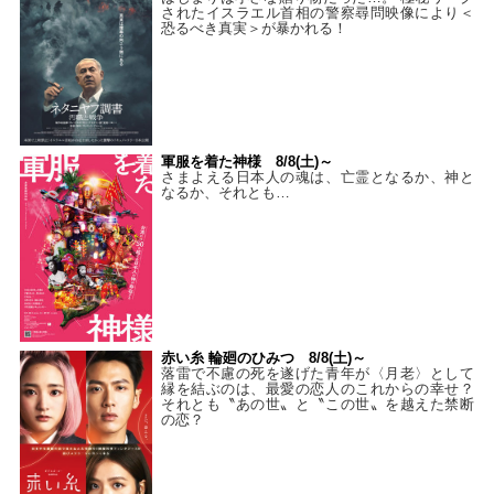
されたイスラエル首相の警察尋問映像により＜
恐るべき真実＞が暴かれる！
軍服を着た神様 8/8(土)～
さまよえる日本人の魂は、亡霊となるか、神と
なるか、それとも…
赤い糸 輪廻のひみつ 8/8(土)～
落雷で不慮の死を遂げた青年が〈月老〉として
縁を結ぶのは、最愛の恋人のこれからの幸せ？
それとも〝あの世〟と〝この世〟を越えた禁断
の恋？