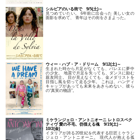
シルビアのいる街で 9/5(土)～
見つめていたい。 6年前に出会った 美しい女の
面影を求めて、 青年はその街をさまよった。
ウィー・ハブ・ア・ドリーム 9/12(土)～
生まれた時から片足がなくても、バレエに夢中
の少女。 地震で片足を失っても、ダンスに励む
親友同士。 目が見えなくても、金メダリストを
目指し風を切って走る少年。 これは、ハンディ
キャップがあっても未来をあきらめない、彼ら
の“真実の物語”。
ミケランジェロ・アントニオーニ レトロスペク
ティヴ 愛の不毛、彷徨える魂 9/19(土)－
10/2(金)
イタリアが誇る20世紀を代表する巨匠ミケラン
ジェロ・アントニオーニ。 現代人が抱える孤