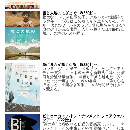
雲と大地のはざまで 8/22(土)～
壮大なアンデス山脈の下、アルパカの世話をす
る少年――僕らはこの地で今を生きている。ペ
ルー代表のワールドカップ出場に期待を寄せる8
歳の少年が見る世界。人知を超えた圧倒的な自
然。この地の未来を問う。
急に具合が悪くなる 8/22(土)～
カンヌ、ヴェネチア、ベルリン、そして米アカ
デミー賞®…… 日本映画界を新時代に導いた濱
口竜介監督最新作。 国籍も言葉も超えた、人生
でたった一度きりの、魂の邂逅――。 強く心を
揺さぶる、比類なき傑作。この3時間16分は人生
を変える。
ビトゥーカ ミルトン・ナシメント フェアウェル
ツアー 8/22(土)～
“神の声” と称される伝説的音楽家ミルトン・ナ
シメント、その半生と2022年最後のツアーに迫