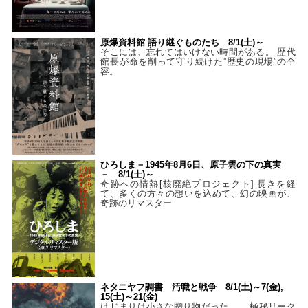
原爆資料館 語り継ぐものたち 8/1(土)～
そこには、忘れてはいけない時間がある。 歴代
館長が命を削って守り続けた”歴史の現場”の全
容。
ひろしま－1945年8月6日、原子雲の下の真実
－ 8/1(土)～
奇跡への情熱[核廃絶プロジェクト] 長きを経
て、多くの方々の想いを込めて、幻の映画が、
奇跡のリマスター
ネタニヤフ調書 汚職と戦争 8/1(土)～7(金),
15(土)～21(金)
はじまりは小さな贈り物だった…。 極秘リーク