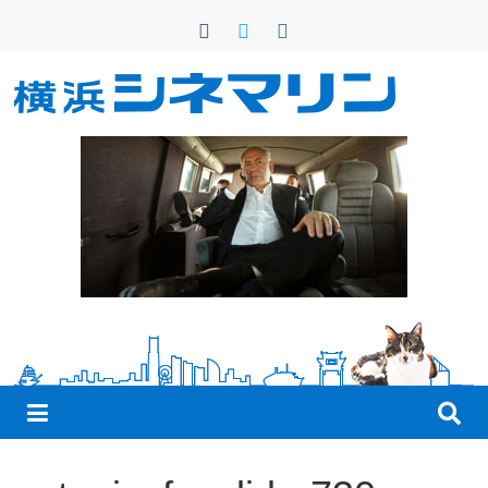
コ
ン
テ
ン
横
ツ
へ
浜
ス
キ
シ
ッ
プ
ネ
マ
リ
ン