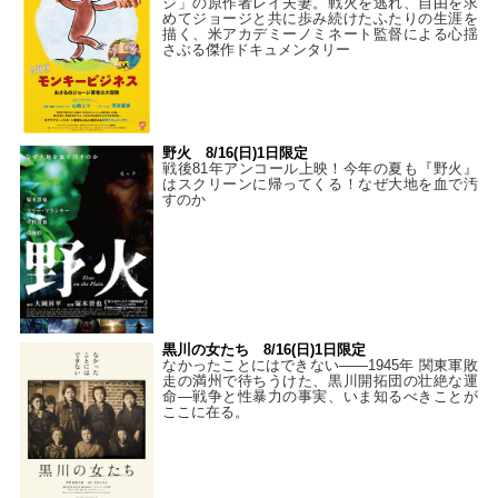
ジ」の原作者レイ夫妻。戦火を逃れ、自由を求
めてジョージと共に歩み続けたふたりの生涯を
描く、米アカデミーノミネート監督による心揺
さぶる傑作ドキュメンタリー
野火 8/16(日)1日限定
戦後81年アンコール上映！今年の夏も『野火』
はスクリーンに帰ってくる！なぜ大地を血で汚
すのか
黒川の女たち 8/16(日)1日限定
なかったことにはできない——1945年 関東軍敗
走の満州で待ちうけた、黒川開拓団の壮絶な運
命―戦争と性暴力の事実、いま知るべきことが
ここに在る。