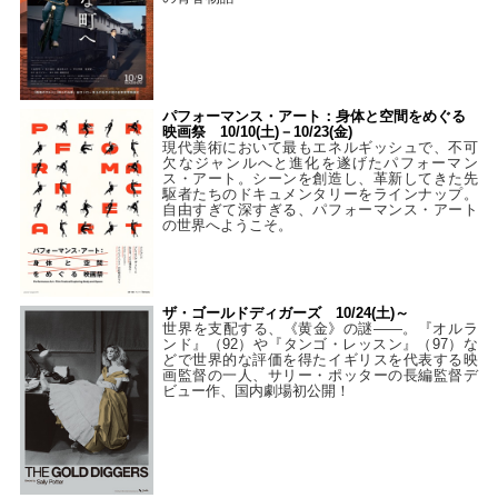
パフォーマンス・アート：身体と空間をめぐる
映画祭 10/10(土)－10/23(金)
現代美術において最もエネルギッシュで、不可
欠なジャンルへと進化を遂げたパフォーマン
ス・アート。シーンを創造し、革新してきた先
駆者たちのドキュメンタリーをラインナップ。
自由すぎて深すぎる、パフォーマンス・アート
の世界へようこそ。
ザ・ゴールドディガーズ 10/24(土)～
世界を支配する、《黄金》の謎――。『オルラ
ンド』（92）や『タンゴ・レッスン』（97）な
どで世界的な評価を得たイギリスを代表する映
画監督の一人、サリー・ポッターの長編監督デ
ビュー作、国内劇場初公開！