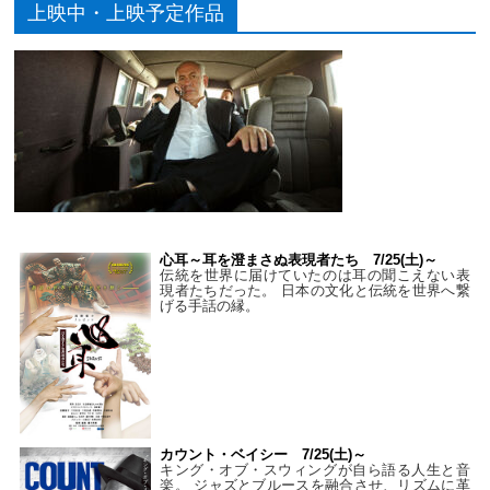
上映中・上映予定作品
心耳～耳を澄まさぬ表現者たち 7/25(土)～
伝統を世界に届けていたのは耳の聞こえない表
現者たちだった。 日本の文化と伝統を世界へ繋
げる手話の縁。
カウント・ベイシー 7/25(土)～
キング・オブ・スウィングが自ら語る人生と音
楽。 ジャズとブルースを融合させ、リズムに革