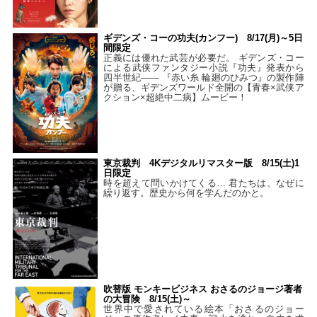
ギデンズ・コーの功夫(カンフー) 8/17(月)～5日
間限定
正義には優れた武芸が必要だ。 ギデンズ・コー
による武侠ファンタジー小説『功夫』発表から
四半世紀―― 『赤い糸 輪廻のひみつ』の製作陣
が贈る、ギデンズワールド全開の【青春×武侠ア
クション×超絶中二病】ムービー！
東京裁判 4Kデジタルリマスター版 8/15(土)1
日限定
時を超えて問いかけてくる… 君たちは、なぜに
繰り返す。歴史から何を学んだのかと。
吹替版 モンキービジネス おさるのジョージ著者
の大冒険 8/15(土)～
世界中で愛されている絵本「おさるのジョー