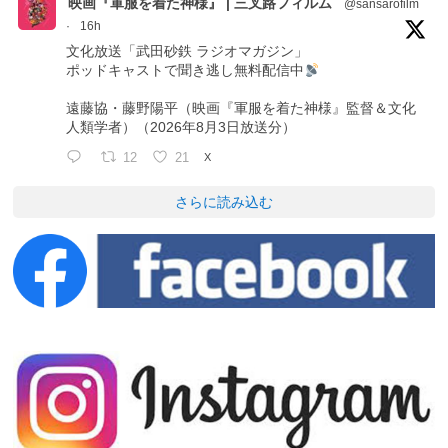
映画『軍服を着た神様』 | 三叉路フィルム
@sansarofilm
·
16h
文化放送「武田砂鉄 ラジオマガジン」
ポッドキャストで聞き逃し無料配信中
遠藤協・藤野陽平（映画『軍服を着た神様』監督＆文化
人類学者）（2026年8月3日放送分）
12
21
X
さらに読み込む