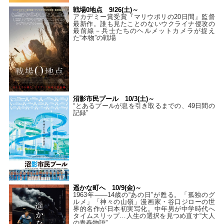
戦場0地点 9/26(土)～
アカデミー賞受賞『マリウポリの20日間』監督
最新作。誰も見たことのないウクライナ侵攻の
最前線－兵士たちのヘルメットカメラが捉え
た“本物”の戦場
沼影市民プール 10/3(土)～
“とあるプールが息を引き取るまでの、49日間の
記録”
遥かな町へ 10/9(金)～
1963年――14歳の“あの日”が甦る。「孤独のグ
ルメ」「神々の山嶺」漫画家・谷口ジローの世
界的名作が日本初実写化。中年男が中学時代へ
タイムスリップ…人生の選択を見つめ直す“大人
の青春物語”