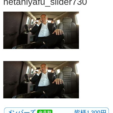
netaniyafu_slider730
観
た
い
映
画
は
こ
の
街
で