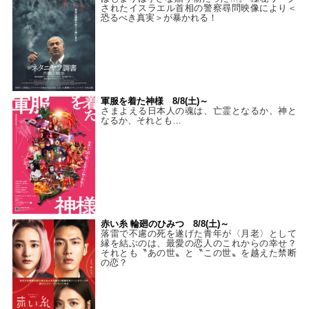
されたイスラエル首相の警察尋問映像により＜
恐るべき真実＞が暴かれる！
軍服を着た神様 8/8(土)～
さまよえる日本人の魂は、亡霊となるか、神と
なるか、それとも…
赤い糸 輪廻のひみつ 8/8(土)～
落雷で不慮の死を遂げた青年が〈月老〉として
縁を結ぶのは、最愛の恋人のこれからの幸せ？
それとも〝あの世〟と〝この世〟を越えた禁断
の恋？