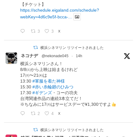
【チケット】
https://schedule.eigaland.com/schedule?
webKey=4d6c9e5f-bcca-...
3
3
X
横浜シネマリン リツイートされました
ネコナデ
@nekonade045
·
14h
横浜シネマリンさん！
8/8㈯から上映は始まるけれど
17㈪〜21㈭は
13:30
#軍服を着た神様
15:30
#赤い糸輪廻のひみつ
17:30
#ギデンズ
・コーの功夫
台湾関連作品の連続3本立てだ！
※ちなみに17㈪はサービスデーで¥1,300ですよ
2
4
X
横浜シネマリン リツイートされました