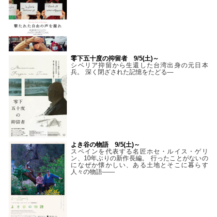
零下五十度の抑留者 9/5(土)～
シベリア抑留から生還した台湾出身の元日本
兵。 深く閉ざされた記憶をたどる—
よき谷の物語 9/5(土)～
スペインを代表する名匠ホセ・ルイス・ゲリ
ン、10年ぶりの新作長編。 行ったことがないの
になぜか懐かしい、ある土地とそこに暮らす
人々の物語――