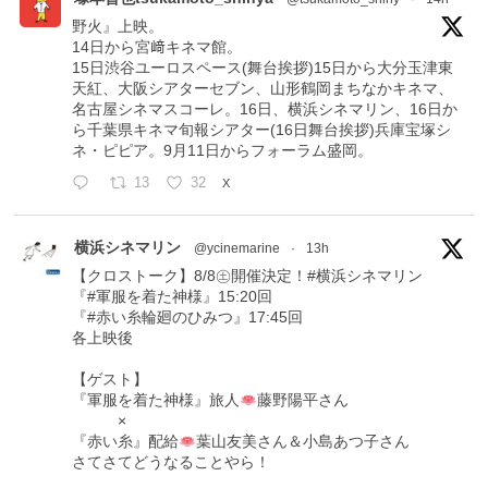
野火』上映。
14日から宮﨑キネマ館。
15日渋谷ユーロスペース(舞台挨拶)15日から大分玉津東
天紅、大阪シアターセブン、山形鶴岡まちなかキネマ、
名古屋シネマスコーレ。16日、横浜シネマリン、16日か
ら千葉県キネマ旬報シアター(16日舞台挨拶)兵庫宝塚シ
ネ・ピピア。9月11日からフォーラム盛岡。
13
32
X
横浜シネマリン
@ycinemarine
·
13h
【クロストーク】8/8㊏開催決定！#横浜シネマリン
『#軍服を着た神様』15:20回
『#赤い糸輪廻のひみつ』17:45回
各上映後
【ゲスト】
『軍服を着た神様』旅人
藤野陽平さん
×
『赤い糸』配給
葉山友美さん＆小島あつ子さん
さてさてどうなることやら！