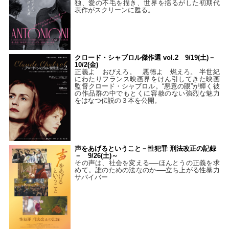
独、愛の不毛を描き、世界を揺るがした初期代
表作がスクリーンに甦る。
クロード・シャブロル傑作選 vol.2 9/19(土)－
10/2(金)
正義よ おびえろ。 悪徳よ 燃えろ。 半世紀
にわたりフランス映画界をけん引してきた映画
監督クロード・シャブロル。“悪意の眼”が輝く彼
の作品群の中でもとくに容赦のない強烈な魅力
をはなつ伝説の３本を公開。
声をあげるということ－性犯罪 刑法改正の記録
－ 9/26(土)～
その声は、社会を変える──ほんとうの正義を求
めて。誰のための法なのか──立ち上がる性暴力
サバイバー