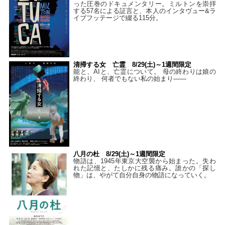
った圧巻のドキュメンタリー。ミルトンを崇拝
する57名による証言と、本人のインタヴュー&ラ
イブフッテージで綴る115分。
清掃する女 亡霊 8/29(土)～1週間限定
能と、AIと、亡霊について。 母の終わりは娘の
終わり、 何者でもない私の始まり――
八月の杜 8/29(土)～1週間限定
物語は、1945年東京大空襲から始まった。失わ
れた記憶と、たしかに残る痛み。誰かの「探し
物」は、やがて自分自身の物語になっていく。