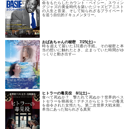
命をもたらしたカウント・ベイシー。スウィン
グジャズの黄金時代を築いたジャズピアニスト
の人生と音楽、そして知られざるプライベート
を追う自伝的ドキュメンタリー。
おばあちゃんの秘密 7/25(土)～
時を超えて届いた131通の手紙。 その秘密と本
当の想いに触れたとき、止まっていた時間がゆ
っくりと動き出す―
ヒトラーの毒見役 8/1(土)～
食べて死ぬか？ 撃たれて死ぬか？世界的ベス
トセラーを映画化！ナチスからヒトラーの毒見
を命令された女性たち。第二次世界大戦末期、
本当にあった知られざる真実