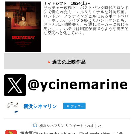
ナイトシフト 10/24(土)～
サッチャー政権下、ポストパンク時代のロンド
ンで撮られたミニマル＆リミナルな対抗映画。
ロンドン・ノッティングヒルにあるポートベロ
ー・ホテル。ライブを終えたバンドマンたち、
おちぶれた伯爵夫人、夜通しポーカーに興じる
男たち…。ホテルは幽霊が彷徨うような境界的
な空間へと化していく。
過去の上映作品
横浜シネマリン
フォロー
横浜シネマリン リツイートされました
塚本晋也tsukamoto_shinya
@tsukamoto_shiny
·
14h