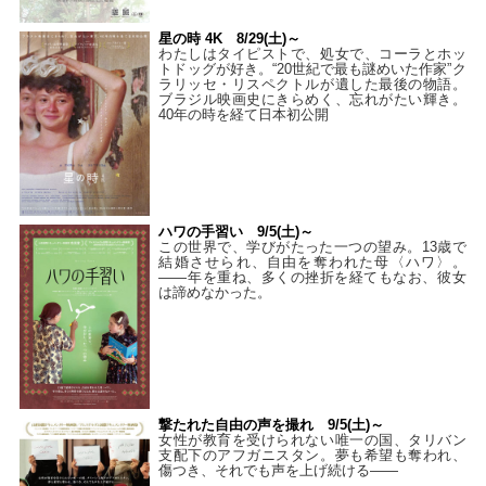
星の時 4K 8/29(土)～
わたしはタイピストで、処⼥で、コーラとホッ
トドッグが好き。“20世紀で最も謎めいた作家”ク
ラリッセ・リスペクトルが遺した最後の物語。
ブラジル映画史にきらめく、忘れがたい輝き。
40年の時を経て⽇本初公開
ハワの手習い 9/5(土)～
この世界で、学びがたった一つの望み。13歳で
結婚させられ、自由を奪われた母〈ハワ〉。
——年を重ね、多くの挫折を経てもなお、彼女
は諦めなかった。
撃たれた自由の声を撮れ 9/5(土)～
女性が教育を受けられない唯一の国、タリバン
支配下のアフガニスタン。夢も希望も奪われ、
傷つき、それでも声を上げ続ける——