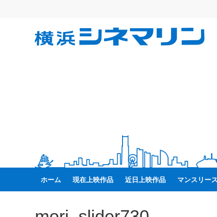
コ
ン
テ
横
ン
ツ
へ
浜
ス
キ
シ
ッ
プ
ネ
マ
リ
ホーム
現在上映作品
近日上映作品
マンスリー
ン
mori_slider730