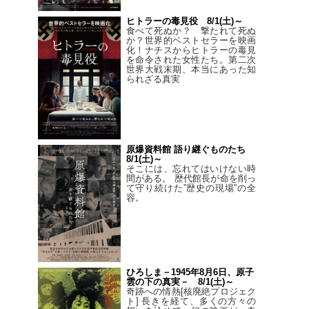
ヒトラーの毒見役 8/1(土)～
食べて死ぬか？ 撃たれて死ぬ
か？世界的ベストセラーを映画
化！ナチスからヒトラーの毒見
を命令された女性たち。第二次
世界大戦末期、本当にあった知
られざる真実
原爆資料館 語り継ぐものたち
8/1(土)～
そこには、忘れてはいけない時
間がある。 歴代館長が命を削っ
て守り続けた”歴史の現場”の全
容。
ひろしま－1945年8月6日、原子
雲の下の真実－ 8/1(土)～
奇跡への情熱[核廃絶プロジェク
ト] 長きを経て、多くの方々の