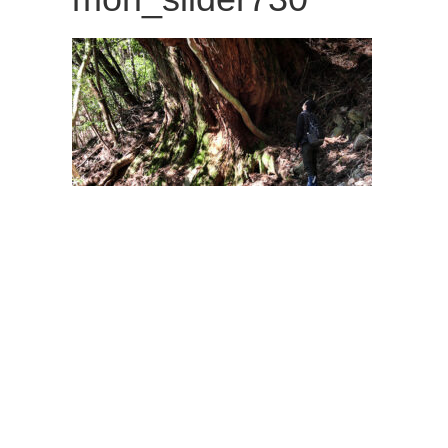
観
た
い
映
画
は
こ
の
街
で