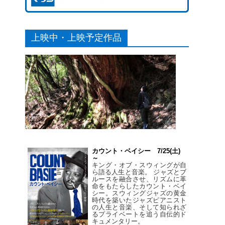
上映中・上映予定作品
カウント・ベイシー 7/25(土)
～
キング・オブ・スウィングが自
ら語る人生と音楽。 ジャズとブ
ルースを融合させ、リズムに革
命をもたらしたカウント・ベイ
シー。スウィングジャズの黄金
時代を築いたジャズピアニスト
の人生と音楽、そして知られざ
るプライベートを追う自伝的ド
キュメンタリー。