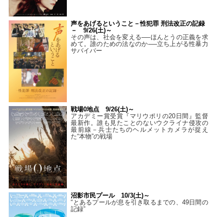
声をあげるということ－性犯罪 刑法改正の記録
－ 9/26(土)～
その声は、社会を変える──ほんとうの正義を求
めて。誰のための法なのか──立ち上がる性暴力
サバイバー
戦場0地点 9/26(土)～
アカデミー賞受賞『マリウポリの20日間』監督
最新作。誰も見たことのないウクライナ侵攻の
最前線－兵士たちのヘルメットカメラが捉え
た“本物”の戦場
沼影市民プール 10/3(土)～
“とあるプールが息を引き取るまでの、49日間の
記録”