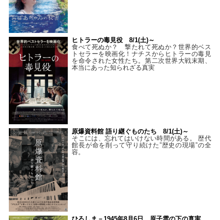
ヒトラーの毒見役 8/1(土)～
食べて死ぬか？ 撃たれて死ぬか？世界的ベス
トセラーを映画化！ナチスからヒトラーの毒見
を命令された女性たち。第二次世界大戦末期、
本当にあった知られざる真実
原爆資料館 語り継ぐものたち 8/1(土)～
そこには、忘れてはいけない時間がある。 歴代
館長が命を削って守り続けた”歴史の現場”の全
容。
ひろしま－1945年8月6日、原子雲の下の真実