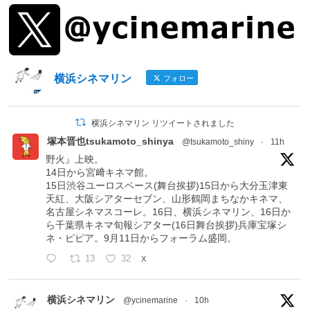
横浜シネマリン
フォロー
横浜シネマリン リツイートされました
塚本晋也tsukamoto_shinya
@tsukamoto_shiny
·
11h
野火』上映。
14日から宮﨑キネマ館。
15日渋谷ユーロスペース(舞台挨拶)15日から大分玉津東
天紅、大阪シアターセブン、山形鶴岡まちなかキネマ、
名古屋シネマスコーレ。16日、横浜シネマリン、16日か
ら千葉県キネマ旬報シアター(16日舞台挨拶)兵庫宝塚シ
ネ・ピピア。9月11日からフォーラム盛岡。
13
32
X
横浜シネマリン
@ycinemarine
·
10h