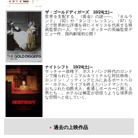
ザ・ゴールドディガーズ 10/24(土)～
世界を支配する、《黄金》の謎――。『オルラ
ンド』（92）や『タンゴ・レッスン』（97）な
どで世界的な評価を得たイギリスを代表する映
画監督の一人、サリー・ポッターの長編監督デ
ビュー作、国内劇場初公開！
ナイトシフト 10/24(土)～
サッチャー政権下、ポストパンク時代のロンド
ンで撮られたミニマル＆リミナルな対抗映画。
ロンドン・ノッティングヒルにあるポートベロ
ー・ホテル。ライブを終えたバンドマンたち、
おちぶれた伯爵夫人、夜通しポーカーに興じる
男たち…。ホテルは幽霊が彷徨うような境界的
な空間へと化していく。
過去の上映作品