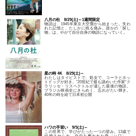
八月の杜 8/29(土)～1週間限定
物語は、1945年東京大空襲から始まった。失わ
れた記憶と、たしかに残る痛み。誰かの「探し
物」は、やがて自分自身の物語になっていく。
星の時 4K 8/29(土)～
わたしはタイピストで、処⼥で、コーラとホッ
トドッグが好き。“20世紀で最も謎めいた作家”ク
ラリッセ・リスペクトルが遺した最後の物語。
ブラジル映画史にきらめく、忘れがたい輝き。
40年の時を経て⽇本初公開
ハワの手習い 9/5(土)～
この世界で、学びがたった一つの望み。13歳で
結婚させられ、自由を奪われた母〈ハワ〉。