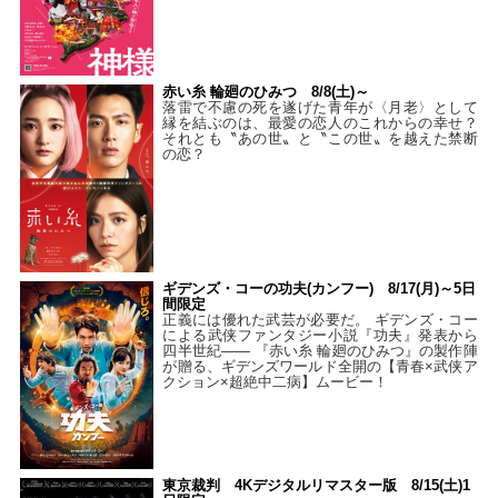
赤い糸 輪廻のひみつ 8/8(土)～
落雷で不慮の死を遂げた青年が〈月老〉として
縁を結ぶのは、最愛の恋人のこれからの幸せ？
それとも〝あの世〟と〝この世〟を越えた禁断
の恋？
ギデンズ・コーの功夫(カンフー) 8/17(月)～5日
間限定
正義には優れた武芸が必要だ。 ギデンズ・コー
による武侠ファンタジー小説『功夫』発表から
四半世紀―― 『赤い糸 輪廻のひみつ』の製作陣
が贈る、ギデンズワールド全開の【青春×武侠ア
クション×超絶中二病】ムービー！
東京裁判 4Kデジタルリマスター版 8/15(土)1