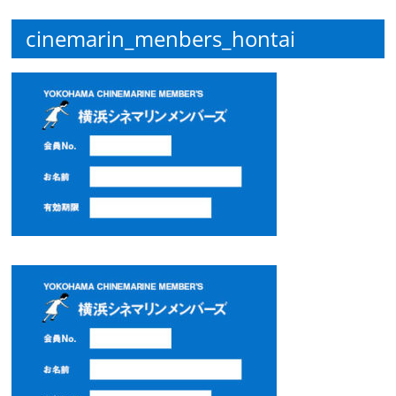
観
cinemarin_menbers_hontai
た
い
映
画
は
こ
の
街
で