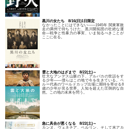
黒川の女たち 8/16(日)1日限定
なかったことにはできない——1945年 関東軍敗
走の満州で待ちうけた、黒川開拓団の壮絶な運
命―戦争と性暴力の事実、いま知るべきことが
ここに在る。
雲と大地のはざまで 8/22(土)～
壮大なアンデス山脈の下、アルパカの世話をす
る少年――僕らはこの地で今を生きている。ペ
ルー代表のワールドカップ出場に期待を寄せる8
歳の少年が見る世界。人知を超えた圧倒的な自
然。この地の未来を問う。
急に具合が悪くなる 8/22(土)～
カンヌ、ヴェネチア、ベルリン、そして米アカ