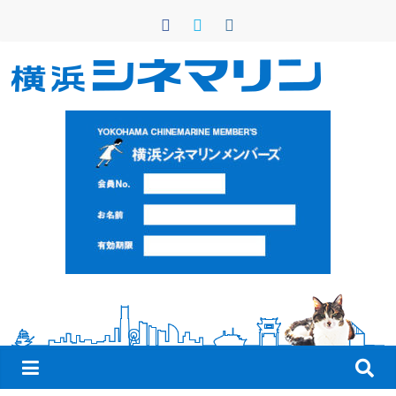
コ
ン
テ
ン
横
ツ
へ
浜
ス
キ
シ
ッ
プ
ネ
マ
リ
ン