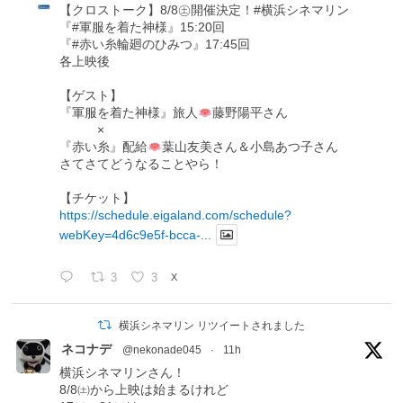
【クロストーク】8/8㊏開催決定！#横浜シネマリン
『#軍服を着た神様』15:20回
『#赤い糸輪廻のひみつ』17:45回
各上映後
【ゲスト】
『軍服を着た神様』旅人
藤野陽平さん
×
『赤い糸』配給
葉山友美さん＆小島あつ子さん
さてさてどうなることやら！
【チケット】
https://schedule.eigaland.com/schedule?
webKey=4d6c9e5f-bcca-...
3
3
X
横浜シネマリン リツイートされました
ネコナデ
@nekonade045
·
11h
横浜シネマリンさん！
8/8㈯から上映は始まるけれど