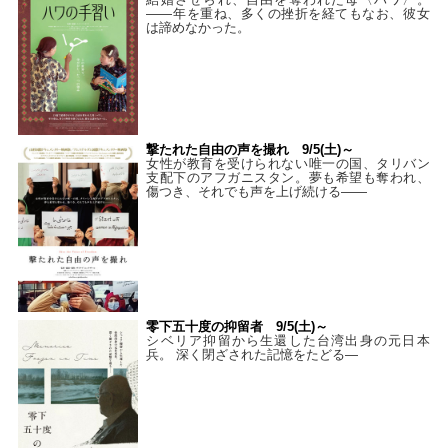
——年を重ね、多くの挫折を経てもなお、彼女
は諦めなかった。
撃たれた自由の声を撮れ 9/5(土)～
女性が教育を受けられない唯一の国、タリバン
支配下のアフガニスタン。夢も希望も奪われ、
傷つき、それでも声を上げ続ける——
零下五十度の抑留者 9/5(土)～
シベリア抑留から生還した台湾出身の元日本
兵。 深く閉ざされた記憶をたどる—