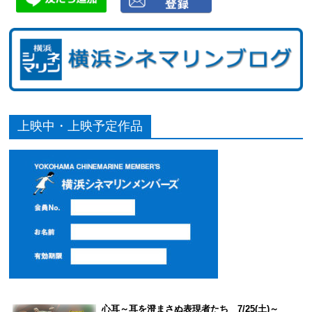
上映中・上映予定作品
心耳～耳を澄まさぬ表現者たち 7/25(土)～