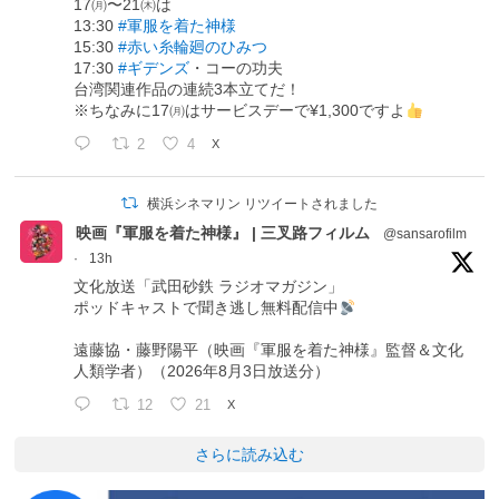
17㈪〜21㈭は
13:30
#軍服を着た神様
15:30
#赤い糸輪廻のひみつ
17:30
#ギデンズ
・コーの功夫
台湾関連作品の連続3本立てだ！
※ちなみに17㈪はサービスデーで¥1,300ですよ
2
4
X
横浜シネマリン リツイートされました
映画『軍服を着た神様』 | 三叉路フィルム
@sansarofilm
·
13h
文化放送「武田砂鉄 ラジオマガジン」
ポッドキャストで聞き逃し無料配信中
遠藤協・藤野陽平（映画『軍服を着た神様』監督＆文化
人類学者）（2026年8月3日放送分）
12
21
X
さらに読み込む