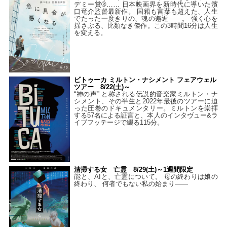
デミー賞®…… 日本映画界を新時代に導いた濱
口竜介監督最新作。 国籍も言葉も超えた、人生
でたった一度きりの、魂の邂逅――。 強く心を
揺さぶる、比類なき傑作。この3時間16分は人生
を変える。
ビトゥーカ ミルトン・ナシメント フェアウェル
ツアー 8/22(土)～
“神の声” と称される伝説的音楽家ミルトン・ナ
シメント、その半生と2022年最後のツアーに迫
った圧巻のドキュメンタリー。ミルトンを崇拝
する57名による証言と、本人のインタヴュー&ラ
イブフッテージで綴る115分。
清掃する女 亡霊 8/29(土)～1週間限定
能と、AIと、亡霊について。 母の終わりは娘の
終わり、 何者でもない私の始まり――