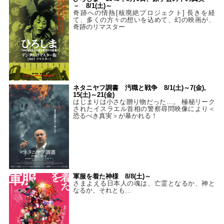
－ 8/1(土)～
奇跡への情熱[核廃絶プロジェクト] 長きを経
て、多くの方々の想いを込めて、幻の映画が、
奇跡のリマスター
ネタニヤフ調書 汚職と戦争 8/1(土)～7(金),
15(土)～21(金)
はじまりは小さな贈り物だった…。 極秘リーク
されたイスラエル首相の警察尋問映像により＜
恐るべき真実＞が暴かれる！
軍服を着た神様 8/8(土)～
さまよえる日本人の魂は、亡霊となるか、神と
なるか、それとも…