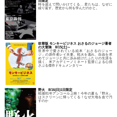
日限定
時を超えて問いかけてくる… 君たちは、なぜに
繰り返す。歴史から何を学んだのかと。
吹替版 モンキービジネス おさるのジョージ著者
の大冒険 8/15(土)～
世界中で愛されている絵本「おさるのジョー
ジ」の原作者レイ夫妻。戦火を逃れ、自由を求
めてジョージと共に歩み続けたふたりの生涯を
描く、米アカデミーノミネート監督による心揺
さぶる傑作ドキュメンタリー
野火 8/16(日)1日限定
戦後81年アンコール上映！今年の夏も『野火』
はスクリーンに帰ってくる！なぜ大地を血で汚
すのか