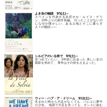
よき谷の物語 9/5(土)～
スペインを代表する名匠ホセ・ルイス・ゲリ
ン、10年ぶりの新作長編。 行ったことがないの
になぜか懐かしい、ある土地とそこに暮らす
人々の物語――
シルビアのいる街で 9/5(土)～
見つめていたい。 6年前に出会った 美しい女の
面影を求めて、 青年はその街をさまよった。
ウィー・ハブ・ア・ドリーム 9/12(土)～
生まれた時から片足がなくても、バレエに夢中
の少女。 地震で片足を失っても、ダンスに励む