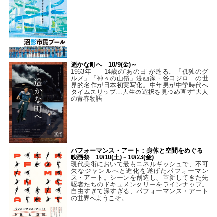
遥かな町へ 10/9(金)～
1963年――14歳の“あの日”が甦る。「孤独のグ
ルメ」「神々の山嶺」漫画家・谷口ジローの世
界的名作が日本初実写化。中年男が中学時代へ
タイムスリップ…人生の選択を見つめ直す“大人
の青春物語”
パフォーマンス・アート：身体と空間をめぐる
映画祭 10/10(土)－10/23(金)
現代美術において最もエネルギッシュで、不可
欠なジャンルへと進化を遂げたパフォーマン
ス・アート。シーンを創造し、革新してきた先
駆者たちのドキュメンタリーをラインナップ。
自由すぎて深すぎる、パフォーマンス・アート
の世界へようこそ。