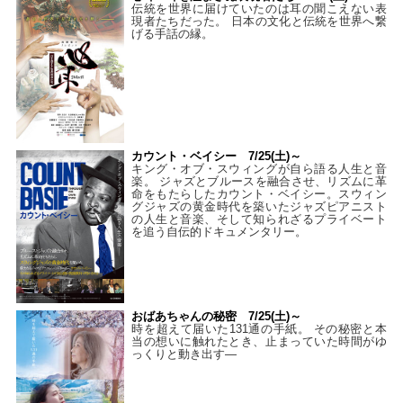
伝統を世界に届けていたのは耳の聞こえない表
現者たちだった。 日本の文化と伝統を世界へ繋
げる手話の縁。
カウント・ベイシー 7/25(土)～
キング・オブ・スウィングが自ら語る人生と音
楽。 ジャズとブルースを融合させ、リズムに革
命をもたらしたカウント・ベイシー。スウィン
グジャズの黄金時代を築いたジャズピアニスト
の人生と音楽、そして知られざるプライベート
を追う自伝的ドキュメンタリー。
おばあちゃんの秘密 7/25(土)～
時を超えて届いた131通の手紙。 その秘密と本
当の想いに触れたとき、止まっていた時間がゆ
っくりと動き出す―