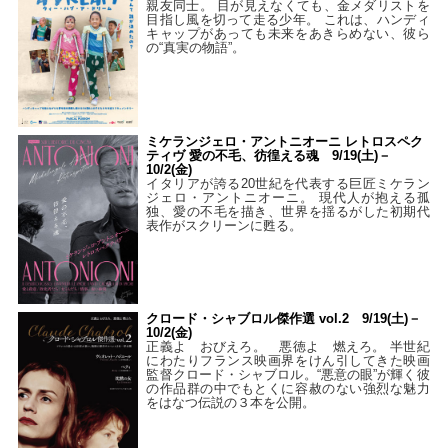
親友同士。 目が見えなくても、金メダリストを
目指し風を切って走る少年。 これは、ハンディ
キャップがあっても未来をあきらめない、彼ら
の“真実の物語”。
ミケランジェロ・アントニオーニ レトロスペク
ティヴ 愛の不毛、彷徨える魂 9/19(土)－
10/2(金)
イタリアが誇る20世紀を代表する巨匠ミケラン
ジェロ・アントニオーニ。 現代人が抱える孤
独、愛の不毛を描き、世界を揺るがした初期代
表作がスクリーンに甦る。
クロード・シャブロル傑作選 vol.2 9/19(土)－
10/2(金)
正義よ おびえろ。 悪徳よ 燃えろ。 半世紀
にわたりフランス映画界をけん引してきた映画
監督クロード・シャブロル。“悪意の眼”が輝く彼
の作品群の中でもとくに容赦のない強烈な魅力
をはなつ伝説の３本を公開。