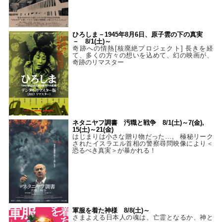
ひろしま－1945年8月6日、原子雲の下の真実
－ 8/1(土)～
奇跡への情熱[核廃絶プロジェクト] 長きを経
て、多くの方々の想いを込めて、幻の映画が、
奇跡のリマスター
ネタニヤフ調書 汚職と戦争 8/1(土)～7(金),
15(土)～21(金)
はじまりは小さな贈り物だった…。 極秘リーク
されたイスラエル首相の警察尋問映像により＜
恐るべき真実＞が暴かれる！
軍服を着た神様 8/8(土)～
さまよえる日本人の魂は、亡霊となるか、神と