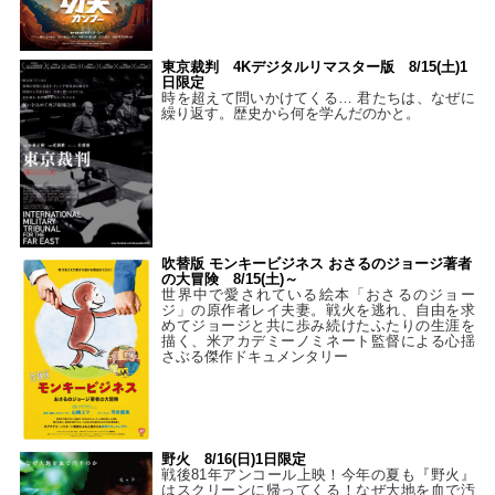
東京裁判 4Kデジタルリマスター版 8/15(土)1
日限定
時を超えて問いかけてくる… 君たちは、なぜに
繰り返す。歴史から何を学んだのかと。
吹替版 モンキービジネス おさるのジョージ著者
の大冒険 8/15(土)～
世界中で愛されている絵本「おさるのジョー
ジ」の原作者レイ夫妻。戦火を逃れ、自由を求
めてジョージと共に歩み続けたふたりの生涯を
描く、米アカデミーノミネート監督による心揺
さぶる傑作ドキュメンタリー
野火 8/16(日)1日限定
戦後81年アンコール上映！今年の夏も『野火』
はスクリーンに帰ってくる！なぜ大地を血で汚