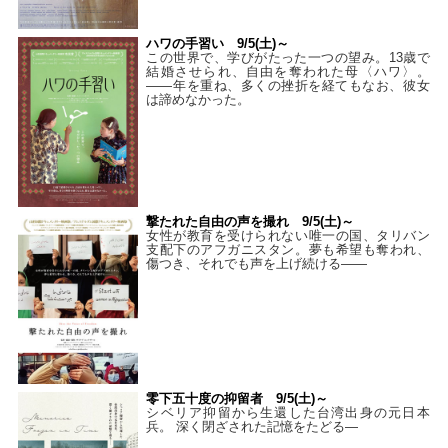
ハワの手習い 9/5(土)～
この世界で、学びがたった一つの望み。13歳で
結婚させられ、自由を奪われた母〈ハワ〉。
——年を重ね、多くの挫折を経てもなお、彼女
は諦めなかった。
撃たれた自由の声を撮れ 9/5(土)～
女性が教育を受けられない唯一の国、タリバン
支配下のアフガニスタン。夢も希望も奪われ、
傷つき、それでも声を上げ続ける——
零下五十度の抑留者 9/5(土)～
シベリア抑留から生還した台湾出身の元日本
兵。 深く閉ざされた記憶をたどる—