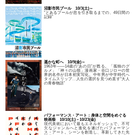
沼影市民プール 10/3(土)～
“とあるプールが息を引き取るまでの、49日間の
記録”
遥かな町へ 10/9(金)～
1963年――14歳の“あの日”が甦る。「孤独のグ
ルメ」「神々の山嶺」漫画家・谷口ジローの世
界的名作が日本初実写化。中年男が中学時代へ
タイムスリップ…人生の選択を見つめ直す“大人
の青春物語”
パフォーマンス・アート：身体と空間をめぐる
映画祭 10/10(土)－10/23(金)
現代美術において最もエネルギッシュで、不可
欠なジャンルへと進化を遂げたパフォーマン
ス・アート。シーンを創造し、革新してきた先