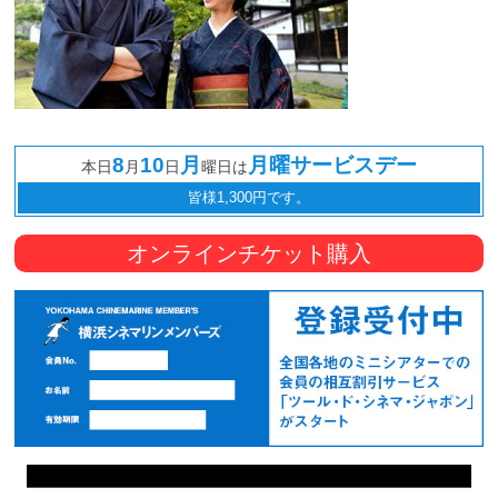
8
10
月
月曜サービスデー
本日
月
日
曜日は
皆様1,300円です。
オンラインチケット購入