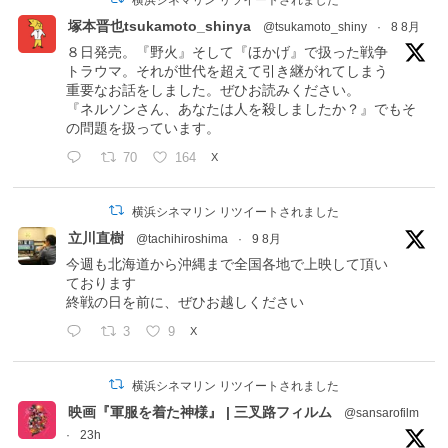
塚本晋也tsukamoto_shinya
@tsukamoto_shiny
·
8 8月
８日発売。『野火』そして『ほかげ』で扱った戦争
トラウマ。それが世代を超えて引き継がれてしまう
重要なお話をしました。ぜひお読みください。
『ネルソンさん、あなたは人を殺しましたか？』でもそ
の問題を扱っています。
70
164
X
横浜シネマリン リツイートされました
立川直樹
@tachihiroshima
·
9 8月
今週も北海道から沖縄まで全国各地で上映して頂い
ております
終戦の日を前に、ぜひお越しください
3
9
X
横浜シネマリン リツイートされました
映画『軍服を着た神様』 | 三叉路フィルム
@sansarofilm
·
23h