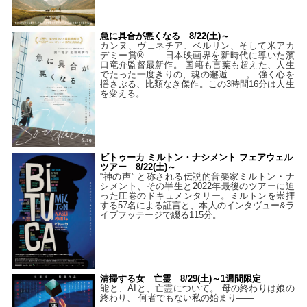
急に具合が悪くなる 8/22(土)～
カンヌ、ヴェネチア、ベルリン、そして米アカ
デミー賞®…… 日本映画界を新時代に導いた濱
口竜介監督最新作。 国籍も言葉も超えた、人生
でたった一度きりの、魂の邂逅――。 強く心を
揺さぶる、比類なき傑作。この3時間16分は人生
を変える。
ビトゥーカ ミルトン・ナシメント フェアウェル
ツアー 8/22(土)～
“神の声” と称される伝説的音楽家ミルトン・ナ
シメント、その半生と2022年最後のツアーに迫
った圧巻のドキュメンタリー。ミルトンを崇拝
する57名による証言と、本人のインタヴュー&ラ
イブフッテージで綴る115分。
清掃する女 亡霊 8/29(土)～1週間限定
能と、AIと、亡霊について。 母の終わりは娘の
終わり、 何者でもない私の始まり――