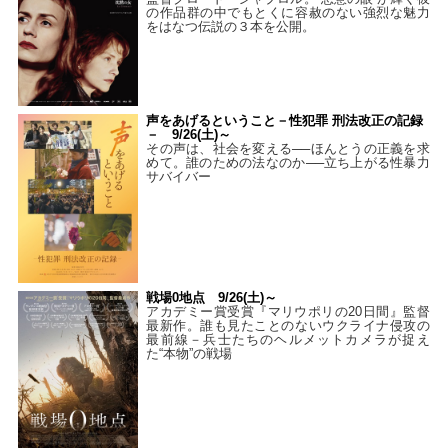
の作品群の中でもとくに容赦のない強烈な魅力
をはなつ伝説の３本を公開。
声をあげるということ－性犯罪 刑法改正の記録
－ 9/26(土)～
その声は、社会を変える──ほんとうの正義を求
めて。誰のための法なのか──立ち上がる性暴力
サバイバー
戦場0地点 9/26(土)～
アカデミー賞受賞『マリウポリの20日間』監督
最新作。誰も見たことのないウクライナ侵攻の
最前線－兵士たちのヘルメットカメラが捉え
た“本物”の戦場