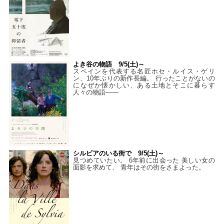
よき谷の物語 9/5(土)～
スペインを代表する名匠ホセ・ルイス・ゲリ
ン、10年ぶりの新作長編。 行ったことがないの
になぜか懐かしい、ある土地とそこに暮らす
人々の物語――
シルビアのいる街で 9/5(土)～
見つめていたい。 6年前に出会った 美しい女の
面影を求めて、 青年はその街をさまよった。