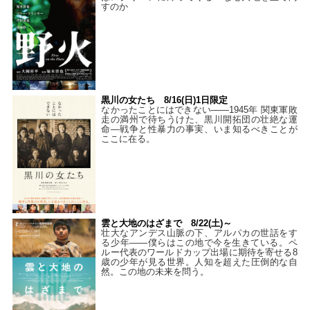
すのか
黒川の女たち 8/16(日)1日限定
なかったことにはできない——1945年 関東軍敗
走の満州で待ちうけた、黒川開拓団の壮絶な運
命―戦争と性暴力の事実、いま知るべきことが
ここに在る。
雲と大地のはざまで 8/22(土)～
壮大なアンデス山脈の下、アルパカの世話をす
る少年――僕らはこの地で今を生きている。ペ
ルー代表のワールドカップ出場に期待を寄せる8
歳の少年が見る世界。人知を超えた圧倒的な自
然。この地の未来を問う。