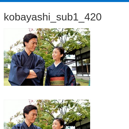
観
kobayashi_sub1_420
た
い
映
画
は
こ
の
街
で