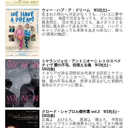
ウィー・ハブ・ア・ドリーム 9/12(土)～
生まれた時から片足がなくても、バレエに夢中
の少女。 地震で片足を失っても、ダンスに励む
親友同士。 目が見えなくても、金メダリストを
目指し風を切って走る少年。 これは、ハンディ
キャップがあっても未来をあきらめない、彼ら
の“真実の物語”。
ミケランジェロ・アントニオーニ レトロスペク
ティヴ 愛の不毛、彷徨える魂 9/19(土)－
10/2(金)
イタリアが誇る20世紀を代表する巨匠ミケラン
ジェロ・アントニオーニ。 現代人が抱える孤
独、愛の不毛を描き、世界を揺るがした初期代
表作がスクリーンに甦る。
クロード・シャブロル傑作選 vol.2 9/19(土)－
10/2(金)
正義よ おびえろ。 悪徳よ 燃えろ。 半世紀
にわたりフランス映画界をけん引してきた映画
監督クロード・シャブロル。“悪意の眼”が輝く彼