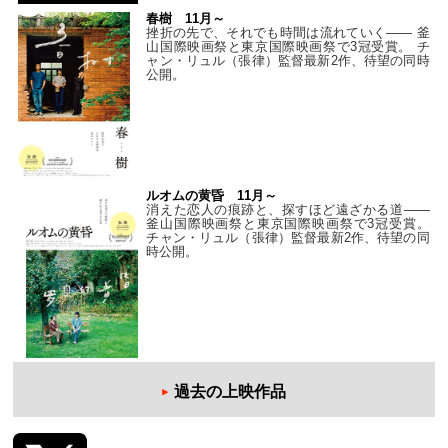
春樹 11月～
挫折の先で、それでも時間は流れていく—— 釜
山国際映画祭と東京国際映画祭で3冠受賞。 チ
ャン・リュル（張律）監督最新2作、待望の同時
公開。
ルオムの黄昏 11月～
消えた恋人の痕跡と、探すほど遠ざかる道——
釜山国際映画祭と東京国際映画祭で3冠受賞。
チャン・リュル（張律）監督最新2作、待望の同
時公開。
過去の上映作品