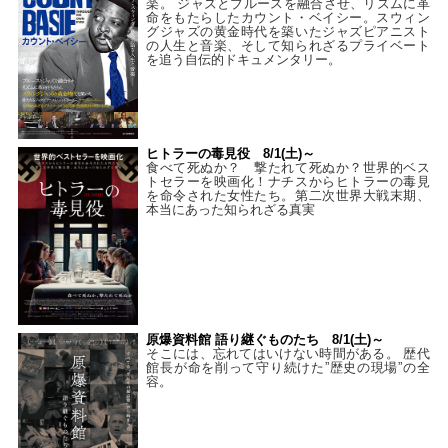
楽。 ジャズとブルースを融合させ、リズムに革
命をもたらしたカウント・ベイシー。スウィン
グジャズの黄金時代を築いたジャズピアニスト
の人生と音楽、そして知られざるプライベート
を追う自伝的ドキュメンタリー。
ヒトラーの毒見役 8/1(土)～
食べて死ぬか？ 撃たれて死ぬか？世界的ベス
トセラーを映画化！ナチスからヒトラーの毒見
を命令された女性たち。第二次世界大戦末期、
本当にあった知られざる真実
原爆資料館 語り継ぐものたち 8/1(土)～
そこには、忘れてはいけない時間がある。 歴代
館長が命を削って守り続けた”歴史の現場”の全
容。