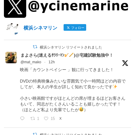
横浜シネマリン
フォロー
横浜シネマリン リツイートされました
まよさら(迷えるｻﾗﾘｰﾏﾝ
)@宅建試験勉強中！
@mat_mako
·
12h
映画「カウントベイシー 」観に行ってきました！
DVDの特典映像みたいな雰囲気で小一時間ほどの内容で
してが、本人の半生が詳しく知れて良かったです
小さい映画館ですがほとんどの席が埋まるほどお客さん
もいて、同志がたくさんいることも嬉しかったです！
（ほとんど私より先輩でしたが
）
1
15
X
横浜シネマリン リツイートされました