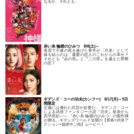
なるか、それとも…
赤い糸 輪廻のひみつ 8/8(土)～
落雷で不慮の死を遂げた青年が〈月老〉として
縁を結ぶのは、最愛の恋人のこれからの幸せ？
それとも〝あの世〟と〝この世〟を越えた禁断
の恋？
ギデンズ・コーの功夫(カンフー) 8/17(月)～5日
間限定
正義には優れた武芸が必要だ。 ギデンズ・コー
による武侠ファンタジー小説『功夫』発表から
四半世紀―― 『赤い糸 輪廻のひみつ』の製作陣
が贈る、ギデンズワールド全開の【青春×武侠ア
クション×超絶中二病】ムービー！