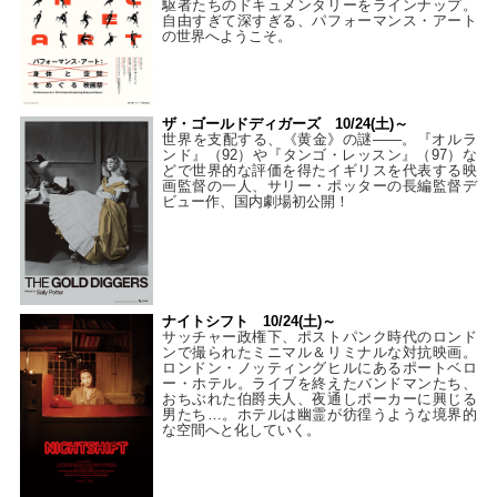
駆者たちのドキュメンタリーをラインナップ。
自由すぎて深すぎる、パフォーマンス・アート
の世界へようこそ。
ザ・ゴールドディガーズ 10/24(土)～
世界を支配する、《黄金》の謎――。『オルラ
ンド』（92）や『タンゴ・レッスン』（97）な
どで世界的な評価を得たイギリスを代表する映
画監督の一人、サリー・ポッターの長編監督デ
ビュー作、国内劇場初公開！
ナイトシフト 10/24(土)～
サッチャー政権下、ポストパンク時代のロンド
ンで撮られたミニマル＆リミナルな対抗映画。
ロンドン・ノッティングヒルにあるポートベロ
ー・ホテル。ライブを終えたバンドマンたち、
おちぶれた伯爵夫人、夜通しポーカーに興じる
男たち…。ホテルは幽霊が彷徨うような境界的
な空間へと化していく。