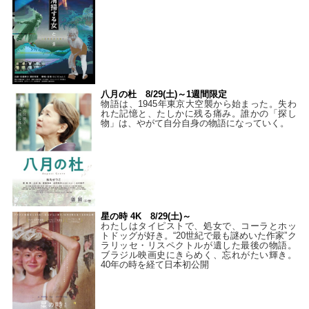
八月の杜 8/29(土)～1週間限定
物語は、1945年東京大空襲から始まった。失わ
れた記憶と、たしかに残る痛み。誰かの「探し
物」は、やがて自分自身の物語になっていく。
星の時 4K 8/29(土)～
わたしはタイピストで、処⼥で、コーラとホッ
トドッグが好き。“20世紀で最も謎めいた作家”ク
ラリッセ・リスペクトルが遺した最後の物語。
ブラジル映画史にきらめく、忘れがたい輝き。
40年の時を経て⽇本初公開