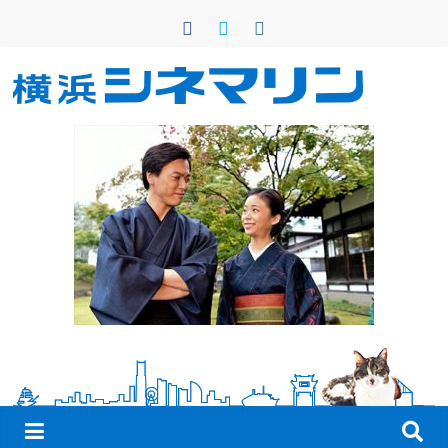
コ
ン
テ
ン
横
ツ
へ
浜
ス
キ
シ
ッ
プ
ネ
マ
リ
ン