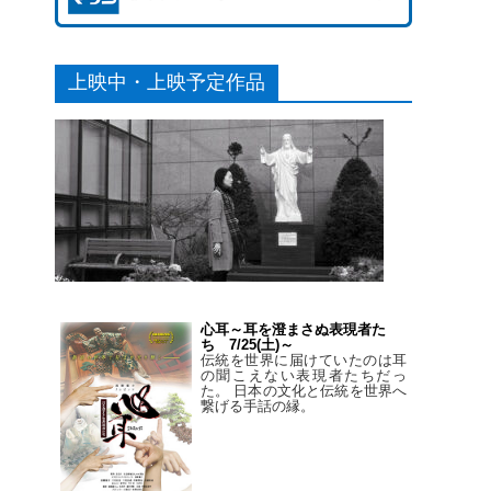
上映中・上映予定作品
心耳～耳を澄まさぬ表現者た
ち 7/25(土)～
伝統を世界に届けていたのは耳
の聞こえない表現者たちだっ
た。 日本の文化と伝統を世界へ
繋げる手話の縁。