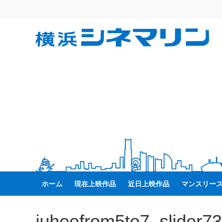
コ
ン
テ
横
ン
ツ
へ
浜
ス
キ
シ
ッ
プ
ネ
マ
リ
ホーム
現在上映作品
近日上映作品
マンスリー
ン
juheefrom5to7_slider7