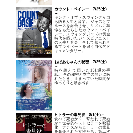
カウント・ベイシー 7/25(土)
～
キング・オブ・スウィングが自
ら語る人生と音楽。 ジャズとブ
ルースを融合させ、リズムに革
命をもたらしたカウント・ベイ
シー。スウィングジャズの黄金
時代を築いたジャズピアニスト
の人生と音楽、そして知られざ
るプライベートを追う自伝的ド
キュメンタリー。
おばあちゃんの秘密 7/25(土)
～
時を超えて届いた131通の手
紙。 その秘密と本当の想いに触
れたとき、止まっていた時間が
ゆっくりと動き出す―
ヒトラーの毒見役 8/1(土)～
食べて死ぬか？ 撃たれて死ぬ
か？世界的ベストセラーを映画
化！ナチスからヒトラーの毒見
を命令された女性たち。第二次