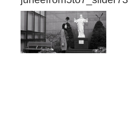
観
た
い
映
画
は
こ
の
街
で