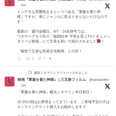
·
11h
トンデモな雰囲気をまといつつある『軍服を着た神
様』ですが、単にジャンルに収まりきらないだけなので
す！
最新の「週刊金曜日」8/7・14合併号では、
ワタナベアキラ氏の「敗戦81年 平和を思うTVドキュメン
タリーと映画」にて文章を割いて紹介されました
！
「愉快で立派な民俗文化映画」との評！
5
5
X
横浜シネマリン リツイートされました
映画『軍服を着た神様』 | 三叉路フィルム
@sansarofilm
·
11h
『軍服を着た神様』横浜シネマリン本日初日！
15:20の回はお席埋まってきています。ご来場予定の方は
オンラインチケット購入をお勧めします