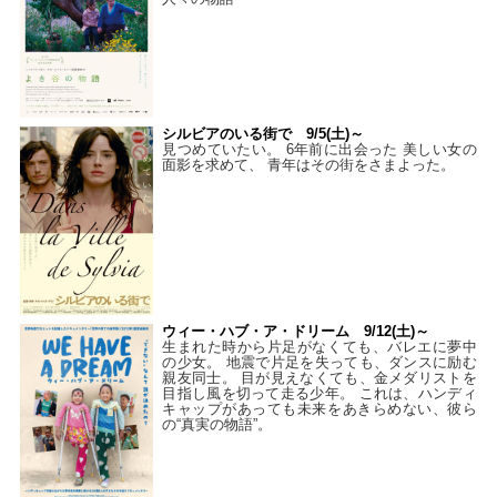
シルビアのいる街で 9/5(土)～
見つめていたい。 6年前に出会った 美しい女の
面影を求めて、 青年はその街をさまよった。
ウィー・ハブ・ア・ドリーム 9/12(土)～
生まれた時から片足がなくても、バレエに夢中
の少女。 地震で片足を失っても、ダンスに励む
親友同士。 目が見えなくても、金メダリストを
目指し風を切って走る少年。 これは、ハンディ
キャップがあっても未来をあきらめない、彼ら
の“真実の物語”。