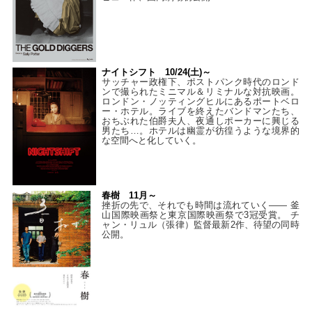
ナイトシフト 10/24(土)～
サッチャー政権下、ポストパンク時代のロンド
ンで撮られたミニマル＆リミナルな対抗映画。
ロンドン・ノッティングヒルにあるポートベロ
ー・ホテル。ライブを終えたバンドマンたち、
おちぶれた伯爵夫人、夜通しポーカーに興じる
男たち…。ホテルは幽霊が彷徨うような境界的
な空間へと化していく。
春樹 11月～
挫折の先で、それでも時間は流れていく—— 釜
山国際映画祭と東京国際映画祭で3冠受賞。 チ
ャン・リュル（張律）監督最新2作、待望の同時
公開。