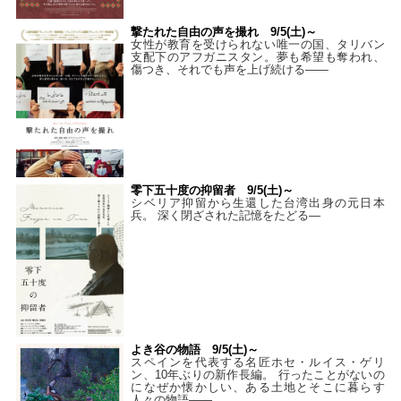
撃たれた自由の声を撮れ 9/5(土)～
女性が教育を受けられない唯一の国、タリバン
支配下のアフガニスタン。夢も希望も奪われ、
傷つき、それでも声を上げ続ける——
零下五十度の抑留者 9/5(土)～
シベリア抑留から生還した台湾出身の元日本
兵。 深く閉ざされた記憶をたどる—
よき谷の物語 9/5(土)～
スペインを代表する名匠ホセ・ルイス・ゲリ
ン、10年ぶりの新作長編。 行ったことがないの
になぜか懐かしい、ある土地とそこに暮らす
人々の物語――