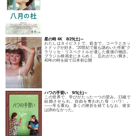
星の時 4K 8/29(土)～
わたしはタイピストで、処⼥で、コーラとホッ
トドッグが好き。“20世紀で最も謎めいた作家”ク
ラリッセ・リスペクトルが遺した最後の物語。
ブラジル映画史にきらめく、忘れがたい輝き。
40年の時を経て⽇本初公開
ハワの手習い 9/5(土)～
この世界で、学びがたった一つの望み。13歳で
結婚させられ、自由を奪われた母〈ハワ〉。
——年を重ね、多くの挫折を経てもなお、彼女
は諦めなかった。