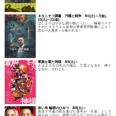
ネタニヤフ調書 汚職と戦争 8/1(土)～7(金),
15(土)～21(金)
はじまりは小さな贈り物だった…。 極秘リーク
されたイスラエル首相の警察尋問映像により＜
恐るべき真実＞が暴かれる！
軍服を着た神様 8/8(土)～
さまよえる日本人の魂は、亡霊となるか、神と
なるか、それとも…
赤い糸 輪廻のひみつ 8/8(土)～
落雷で不慮の死を遂げた青年が〈月老〉として
縁を結ぶのは、最愛の恋人のこれからの幸せ？