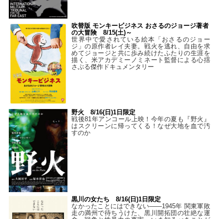
吹替版 モンキービジネス おさるのジョージ著者
の大冒険 8/15(土)～
世界中で愛されている絵本「おさるのジョー
ジ」の原作者レイ夫妻。戦火を逃れ、自由を求
めてジョージと共に歩み続けたふたりの生涯を
描く、米アカデミーノミネート監督による心揺
さぶる傑作ドキュメンタリー
野火 8/16(日)1日限定
戦後81年アンコール上映！今年の夏も『野火』
はスクリーンに帰ってくる！なぜ大地を血で汚
すのか
黒川の女たち 8/16(日)1日限定
なかったことにはできない——1945年 関東軍敗
走の満州で待ちうけた、黒川開拓団の壮絶な運