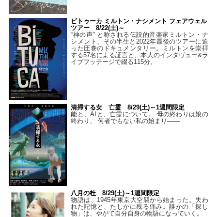
ビトゥーカ ミルトン・ナシメント フェアウェル
ツアー 8/22(土)～
“神の声” と称される伝説的音楽家ミルトン・ナ
シメント、その半生と2022年最後のツアーに迫
った圧巻のドキュメンタリー。ミルトンを崇拝
する57名による証言と、本人のインタヴュー&ラ
イブフッテージで綴る115分。
清掃する女 亡霊 8/29(土)～1週間限定
能と、AIと、亡霊について。 母の終わりは娘の
終わり、 何者でもない私の始まり――
八月の杜 8/29(土)～1週間限定
物語は、1945年東京大空襲から始まった。失わ
れた記憶と、たしかに残る痛み。誰かの「探し
物」は、やがて自分自身の物語になっていく。