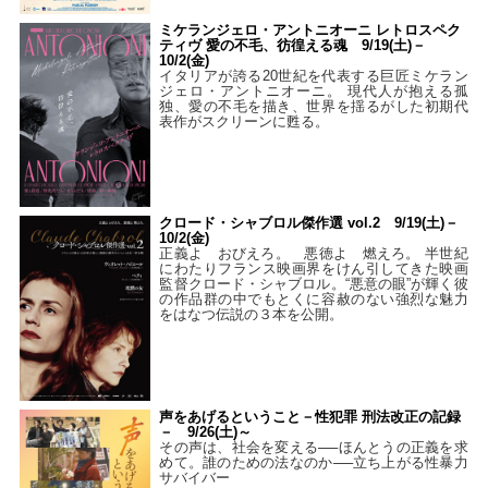
ミケランジェロ・アントニオーニ レトロスペク
ティヴ 愛の不毛、彷徨える魂 9/19(土)－
10/2(金)
イタリアが誇る20世紀を代表する巨匠ミケラン
ジェロ・アントニオーニ。 現代人が抱える孤
独、愛の不毛を描き、世界を揺るがした初期代
表作がスクリーンに甦る。
クロード・シャブロル傑作選 vol.2 9/19(土)－
10/2(金)
正義よ おびえろ。 悪徳よ 燃えろ。 半世紀
にわたりフランス映画界をけん引してきた映画
監督クロード・シャブロル。“悪意の眼”が輝く彼
の作品群の中でもとくに容赦のない強烈な魅力
をはなつ伝説の３本を公開。
声をあげるということ－性犯罪 刑法改正の記録
－ 9/26(土)～
その声は、社会を変える──ほんとうの正義を求
めて。誰のための法なのか──立ち上がる性暴力
サバイバー