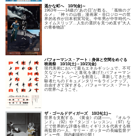
遥かな町へ 10/9(金)～
1963年――14歳の“あの日”が甦る。「孤独のグ
ルメ」「神々の山嶺」漫画家・谷口ジローの世
界的名作が日本初実写化。中年男が中学時代へ
タイムスリップ…人生の選択を見つめ直す“大人
の青春物語”
パフォーマンス・アート：身体と空間をめぐる
映画祭 10/10(土)－10/23(金)
現代美術において最もエネルギッシュで、不可
欠なジャンルへと進化を遂げたパフォーマン
ス・アート。シーンを創造し、革新してきた先
駆者たちのドキュメンタリーをラインナップ。
自由すぎて深すぎる、パフォーマンス・アート
の世界へようこそ。
ザ・ゴールドディガーズ 10/24(土)～
世界を支配する、《黄金》の謎――。『オルラ
ンド』（92）や『タンゴ・レッスン』（97）な
どで世界的な評価を得たイギリスを代表する映
画監督の一人、サリー・ポッターの長編監督デ
ビュー作、国内劇場初公開！