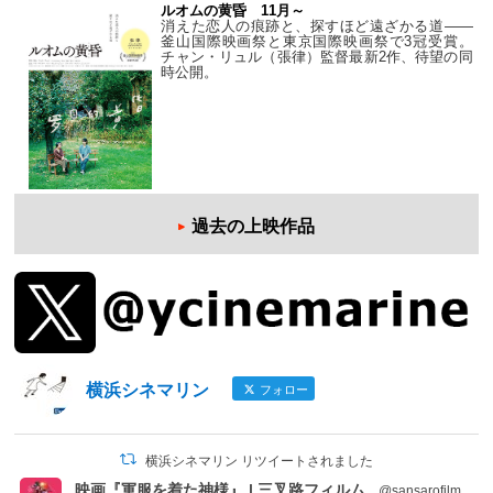
ルオムの黄昏 11月～
消えた恋人の痕跡と、探すほど遠ざかる道——
釜山国際映画祭と東京国際映画祭で3冠受賞。
チャン・リュル（張律）監督最新2作、待望の同
時公開。
過去の上映作品
横浜シネマリン
フォロー
横浜シネマリン リツイートされました
映画『軍服を着た神様』 | 三叉路フィルム
@sansarofilm