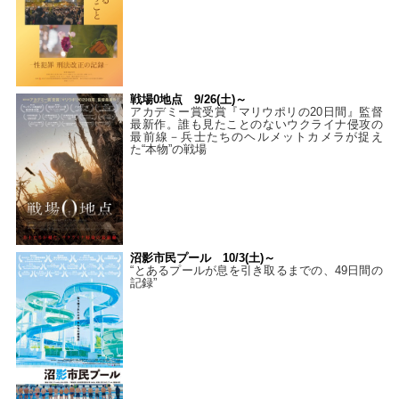
戦場0地点 9/26(土)～
アカデミー賞受賞『マリウポリの20日間』監督
最新作。誰も見たことのないウクライナ侵攻の
最前線－兵士たちのヘルメットカメラが捉え
た“本物”の戦場
沼影市民プール 10/3(土)～
“とあるプールが息を引き取るまでの、49日間の
記録”