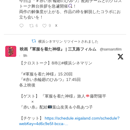
今日は『＃赤い糸 輪廻のひみつ』配給チームとのクロス
トーク舞台挨拶を急遽開催
！
両作の解像度が上がる、作品の枠を解脱したコラボにお
立ち会いを！
6
9
X
横浜シネマリン リツイートされました
映画『軍服を着た神様』 | 三叉路フィルム
@sansarofilm
·
9h
【クロストーク】8/8㊏#横浜シネマリン
『#軍服を着た神様』15:20回
『#赤い糸輪廻のひみつ』17:45回
各上映後
【ゲスト】 『軍服を着た神様』旅人
藤野陽平
×
『赤い糸』配給
葉山友美＆小島あつ子
【チケット】
https://schedule.eigaland.com/schedule?
webKey=4d6c9e5f-bcca-...