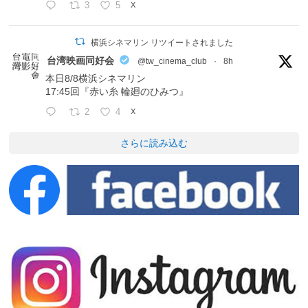
3
5
X
横浜シネマリン リツイートされました
台湾映画同好会
@tw_cinema_club
·
8h
本日8/8横浜シネマリン
17:45回『赤い糸 輪廻のひみつ』
2
4
X
さらに読み込む