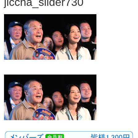
jiccha_slider730
観
た
い
映
画
は
こ
の
街
で