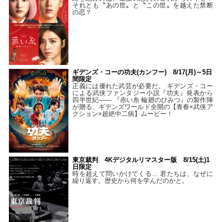
それとも〝あの世〟と〝この世〟を越えた禁断
の恋？
ギデンズ・コーの功夫(カンフー) 8/17(月)～5日
間限定
正義には優れた武芸が必要だ。 ギデンズ・コー
による武侠ファンタジー小説『功夫』発表から
四半世紀―― 『赤い糸 輪廻のひみつ』の製作陣
が贈る、ギデンズワールド全開の【青春×武侠ア
クション×超絶中二病】ムービー！
東京裁判 4Kデジタルリマスター版 8/15(土)1
日限定
時を超えて問いかけてくる… 君たちは、なぜに
繰り返す。歴史から何を学んだのかと。