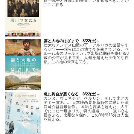
命―戦争と性暴力の事実、いま知るべきことが
ここに在る。
雲と大地のはざまで 8/22(土)～
壮大なアンデス山脈の下、アルパカの世話をす
る少年――僕らはこの地で今を生きている。ペ
ルー代表のワールドカップ出場に期待を寄せる8
歳の少年が見る世界。人知を超えた圧倒的な自
然。この地の未来を問う。
急に具合が悪くなる 8/22(土)～
カンヌ、ヴェネチア、ベルリン、そして米アカ
デミー賞®…… 日本映画界を新時代に導いた濱
口竜介監督最新作。 国籍も言葉も超えた、人生
でたった一度きりの、魂の邂逅――。 強く心を
揺さぶる、比類なき傑作。この3時間16分は人生
を変える。