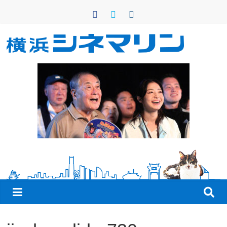
コ
ン
テ
ン
横
ツ
へ
浜
ス
キ
シ
ッ
プ
ネ
マ
リ
ン