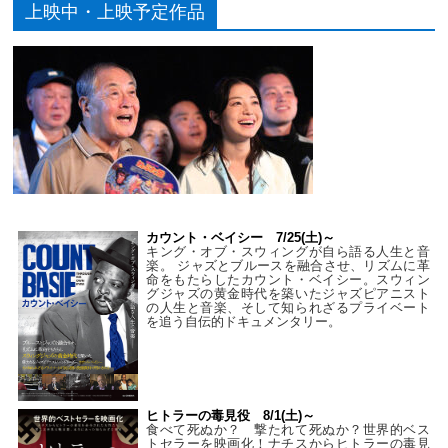
上映中・上映予定作品
カウント・ベイシー 7/25(土)～
キング・オブ・スウィングが自ら語る人生と音
楽。 ジャズとブルースを融合させ、リズムに革
命をもたらしたカウント・ベイシー。スウィン
グジャズの黄金時代を築いたジャズピアニスト
の人生と音楽、そして知られざるプライベート
を追う自伝的ドキュメンタリー。
ヒトラーの毒見役 8/1(土)～
食べて死ぬか？ 撃たれて死ぬか？世界的ベス
トセラーを映画化！ナチスからヒトラーの毒見