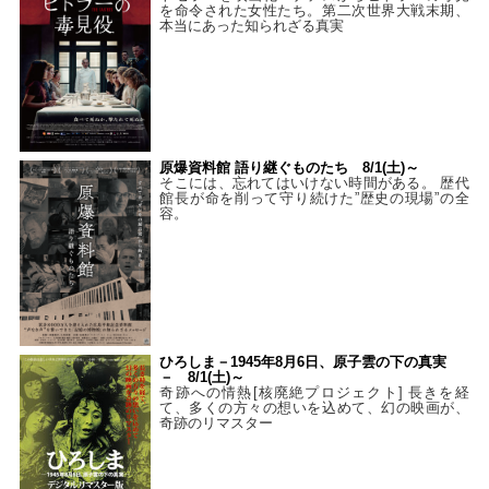
を命令された女性たち。第二次世界大戦末期、
本当にあった知られざる真実
原爆資料館 語り継ぐものたち 8/1(土)～
そこには、忘れてはいけない時間がある。 歴代
館長が命を削って守り続けた”歴史の現場”の全
容。
ひろしま－1945年8月6日、原子雲の下の真実
－ 8/1(土)～
奇跡への情熱[核廃絶プロジェクト] 長きを経
て、多くの方々の想いを込めて、幻の映画が、
奇跡のリマスター